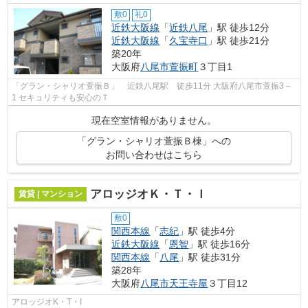
敷0
礼0
近鉄大阪線
「
近鉄八尾
」駅 徒歩12分
近鉄大阪線
「
久宝寺口
」駅 徒歩21分
築20年
大阪府
八尾市
萱振町
３丁目1
「グラン・シャリオ萱振Ｂ」 近鉄八尾駅 徒歩11分 大阪府八尾市萱振3－
1 セキュリティも安心のＴ
現在空室情報がありません。
「グラン・シャリオ萱振Ｂ棟」への
お問い合わせはこちら
アロッジオＫ・Ｔ・Ｉ
賃貸 | マンション
敷0
関西本線
「
志紀
」駅 徒歩4分
近鉄大阪線
「
恩智
」駅 徒歩16分
関西本線
「
八尾
」駅 徒歩31分
築28年
大阪府
八尾市
天王寺屋
３丁目12
アロッジオK・T・I