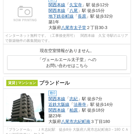
関西本線
「
久宝寺
」駅 徒歩12分
関西本線
「
八尾
」駅 徒歩15分
地下鉄谷町線
「
長原
」駅 徒歩32分
築1年
大阪府
八尾市
太子堂
２丁目30-3
インターネット無料です。（工事後使用可） 関西本線 久宝 寺駅のエリア
で新築物件の募集開始です。
現在空室情報がありません。
「ヴェールエール太子堂」への
お問い合わせはこちら
プランドール
賃貸 | マンション
敷0
関西本線
「
志紀
」駅 徒歩7分
近鉄大阪線
「
法善寺
」駅 徒歩14分
関西本線
「
柏原
」駅 徒歩18分
築23年
大阪府
八尾市
志紀町南
３丁目180
「プランドール」 ＪＲ志紀駅 徒歩8分 大阪府八尾市志紀町南3－180 ＣＡ