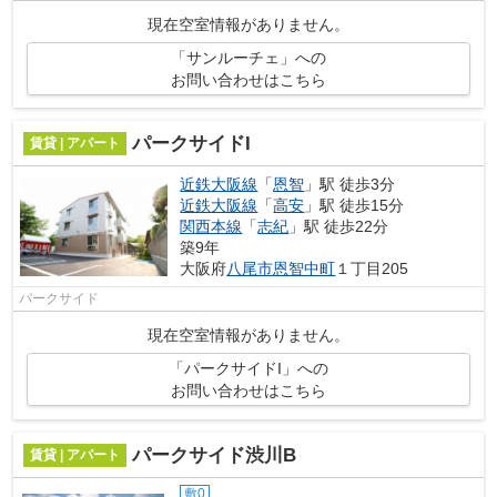
分というアクセス良好な駅近物件はい...
現在空室情報がありません。
「サンルーチェ」への
お問い合わせはこちら
パークサイドI
賃貸 | アパート
近鉄大阪線
「
恩智
」駅 徒歩3分
近鉄大阪線
「
高安
」駅 徒歩15分
関西本線
「
志紀
」駅 徒歩22分
築9年
大阪府
八尾市
恩智中町
１丁目205
パークサイド
現在空室情報がありません。
「パークサイドI」への
お問い合わせはこちら
パークサイド渋川B
賃貸 | アパート
敷0