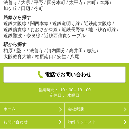
法善寺
/
大県
/
平野
/
国分本町
/
太平寺
/
古町
/
本郷
/
旭ケ丘
/
田辺
/
今町
路線から探す
近鉄大阪線
/
関西本線
/
近鉄道明寺線
/
近鉄南大阪線
/
近鉄信貴線
/
おおさか東線
/
近鉄長野線
/
地下鉄谷町線
/
近鉄難波・奈良線
/
近鉄西信貴ケーブル
駅から探す
柏原
/
堅下
/
法善寺
/
河内国分
/
高井田
/
志紀
/
大阪教育大前
/
柏原南口
/
安堂
/
八尾
電話でお問い合わせ
営業時間：
10：00～19：00
定休日：
水曜日
ホーム
会社概要
お問い合わせ
物件リクエスト