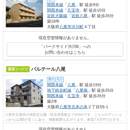
関西本線
「
八尾
」駅 徒歩9分
関西本線
「
久宝寺
」駅 徒歩10分
近鉄大阪線
「
近鉄八尾
」駅 徒歩26分
築18年
大阪府
八尾市
渋川町
４丁目
現在空室情報がありません。
「パークサイド渋川B」への
お問い合わせはこちら
パルテール八尾
賃貸 | ハイツ
敷0
礼0
関西本線
「
八尾
」駅 徒歩19分
地下鉄谷町線
「
八尾南
」駅 徒歩25分
関西本線
「
久宝寺
」駅 徒歩26分
築2年
大阪府
八尾市
北木の本
２丁目59-1
八尾市立南木の本防災公園・防災体育館まで424mです。こちらのマンショ
ンからは2駅が近くにあり、移動範囲も広がります。家賃7.6万円でおすすめ
の物件です。ぜひ一度見ていただきたい...
現在空室情報がありません。