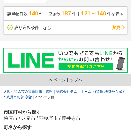
140
187
121～140
該当物件数
件
空き数
件
件を表示
変更
絞り込み条件：
なし
ページトップへ
大阪府柏原市の賃貸情報・管理｜株式会社テム・ホーム
>
(賃貸)地域から探す
>
八尾市の賃貸物件
>
5ページ目
市区町村から探す
柏原市
/
八尾市
/
羽曳野市
/
藤井寺市
町名から探す