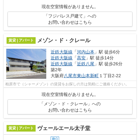
現在空室情報がありません。
「フジパレス戸建て」への
お問い合わせはこちら
メゾン・ド・クレール
賃貸 | アパート
近鉄大阪線
「
河内山本
」駅 徒歩6分
近鉄大阪線
「
高安
」駅 徒歩14分
近鉄大阪線
「
近鉄八尾
」駅 徒歩26分
築2年
大阪府
八尾市
東山本新町
１丁目2-22
柏原市で（シャーメゾン）の賃貸をお探しの方は気軽にご連絡ください。
現在空室情報がありません。
「メゾン・ド・クレール」への
お問い合わせはこちら
ヴェールエール太子堂
賃貸 | アパート
敷0