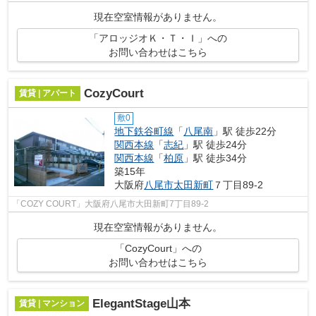
現在空室情報がありません。
「アロッジオＫ・Ｔ・Ｉ」への
お問い合わせはこちら
CozyCourt
賃貸 | アパート
敷0
地下鉄谷町線
「
八尾南
」駅 徒歩22分
関西本線
「
志紀
」駅 徒歩24分
関西本線
「
柏原
」駅 徒歩34分
築15年
大阪府
八尾市
太田新町
７丁目89-2
「COZY COURT」大阪府八尾市大田新町7丁目89-2
現在空室情報がありません。
「CozyCourt」への
お問い合わせはこちら
ElegantStage山本
賃貸 | マンション