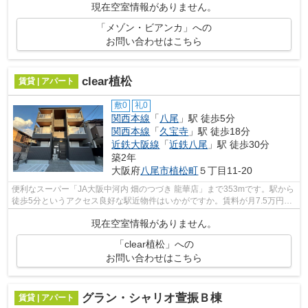
現在空室情報がありません。
「メゾン・ビアンカ」への
お問い合わせはこちら
clear植松
賃貸 | アパート
敷0
礼0
関西本線
「
八尾
」駅 徒歩5分
関西本線
「
久宝寺
」駅 徒歩18分
近鉄大阪線
「
近鉄八尾
」駅 徒歩30分
築2年
大阪府
八尾市
植松町
５丁目11-20
便利なスーパー「JA大阪中河内 畑のつづき 龍華店」まで353mです。駅から
徒歩5分というアクセス良好な駅近物件はいかがですか。賃料が月7.5万円の
物件です。こだわりポイント満載のcle...
現在空室情報がありません。
「clear植松」への
お問い合わせはこちら
グラン・シャリオ萱振Ｂ棟
賃貸 | アパート