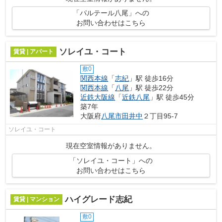
「パルテール八尾」への
お問い合わせはこちら
ソレイユ・コート
賃貸 | アパート
敷0
関西本線
「
志紀
」駅 徒歩16分
関西本線
「
八尾
」駅 徒歩22分
近鉄大阪線
「
近鉄八尾
」駅 徒歩45分
築7年
大阪府
八尾市
田井中
２丁目95-7
ソレイユ・コート
現在空室情報がありません。
「ソレイユ・コート」への
お問い合わせはこちら
ハイグレード志紀
賃貸 | マンション
敷0