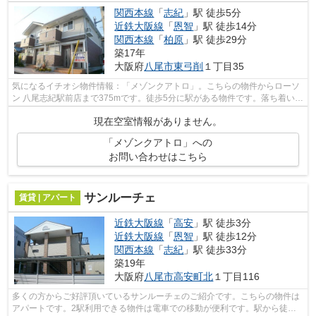
関西本線
「
志紀
」駅 徒歩5分
近鉄大阪線
「
恩智
」駅 徒歩14分
関西本線
「
柏原
」駅 徒歩29分
築17年
大阪府
八尾市
東弓削
１丁目35
気になるイチオシ物件情報：「メゾンクアトロ」。こちらの物件からローソ
ン 八尾志紀駅前店まで375mです。徒歩5分に駅がある物件です。落ち着いた
街並みが魅力のアパートはこちらです...
現在空室情報がありません。
「メゾンクアトロ」への
お問い合わせはこちら
サンルーチェ
賃貸 | アパート
近鉄大阪線
「
高安
」駅 徒歩3分
近鉄大阪線
「
恩智
」駅 徒歩12分
関西本線
「
志紀
」駅 徒歩33分
築19年
大阪府
八尾市
高安町北
１丁目116
多くの方からご好評頂いているサンルーチェのご紹介です。こちらの物件は
アパートです。2駅利用できる物件は電車での移動が便利です。駅から徒歩3