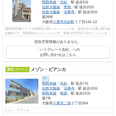
関西本線
「
志紀
」駅 徒歩5分
近鉄大阪線
「
恩智
」駅 徒歩25分
近鉄大阪線
「
法善寺
」駅 徒歩26分
築38年
大阪府
八尾市
志紀町
１丁目142-12
2駅利用可能でとても利便性の高いマンションです。徒歩5分の位置に駅があ
る物件です。眺望良好なマンションです。家賃10万円以下のマンションをお
探しのお客様におすすめです。関西本...
現在空室情報がありません。
「ハイグレード志紀」への
お問い合わせはこちら
メゾン・ビアンカ
賃貸 | アパート
敷0
関西本線
「
志紀
」駅 徒歩7分
近鉄大阪線
「
法善寺
」駅 徒歩10分
関西本線
「
柏原
」駅 徒歩22分
築7年
大阪府
八尾市
二俣
２丁目304
メゾン・ビアンカ