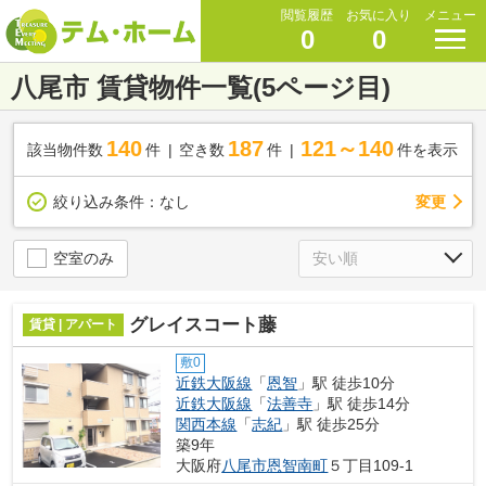
閲覧履歴
お気に入り
メニュー
0
0
八尾市 賃貸物件一覧(5ページ目)
140
187
121～140
該当物件数
件
空き数
件
件を表示
変更
絞り込み条件：
なし
空室のみ
グレイスコート藤
賃貸 | アパート
敷0
近鉄大阪線
「
恩智
」駅 徒歩10分
近鉄大阪線
「
法善寺
」駅 徒歩14分
関西本線
「
志紀
」駅 徒歩25分
築9年
大阪府
八尾市
恩智南町
５丁目109-1