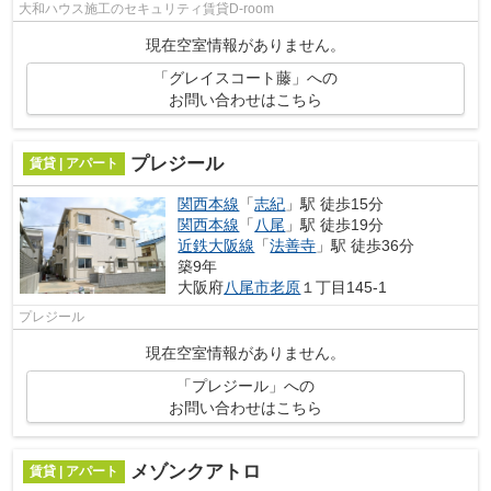
大和ハウス施工のセキュリティ賃貸D-room
現在空室情報がありません。
「グレイスコート藤」への
お問い合わせはこちら
プレジール
賃貸 | アパート
関西本線
「
志紀
」駅 徒歩15分
関西本線
「
八尾
」駅 徒歩19分
近鉄大阪線
「
法善寺
」駅 徒歩36分
築9年
大阪府
八尾市
老原
１丁目145-1
プレジール
現在空室情報がありません。
「プレジール」への
お問い合わせはこちら
メゾンクアトロ
賃貸 | アパート