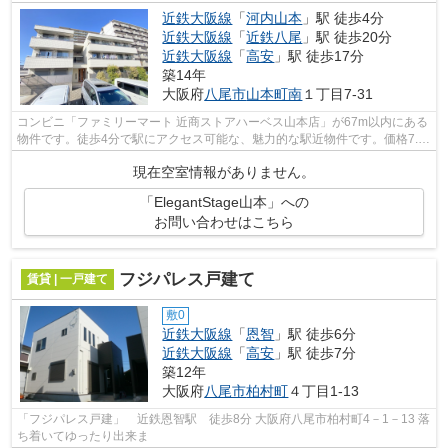
近鉄大阪線
「
河内山本
」駅 徒歩4分
近鉄大阪線
「
近鉄八尾
」駅 徒歩20分
近鉄大阪線
「
高安
」駅 徒歩17分
築14年
大阪府
八尾市
山本町南
１丁目7-31
コンビニ「ファミリーマート 近商ストアハーベス山本店」が67m以内にある
物件です。徒歩4分で駅にアクセス可能な、魅力的な駅近物件です。価格7.5
万円ながら充実した設備のこちらの物...
現在空室情報がありません。
「ElegantStage山本」への
お問い合わせはこちら
フジパレス戸建て
賃貸 | 一戸建て
敷0
近鉄大阪線
「
恩智
」駅 徒歩6分
近鉄大阪線
「
高安
」駅 徒歩7分
築12年
大阪府
八尾市
柏村町
４丁目1-13
「フジパレス戸建」 近鉄恩智駅 徒歩8分 大阪府八尾市柏村町4－1－13 落
ち着いてゆったり出来ま