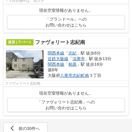
ＴＶ対応物件は、加入予
現在空室情報がありません。
「プランドール」への
お問い合わせはこちら
ファヴォリート志紀南
賃貸 | アパート
関西本線
「
志紀
」駅 徒歩8分
近鉄大阪線
「
法善寺
」駅 徒歩13分
関西本線
「
柏原
」駅 徒歩18分
築8年
大阪府
八尾市
志紀町南
３丁目
ファヴォリート志紀南
現在空室情報がありません。
「ファヴォリート志紀南」への
お問い合わせはこちら
前の30件へ