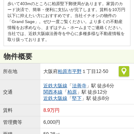
歩いて403mのところに柏原堅下郵便局があります。家賃のカ
ード決済で、簡単・便利に支払いが完了します。賃料を10万円
以下に抑えたい方におすすめです。当社イチオシの物件の
「Grand Sage」。ぜひ一度ご覧ください。より多くの不動産
情報をお求めなら、まずはテム・ホームまでご連絡ください。
当社では、近鉄大阪線法善寺を中心に多種多様な不動産情報を
取り扱っております。
物件概要
所在地
大阪府
柏原市
平野
１丁目12-50
近鉄大阪線
「
法善寺
」駅 徒歩6分
交通
関西本線
「
柏原
」駅 徒歩12分
近鉄大阪線
「
堅下
」駅 徒歩8分
賃料
8.9万円
管理費等
6,000円