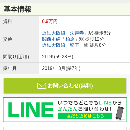
基本情報
賃料
8.9万円
近鉄大阪線
「
法善寺
」駅 徒歩6分
交通
関西本線
「
柏原
」駅 徒歩12分
近鉄大阪線
「
堅下
」駅 徒歩8分
間取り(面積)
2LDK(59.28㎡)
築年月
2019年 3月(築7年)
お問い合わせ(無料)