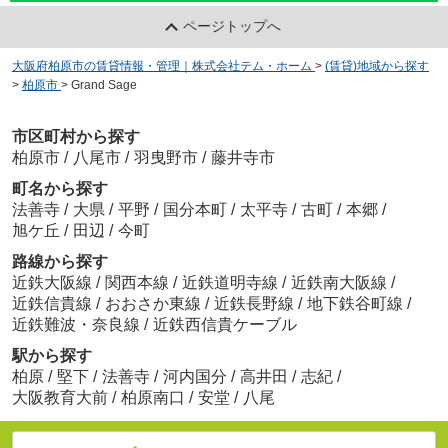
ページトップへ
大阪府柏原市の賃貸情報・管理｜株式会社テム・ホーム
>
(賃貸)地域から探す
>
柏原市
>
Grand Sage
市区町村から探す
柏原市
/
八尾市
/
羽曳野市
/
藤井寺市
町名から探す
法善寺
/
大県
/
平野
/
国分本町
/
太平寺
/
古町
/
本郷
/
旭ケ丘
/
田辺
/
今町
路線から探す
近鉄大阪線
/
関西本線
/
近鉄道明寺線
/
近鉄南大阪線
/
近鉄信貴線
/
おおさか東線
/
近鉄長野線
/
地下鉄谷町線
/
近鉄難波・奈良線
/
近鉄西信貴ケーブル
駅から探す
柏原
/
堅下
/
法善寺
/
河内国分
/
高井田
/
志紀
/
大阪教育大前
/
柏原南口
/
安堂
/
八尾