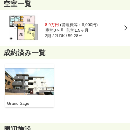
空室一覧
-
8.9万円
(管理費等：6,000円)
0ヶ月
1.5ヶ月
敷金
礼金
2階
59.28㎡
2LDK
成約済み一覧
Grand Sage
周辺施設