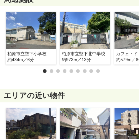
柏原市立堅下小学校
柏原市立堅下北中学校
カフェ・ド
約434m／6分
約973m／13分
約579m／
エリアの近い物件