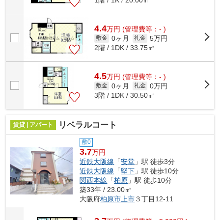
4.4
万
円
(管理費等：- )
0ヶ月
5万円
敷金
礼金
2階 / 1DK / 33.75㎡
4.5
万
円
(管理費等：- )
0ヶ月
0万円
敷金
礼金
3階 / 1DK / 30.50㎡
リベラルコート
賃貸 | アパート
敷0
3.7
万円
近鉄大阪線
「
安堂
」駅 徒歩3分
近鉄大阪線
「
堅下
」駅 徒歩10分
関西本線
「
柏原
」駅 徒歩10分
築33年 / 23.00㎡
大阪府
柏原市
上市
３丁目12-11