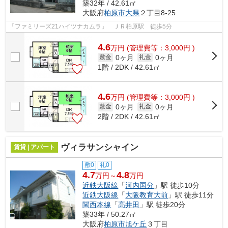
築32年 / 42.61㎡
大阪府
柏原市
大県
２丁目8-25
「ファミリーズ21ハイツナカムラ」 ＪＲ柏原駅 徒歩5分
4.6
万
円
(管理費等：3,000円 )
0ヶ月
0ヶ月
敷金
礼金
1階 / 2DK / 42.61㎡
4.6
万
円
(管理費等：3,000円 )
0ヶ月
0ヶ月
敷金
礼金
2階 / 2DK / 42.61㎡
ヴィラサンシャイン
賃貸 | アパート
敷0
礼0
4.7
4.8
万円～
万円
近鉄大阪線
「
河内国分
」駅 徒歩10分
近鉄大阪線
「
大阪教育大前
」駅 徒歩11分
関西本線
「
高井田
」駅 徒歩20分
築33年 / 50.27㎡
大阪府
柏原市
旭ケ丘
３丁目