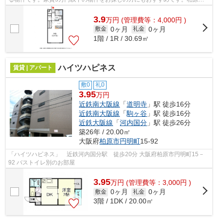
近辺での物件情報：大好評のあの物件「...
3.9
万
円
(管理費等：4,000円 )
0ヶ月
0ヶ月
敷金
礼金
1階 / 1R / 30.69㎡
ハイツハピネス
賃貸 | アパート
敷0
礼0
3.95
万円
近鉄南大阪線
「
道明寺
」駅 徒歩16分
近鉄南大阪線
「
駒ヶ谷
」駅 徒歩16分
近鉄大阪線
「
河内国分
」駅 徒歩26分
築26年 / 20.00㎡
大阪府
柏原市
円明町
15-92
「ハイツハピネス」 近鉄河内国分駅 徒歩20分 大阪府柏原市円明町15－
92 バストイレ別のお部屋
3.95
万
円
(管理費等：3,000円 )
0ヶ月
0ヶ月
敷金
礼金
3階 / 1DK / 20.00㎡