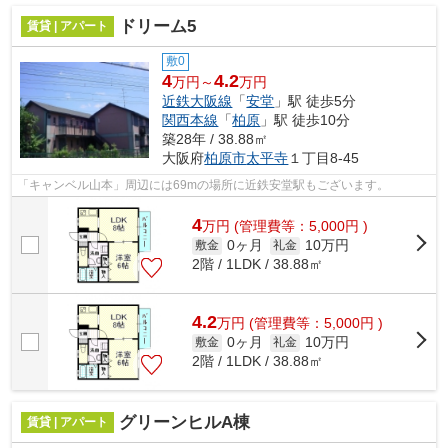
ドリーム5
賃貸 | アパート
敷0
4
4.2
万円～
万円
近鉄大阪線
「
安堂
」駅 徒歩5分
関西本線
「
柏原
」駅 徒歩10分
築28年 / 38.88㎡
大阪府
柏原市
太平寺
１丁目8-45
「キャンベル山本」周辺には69mの場所に近鉄安堂駅もございます。
4
万
円
(管理費等：5,000円 )
0ヶ月
10万円
敷金
礼金
2階 / 1LDK / 38.88㎡
4.2
万
円
(管理費等：5,000円 )
0ヶ月
10万円
敷金
礼金
2階 / 1LDK / 38.88㎡
グリーンヒルA棟
賃貸 | アパート