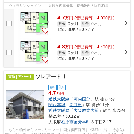
「ヴィラサンシャイン」 近鉄河内国分駅 徒歩8分 大阪府柏原
4.7
万
円
(管理費等：4,000円 )
0ヶ月
0ヶ月
敷金
礼金
1階 / 3DK / 50.27㎡
4.8
万
円
(管理費等：4,400円 )
0ヶ月
0ヶ月
敷金
礼金
2階 / 3DK / 50.27㎡
ソレアードⅡ
賃貸 | アパート
敷0
礼0
4.7
万円
近鉄大阪線
「
河内国分
」駅 徒歩3分
関西本線
「
高井田
」駅 徒歩11分
近鉄大阪線
「
大阪教育大前
」駅 徒歩23分
築25年 / 30.12㎡
大阪府
柏原市
国分本町
３丁目2-17
こちらの物件からファミリーマート 国分駅西口店まで387mです。行き先に