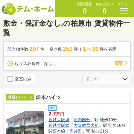
閲覧履歴
お気に入り
メニュー
0
0
敷金・保証金なし,の柏原市 賃貸物件一
覧
207
253
1～30
該当物件数
件
空き数
件
件を表示
変更
絞り込み条件：
なし
空室のみ
畑本ハイツ
賃貸 | アパート
敷0
2.7
万円
近鉄大阪線
「
河内国分
」駅 徒歩10分
近鉄大阪線
「
大阪教育大前
」駅 徒歩16分
関西本線
「
高井田
」駅 徒歩21分