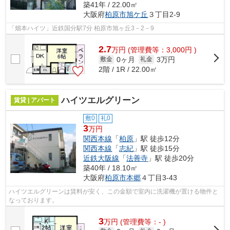
築41年 / 22.00㎡
大阪府
柏原市
旭ケ丘
３丁目2-9
「畑本ハイツ」近鉄国分駅7分 柏原市旭ヶ丘3－2－9
2.7
万
円
(管理費等：3,000円 )
0ヶ月
3万円
敷金
礼金
2階 / 1R / 22.00㎡
ハイツエルグリーン
賃貸 | アパート
敷0
礼0
3
万円
関西本線
「
柏原
」駅 徒歩12分
関西本線
「
志紀
」駅 徒歩15分
近鉄大阪線
「
法善寺
」駅 徒歩20分
築40年 / 18.10㎡
大阪府
柏原市
本郷
４丁目3-43
ハイツエルグリーンは賃料が安く、この金額で室内に洗濯機が置ける物件と
なっております。
3
万
円
(管理費等：- )