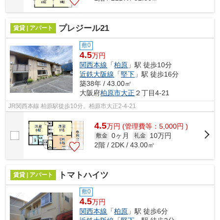
プレジール21
賃貸 | アパート
敷0
4.5
万円
関西本線
「
柏原
」駅 徒歩10分
近鉄大阪線
「
堅下
」駅 徒歩16分
築38年 / 43.00㎡
大阪府
柏原市
大正
２丁目4-21
JR関西本線 柏原駅徒歩10分。柏原市大正2-4-21
4.5
万
円
(管理費等：5,000円 )
0ヶ月
10万円
敷金
礼金
2階 / 2DK / 43.00㎡
トマトハイツ
賃貸 | アパート
敷0
4.5
万円
関西本線
「
柏原
」駅 徒歩6分