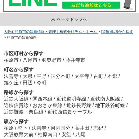
ページトップへ
大阪府柏原市の賃貸情報・管理｜株式会社テム・ホーム
>
(賃貸)地域から探す
>
柏原市の賃貸物件
市区町村から探す
柏原市
/
八尾市
/
羽曳野市
/
藤井寺市
町名から探す
法善寺
/
大県
/
平野
/
国分本町
/
太平寺
/
古町
/
本郷
/
旭ケ丘
/
田辺
/
今町
路線から探す
近鉄大阪線
/
関西本線
/
近鉄道明寺線
/
近鉄南大阪線
/
近鉄信貴線
/
おおさか東線
/
近鉄長野線
/
地下鉄谷町線
/
近鉄難波・奈良線
/
近鉄西信貴ケーブル
駅から探す
柏原
/
堅下
/
法善寺
/
河内国分
/
高井田
/
志紀
/
大阪教育大前
/
柏原南口
/
安堂
/
八尾