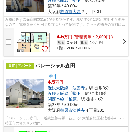
近鉄大阪線
「
堅下
」駅 徒歩2分
築36年 / 40.00㎡
大阪府
柏原市
大県
２丁目7-31
近隣にみずほ保育園(335m)がある物件です。駅徒歩6分に駅が立地する物件
なので、電車を多く利用する方にとって便利です。こちらの物件の賃料は4.5
万円です。気になるイチオシ物件情報...
4.5
万
円
(管理費等：2,000円 )
0ヶ月
10万円
敷金
礼金
1階 / 2DK / 40.00㎡
パレーシャル森田
賃貸 | アパート
敷0
4.5
万円
近鉄大阪線
「
法善寺
」駅 徒歩8分
近鉄大阪線
「
堅下
」駅 徒歩16分
関西本線
「
柏原
」駅 徒歩20分
築27年 / 50.00㎡
大阪府
柏原市
法善寺
４丁目281
「パレーシャル森田」 近鉄法善寺駅 徒歩8分 大阪府柏原市法善寺4－281
柏原市のオススメ物件。