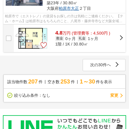
築23年 / 30.80㎡
大阪府
柏原市
大正
２丁目
柏原市で（エストレノ）の賃貸をお探しの方は気軽にご連絡ください。 【テ
ム・ホーム】は柏原市はもちろんのこと、八尾市・藤井寺市など大阪全域の
物件を取り扱っております!! 【弊...
4.8
万
円
(管理費等：4,500円 )
0ヶ月
1ヶ月
敷金
礼金
1階 / 1K / 30.80㎡
次の30件へ
207
253
1～30
該当物件数
件
空き数
件
件を表示
変更
絞り込み条件：
なし