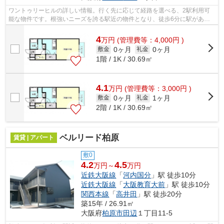
ワントゥリーヒルの詳しい情報。行く先に応じて経路を選べる、2駅利用可
能な物件です。根強いニーズを誇る駅近の物件となり、徒歩6分に駅があり
ます。こちらの物件はアパートです。当...
4
万
円
(管理費等：4,000円 )
0ヶ月
0ヶ月
敷金
礼金
1階 / 1K / 30.69㎡
4.1
万
円
(管理費等：3,000円 )
0ヶ月
1ヶ月
敷金
礼金
2階 / 1K / 30.69㎡
ベルリード柏原
賃貸 | アパート
敷0
4.2
4.5
万円～
万円
近鉄大阪線
「
河内国分
」駅 徒歩10分
近鉄大阪線
「
大阪教育大前
」駅 徒歩10分
関西本線
「
高井田
」駅 徒歩20分
築15年 / 26.91㎡
大阪府
柏原市
田辺
１丁目11-5