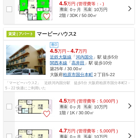
4.5
万
円
(管理費等：- )
0ヶ月
10万円
敷金
礼金
2階 / 3DK / 50.00㎡
マービーハウス2
賃貸 | アパート
敷0
4.5
4.7
万円～
万円
近鉄大阪線
「
河内国分
」駅 徒歩5分
関西本線
「
高井田
」駅 徒歩10分
築25年 / 30.00㎡
大阪府
柏原市
国分本町
２丁目5-22
「マービーハウス2」 近鉄河内国分駅 徒歩5分 大阪府柏原市国分本町2－
5－22 快適にご利用いた
4.5
万
円
(管理費等：5,000円 )
0ヶ月
10万円
敷金
礼金
1階 / 1K / 30.00㎡
4.7
万
円
(管理費等：5,000円 )
0ヶ月
10万円
敷金
礼金