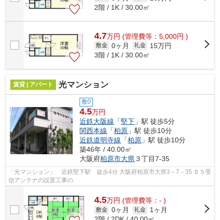
2階 / 1K / 30.00㎡
4.7
万
円
(管理費等：5,000円 )
0ヶ月
15万円
敷金
礼金
3階 / 1K / 30.00㎡
光マンション
賃貸 | アパート
敷0
4.5
万円
近鉄大阪線
「
堅下
」駅 徒歩5分
関西本線
「
柏原
」駅 徒歩10分
近鉄道明寺線
「
柏原
」駅 徒歩10分
築46年 / 40.00㎡
大阪府
柏原市
大県
３丁目7-35
「光マンション」 近鉄堅下駅 徒歩4分 大阪府柏原市大県3－7－35 ＢＳ受
信アンテナの設置工事の
4.5
万
円
(管理費等：- )
0ヶ月
1ヶ月
敷金
礼金
2階 / 2DK / 40.00㎡