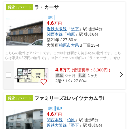
ラ・カーサ
賃貸 | アパート
敷0
4.6
万円
近鉄大阪線
「
堅下
」駅 徒歩4分
関西本線
「
柏原
」駅 徒歩6分
築21年 / 27.80㎡
大阪府
柏原市
大県
３丁目13-4
こちらの物件はアパートです。この物件は駅から徒歩4分の物件です。こち
らは家賃4.8万円の物件です。当社イチオシの物件の「ラ・カーサ」。ぜひ一
度ご覧ください。柏原市エリアで賃貸...
4.6
万
円
(管理費等：3,000円 )
0ヶ月
1ヶ月
敷金
礼金
2階 / 1K / 27.80㎡
ファミリーズ21ハイツナカムラI
賃貸 | アパート
敷0
礼0
4.6
万円
関西本線
「
柏原
」駅 徒歩5分
近鉄大阪線
「
堅下
」駅 徒歩5分