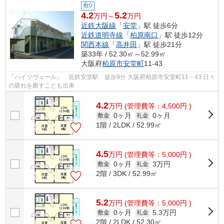
敷0
4.2
5.2
万円～
万円
近鉄大阪線
「
安堂
」駅 徒歩6分
近鉄道明寺線
「
柏原南口
」駅 徒歩12分
関西本線
「
高井田
」駅 徒歩21分
築33年 / 52.30㎡～52.99㎡
大阪府
柏原市
安堂町
11-43
「ハイツヴェール」 近鉄安堂駅 徒歩9分 大阪府柏原市安堂町11－43 日々
の疲れを癒すことも出来
4.2
万
円
(管理費等：4,500円 )
0ヶ月
0ヶ月
敷金
礼金
1階 / 2LDK / 52.99㎡
4.5
万
円
(管理費等：5,000円 )
0ヶ月
3万円
敷金
礼金
2階 / 3DK / 52.99㎡
5.2
万
円
(管理費等：5,000円 )
0ヶ月
5.3万円
敷金
礼金
2階 / 2LDK / 52.30㎡