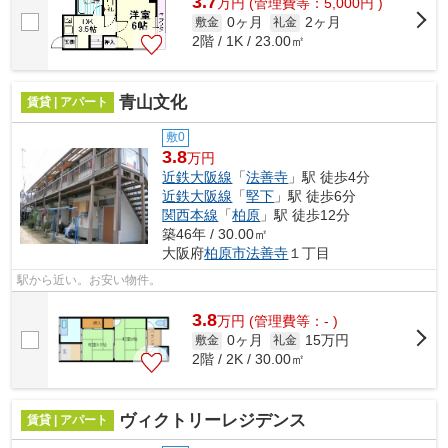
3.7
万
円
(管理費等：5,000円 )
0ヶ月
2ヶ月
敷金
礼金
2階 / 1K / 23.00㎡
青山文化
賃貸 | アパート
敷0
3.8
万円
近鉄大阪線
「
法善寺
」駅 徒歩4分
近鉄大阪線
「
堅下
」駅 徒歩6分
関西本線
「
柏原
」駅 徒歩12分
築46年 / 30.00㎡
大阪府
柏原市
法善寺
１丁目
駅から近い。お安い物件。
3.8
万
円
(管理費等：- )
0ヶ月
15万円
敷金
礼金
2階 / 2K / 30.00㎡
ヴィクトリーレジデンス
賃貸 | アパート