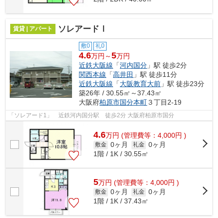
ソレアードⅠ
賃貸 | アパート
敷0
礼0
4.6
5
万円～
万円
近鉄大阪線
「
河内国分
」駅 徒歩2分
関西本線
「
高井田
」駅 徒歩11分
近鉄大阪線
「
大阪教育大前
」駅 徒歩23分
築26年 / 30.55㎡～37.43㎡
大阪府
柏原市
国分本町
３丁目2-19
「ソレアード1」 近鉄河内国分駅 徒歩2分 大阪府柏原市国分
4.6
万
円
(管理費等：4,000円 )
0ヶ月
0ヶ月
敷金
礼金
1階 / 1K / 30.55㎡
5
万
円
(管理費等：4,000円 )
0ヶ月
0ヶ月
敷金
礼金
1階 / 1K / 37.43㎡