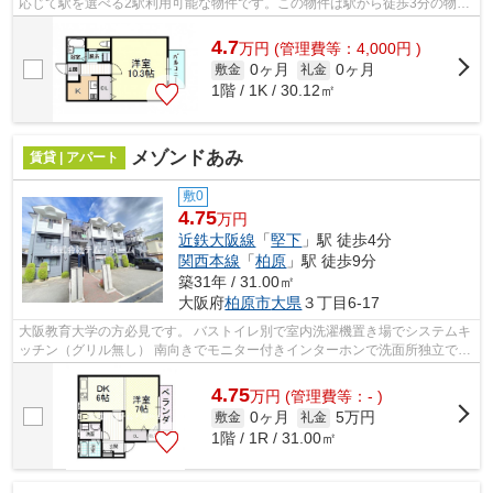
応じて駅を選べる2駅利用可能な物件です。この物件は駅から徒歩3分の物件
です。こちらの物件はアパートです。こ...
4.7
万
円
(管理費等：4,000円 )
0ヶ月
0ヶ月
敷金
礼金
1階 / 1K / 30.12㎡
メゾンドあみ
賃貸 | アパート
敷0
4.75
万円
近鉄大阪線
「
堅下
」駅 徒歩4分
関西本線
「
柏原
」駅 徒歩9分
築31年 / 31.00㎡
大阪府
柏原市
大県
３丁目6-17
大阪教育大学の方必見です。 バストイレ別で室内洗濯機置き場でシステムキ
ッチン（グリル無し） 南向きでモニター付きインターホンで洗面所独立で洗
髪洗面化粧台 JR柏原駅も使えるから...
4.75
万
円
(管理費等：- )
0ヶ月
5万円
敷金
礼金
1階 / 1R / 31.00㎡