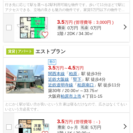
行き先に応じて駅を選べる2駅利用可能な物件です。歩いて11分ほどで駅に
アクセスできる、立地の良さも魅力の物件です。家賃5万円以下の物件で
す。シティハイムマシタの詳しい情報。柏...
3.5
万
円
(管理費等：3,000円 )
0万円
0万円
敷金
礼金
1階 / 2DK / 34.30㎡
エストブラン
賃貸 | アパート
敷0
3.5
4.5
万円～
万円
関西本線
「
柏原
」駅 徒歩3分
近鉄大阪線
「
堅下
」駅 徒歩4分
近鉄道明寺線
「
柏原南口
」駅 徒歩11分
築30年 / 20.00㎡～33.75㎡
大阪府
柏原市
上市
４丁目1-15
とにかく駅が近い方が良いという方 家は寝るだけなので、広さはなくてもい
いという方必見です。
3.5
万
円
(管理費等：- )
0ヶ月
5万円
敷金
礼金
1階 / 1K / 20.00㎡