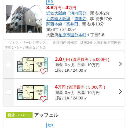
敷0
3.8
4
万円～
万円
近鉄大阪線
「
河内国分
」駅 徒歩2分
近鉄南大阪線
「
道明寺
」駅 徒歩27分
関西本線
「
高井田
」駅 徒歩10分
築26年 / 24.00㎡
大阪府
柏原市
国分本町
１丁目5-8
「ヴィクトリーレジデンス」 近鉄河内国分駅 徒歩2分 大阪府柏原市国分
本町1－5－8 映画なども楽
3.8
万
円
(管理費等：5,000円 )
0ヶ月
10万円
敷金
礼金
1階 / 1K / 24.00㎡
4
万
円
(管理費等：5,000円 )
0ヶ月
10万円
敷金
礼金
1階 / 1K / 24.00㎡
アッフェル
賃貸 | アパート
敷0