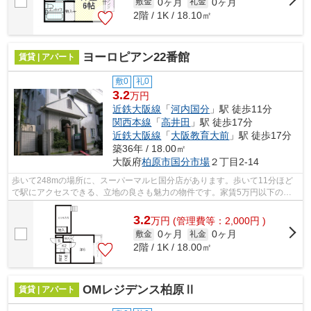
0ヶ月
0ヶ月
敷金
礼金
2階 / 1K / 18.10㎡
ヨーロピアン22番館
賃貸 | アパート
敷0
礼0
3.2
万円
近鉄大阪線
「
河内国分
」駅 徒歩11分
関西本線
「
高井田
」駅 徒歩17分
近鉄大阪線
「
大阪教育大前
」駅 徒歩17分
築36年 / 18.00㎡
大阪府
柏原市
国分市場
２丁目2-14
歩いて248mの場所に、スーパーマルヒ国分店があります。歩いて11分ほど
で駅にアクセスできる、立地の良さも魅力の物件です。家賃5万円以下の物
件をお探しの方にもおすすめです。気にな...
3.2
万
円
(管理費等：2,000円 )
0ヶ月
0ヶ月
敷金
礼金
2階 / 1K / 18.00㎡
OMレジデンス柏原Ⅱ
賃貸 | アパート