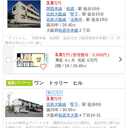
3.9
万円
関西本線
「
柏原
」駅 徒歩10分
近鉄大阪線
「
堅下
」駅 徒歩15分
近鉄大阪線
「
法善寺
」駅 徒歩19分
築20年 / 26.40㎡
大阪府
柏原市
本郷
２丁目
「アッフェル」 関西本線 柏原駅 徒歩12分 大阪府柏原市本郷2－2－33
費用を抑えたい方に嬉し
3.9
万
円
(管理費等：5,000円 )
0ヶ月
5万円
敷金
礼金
2階 / 1K / 26.40㎡
ワン トゥリー ヒル
賃貸 | アパート
敷0
礼0
3.9
万円
近鉄大阪線
「
堅下
」駅 徒歩8分
築25年 / 30.69㎡
大阪府
柏原市
大県
４丁目10-31
こちらの物件はアパートです。通勤やお出かけに便利な、徒歩8分に駅のあ
る物件です。家賃5万円以下の物件をお探しの方にもおすすめです。柏原市