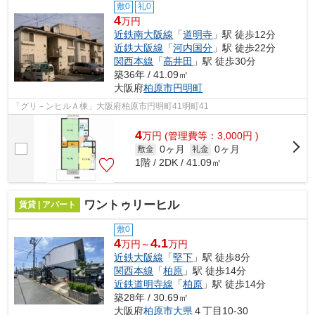
敷0
礼0
4
万円
近鉄南大阪線
「
道明寺
」駅 徒歩12分
近鉄大阪線
「
河内国分
」駅 徒歩22分
関西本線
「
高井田
」駅 徒歩30分
築36年 / 41.09㎡
大阪府
柏原市
円明町
「グリ－ンヒルＡ棟」大阪府柏原市円明町41明町41
4
万
円
(管理費等：3,000円 )
0ヶ月
0ヶ月
敷金
礼金
1階 / 2DK / 41.09㎡
ワントゥリーヒル
賃貸 | アパート
敷0
4
4.1
万円～
万円
近鉄大阪線
「
堅下
」駅 徒歩8分
関西本線
「
柏原
」駅 徒歩14分
近鉄道明寺線
「
柏原
」駅 徒歩14分
築28年 / 30.69㎡
大阪府
柏原市
大県
４丁目10-30