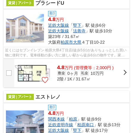
プラシードU
賃貸 | アパート
敷0
4.8
万円
近鉄大阪線
「
堅下
」駅 徒歩6分
近鉄大阪線
「
法善寺
」駅 徒歩10分
築23年 / 31.67㎡
大阪府
柏原市
大県
４丁目10-22
近くにはセブンイレブン 柏原大県4丁目店(徒歩5分)がありちょっとした買い
物に便利です。電車移動の多い方に嬉しい駅から徒歩6分の物件です。家賃5
万円以下の物件です。気になるイチオ...
4.8
万
円
(管理費等：2,000円 )
0ヶ月
10万円
敷金
礼金
2階 / 1K / 31.67㎡
エストレノ
賃貸 | アパート
敷0
4.8
万円
関西本線
「
柏原
」駅 徒歩9分
近鉄道明寺線
「
柏原南口
」駅 徒歩13分
近鉄大阪線
「
堅下
」駅 徒歩17分