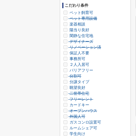
こだわり条件
ペット飼育可
ペット専用設備
楽器相談
陽当り良好
閑静な住宅地
デザイナーズ
リノベーション済
保証人不要
事務所可
２人入居可
バリアフリー
分割可
分譲タイプ
眺望良好
二世帯住宅
フリーレント
カードキー
オープンハウス
外国人可
ガスコンロ設置可
ルームシェア可
学生向け