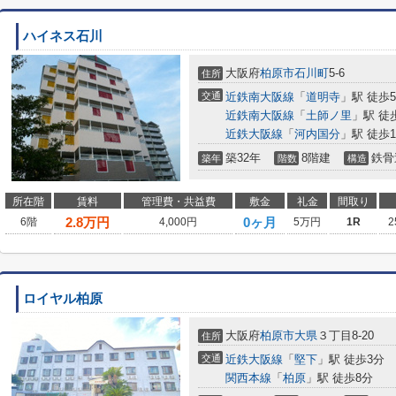
ハイネス石川
大阪府
柏原市
石川町
5-6
住所
交通
近鉄南大阪線
「
道明寺
」駅 徒歩
近鉄南大阪線
「
土師ノ里
」駅 徒
近鉄大阪線
「
河内国分
」駅 徒歩1
築32年
8階建
鉄骨
築年
階数
構造
所在階
賃料
管理費・共益費
敷金
礼金
間取り
2.8
万円
0ヶ月
6階
4,000円
5万円
1R
2
ロイヤル柏原
大阪府
柏原市
大県
３丁目8-20
住所
交通
近鉄大阪線
「
堅下
」駅 徒歩3分
関西本線
「
柏原
」駅 徒歩8分