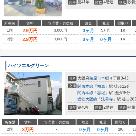
築41年
4階建
鉄骨
築年
階数
構造
所在階
賃料
管理費・共益費
敷金
礼金
間取り
2.9
万円
0ヶ月
1階
3,000円
5万円
1K
2.9
万円
0ヶ月
0ヶ月
2階
3,000円
1K
ハイツエルグリーン
大阪府
柏原市
本郷
４丁目3-43
住所
交通
関西本線
「
柏原
」駅 徒歩12分
関西本線
「
志紀
」駅 徒歩15分
近鉄大阪線
「
法善寺
」駅 徒歩20
築40年
2階建
軽量
築年
階数
構造
所在階
賃料
管理費・共益費
敷金
礼金
間取り
3
万円
0ヶ月
0ヶ月
2階
-
1K
1