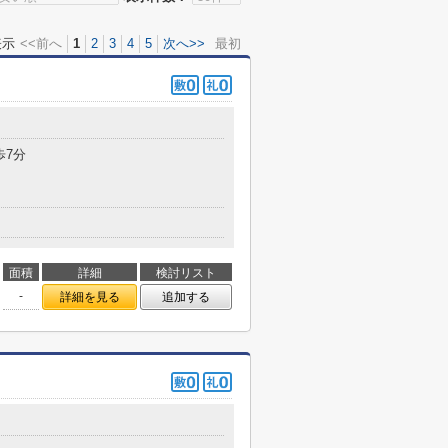
表示
<<前へ
1
2
3
4
5
次へ>>
最初
歩7分
面積
詳細
検討リスト
-
詳細を見る
追加する