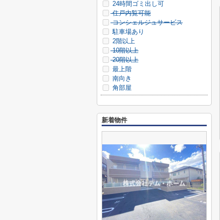
24時間ゴミ出し可
住戸内覧可能
コンシェルジュサービス
駐車場あり
2階以上
10階以上
20階以上
最上階
南向き
角部屋
新着物件