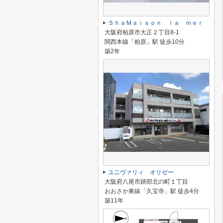
ＳｈａＭａｉｓｏｎ ｌａ ｍｅｒ
大阪府柏原市大正２丁目8-1
関西本線「柏原」駅 徒歩10分
築2年
ユニヴァリィ オリゼー
大阪府八尾市跡部北の町１丁目
おおさか東線「久宝寺」駅 徒歩4分
築11年