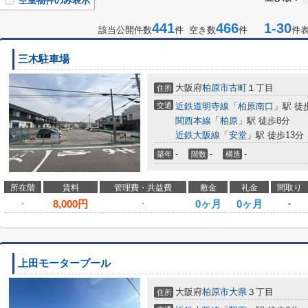
空室物件のみ表示
441
466
1-30
該当公開件数
件 空き数
件
件
三木駐車場
大阪府
柏原市
古町
１丁目
住所
交通
近鉄道明寺線
「
柏原南口
」駅 徒
関西本線
「
柏原
」駅 徒歩8分
近鉄大阪線
「
安堂
」駅 徒歩13分
-
-
-
築年
階数
構造
所在階
賃料
管理費・共益費
敷金
礼金
間取り
8,000
円
0ヶ月
0ヶ月
-
-
-
上田モータープール
大阪府
柏原市
大県
３丁目
住所