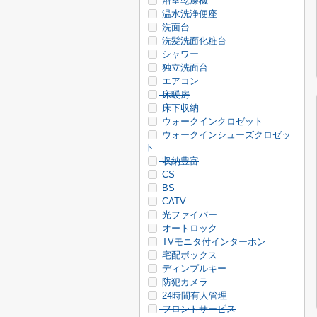
浴室乾燥機
温水洗浄便座
洗面台
洗髪洗面化粧台
シャワー
独立洗面台
エアコン
床暖房
床下収納
ウォークインクロゼット
ウォークインシューズクロゼッ
ト
収納豊富
CS
BS
CATV
光ファイバー
オートロック
TVモニタ付インターホン
宅配ボックス
ディンプルキー
防犯カメラ
24時間有人管理
フロントサービス