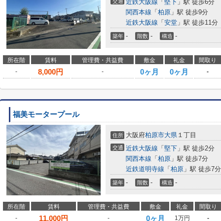
交通
近鉄大阪線
「
堅下
」駅 徒歩6分
関西本線
「
柏原
」駅 徒歩9分
近鉄大阪線
「
安堂
」駅 徒歩11分
-
-
-
築年
階数
構造
所在階
賃料
管理費・共益費
敷金
礼金
間取り
8,000
円
0ヶ月
0ヶ月
-
-
-
福美モータープール
大阪府
柏原市
大県
１丁目
住所
交通
近鉄大阪線
「
堅下
」駅 徒歩2分
関西本線
「
柏原
」駅 徒歩7分
近鉄道明寺線
「
柏原
」駅 徒歩7分
-
-
-
築年
階数
構造
所在階
賃料
管理費・共益費
敷金
礼金
間取り
11,000
円
0ヶ月
-
-
1万円
-