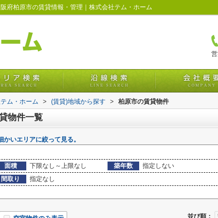
大阪府柏原市の賃貸情報・管理｜株式会社テム・ホーム
営
社テム・ホーム
>
(賃貸)地域から探す
>
柏原市の賃貸物件
賃貸物件一覧
細かいエリアに絞って見る。
面積
下限なし～上限なし
築年数
指定しない
間取り
指定なし
並び順：