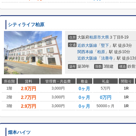
シティライフ柏原
大阪府
柏原市
大県
３丁目8-19
住所
交通
近鉄大阪線
「
堅下
」駅 徒歩3分
関西本線
「
柏原
」駅 徒歩10分
近鉄大阪線
「
法善寺
」駅 徒歩13
築38年
3階建
鉄骨
築年
階数
構造
所在階
賃料
管理費・共益費
敷金
礼金
間取り
2.9
万円
0ヶ月
1階
3,000円
5万円
1R
2.7
万円
0ヶ月
0万円
2階
3,000円
1R
2.9
万円
0ヶ月
3階
3,000円
50000ヶ月
1R
畑本ハイツ