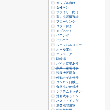
カップル向け
女性向け
ファミリー向け
室内洗濯機置場
フローリング
ロフト付き
メゾネット
ベランダ
バルコニー
ルーフバルコニー
オール電化
エレベーター
駐輪場
バイク置場あり
家具・家電付き
洗濯機置場有
外観タイル張り
コンロ２口以上
食器洗い乾燥機
システムキッチン
対面式キッチン
バス・トイレ別
追焚機能浴室