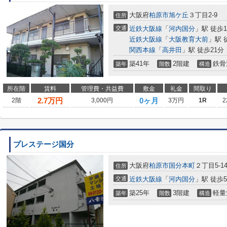
大阪府
柏原市
旭ケ丘
３丁目2-9
住所
交通
近鉄大阪線
「
河内国分
」駅 徒歩1
近鉄大阪線
「
大阪教育大前
」駅 
関西本線
「
高井田
」駅 徒歩21分
築41年
2階建
鉄骨
築年
階数
構造
所在階
賃料
管理費・共益費
敷金
礼金
間取り
2.7
万円
0ヶ月
2階
3,000円
3万円
1R
2
プレステージ国分
大阪府
柏原市
国分本町
２丁目5-1
住所
交通
近鉄大阪線
「
河内国分
」駅 徒歩
築25年
3階建
軽量
築年
階数
構造