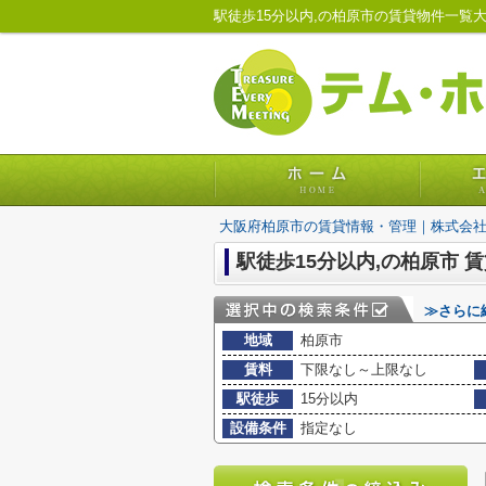
駅徒歩15分以内,の柏原市の賃貸物件一覧
大阪府柏原市の賃貸情報・管理｜株式会
駅徒歩15分以内,の柏原市 
≫さらに
地域
柏原市
賃料
下限なし～上限なし
駅徒歩
15分以内
設備条件
指定なし