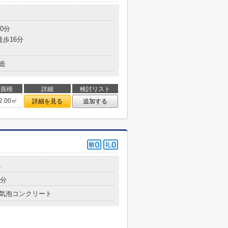
0分
徒歩16分
造
面積
詳細
検討リスト
2.00㎡
詳細を見る
追加する
4
5分
気泡コンクリート