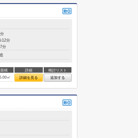
5分
歩12分
7分
造
面積
詳細
検討リスト
5.00㎡
詳細を見る
追加する