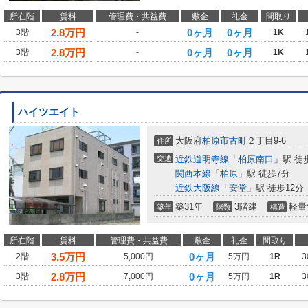
所在階
賃料
管理費・共益費
敷金
礼金
間取り
2.8
万円
0ヶ月
0ヶ月
3階
-
1K
2.8
万円
0ヶ月
0ヶ月
3階
-
1K
ハイツエイト
大阪府
柏原市
古町
２丁目9-6
住所
交通
近鉄道明寺線
「
柏原南口
」駅 徒
関西本線
「
柏原
」駅 徒歩7分
近鉄大阪線
「
安堂
」駅 徒歩12分
築31年
3階建
軽量
築年
階数
構造
所在階
賃料
管理費・共益費
敷金
礼金
間取り
3.5
万円
0ヶ月
2階
5,000円
5万円
1R
3
2.8
万円
0ヶ月
3階
7,000円
5万円
1R
3