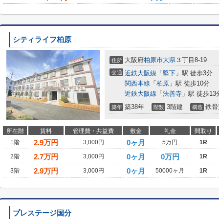
シティライフ柏原
大阪府
柏原市
大県
３丁目8-19
住所
交通
近鉄大阪線
「
堅下
」駅 徒歩3分
関西本線
「
柏原
」駅 徒歩10分
近鉄大阪線
「
法善寺
」駅 徒歩13
築38年
3階建
鉄骨
築年
階数
構造
所在階
賃料
管理費・共益費
敷金
礼金
間取り
2.9
万円
0ヶ月
1階
3,000円
5万円
1R
2.7
万円
0ヶ月
0万円
2階
3,000円
1R
2.9
万円
0ヶ月
3階
3,000円
50000ヶ月
1R
プレステージ国分