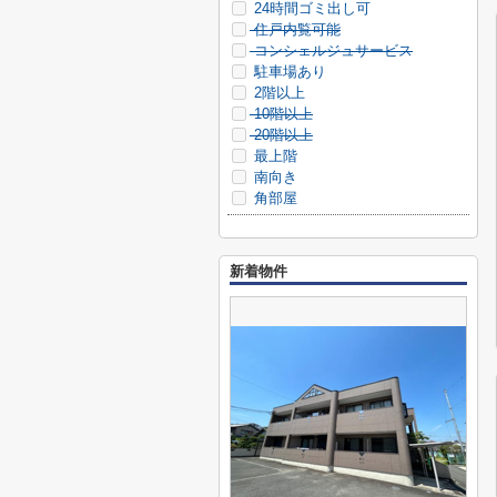
24時間ゴミ出し可
住戸内覧可能
コンシェルジュサービス
駐車場あり
2階以上
10階以上
20階以上
最上階
南向き
角部屋
新着物件