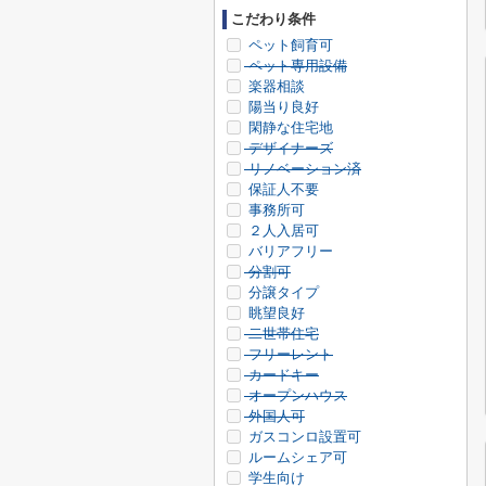
こだわり条件
ペット飼育可
ペット専用設備
楽器相談
陽当り良好
閑静な住宅地
デザイナーズ
リノベーション済
保証人不要
事務所可
２人入居可
バリアフリー
分割可
分譲タイプ
眺望良好
二世帯住宅
フリーレント
カードキー
オープンハウス
外国人可
ガスコンロ設置可
ルームシェア可
学生向け