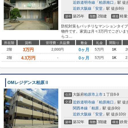
近鉄道明寺線
「
柏原南口
」駅 徒
近鉄大阪線
「
安堂
」駅 徒歩8分
築25年
2階建
軽量
築年
階数
構造
防犯対策もバッチリなマンションタイプ
物件です。家賃は月々3万円でございま
らコ...
所在階
賃料
管理費・共益費
敷金
礼金
間取り
3
万円
0ヶ月
2階
2,000円
5万円
1K
2
4.3
万円
0ヶ月
2階
-
5万円
1K
2
OMレジデンス柏原Ⅱ
大阪府
柏原市
上市
１丁目8-9
住所
交通
近鉄道明寺線
「
柏原南口
」駅 徒
関西本線
「
柏原
」駅 徒歩9分
近鉄大阪線
「
安堂
」駅 徒歩10分
築32年
3階建
鉄骨
築年
階数
構造