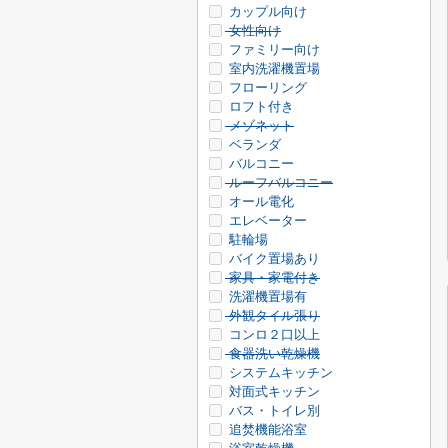
カップル向け
女性向け
ファミリー向け
室内洗濯機置場
フローリング
ロフト付き
メゾネット
ベランダ
バルコニー
ルーフバルコニー
オール電化
エレベーター
駐輪場
バイク置場あり
家具・家電付き
洗濯機置場有
外観タイル張り
コンロ２口以上
食器洗い乾燥機
システムキッチン
対面式キッチン
バス・トイレ別
追焚機能浴室