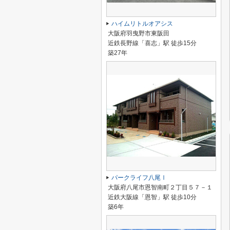
ハイムリトルオアシス
大阪府羽曳野市東阪田
近鉄長野線「喜志」駅 徒歩15分
築27年
パークライフ八尾Ⅰ
大阪府八尾市恩智南町２丁目５７－１
近鉄大阪線「恩智」駅 徒歩10分
築6年