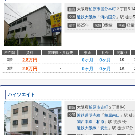
大阪府
柏原市
国分本町
２丁目5-1
住所
交通
近鉄大阪線
「
河内国分
」駅 徒歩
築25年
3階建
軽量
築年
階数
構造
所在階
賃料
管理費・共益費
敷金
礼金
間取り
2.8
万円
0ヶ月
0ヶ月
3階
-
1K
2.8
万円
0ヶ月
0ヶ月
3階
-
1K
ハイツエイト
大阪府
柏原市
古町
２丁目9-6
住所
交通
近鉄道明寺線
「
柏原南口
」駅 徒
関西本線
「
柏原
」駅 徒歩7分
近鉄大阪線
「
安堂
」駅 徒歩12分