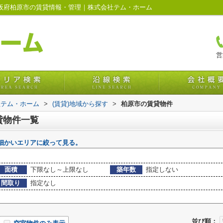
大阪府柏原市の賃貸情報・管理｜株式会社テム・ホーム
営
社テム・ホーム
>
(賃貸)地域から探す
>
柏原市の賃貸物件
貸物件一覧
細かいエリアに絞って見る。
面積
下限なし～上限なし
築年数
指定しない
間取り
指定なし
並び順：