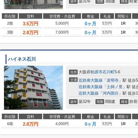
築31年
3階建
軽量
築年
階数
構造
所在階
賃料
管理費・共益費
敷金
礼金
間取り
3.5
万円
0ヶ月
2階
5,000円
5万円
1R
3
2.8
万円
0ヶ月
3階
7,000円
5万円
1R
3
ハイネス石川
大阪府
柏原市
石川町
5-6
住所
交通
近鉄南大阪線
「
道明寺
」駅 徒歩
近鉄南大阪線
「
土師ノ里
」駅 徒
近鉄大阪線
「
河内国分
」駅 徒歩1
築32年
8階建
鉄骨
築年
階数
構造
所在階
賃料
管理費・共益費
敷金
礼金
間取り
2.8
万円
0ヶ月
6階
4,000円
5万円
1R
2