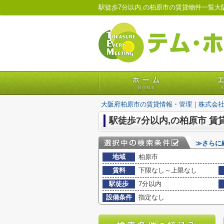
駅徒歩7分以内,の柏原市の賃貸物件一覧
大阪府柏原市の賃貸情報・管理｜株式会
駅徒歩7分以内,の柏原市 賃
≫さらに
地域
柏原市
賃料
下限なし～上限なし
駅徒歩
7分以内
設備条件
指定なし