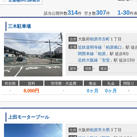
空室物件のみ表示
314
307
1-30
該当公開件数
件 空き数
件
件
三木駐車場
大阪府
柏原市
古町
１丁目
住所
交通
近鉄道明寺線
「
柏原南口
」駅 徒
関西本線
「
柏原
」駅 徒歩8分
近鉄大阪線
「
安堂
」駅 徒歩13分
-
-
-
築年
階数
構造
所在階
賃料
管理費・共益費
敷金
礼金
間取り
8,000
円
0ヶ月
0ヶ月
-
-
-
上田モータープール
大阪府
柏原市
大県
３丁目
住所