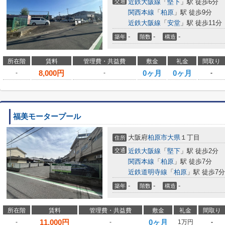
交通
近鉄大阪線
「
堅下
」駅 徒歩6分
関西本線
「
柏原
」駅 徒歩9分
近鉄大阪線
「
安堂
」駅 徒歩11分
-
-
-
築年
階数
構造
所在階
賃料
管理費・共益費
敷金
礼金
間取り
8,000
円
0ヶ月
0ヶ月
-
-
-
福美モータープール
大阪府
柏原市
大県
１丁目
住所
交通
近鉄大阪線
「
堅下
」駅 徒歩2分
関西本線
「
柏原
」駅 徒歩7分
近鉄道明寺線
「
柏原
」駅 徒歩7分
-
-
-
築年
階数
構造
所在階
賃料
管理費・共益費
敷金
礼金
間取り
11,000
円
0ヶ月
-
-
1万円
-