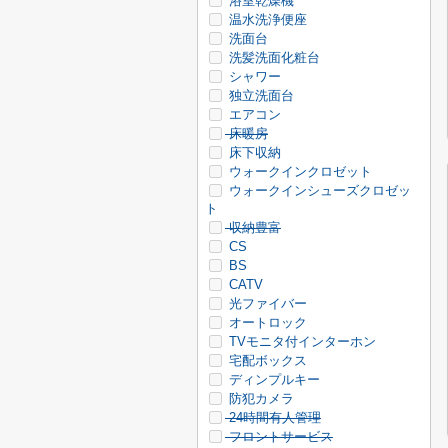
浴室乾燥機
温水洗浄便座
洗面台
洗髪洗面化粧台
シャワー
独立洗面台
エアコン
床暖房
床下収納
ウォークインクロゼット
ウォークインシューズクロゼッ
ト
収納豊富
CS
BS
CATV
光ファイバー
オートロック
TVモニタ付インターホン
宅配ボックス
ディンプルキー
防犯カメラ
24時間有人管理
フロントサービス