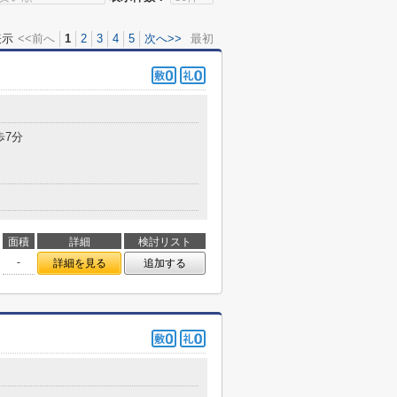
表示
<<前へ
1
2
3
4
5
次へ>>
最初
歩7分
面積
詳細
検討リスト
-
詳細を見る
追加する