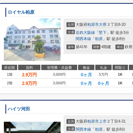
ロイヤル柏原
大阪府
柏原市
大県
３丁目8-20
住所
交通
近鉄大阪線
「
堅下
」駅 徒歩3分
関西本線
「
柏原
」駅 徒歩8分
築41年
4階建
鉄骨
築年
階数
構造
所在階
賃料
管理費・共益費
敷金
礼金
間取り
2.9
万円
0ヶ月
1階
3,000円
5万円
1K
2.9
万円
0ヶ月
0ヶ月
2階
3,000円
1K
ハイツ河田
大阪府
柏原市
上市
２丁目4-31
住所
交通
関西本線
「
柏原
」駅 徒歩8分