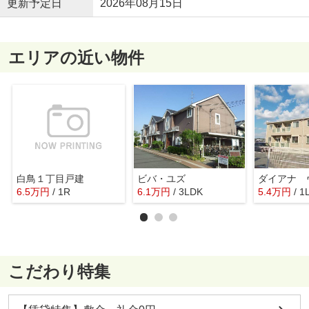
更新予定日
2026年08月15日
エリアの近い物件
白鳥１丁目戸建
ビバ・ユズ
ダイアナ 
6.5
万
円
/ 1R
6.1
万
円
/ 3LDK
5.4
万
円
/ 1
こだわり特集