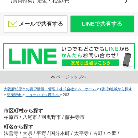
【賃貸特集】敷金・礼金0円
メールで共有する
LINEで共有する
ページトップへ
大阪府柏原市の賃貸情報・管理｜株式会社テム・ホーム
>
(賃貸)地域から探す
>
羽曳野市
>
ニューハイツ茂手木
>
203
市区町村から探す
柏原市
/
八尾市
/
羽曳野市
/
藤井寺市
町名から探す
法善寺
/
大県
/
平野
/
国分本町
/
太平寺
/
古町
/
本郷
/