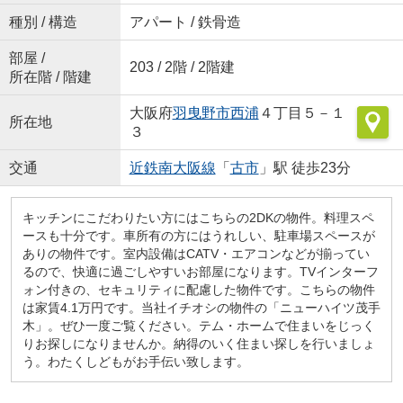
種別 / 構造
アパート / 鉄骨造
部屋 /
203 / 2階 / 2階建
所在階 / 階建
大阪府
羽曳野市
西浦
４丁目５－１
所在地
３
交通
近鉄南大阪線
「
古市
」駅 徒歩23分
キッチンにこだわりたい方にはこちらの2DKの物件。料理スペ
ースも十分です。車所有の方にはうれしい、駐車場スペースが
ありの物件です。室内設備はCATV・エアコンなどが揃ってい
るので、快適に過ごしやすいお部屋になります。TVインターフ
ォン付きの、セキュリティに配慮した物件です。こちらの物件
は家賃4.1万円です。当社イチオシの物件の「ニューハイツ茂手
木」。ぜひ一度ご覧ください。テム・ホームで住まいをじっく
りお探しになりませんか。納得のいく住まい探しを行いましょ
う。わたくしどもがお手伝い致します。