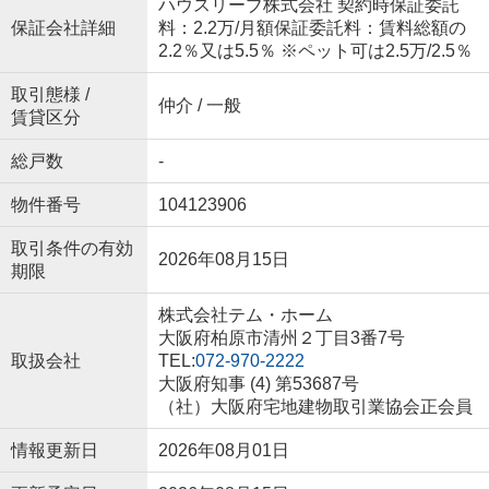
ハウスリーブ株式会社 契約時保証委託
保証会社詳細
料：2.2万/月額保証委託料：賃料総額の
2.2％又は5.5％ ※ペット可は2.5万/2.5％
取引態様 /
仲介 / 一般
賃貸区分
総戸数
-
物件番号
104123906
取引条件の有効
2026年08月15日
期限
株式会社テム・ホーム
大阪府柏原市清州２丁目3番7号
取扱会社
TEL:
072-970-2222
大阪府知事 (4) 第53687号
（社）大阪府宅地建物取引業協会正会員
情報更新日
2026年08月01日