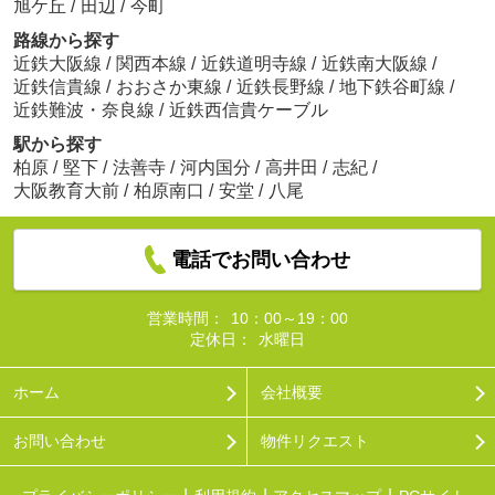
旭ケ丘
/
田辺
/
今町
路線から探す
近鉄大阪線
/
関西本線
/
近鉄道明寺線
/
近鉄南大阪線
/
近鉄信貴線
/
おおさか東線
/
近鉄長野線
/
地下鉄谷町線
/
近鉄難波・奈良線
/
近鉄西信貴ケーブル
駅から探す
柏原
/
堅下
/
法善寺
/
河内国分
/
高井田
/
志紀
/
大阪教育大前
/
柏原南口
/
安堂
/
八尾
電話でお問い合わせ
営業時間：
10：00～19：00
定休日：
水曜日
ホーム
会社概要
お問い合わせ
物件リクエスト