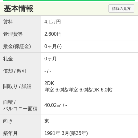
基本情報
情報の見方
賃料
4.1万円
管理費等
2,600円
敷金(保証金)
0ヶ月(-)
礼金
0ヶ月
償却 / 敷引
- / -
2DK
間取り / 詳細
洋室 6.0帖
/
洋室 6.0帖
/
DK 6.0帖
面積 /
40.02㎡ / -
バルコニー面積
向き
東
築年月
1991年 3月(築35年)