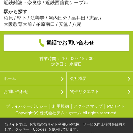
近鉄難波・奈良線
/
近鉄西信貴ケーブル
駅から探す
柏原
/
堅下
/
法善寺
/
河内国分
/
高井田
/
志紀
/
大阪教育大前
/
柏原南口
/
安堂
/
八尾
電話でお問い合わせ
営業時間：
10：00～19：00
定休日：
水曜日
ホーム
会社概要
お問い合わせ
物件リクエスト
プライバシーポリシー
利用規約
アクセスマップ
PCサイト
Copyright(c) 株式会社テム・ホーム All rights reserved.
当サイトでは、お客様の当サイト利用状況把握、サービス向上検討を目的と
して、クッキー（Cookie）を使用しています。