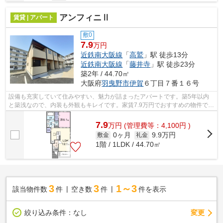
アンフィニⅡ
賃貸 | アパート
敷0
7.9
万円
近鉄南大阪線
「
高鷲
」駅 徒歩13分
近鉄南大阪線
「
藤井寺
」駅 徒歩23分
築2年 / 44.70㎡
大阪府
羽曳野市
伊賀
６丁目７番１６号
設備も充実していて住みやすい、魅力が詰まったアパートです。築5年以内
と築浅なので、内装も外観もキレイです。家賃7.9万円でおすすめの物件で
す。「アンフィニⅡ」のここがイチオシ。...
7.9
万
円
(管理費等：4,100円 )
0ヶ月
9.9万円
敷金
礼金
1階 / 1LDK / 44.70㎡
3
3
1～3
該当物件数
件
空き数
件
件を表示
変更
絞り込み条件：
なし