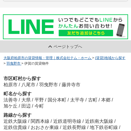
ページトップへ
大阪府柏原市の賃貸情報・管理｜株式会社テム・ホーム
>
(賃貸)地域から探す
>
羽曳野市
>
伊賀の賃貸物件
市区町村から探す
柏原市
/
八尾市
/
羽曳野市
/
藤井寺市
町名から探す
法善寺
/
大県
/
平野
/
国分本町
/
太平寺
/
古町
/
本郷
/
旭ケ丘
/
田辺
/
今町
路線から探す
近鉄大阪線
/
関西本線
/
近鉄道明寺線
/
近鉄南大阪線
/
近鉄信貴線
/
おおさか東線
/
近鉄長野線
/
地下鉄谷町線
/