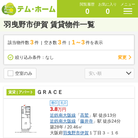
閲覧履歴
お気に入り
メニュー
0
0
羽曳野市伊賀 賃貸物件一覧
3
3
1～3
該当物件数
件
空き数
件
件を表示
変更
絞り込み条件：
なし
空室のみ
ＧＲＡＣＥ
賃貸 | アパート
敷0
礼0
3.8
万円
近鉄南大阪線
「
高鷲
」駅 徒歩13分
近鉄南大阪線
「
藤井寺
」駅 徒歩24分
築28年 / 20.46㎡
大阪府
羽曳野市
伊賀
１丁目３－１６