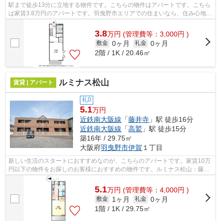
駅まで徒歩13分に立地する物件です。こちらの物件はアパートです。こちら
は家賃3.8万円のアパートです。羽曳野市エリアでの住まいなら、住み心地も
快適な「GRACE」はいかがでしょうか...
3.8
万
円
(管理費等：3,000円 )
0ヶ月
0ヶ月
敷金
礼金
2階 / 1K / 20.46㎡
ルミナス松山
賃貸 | アパート
礼0
5.1
万円
近鉄南大阪線
「
藤井寺
」駅 徒歩16分
近鉄南大阪線
「
高鷲
」駅 徒歩15分
築16年 / 29.75㎡
大阪府
羽曳野市
伊賀
１丁目
新しい生活のスタートにおすすめなのが、こちらのアパートです。家賃10万
円以下の物件をお探しのお客様におすすめの物件です。ルミナス松山：藤井
寺駅にも近くて便利。テム・ホームで...
5.1
万
円
(管理費等：4,000円 )
1ヶ月
0ヶ月
敷金
礼金
1階 / 1K / 29.75㎡