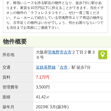
す。根強いニーズを誇る駅近の物件となり、徒歩7分に駅があ
ります。家賃を10万円以下に抑えることができます。当社イチ
オシの物件の「ラフォレスタコモド」。ぜひ一度ご覧くださ
い。テム・ホームで紹介している羽曳野市エリア周辺の物件な
ら、古市近くの物件はいかがでしょう。何かお困りならいつで
も当社までお気軽にご連絡下さい。
物件概要
大阪府
羽曳野市
古市
２丁目２番３
所在地
６号
交通
近鉄長野線
「
古市
」駅 徒歩7分
賃料
7.1万円
管理費等
3,500円
面積
41.42㎡
築年月
2023年 3月(築3年)