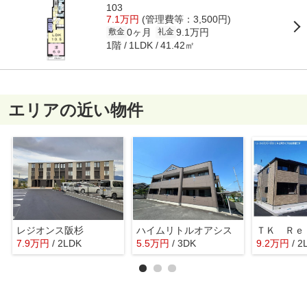
103
7.1万円
(管理費等：3,500円)
0ヶ月
9.1万円
敷金
礼金
1階
41.42㎡
1LDK
エリアの近い物件
レジオンス阪杉
ハイムリトルオアシス
7.9
万
円
/ 2LDK
5.5
万
円
/ 3DK
9.2
万
円
/ 2