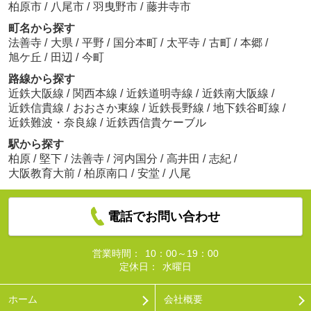
柏原市
/
八尾市
/
羽曳野市
/
藤井寺市
町名から探す
法善寺
/
大県
/
平野
/
国分本町
/
太平寺
/
古町
/
本郷
/
旭ケ丘
/
田辺
/
今町
路線から探す
近鉄大阪線
/
関西本線
/
近鉄道明寺線
/
近鉄南大阪線
/
近鉄信貴線
/
おおさか東線
/
近鉄長野線
/
地下鉄谷町線
/
近鉄難波・奈良線
/
近鉄西信貴ケーブル
駅から探す
柏原
/
堅下
/
法善寺
/
河内国分
/
高井田
/
志紀
/
大阪教育大前
/
柏原南口
/
安堂
/
八尾
電話でお問い合わせ
営業時間：
10：00～19：00
定休日：
水曜日
ホーム
会社概要