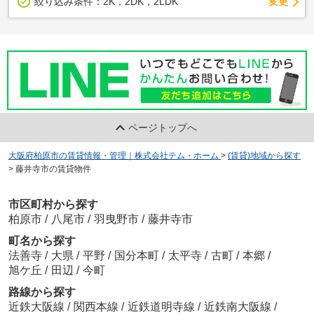
変更
絞り込み条件：
2K，2DK，2LDK
ページトップへ
大阪府柏原市の賃貸情報・管理｜株式会社テム・ホーム
>
(賃貸)地域から探す
>
藤井寺市の賃貸物件
市区町村から探す
柏原市
/
八尾市
/
羽曳野市
/
藤井寺市
町名から探す
法善寺
/
大県
/
平野
/
国分本町
/
太平寺
/
古町
/
本郷
/
旭ケ丘
/
田辺
/
今町
路線から探す
近鉄大阪線
/
関西本線
/
近鉄道明寺線
/
近鉄南大阪線
/