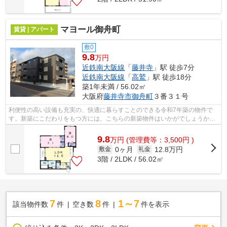
マヨール御舟町
賃貸 | アパート
敷0
9.8
万円
近鉄南大阪線
「
藤井寺
」駅 徒歩7分
近鉄南大阪線
「
高鷲
」駅 徒歩18分
築1年未満 / 56.02㎡
大阪府
藤井寺市
御舟町
３番３１号
利便性の高い設備も充実の、快適に暮らすことのできる令和7年築の物件で
す。新築にこだわりをもつ方には、こちらの新築物件はいかがでしょうか。
家賃10万円以下のアパートをお探しのお...
9.8
万
円
(管理費等：3,500円 )
0ヶ月
12.8万円
敷金
礼金
3階 / 2LDK / 56.02㎡
7
8
1～7
該当物件数
件
空き数
件
件を表示