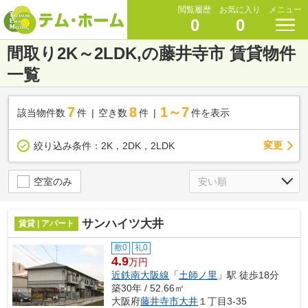
閲覧履歴
お気に入り
メニュー
0
0
間取り2K～2LDK,の藤井寺市 賃貸物件
一覧
7
8
1～7
該当物件数
件
空き数
件
件を表示
変更
絞り込み条件：
2K，2DK，2LDK
空室のみ
サンハイツ大井
賃貸 | アパート
敷0
礼0
4.9
万円
近鉄南大阪線
「
土師ノ里
」駅 徒歩18分
築30年 / 52.66㎡
大阪府
藤井寺市
大井
１丁目3-35