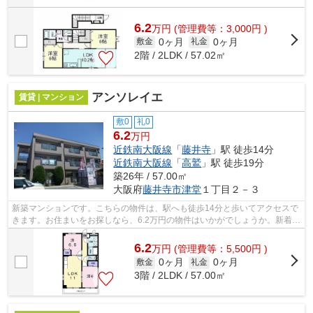
6.2
万
円
(管理費等：3,000円 )
0ヶ月
0ヶ月
敷金
礼金
2階 / 2LDK / 57.02㎡
アンソレイエ
賃貸 | マンション
敷0
礼0
6.2
万円
近鉄南大阪線
「
藤井寺
」駅 徒歩14分
近鉄南大阪線
「
高鷲
」駅 徒歩19分
築26年 / 57.00㎡
大阪府
藤井寺市
津堂
１丁目２－３
新築マンションです。こちらの物件は、駅へも徒歩14分と歩いてアクセスで
きます。お住まいをお探しなら、6.2万円の物件はいかがでしょうか。新着情
報：アンソレイエの空室情報ならコチ...
6.2
万
円
(管理費等：5,500円 )
0ヶ月
0ヶ月
敷金
礼金
3階 / 2LDK / 57.00㎡