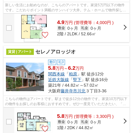
新しい生活にお勧めなのが、こちらのアパートです。家賃5万円以下の物件
です。こだわりポイント満載のサンハイツ大井。テム・ホームで物件探しを
するなら、藤井寺市エリアにある物件は...
4.9
万
円
(管理費等：4,000円 )
0ヶ月
0ヶ月
敷金
礼金
2階 / 2LDK / 52.66㎡
セレノアロッジオ
賃貸 | アパート
敷0
礼0
5.8
6.2
万円～
万円
関西本線
「
柏原
」駅 徒歩12分
近鉄大阪線
「
堅下
」駅 徒歩16分
築21年 / 44.82㎡～57.02㎡
大阪府
藤井寺市
川北
３丁目3-36
こちらの物件はアパートです。駅まで徒歩12分の物件です。家賃10万円以下
の物件をお探しのお客様におすすめです。ぜひ一度見ていただきたい、「セ
レノアロッジオ」です。藤井寺市の関...
5.8
万
円
(管理費等：3,300円 )
0ヶ月
0ヶ月
敷金
礼金
1階 / 2DK / 44.82㎡