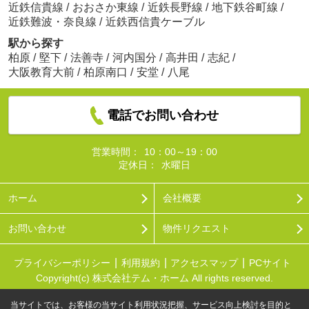
近鉄信貴線
/
おおさか東線
/
近鉄長野線
/
地下鉄谷町線
/
近鉄難波・奈良線
/
近鉄西信貴ケーブル
駅から探す
柏原
/
堅下
/
法善寺
/
河内国分
/
高井田
/
志紀
/
大阪教育大前
/
柏原南口
/
安堂
/
八尾
電話でお問い合わせ
営業時間：
10：00～19：00
定休日：
水曜日
ホーム
会社概要
お問い合わせ
物件リクエスト
プライバシーポリシー
利用規約
アクセスマップ
PCサイト
Copyright(c) 株式会社テム・ホーム All rights reserved.
当サイトでは、お客様の当サイト利用状況把握、サービス向上検討を目的と