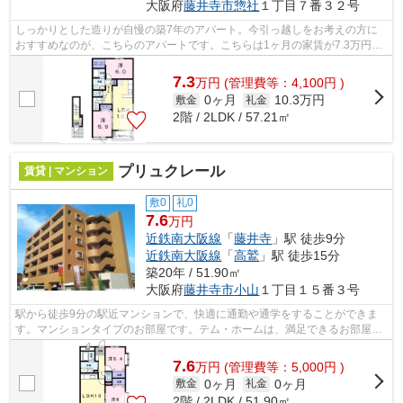
大阪府
藤井寺市
惣社
１丁目７番３２号
しっかりとした造りが自慢の築7年のアパート。今引っ越しをお考えの方に
おすすめなのが、こちらのアパートです。こちらは1ヶ月の家賃が7.3万円の
お部屋です。気になるイチオシ物件情報...
7.3
万
円
(管理費等：4,100円 )
0ヶ月
10.3万円
敷金
礼金
2階 / 2LDK / 57.21㎡
プリュクレール
賃貸 | マンション
敷0
礼0
7.6
万円
近鉄南大阪線
「
藤井寺
」駅 徒歩9分
近鉄南大阪線
「
高鷲
」駅 徒歩15分
築20年 / 51.90㎡
大阪府
藤井寺市
小山
１丁目１５番３号
駅から徒歩9分の駅近マンションで、快適に通勤や通学をすることができま
す。マンションタイプのお部屋です。テム・ホームは、満足できるお部屋を
紹介する自信がございます。藤井寺市で...
7.6
万
円
(管理費等：5,000円 )
0ヶ月
0ヶ月
敷金
礼金
2階 / 2LDK / 51.90㎡