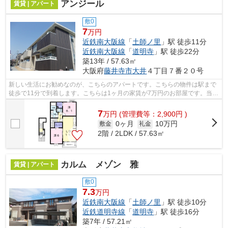
アンジール
賃貸 | アパート
敷0
7
万円
近鉄南大阪線
「
土師ノ里
」駅 徒歩11分
近鉄南大阪線
「
道明寺
」駅 徒歩22分
築13年 / 57.63㎡
大阪府
藤井寺市
大井
４丁目７番２０号
新しい生活にお勧めなのが、こちらのアパートです。こちらの物件は駅まで
徒歩で11分で到着します。こちらは1ヶ月の家賃が7万円のお部屋です。当社
イチオシの物件の「アンジール」。ぜ...
7
万
円
(管理費等：2,900円 )
0ヶ月
10万円
敷金
礼金
2階 / 2LDK / 57.63㎡
カルム メゾン 雅
賃貸 | アパート
敷0
7.3
万円
近鉄南大阪線
「
土師ノ里
」駅 徒歩10分
近鉄道明寺線
「
道明寺
」駅 徒歩16分
築7年 / 57.21㎡