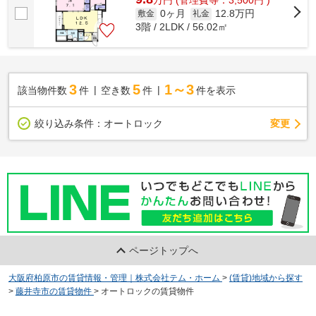
万
円
(管理費等：3,500円 )
0ヶ月
12.8万円
敷金
礼金
3階 / 2LDK / 56.02㎡
3
5
1～3
該当物件数
件
空き数
件
件を表示
変更
絞り込み条件：
オートロック
ページトップへ
大阪府柏原市の賃貸情報・管理｜株式会社テム・ホーム
>
(賃貸)地域から探す
>
藤井寺市の賃貸物件
>
オートロックの賃貸物件