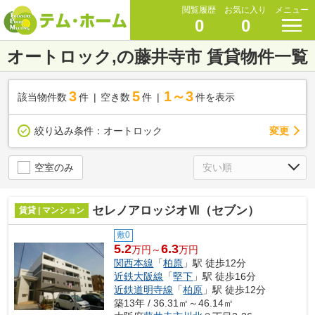
閲覧履歴
お気に入り
メニュー
0
0
オートロック,の藤井寺市 賃貸物件一覧
3
5
1～3
該当物件数
件
空き数
件
件を表示
変更
絞り込み条件：
オートロック
空室のみ
セレノアロッジオⅦ（セブン）
賃貸 | マンション
敷0
5.2
6.3
万円～
万円
関西本線
「
柏原
」駅 徒歩12分
近鉄大阪線
「
堅下
」駅 徒歩16分
近鉄道明寺線
「
柏原
」駅 徒歩12分
築13年 / 36.31㎡～46.14㎡