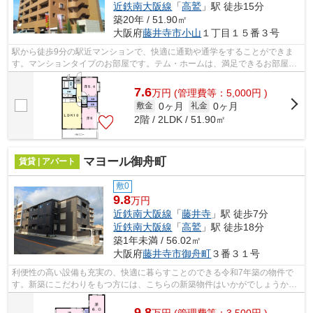
近鉄南大阪線
「
高鷲
」駅 徒歩15分
築20年 / 51.90㎡
大阪府
藤井寺市
小山
１丁目１５番３号
駅から徒歩9分の駅近マンションで、快適に通勤や通学をすることができま
す。マンションタイプのお部屋です。テム・ホームは、満足できるお部屋を
紹介する自信がございます。藤井寺市で...
7.6
万
円
(管理費等：5,000円 )
0ヶ月
0ヶ月
敷金
礼金
2階 / 2LDK / 51.90㎡
マヨール御舟町
賃貸 | アパート
敷0
9.8
万円
近鉄南大阪線
「
藤井寺
」駅 徒歩7分
近鉄南大阪線
「
高鷲
」駅 徒歩18分
築1年未満 / 56.02㎡
大阪府
藤井寺市
御舟町
３番３１号
利便性の高い設備も充実の、快適に暮らすことのできる令和7年築の物件で
す。新築にこだわりをもつ方には、こちらの新築物件はいかがでしょうか。
家賃10万円以下のアパートをお探しのお...
9.8