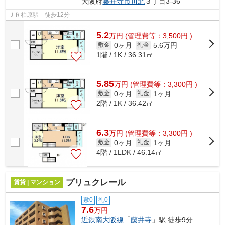
大阪府
藤井寺市
川北
３丁目3-36
ＪＲ柏原駅 徒歩12分
5.2
万
円
(管理費等：3,500円 )
0ヶ月
5.6万円
敷金
礼金
1階 / 1K / 36.31㎡
5.85
万
円
(管理費等：3,300円 )
0ヶ月
1ヶ月
敷金
礼金
2階 / 1K / 36.42㎡
6.3
万
円
(管理費等：3,300円 )
0ヶ月
1ヶ月
敷金
礼金
4階 / 1LDK / 46.14㎡
プリュクレール
賃貸 | マンション
敷0
礼0
7.6
万円
近鉄南大阪線
「
藤井寺
」駅 徒歩9分