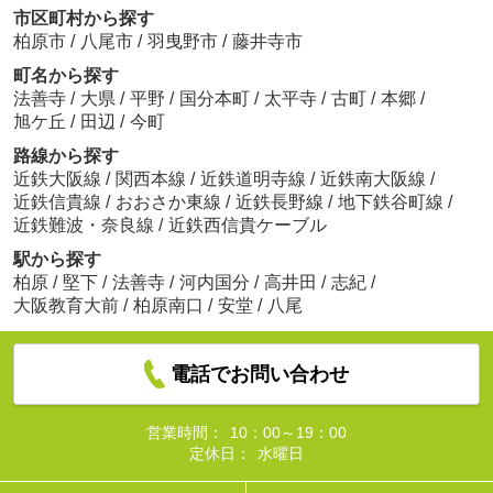
市区町村から探す
柏原市
/
八尾市
/
羽曳野市
/
藤井寺市
町名から探す
法善寺
/
大県
/
平野
/
国分本町
/
太平寺
/
古町
/
本郷
/
旭ケ丘
/
田辺
/
今町
路線から探す
近鉄大阪線
/
関西本線
/
近鉄道明寺線
/
近鉄南大阪線
/
近鉄信貴線
/
おおさか東線
/
近鉄長野線
/
地下鉄谷町線
/
近鉄難波・奈良線
/
近鉄西信貴ケーブル
駅から探す
柏原
/
堅下
/
法善寺
/
河内国分
/
高井田
/
志紀
/
大阪教育大前
/
柏原南口
/
安堂
/
八尾
電話でお問い合わせ
営業時間：
10：00～19：00
定休日：
水曜日