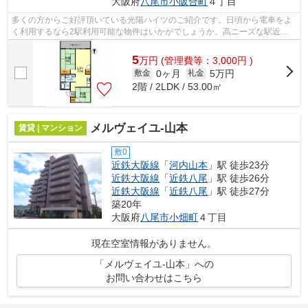
大阪府
八尾市
小阪合町
４丁目
多くの方からご好評頂いている光陽ハイツのご紹介です。日頃から電車をよ
く利用するなら2駅利用可能な物件はいかがでしょうか。高ニーズな駅近の
物件で、徒歩4分で駅に行くことができ...
5
万
円
(管理費等：3,000円 )
0ヶ月
5万円
敷金
礼金
2階 / 2LDK / 53.00㎡
メルヴェイユ-山本
賃貸 | マンション
敷0
近鉄大阪線
「
河内山本
」駅 徒歩23分
近鉄大阪線
「
近鉄八尾
」駅 徒歩26分
近鉄大阪線
「
近鉄八尾
」駅 徒歩27分
築20年
大阪府
八尾市
小畑町
４丁目
現在空室情報がありません。
「メルヴェイユ-山本」への
お問い合わせはこちら