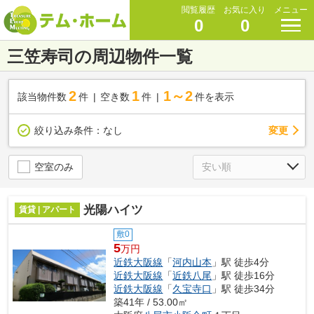
閲覧履歴
お気に入り
メニュー
0
0
三笠寿司の周辺物件一覧
2
1
1～2
該当物件数
件
空き数
件
件を表示
変更
絞り込み条件：
なし
空室のみ
光陽ハイツ
賃貸 | アパート
敷0
5
万円
近鉄大阪線
「
河内山本
」駅 徒歩4分
近鉄大阪線
「
近鉄八尾
」駅 徒歩16分
近鉄大阪線
「
久宝寺口
」駅 徒歩34分
築41年 / 53.00㎡