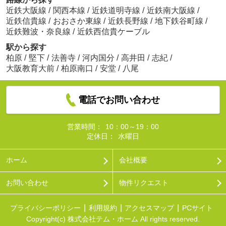
近鉄大阪線
/
関西本線
/
近鉄道明寺線
/
近鉄南大阪線
/
近鉄信貴線
/
おおさか東線
/
近鉄長野線
/
地下鉄谷町線
/
近鉄難波・奈良線
/
近鉄西信貴ケーブル
駅から探す
柏原
/
堅下
/
法善寺
/
河内国分
/
高井田
/
志紀
/
大阪教育大前
/
柏原南口
/
安堂
/
八尾
電話でお問い合わせ
営業時間：
10：00～19：00
定休日：
水曜日
ホーム
会社概要
お問い合わせ
物件リクエスト
プライバシーポリシー
利用規約
アクセスマップ
PCサイト
Copyright(c) 株式会社テム・ホーム All rights reserved.