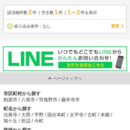
2
1
1～2
該当物件数
件
空き数
件
件を表示
変更
絞り込み条件：
なし
ページトップへ
市区町村から探す
柏原市
/
八尾市
/
羽曳野市
/
藤井寺市
町名から探す
法善寺
/
大県
/
平野
/
国分本町
/
太平寺
/
古町
/
本郷
/
旭ケ丘
/
田辺
/
今町
路線から探す