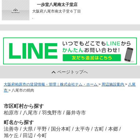
一歩堂八尾南太子堂店
大阪府八尾市南太子堂６丁目
-
ページトップへ
大阪府柏原市の賃貸情報・管理｜株式会社テム・ホーム
>
周辺施設案内
>
八尾
市
>
八尾市の焼肉
市区町村から探す
柏原市
/
八尾市
/
羽曳野市
/
藤井寺市
町名から探す
法善寺
/
大県
/
平野
/
国分本町
/
太平寺
/
古町
/
本郷
/
旭ケ丘
/
田辺
/
今町