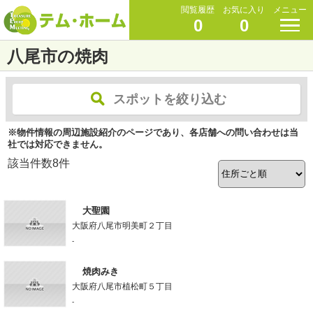
閲覧履歴
お気に入り
メニュー
0
0
八尾市の焼肉
スポットを絞り込む
※物件情報の周辺施設紹介のページであり、各店舗への問い合わせは当
社では対応できません。
該当件数
8
件
大聖園
大阪府八尾市明美町２丁目
-
焼肉みき
大阪府八尾市植松町５丁目
-