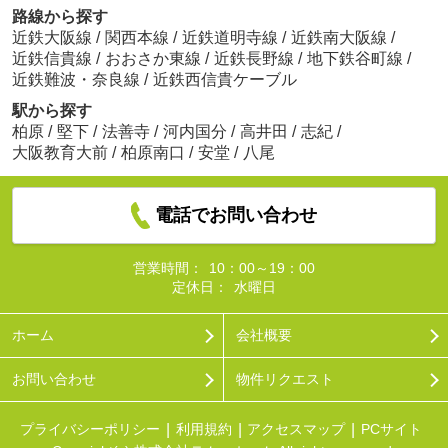
路線から探す
近鉄大阪線
/
関西本線
/
近鉄道明寺線
/
近鉄南大阪線
/
近鉄信貴線
/
おおさか東線
/
近鉄長野線
/
地下鉄谷町線
/
近鉄難波・奈良線
/
近鉄西信貴ケーブル
駅から探す
柏原
/
堅下
/
法善寺
/
河内国分
/
高井田
/
志紀
/
大阪教育大前
/
柏原南口
/
安堂
/
八尾
電話でお問い合わせ
営業時間：
10：00～19：00
定休日：
水曜日
ホーム
会社概要
お問い合わせ
物件リクエスト
プライバシーポリシー
利用規約
アクセスマップ
PCサイト