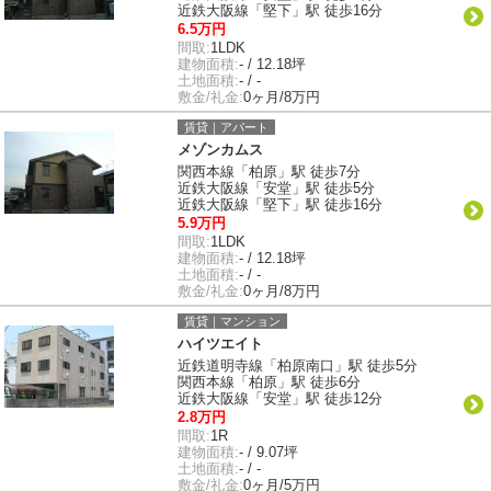
近鉄大阪線「堅下」駅 徒歩16分
6.5万円
間取:
1LDK
建物面積:
- / 12.18坪
土地面積:
- / -
敷金/礼金:
0ヶ月/8万円
賃貸｜アパート
メゾンカムス
関西本線「柏原」駅 徒歩7分
近鉄大阪線「安堂」駅 徒歩5分
近鉄大阪線「堅下」駅 徒歩16分
5.9万円
間取:
1LDK
建物面積:
- / 12.18坪
土地面積:
- / -
敷金/礼金:
0ヶ月/8万円
賃貸｜マンション
ハイツエイト
近鉄道明寺線「柏原南口」駅 徒歩5分
関西本線「柏原」駅 徒歩6分
近鉄大阪線「安堂」駅 徒歩12分
2.8万円
間取:
1R
建物面積:
- / 9.07坪
土地面積:
- / -
敷金/礼金:
0ヶ月/5万円