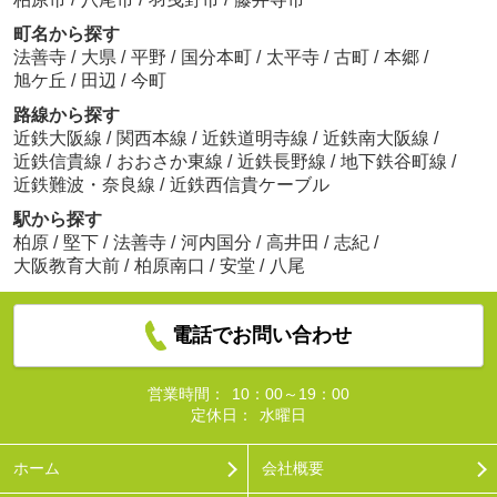
町名から探す
法善寺
/
大県
/
平野
/
国分本町
/
太平寺
/
古町
/
本郷
/
旭ケ丘
/
田辺
/
今町
路線から探す
近鉄大阪線
/
関西本線
/
近鉄道明寺線
/
近鉄南大阪線
/
近鉄信貴線
/
おおさか東線
/
近鉄長野線
/
地下鉄谷町線
/
近鉄難波・奈良線
/
近鉄西信貴ケーブル
駅から探す
柏原
/
堅下
/
法善寺
/
河内国分
/
高井田
/
志紀
/
大阪教育大前
/
柏原南口
/
安堂
/
八尾
電話でお問い合わせ
営業時間：
10：00～19：00
定休日：
水曜日
ホーム
会社概要