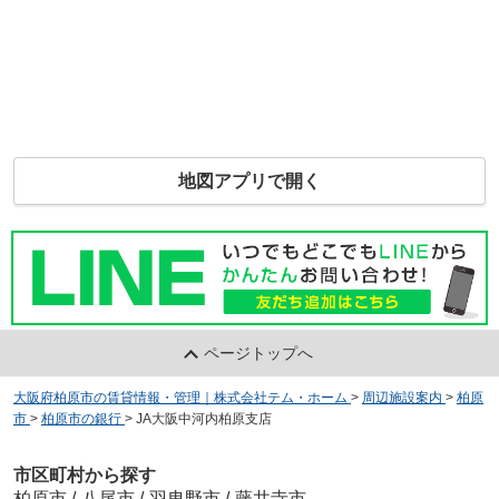
地図アプリで開く
ページトップへ
大阪府柏原市の賃貸情報・管理｜株式会社テム・ホーム
>
周辺施設案内
>
柏原
市
>
柏原市の銀行
>
JA大阪中河内柏原支店
市区町村から探す
柏原市
/
八尾市
/
羽曳野市
/
藤井寺市