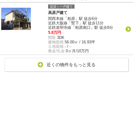
賃貸｜一戸建て
高原戸建て
関西本線「柏原」駅 徒歩6分
近鉄大阪線「堅下」駅 徒歩11分
近鉄道明寺線「柏原南口」駅 徒歩8分
5.8万円
間取:
3DK
建物面積:
56.00㎡ / 16.93坪
土地面積:
- / -
敷金/礼金:
0ヶ月/10万円
近くの物件をもっと見る