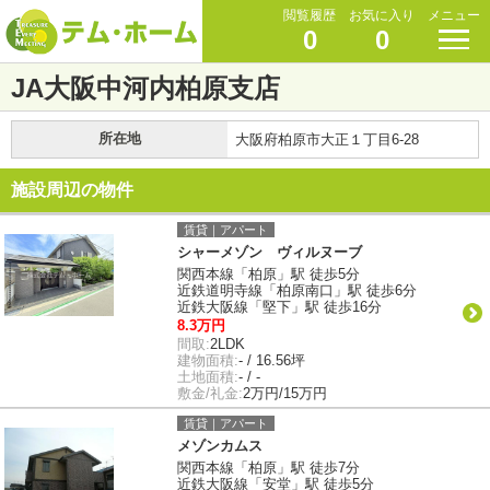
閲覧履歴
お気に入り
メニュー
0
0
JA大阪中河内柏原支店
所在地
大阪府柏原市大正１丁目6-28
施設周辺の物件
賃貸｜アパート
シャーメゾン ヴィルヌーブ
関西本線「柏原」駅 徒歩5分
近鉄道明寺線「柏原南口」駅 徒歩6分
近鉄大阪線「堅下」駅 徒歩16分
8.3万円
間取:
2LDK
建物面積:
- / 16.56坪
土地面積:
- / -
敷金/礼金:
2万円/15万円
賃貸｜アパート
メゾンカムス
関西本線「柏原」駅 徒歩7分
近鉄大阪線「安堂」駅 徒歩5分