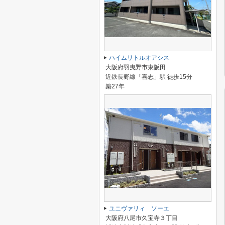
ハイムリトルオアシス
大阪府羽曳野市東阪田
近鉄長野線「喜志」駅 徒歩15分
築27年
ユニヴァリィ ソーエ
大阪府八尾市久宝寺３丁目