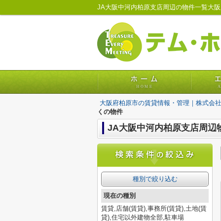
JA大阪中河内柏原支店周辺の物件一覧大
大阪府柏原市の賃貸情報・管理｜株式会
くの物件
JA大阪中河内柏原支店周辺
種別で絞り込む
現在の種別
賃貸,店舗(賃貸),事務所(賃貸),土地(賃
貸),住宅以外建物全部,駐車場