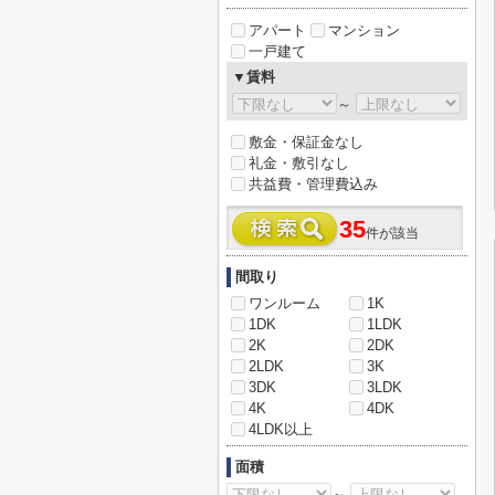
アパート
マンション
一戸建て
▼賃料
～
敷金・保証金なし
礼金・敷引なし
共益費・管理費込み
35
件が該当
間取り
ワンルーム
1K
1DK
1LDK
2K
2DK
2LDK
3K
3DK
3LDK
4K
4DK
4LDK以上
面積
～