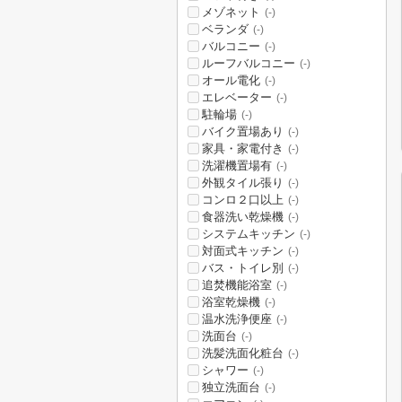
メゾネット
(-)
ベランダ
(-)
バルコニー
(-)
ルーフバルコニー
(-)
オール電化
(-)
エレベーター
(-)
駐輪場
(-)
バイク置場あり
(-)
家具・家電付き
(-)
洗濯機置場有
(-)
外観タイル張り
(-)
コンロ２口以上
(-)
食器洗い乾燥機
(-)
システムキッチン
(-)
対面式キッチン
(-)
バス・トイレ別
(-)
追焚機能浴室
(-)
浴室乾燥機
(-)
温水洗浄便座
(-)
洗面台
(-)
洗髪洗面化粧台
(-)
シャワー
(-)
独立洗面台
(-)