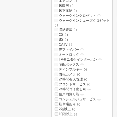
エアコン
(-)
床暖房
(-)
床下収納
(-)
ウォークインクロゼット
(-)
ウォークインシューズクロゼット
(-)
収納豊富
(-)
CS
(-)
BS
(-)
CATV
(-)
光ファイバー
(-)
オートロック
(-)
TVモニタ付インターホン
(-)
宅配ボックス
(-)
ディンプルキー
(-)
防犯カメラ
(-)
24時間有人管理
(-)
フロントサービス
(-)
24時間ゴミ出し可
(-)
住戸内覧可能
(-)
コンシェルジュサービス
(-)
駐車場あり
(-)
2階以上
(-)
10階以上
(-)