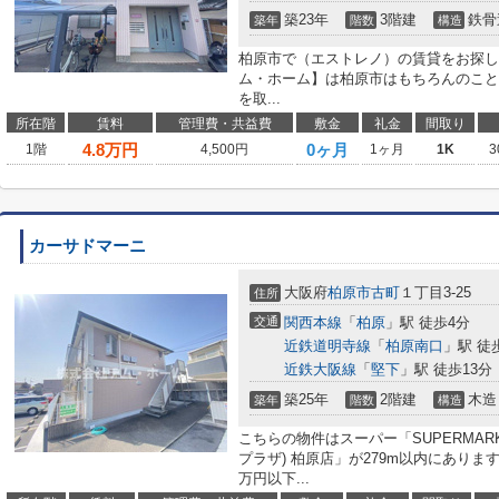
築23年
3階建
鉄骨
築年
階数
構造
柏原市で（エストレノ）の賃貸をお探し
ム・ホーム】は柏原市はもちろんのこと
を取...
所在階
賃料
管理費・共益費
敷金
礼金
間取り
4.8
万円
0ヶ月
1階
4,500円
1ヶ月
1K
3
カーサドマーニ
大阪府
柏原市
古町
１丁目3-25
住所
交通
関西本線
「
柏原
」駅 徒歩4分
近鉄道明寺線
「
柏原南口
」駅 徒
近鉄大阪線
「
堅下
」駅 徒歩13分
築25年
2階建
木造
築年
階数
構造
こちらの物件はスーパー「SUPERMARKE
プラザ) 柏原店」が279m以内にあり
万円以下...