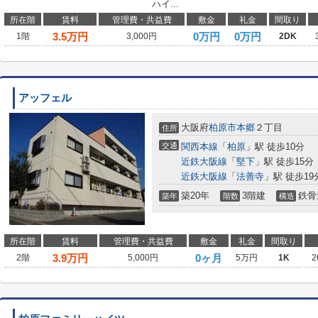
ハイ...
所在階
賃料
管理費・共益費
敷金
礼金
間取り
3.5
万円
0万円
0万円
1階
3,000円
2DK
アッフェル
大阪府
柏原市
本郷
２丁目
住所
交通
関西本線
「
柏原
」駅 徒歩10分
近鉄大阪線
「
堅下
」駅 徒歩15分
近鉄大阪線
「
法善寺
」駅 徒歩19
築20年
3階建
鉄骨
築年
階数
構造
所在階
賃料
管理費・共益費
敷金
礼金
間取り
3.9
万円
0ヶ月
2階
5,000円
5万円
1K
2