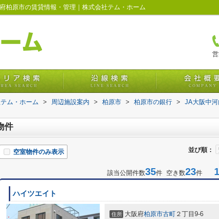
阪府柏原市の賃貸情報・管理｜株式会社テム・ホーム
営
社テム・ホーム
>
周辺施設案内
>
柏原市
>
柏原市の銀行
>
JA大阪中
物件
並び順：
空室物件のみ表示
35
23
1-
該当公開件数
件 空き数
件
ハイツエイト
大阪府
柏原市
古町
２丁目9-6
住所