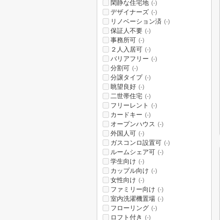
閑静な住宅地
(-)
デザイナーズ
(-)
リノベーション済
(-)
保証人不要
(-)
事務所可
(-)
２人入居可
(-)
バリアフリー
(-)
分割可
(-)
分譲タイプ
(-)
眺望良好
(-)
二世帯住宅
(-)
フリーレント
(-)
カードキー
(-)
オープンハウス
(-)
外国人可
(-)
ガスコンロ設置可
(-)
ルームシェア可
(-)
学生向け
(-)
カップル向け
(-)
女性向け
(-)
ファミリー向け
(-)
室内洗濯機置場
(-)
フローリング
(-)
ロフト付き
(-)