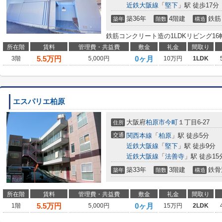
近鉄大阪線
「
堅下
」駅 徒歩17分
築36年
4階建
鉄筋
築年
階数
構造
鉄筋コンクリート造の1LDKリビング1
所在階
賃料
管理費・共益費
敷金
礼金
間取り
5.5
万円
0ヶ月
3階
5,000円
10万円
1LDK
エスパリエ柏原
大阪府
柏原市
今町
１丁目6-27
住所
交通
関西本線
「
柏原
」駅 徒歩5分
近鉄大阪線
「
堅下
」駅 徒歩9分
近鉄大阪線
「
法善寺
」駅 徒歩15
築33年
3階建
鉄骨
築年
階数
構造
所在階
賃料
管理費・共益費
敷金
礼金
間取り
5.5
万円
0ヶ月
1階
5,000円
15万円
2LDK