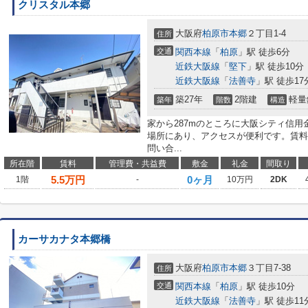
クリスタル本郷
大阪府
柏原市
本郷
２丁目1-4
住所
交通
関西本線
「
柏原
」駅 徒歩6分
近鉄大阪線
「
堅下
」駅 徒歩10分
近鉄大阪線
「
法善寺
」駅 徒歩17
築27年
2階建
軽量
築年
階数
構造
家から287mのところに大阪シティ信用
場所にあり、アクセスが便利です。賃料
問い合...
所在階
賃料
管理費・共益費
敷金
礼金
間取り
5.5
万円
0ヶ月
1階
-
10万円
2DK
カーサカナタ本郷橋
大阪府
柏原市
本郷
３丁目7-38
住所
交通
関西本線
「
柏原
」駅 徒歩10分
近鉄大阪線
「
法善寺
」駅 徒歩11