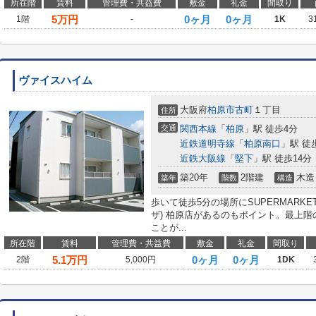
所在階
賃料
管理費・共益費
敷金
礼金
間取り
5
万円
0ヶ月
0ヶ月
1階
-
1K
3
ヴァイスハイム
大阪府
柏原市
古町
１丁目
住所
交通
関西本線
「
柏原
」駅 徒歩4分
近鉄道明寺線
「
柏原南口
」駅 徒
近鉄大阪線
「
堅下
」駅 徒歩14分
築20年
2階建
木造
築年
階数
構造
歩いて徒歩5分の場所にSUPERMARKET
ザ) 柏原店があるのもポイント。最上階
ことが...
所在階
賃料
管理費・共益費
敷金
礼金
間取り
5.1
万円
0ヶ月
0ヶ月
2階
5,000円
1DK