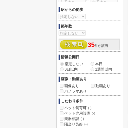
駅からの徒歩
築年数
35
件が該当
情報公開日
指定しない
本日
3日以内
1週間以内
画像・動画あり
画像あり
動画あり
パノラマあり
こだわり条件
ペット飼育可
(-)
ペット専用設備
(-)
楽器相談
(-)
陽当り良好
(-)