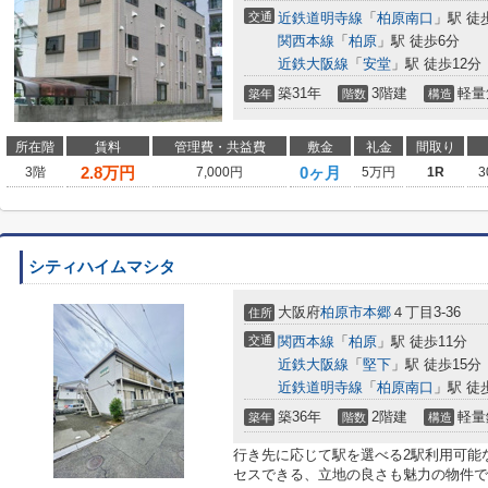
交通
近鉄道明寺線
「
柏原南口
」駅 徒
関西本線
「
柏原
」駅 徒歩6分
近鉄大阪線
「
安堂
」駅 徒歩12分
築31年
3階建
軽量
築年
階数
構造
所在階
賃料
管理費・共益費
敷金
礼金
間取り
2.8
万円
0ヶ月
3階
7,000円
5万円
1R
3
シティハイムマシタ
大阪府
柏原市
本郷
４丁目3-36
住所
交通
関西本線
「
柏原
」駅 徒歩11分
近鉄大阪線
「
堅下
」駅 徒歩15分
近鉄道明寺線
「
柏原南口
」駅 徒
築36年
2階建
軽量
築年
階数
構造
行き先に応じて駅を選べる2駅利用可能
セスできる、立地の良さも魅力の物件で