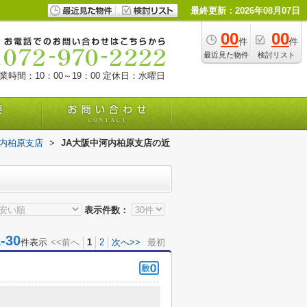
最終更新：2026年08月07日
00
00
件
件
最近見た物件
検討リスト
業時間：10：00～19：00
定休日：水曜日
河内柏原支店
>
JA大阪中河内柏原支店の近
表示件数：
30
件表示
<<前へ
1
2
次へ>>
最初