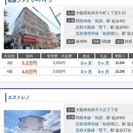
柏原ファミリーハイツ
大阪府
柏原市
今町
１丁目2-13
住所
交通
関西本線
「
柏原
」駅 徒歩4分
近鉄大阪線
「
堅下
」駅 徒歩9分
近鉄道明寺線
「
柏原南口
」駅 徒
築48年
5階建
鉄筋
築年
階数
構造
所在階
賃料
管理費・共益費
敷金
礼金
間取り
5.2
万円
0ヶ月
0ヶ月
3階
3,000円
2LDK
4.8
万円
0ヶ月
0ヶ月
4階
3,000円
2LDK
エストレノ
大阪府
柏原市
大正
２丁目
住所
交通
関西本線
「
柏原
」駅 徒歩9分
近鉄道明寺線
「
柏原南口
」駅 徒
近鉄大阪線
「
堅下
」駅 徒歩17分