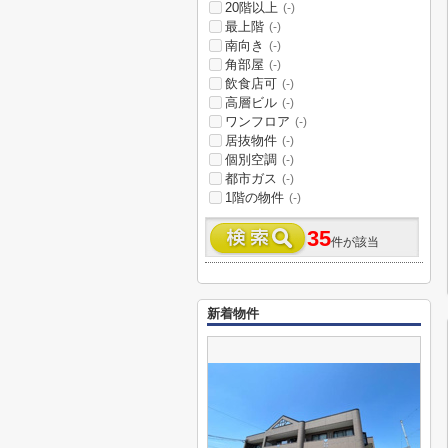
20階以上
(-)
最上階
(-)
南向き
(-)
角部屋
(-)
飲食店可
(-)
高層ビル
(-)
ワンフロア
(-)
居抜物件
(-)
個別空調
(-)
都市ガス
(-)
1階の物件
(-)
35
件が該当
新着物件