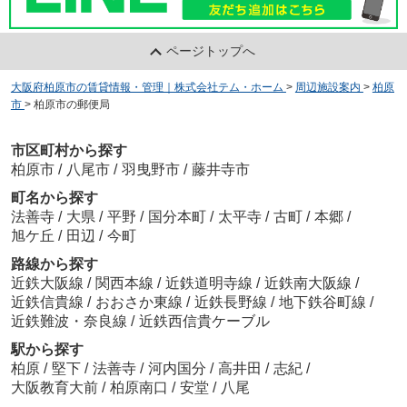
ページトップへ
大阪府柏原市の賃貸情報・管理｜株式会社テム・ホーム
>
周辺施設案内
>
柏原
市
>
柏原市の郵便局
市区町村から探す
柏原市
/
八尾市
/
羽曳野市
/
藤井寺市
町名から探す
法善寺
/
大県
/
平野
/
国分本町
/
太平寺
/
古町
/
本郷
/
旭ケ丘
/
田辺
/
今町
路線から探す
近鉄大阪線
/
関西本線
/
近鉄道明寺線
/
近鉄南大阪線
/
近鉄信貴線
/
おおさか東線
/
近鉄長野線
/
地下鉄谷町線
/
近鉄難波・奈良線
/
近鉄西信貴ケーブル
駅から探す
柏原
/
堅下
/
法善寺
/
河内国分
/
高井田
/
志紀
/
大阪教育大前
/
柏原南口
/
安堂
/
八尾