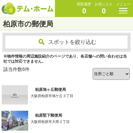
閲覧履歴
お気に入り
メニュー
0
0
柏原市の郵便局
スポットを絞り込む
※物件情報の周辺施設紹介のページであり、各店舗への問い合わせは当
社では対応できません。
該当件数
6
件
柏原旭ヶ丘郵便局
大阪府柏原市旭ケ丘３丁目
-
柏原堅下郵便局
大阪府柏原市大県２丁目
-