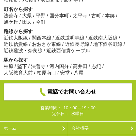
町名から探す
法善寺
/
大県
/
平野
/
国分本町
/
太平寺
/
古町
/
本郷
/
旭ケ丘
/
田辺
/
今町
路線から探す
近鉄大阪線
/
関西本線
/
近鉄道明寺線
/
近鉄南大阪線
/
近鉄信貴線
/
おおさか東線
/
近鉄長野線
/
地下鉄谷町線
/
近鉄難波・奈良線
/
近鉄西信貴ケーブル
駅から探す
柏原
/
堅下
/
法善寺
/
河内国分
/
高井田
/
志紀
/
大阪教育大前
/
柏原南口
/
安堂
/
八尾
電話でお問い合わせ
営業時間：
10：00～19：00
定休日：
水曜日
ホーム
会社概要