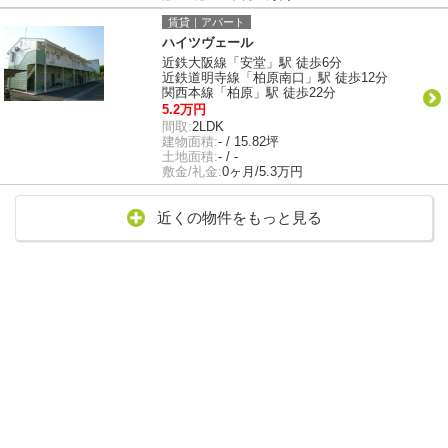
賃貸｜アパート
ハイツヴェール
近鉄大阪線「安堂」駅 徒歩6分
近鉄道明寺線「柏原南口」駅 徒歩12分
関西本線「柏原」駅 徒歩22分
5.2万円
間取:
2LDK
建物面積:
- / 15.82坪
土地面積:
- / -
敷金/礼金:
0ヶ月/5.3万円
近くの物件をもっと見る