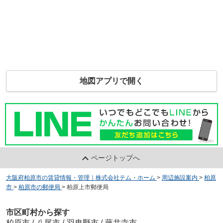
地図アプリで開く
ページトップへ
大阪府柏原市の賃貸情報・管理｜株式会社テム・ホーム
>
周辺施設案内
>
柏原
市
>
柏原市の郵便局
>
柏原上市郵便局
市区町村から探す
柏原市
/
八尾市
/
羽曳野市
/
藤井寺市