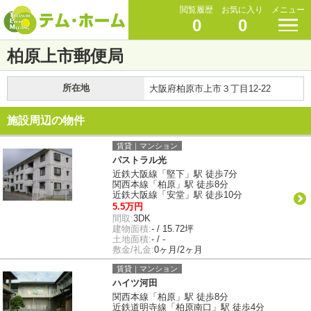
閲覧履歴
お気に入り
メニュー
0
0
柏原上市郵便局
所在地
大阪府柏原市上市３丁目12-22
施設周辺の物件
賃貸｜マンション
パストラル光
近鉄大阪線「堅下」駅 徒歩7分
関西本線「柏原」駅 徒歩8分
近鉄大阪線「安堂」駅 徒歩10分
5.5万円
間取:
3DK
建物面積:
- / 15.72坪
土地面積:
- / -
敷金/礼金:
0ヶ月/2ヶ月
賃貸｜マンション
ハイツ河田
関西本線「柏原」駅 徒歩8分
近鉄道明寺線「柏原南口」駅 徒歩4分