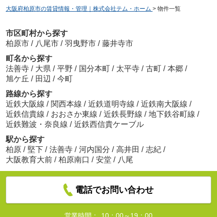
大阪府柏原市の賃貸情報・管理｜株式会社テム・ホーム
>
物件一覧
市区町村から探す
柏原市
/
八尾市
/
羽曳野市
/
藤井寺市
町名から探す
法善寺
/
大県
/
平野
/
国分本町
/
太平寺
/
古町
/
本郷
/
旭ケ丘
/
田辺
/
今町
路線から探す
近鉄大阪線
/
関西本線
/
近鉄道明寺線
/
近鉄南大阪線
/
近鉄信貴線
/
おおさか東線
/
近鉄長野線
/
地下鉄谷町線
/
近鉄難波・奈良線
/
近鉄西信貴ケーブル
駅から探す
柏原
/
堅下
/
法善寺
/
河内国分
/
高井田
/
志紀
/
大阪教育大前
/
柏原南口
/
安堂
/
八尾
電話でお問い合わせ
営業時間：
10：00～19：00