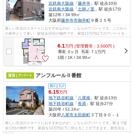
近鉄南大阪線
「
藤井寺
」駅 徒歩10分
近鉄南大阪線
「
土師ノ里
」駅 徒歩17分
築12年 / 34.99㎡
大阪府
藤井寺市
御舟町
９番２５号
新しい生活のスタートにおすすめなのが、こちらのアパートです。こだわり
の条件として多い、駅徒歩10分の物件です。家賃10万円以下のアパートをお
探しのお客様におすすめの物件です。...
6.1
万
円
(管理費等：3,500円 )
0ヶ月
7.1万円
敷金
礼金
1階 / 1K / 34.99㎡
アンフルールⅡ番館
賃貸 | アパート
敷0
礼0
6.15
万円
地下鉄谷町線
「
八尾南
」駅 徒歩13分
地下鉄谷町線
「
長原
」駅 徒歩27分
築20年 / 51.24㎡
大阪府
八尾市
太田新町
３丁目９０－１
新しい生活のスタートにおすすめなのが、こちらのアパートです。駅まで徒
歩13分の物件です。家賃を10万円以下に抑えることができます。新生活を失
敗せず、スタートさせたいならこちら...