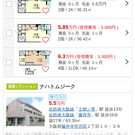
0ヶ月
5.6万円
敷金
礼金
1階 / 1K / 36.31㎡
5.85
万
円
(管理費等：3,300円 )
0ヶ月
1ヶ月
敷金
礼金
2階 / 1K / 36.42㎡
6.3
万
円
(管理費等：3,300円 )
0ヶ月
1ヶ月
敷金
礼金
4階 / 1LDK / 46.14㎡
ナハトムジーク
賃貸 | マンション
敷0
礼0
5.5
万円
近鉄南大阪線
「
土師ノ里
」駅 徒歩13分
近鉄南大阪線
「
藤井寺
」駅 徒歩16分
築27年 / 63.39㎡
大阪府
藤井寺市
沢田
２丁目１０－３９
外装もおしゃれで快適な生活をおくることができるマンションです。歩いて