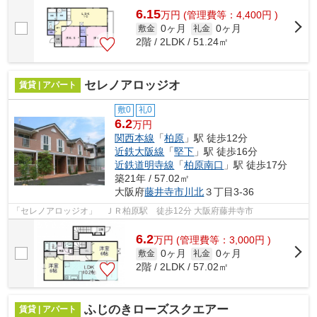
6.15
万
円
(管理費等：4,400円 )
0ヶ月
0ヶ月
敷金
礼金
2階 / 2LDK / 51.24㎡
セレノアロッジオ
賃貸 | アパート
敷0
礼0
6.2
万円
関西本線
「
柏原
」駅 徒歩12分
近鉄大阪線
「
堅下
」駅 徒歩16分
近鉄道明寺線
「
柏原南口
」駅 徒歩17分
築21年 / 57.02㎡
大阪府
藤井寺市
川北
３丁目3-36
「セレノアロッジオ」 ＪＲ柏原駅 徒歩12分 大阪府藤井寺市
6.2
万
円
(管理費等：3,000円 )
0ヶ月
0ヶ月
敷金
礼金
2階 / 2LDK / 57.02㎡
ふじのきローズスクエアー
賃貸 | アパート