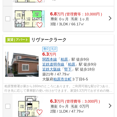
6.8
万
円
(管理費等：10,000円 )
0ヶ月
1ヶ月
敷金
礼金
3階 / 3LDK / 66.17㎡
リヴァークラーク
賃貸 | アパート
敷0
礼0
6.3
万円
関西本線
「
柏原
」駅 徒歩9分
近鉄道明寺線
「
柏原
」駅 徒歩9分
近鉄大阪線
「
堅下
」駅 徒歩18分
築21年 / 47.79㎡
大阪府
柏原市
古町
３丁目6-5
柏原警察署が家から160mのところにあります。ご利用可能な駅が2つあり、
行き先に応じて乗車駅の使い分けができます。家賃6.3万円でおすすめの物件
です。こだわりポイント満載のリヴァ...
6.3
万
円
(管理費等：3,000円 )
0ヶ月
0万円
敷金
礼金
2階 / 1LDK / 47.79㎡