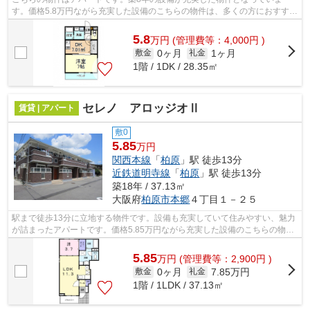
す。価格5.8万円ながら充実した設備のこちらの物件は、多くの方におすすめ
です。気になるイチオシ物件情報：「ア...
5.8
万
円
(管理費等：4,000円 )
0ヶ月
1ヶ月
敷金
礼金
1階 / 1DK / 28.35㎡
セレノ アロッジオⅡ
賃貸 | アパート
敷0
5.85
万円
関西本線
「
柏原
」駅 徒歩13分
近鉄道明寺線
「
柏原
」駅 徒歩13分
築18年 / 37.13㎡
大阪府
柏原市
本郷
４丁目１－２５
駅まで徒歩13分に立地する物件です。設備も充実していて住みやすい、魅力
が詰まったアパートです。価格5.85万円ながら充実した設備のこちらの物件
は、多くの方におすすめです。セレノ...
5.85
万
円
(管理費等：2,900円 )
0ヶ月
7.85万円
敷金
礼金
1階 / 1LDK / 37.13㎡