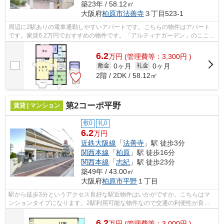
築23年 / 58.12㎡
大阪府
柏原市
法善寺
３丁目523-1
周辺に2駅ありの電車通勤しやすいアパートです。こちらの物件はアパート
です。家賃6.2万円でおすすめの物件です。「アルティナガーデン」のここが
イチオシ。物件探しをしている方、近...
6.2
万
円
(管理費等：3,300円 )
0ヶ月
0ヶ月
敷金
礼金
2階 / 2DK / 58.12㎡
第2コーポ平野
賃貸 | マンション
敷0
礼0
6.2
万円
近鉄大阪線
「
法善寺
」駅 徒歩3分
関西本線
「
柏原
」駅 徒歩16分
関西本線
「
志紀
」駅 徒歩23分
築49年 / 43.00㎡
大阪府
柏原市
平野
１丁目
駅から徒歩3分というアクセス良好な駅近物件はいかがですか。こちらはマ
ンションタイプになります。2駅利用可能な物件なので交通の利便性が良い
のが魅力です。当社スタッフが地域の賃...
6.2
万
円
(管理費等：3,000円 )