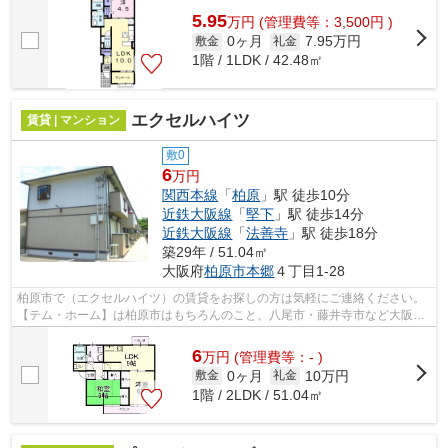
5.95
万
円
(管理費等：3,500円 )
0ヶ月
7.95万円
敷金
礼金
1階 / 1LDK / 42.48㎡
エクセルハイツ
賃貸 | マンション
敷0
6
万円
関西本線
「
柏原
」駅 徒歩10分
近鉄大阪線
「
堅下
」駅 徒歩14分
近鉄大阪線
「
法善寺
」駅 徒歩18分
築29年 / 51.04㎡
大阪府
柏原市
本郷
４丁目1-28
柏原市で（エクセルハイツ）の賃貸をお探しの方は気軽にご連絡ください。
【テム・ホーム】は柏原市はもちろんのこと、八尾市・藤井寺市など大阪全
域の物件を取り扱っております!! ...
6
万
円
(管理費等：- )
0ヶ月
10万円
敷金
礼金
1階 / 2LDK / 51.04㎡