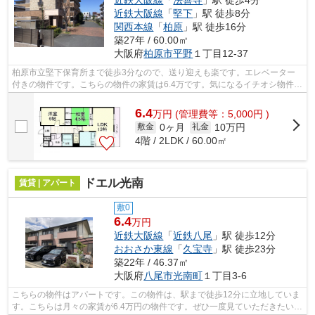
近鉄大阪線
「
法善寺
」駅 徒歩4分
近鉄大阪線
「
堅下
」駅 徒歩8分
関西本線
「
柏原
」駅 徒歩16分
築27年 / 60.00㎡
大阪府
柏原市
平野
１丁目12-37
柏原市立堅下保育所まで徒歩3分なので、送り迎えも楽です。エレベーター
付きの物件です。こちらの物件の家賃は6.4万です。気になるイチオシ物件情
報：「イングランドアヴェニュ-1番館...
6.4
万
円
(管理費等：5,000円 )
0ヶ月
10万円
敷金
礼金
4階 / 2LDK / 60.00㎡
ドエル光南
賃貸 | アパート
敷0
6.4
万円
近鉄大阪線
「
近鉄八尾
」駅 徒歩12分
おおさか東線
「
久宝寺
」駅 徒歩23分
築22年 / 46.37㎡
大阪府
八尾市
光南町
１丁目3-6
こちらの物件はアパートです。この物件は、駅まで徒歩12分に立地していま
す。こちらは月々の家賃が6.4万円の物件です。ぜひ一度見ていただきたい、