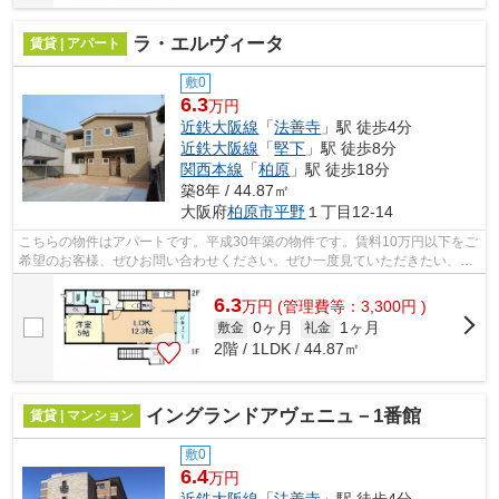
ラ・エルヴィータ
賃貸 | アパート
敷0
6.3
万円
近鉄大阪線
「
法善寺
」駅 徒歩4分
近鉄大阪線
「
堅下
」駅 徒歩8分
関西本線
「
柏原
」駅 徒歩18分
築8年 / 44.87㎡
大阪府
柏原市
平野
１丁目12-14
こちらの物件はアパートです。平成30年築の物件です。賃料10万円以下をご
希望のお客様、ぜひお問い合わせください。ぜひ一度見ていただきたい、
「ラ・エルヴィータ」です。テム・ホー...
6.3
万
円
(管理費等：3,300円 )
0ヶ月
1ヶ月
敷金
礼金
2階 / 1LDK / 44.87㎡
イングランドアヴェニュ－1番館
賃貸 | マンション
敷0
6.4
万円