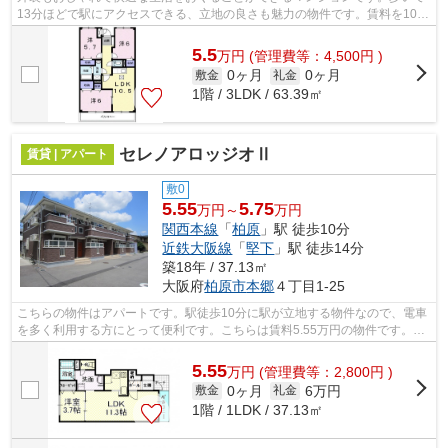
13分ほどで駅にアクセスできる、立地の良さも魅力の物件です。賃料を10万
円以下に抑えたい方におすすめです。...
5.5
万
円
(管理費等：4,500円 )
0ヶ月
0ヶ月
敷金
礼金
1階 / 3LDK / 63.39㎡
セレノアロッジオⅡ
賃貸 | アパート
敷0
5.55
5.75
万円～
万円
関西本線
「
柏原
」駅 徒歩10分
近鉄大阪線
「
堅下
」駅 徒歩14分
築18年 / 37.13㎡
大阪府
柏原市
本郷
４丁目1-25
こちらの物件はアパートです。駅徒歩10分に駅が立地する物件なので、電車
を多く利用する方にとって便利です。こちらは賃料5.55万円の物件です。ぜ
ひ一度見ていただきたい、「セレノア...
5.55
万
円
(管理費等：2,800円 )
0ヶ月
6万円
敷金
礼金
1階 / 1LDK / 37.13㎡