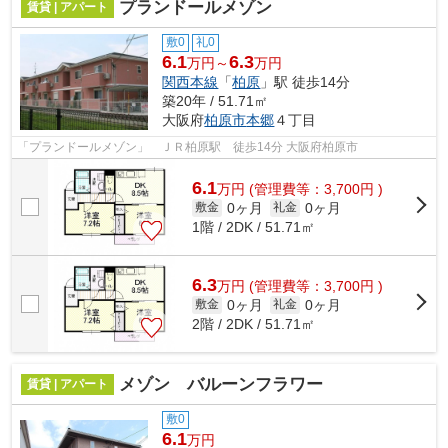
プランドールメゾン
賃貸 | アパート
敷0
礼0
6.1
6.3
万円～
万円
関西本線
「
柏原
」駅 徒歩14分
築20年 / 51.71㎡
大阪府
柏原市
本郷
４丁目
「プランドールメゾン」 ＪＲ柏原駅 徒歩14分 大阪府柏原市
6.1
万
円
(管理費等：3,700円 )
0ヶ月
0ヶ月
敷金
礼金
1階 / 2DK / 51.71㎡
6.3
万
円
(管理費等：3,700円 )
0ヶ月
0ヶ月
敷金
礼金
2階 / 2DK / 51.71㎡
メゾン バルーンフラワー
賃貸 | アパート
敷0
6.1
万円