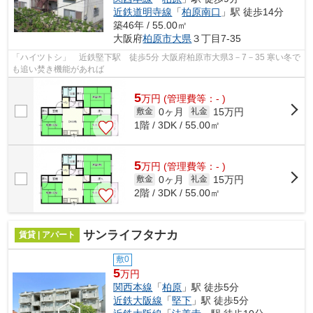
近鉄道明寺線
「
柏原南口
」駅 徒歩14分
築46年 / 55.00㎡
大阪府
柏原市
大県
３丁目7-35
「ハイツトシ」 近鉄堅下駅 徒歩5分 大阪府柏原市大県3－7－35 寒い冬で
も追い焚き機能があれば
5
万
円
(管理費等：- )
0ヶ月
15万円
敷金
礼金
1階 / 3DK / 55.00㎡
5
万
円
(管理費等：- )
0ヶ月
15万円
敷金
礼金
2階 / 3DK / 55.00㎡
サンライフタナカ
賃貸 | アパート
敷0
5
万円
関西本線
「
柏原
」駅 徒歩5分
近鉄大阪線
「
堅下
」駅 徒歩5分