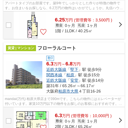
アパートタイプのお部屋です。築9年でしっかりとした作りが特徴の物件で
す。お住まいをお探しなら、6.2万円の物件はいかがでしょうか。丸信ハウス
Ⅱ：志紀駅にも近くて便利。テム・ホー...
6.25
万
円
(管理費等：3,500円 )
0ヶ月
1ヶ月
敷金
礼金
1階 / 1LDK / 40.25㎡
フローラルコート
賃貸 | マンション
敷0
6.3
6.8
万円～
万円
近鉄大阪線
「
堅下
」駅 徒歩9分
関西本線
「
柏原
」駅 徒歩15分
近鉄大阪線
「
安堂
」駅 徒歩14分
築31年 / 65.26㎡～66.17㎡
大阪府
柏原市
大県
４丁目16-26
mandai(万代) 柏原大県店まで390mです。こちらの物件にはエレベーターが
付いています。家賃10万円以下の物件をお探しのお客様におすすめです。
「フローラルコート」のここがイチオシ。...
6.3
万
円
(管理費等：10,000円 )
0ヶ月
1ヶ月
敷金
礼金
2階 / 3LDK / 65.26㎡