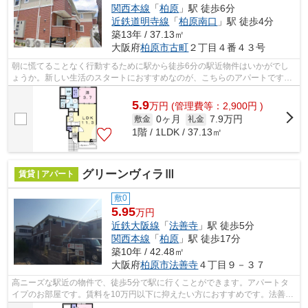
関西本線
「
柏原
」駅 徒歩6分
近鉄道明寺線
「
柏原南口
」駅 徒歩4分
築13年 / 37.13㎡
大阪府
柏原市
古町
２丁目４番４３号
朝に慌てることなく行動するために駅から徒歩6分の駅近物件はいかがでし
ょうか。新しい生活のスタートにおすすめなのが、こちらのアパートです。
賃料10万円以下をご希望のお客様、ぜひ...
5.9
万
円
(管理費等：2,900円 )
0ヶ月
7.9万円
敷金
礼金
1階 / 1LDK / 37.13㎡
グリーンヴィラⅢ
賃貸 | アパート
敷0
5.95
万円
近鉄大阪線
「
法善寺
」駅 徒歩5分
関西本線
「
柏原
」駅 徒歩17分
築10年 / 42.48㎡
大阪府
柏原市
法善寺
４丁目９－３７
高ニーズな駅近の物件で、徒歩5分で駅に行くことができます。アパートタ
イプのお部屋です。賃料を10万円以下に抑えたい方におすすめです。法善寺
駅周辺物件：グリーンヴィラⅢ。テム・...