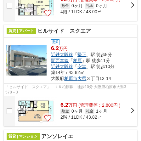
0ヶ月
0ヶ月
敷金
礼金
4階 / 1LDK / 43.00㎡
ヒルサイド スクエア
賃貸 | アパート
敷0
6.2
万円
近鉄大阪線
「
堅下
」駅 徒歩5分
関西本線
「
柏原
」駅 徒歩11分
近鉄大阪線
「
安堂
」駅 徒歩10分
築14年 / 43.82㎡
大阪府
柏原市
大県
３丁目12-14
「ヒルサイド スクエア」 ＪＲ柏原駅 徒歩10分 大阪府柏原市大県3－
578－3
6.2
万
円
(管理費等：2,800円 )
0ヶ月
1ヶ月
敷金
礼金
2階 / 1LDK / 43.82㎡
アンソレイエ
賃貸 | マンション