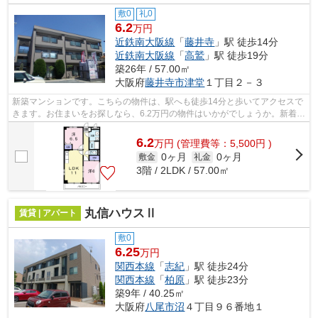
敷0
礼0
6.2
万円
近鉄南大阪線
「
藤井寺
」駅 徒歩14分
近鉄南大阪線
「
高鷲
」駅 徒歩19分
築26年 / 57.00㎡
大阪府
藤井寺市
津堂
１丁目２－３
新築マンションです。こちらの物件は、駅へも徒歩14分と歩いてアクセスで
きます。お住まいをお探しなら、6.2万円の物件はいかがでしょうか。新着情
報：アンソレイエの空室情報ならコチ...
6.2
万
円
(管理費等：5,500円 )
0ヶ月
0ヶ月
敷金
礼金
3階 / 2LDK / 57.00㎡
丸信ハウスⅡ
賃貸 | アパート
敷0
6.25
万円
関西本線
「
志紀
」駅 徒歩24分
関西本線
「
柏原
」駅 徒歩23分
築9年 / 40.25㎡
大阪府
八尾市
沼
４丁目９６番地１