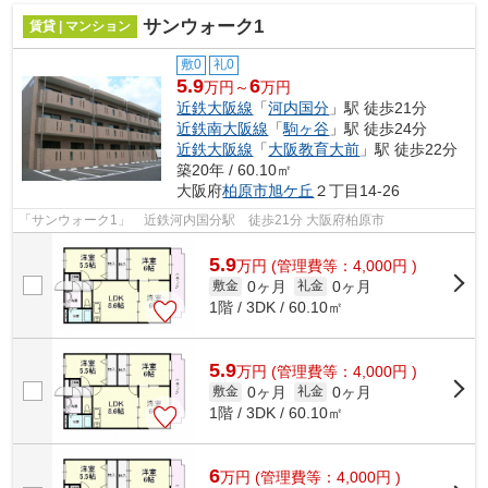
サンウォーク1
賃貸 | マンション
敷0
礼0
5.9
6
万円～
万円
近鉄大阪線
「
河内国分
」駅 徒歩21分
近鉄南大阪線
「
駒ヶ谷
」駅 徒歩24分
近鉄大阪線
「
大阪教育大前
」駅 徒歩22分
築20年 / 60.10㎡
大阪府
柏原市
旭ケ丘
２丁目14-26
「サンウォーク1」 近鉄河内国分駅 徒歩21分 大阪府柏原市
5.9
万
円
(管理費等：4,000円 )
0ヶ月
0ヶ月
敷金
礼金
1階 / 3DK / 60.10㎡
5.9
万
円
(管理費等：4,000円 )
0ヶ月
0ヶ月
敷金
礼金
1階 / 3DK / 60.10㎡
6
万
円
(管理費等：4,000円 )