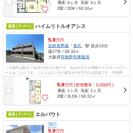
0ヶ月
0ヶ月
敷金
礼金
2階 / 3DK / 60.10㎡
ハイムリトルオアシス
賃貸 | アパート
5.9
万円
近鉄長野線
「
喜志
」駅 徒歩15分
築27年 / 58.32㎡
大阪府
羽曳野市
東阪田
この物件は駅まで徒歩15分の立地です。住みやすさが満載でイチオシのアパ
ートはこちらです。こちらは1ヶ月の家賃が5.9万円のお部屋です。羽曳野市
近辺での新居ならご好評の物件「ハイ...
5.9
万
円
(管理費等：5,000円 )
1ヶ月
1ヶ月
敷金
礼金
2階 / 3LDK / 58.32㎡
エルバウト
賃貸 | アパート
敷0
5.9
万円