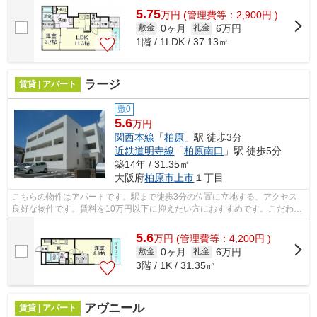
5.75
万
円
(管理費等：2,900円 )
0ヶ月
6万円
敷金
礼金
1階 / 1LDK / 37.13㎡
ラージ
賃貸 | アパート
敷0
5.6
万円
関西本線
「
柏原
」駅 徒歩3分
近鉄道明寺線
「
柏原南口
」駅 徒歩5分
築14年 / 31.35㎡
大阪府
柏原市
上市
１丁目
こちらの物件はアパートです。駅まで徒歩3分の位置に立地する、アクセス
良好な物件です。賃料を10万円以下に抑えたい方におすすめです。こだわり
ポイント満載のラージ。柏原市の関西本...
5.6
万
円
(管理費等：4,200円 )
0ヶ月
6万円
敷金
礼金
3階 / 1K / 31.35㎡
アヴニール
賃貸 | アパート