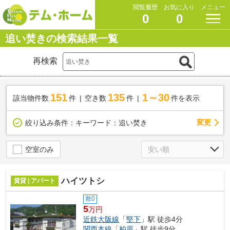
閲覧履歴
お気に入り
メニュー
0
0
追い焚きの検索結果一覧
再検索
151
135
1～30
該当物件数
件
空き数
件
件を表示
変更
絞り込み条件：
キーワード：追い焚き
空室のみ
ハイツトシ
賃貸 | アパート
敷0
5
万円
近鉄大阪線
「
堅下
」駅 徒歩4分
関西本線
「
柏原
」駅 徒歩9分