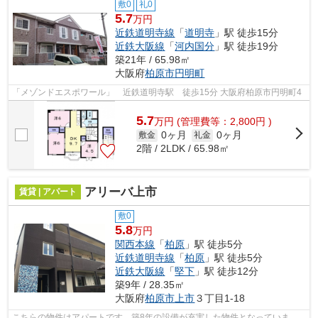
敷0
礼0
5.7
万円
近鉄道明寺線
「
道明寺
」駅 徒歩15分
近鉄大阪線
「
河内国分
」駅 徒歩19分
築21年 / 65.98㎡
大阪府
柏原市
円明町
「メゾンドエスポワール」 近鉄道明寺駅 徒歩15分 大阪府柏原市円明町4
5.7
万
円
(管理費等：2,800円 )
0ヶ月
0ヶ月
敷金
礼金
2階 / 2LDK / 65.98㎡
アリーバ上市
賃貸 | アパート
敷0
5.8
万円
関西本線
「
柏原
」駅 徒歩5分
近鉄道明寺線
「
柏原
」駅 徒歩5分
近鉄大阪線
「
堅下
」駅 徒歩12分
築9年 / 28.35㎡
大阪府
柏原市
上市
３丁目1-18
こちらの物件はアパートです。築8年の設備が充実した物件となっていま