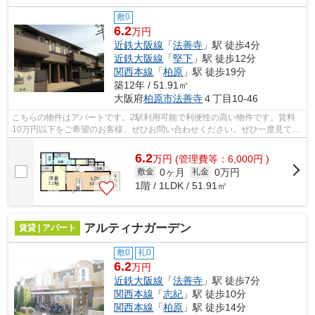
敷0
6.2
万円
近鉄大阪線
「
法善寺
」駅 徒歩4分
近鉄大阪線
「
堅下
」駅 徒歩12分
関西本線
「
柏原
」駅 徒歩19分
築12年 / 51.91㎡
大阪府
柏原市
法善寺
４丁目10-46
こちらの物件はアパートです。2駅利用可能で利便性の高い物件です。賃料
10万円以下をご希望のお客様、ぜひお問い合わせください。ぜひ一度見てい
ただきたい、「ふじのきローズスクエア...
6.2
万
円
(管理費等：6,000円 )
0ヶ月
0万円
敷金
礼金
1階 / 1LDK / 51.91㎡
アルティナガーデン
賃貸 | アパート
敷0
礼0
6.2
万円
近鉄大阪線
「
法善寺
」駅 徒歩7分
関西本線
「
志紀
」駅 徒歩10分
関西本線
「
柏原
」駅 徒歩14分