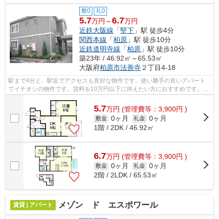
敷0
礼0
5.7
6.7
万円～
万円
近鉄大阪線
「
堅下
」駅 徒歩4分
関西本線
「
柏原
」駅 徒歩10分
近鉄道明寺線
「
柏原
」駅 徒歩10分
築23年 / 46.92㎡～65.53㎡
大阪府
柏原市
法善寺
２丁目4-18
駅まで4分と、駅近でアクセスも良好な物件です。使い勝手の良いアパート
でイチオシの物件です。賃料を10万円以下に抑えたい方におすすめです。
「アヴニール」の物件情報をお探しならお...
5.7
万
円
(管理費等：3,900円 )
0ヶ月
0ヶ月
敷金
礼金
1階 / 2DK / 46.92㎡
6.7
万
円
(管理費等：3,900円 )
0ヶ月
0ヶ月
敷金
礼金
2階 / 2LDK / 65.53㎡
メゾン ド エスポワール
賃貸 | アパート