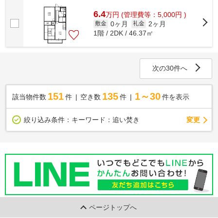
「ドエル光南」です。お気軽にテム・...
6.4
万
円
(管理費等：5,000円 )
0ヶ月
2ヶ月
敷金
礼金
1階 / 2DK / 46.37㎡
次の30件へ
151
135
1～30
該当物件数
件
空き数
件
件を表示
変更
絞り込み条件：
キーワード：追い焚き
ページトップへ