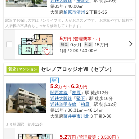
近鉄大阪線
「
法善寺
」駅 徒歩10分
築33年 / 40.00㎡
大阪府
柏原市
清州
２丁目3-35
駅近でお探しの方はサンライフタナカがおススメです。 お求めやすい賃料で
入居後の不具合もしっかり修理してくれます。
5
万
円
(管理費等：- )
0ヶ月
15万円
敷金
礼金
1階 / 2DK / 40.00㎡
セレノアロッジオⅦ（セブン）
賃貸 | マンション
敷0
5.2
6.3
万円～
万円
関西本線
「
柏原
」駅 徒歩12分
近鉄大阪線
「
堅下
」駅 徒歩16分
近鉄道明寺線
「
柏原
」駅 徒歩12分
築13年 / 36.31㎡～46.14㎡
大阪府
藤井寺市
川北
３丁目3-36
ＪＲ柏原駅 徒歩12分
5.2
万
円
(管理費等：3,500円 )