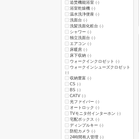
追焚機能浴室
(-)
浴室乾燥機
(-)
温水洗浄便座
(-)
洗面台
(-)
洗髪洗面化粧台
(-)
シャワー
(-)
独立洗面台
(-)
エアコン
(-)
床暖房
(-)
床下収納
(-)
ウォークインクロゼット
(-)
ウォークインシューズクロゼット
(-)
収納豊富
(-)
CS
(-)
BS
(-)
CATV
(-)
光ファイバー
(-)
オートロック
(-)
TVモニタ付インターホン
(-)
宅配ボックス
(-)
ディンプルキー
(-)
防犯カメラ
(-)
24時間有人管理
(-)