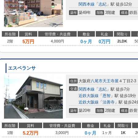
関西本線
「
志紀
」駅 徒歩12分
築49年
3階建
鉄筋
築年
階数
構造
所在階
賃料
管理費・共益費
敷金
礼金
間取り
5
万円
0ヶ月
0万円
2階
4,000円
2LDK
5
エスペランサ
大阪府
八尾市
天王寺屋
４丁目2-3
住所
交通
関西本線
「
志紀
」駅 徒歩7分
近鉄大阪線
「
恩智
」駅 徒歩19分
近鉄大阪線
「
法善寺
」駅 徒歩24
築20年
2階建
鉄骨
築年
階数
構造
所在階
賃料
管理費・共益費
敷金
礼金
間取り
5.2
万円
0ヶ月
1階
3,000円
1ヶ月
1K
2