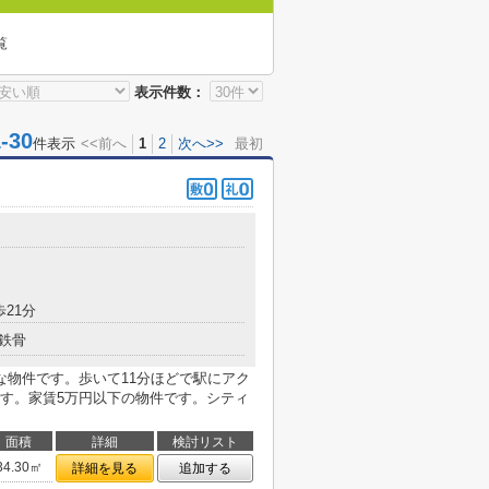
覧
表示件数：
30
件表示
<<前へ
1
2
次へ>>
最初
歩21分
鉄骨
な物件です。歩いて11分ほどで駅にアク
す。家賃5万円以下の物件です。シティ
面積
詳細
検討リスト
34.30㎡
詳細を見る
追加する