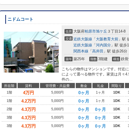
ニドムコート
大阪府
柏原市
旭ケ丘
３丁目14-8
住所
交通
近鉄大阪線
「
大阪教育大前
」駅 
近鉄大阪線
「
河内国分
」駅 徒歩1
関西本線
「
高井田
」駅 徒歩26分
築25年
3階建
鉄骨
築年
階数
構造
こちらの物件はマンションです。付近に
によって選べる物件です。家賃は月々4
件の...
所在階
賃料
管理費・共益費
敷金
礼金
間取り
4
万円
0ヶ月
1階
5,000円
1ヶ月
1DK
4.2
万円
0ヶ月
1階
5,000円
1ヶ月
1DK
4.3
万円
0ヶ月
0ヶ月
2階
5,000円
1DK
4.3
万円
0ヶ月
0ヶ月
3階
5,000円
1DK
4.3
万円
0ヶ月
0ヶ月
3階
5,000円
1DK