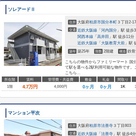
ソレアードⅡ
大阪府
柏原市
国分本町
３丁目2-1
住所
交通
近鉄大阪線
「
河内国分
」駅 徒歩
関西本線
「
高井田
」駅 徒歩11分
近鉄大阪線
「
大阪教育大前
」駅 
築25年
2階建
鉄骨
築年
階数
構造
こちらの物件からファミリーマート 国分
て駅を選べる2駅利用可能な物件です。
こちら...
所在階
賃料
管理費・共益費
敷金
礼金
間取り
4.7
万円
0ヶ月
0ヶ月
1階
4,000円
1K
マンション平次
大阪府
柏原市
法善寺
３丁目803
住所
交通
近鉄大阪線
「
法善寺
」駅 徒歩4分