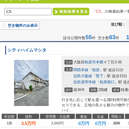
「CS」
の検索結果一
並び順：
空き物件のみ表示
55
63
1-
該当公開件数
件 空き数
件
シティハイムマシタ
大阪府
柏原市
本郷
４丁目3-36
住所
交通
関西本線
「
柏原
」駅 徒歩11分
近鉄大阪線
「
堅下
」駅 徒歩15分
近鉄道明寺線
「
柏原南口
」駅 徒
築36年
2階建
軽量
築年
階数
構造
行き先に応じて駅を選べる2駅利用可能
セスできる、立地の良さも魅力の物件で
ハイ...
所在階
賃料
管理費・共益費
敷金
礼金
間取り
3.5
万円
0万円
0万円
1階
3,000円
2DK