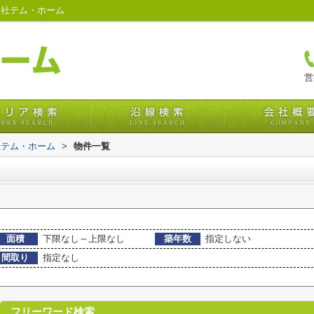
会社テム・ホーム
営
社テム・ホーム
>
物件一覧
面積
下限なし～上限なし
築年数
指定しない
間取り
指定なし
フリーワード検索