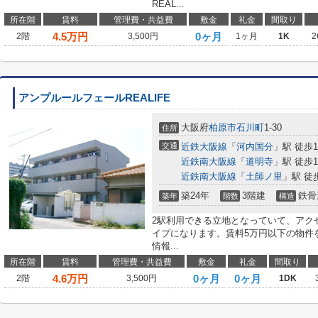
REAL...
所在階
賃料
管理費・共益費
敷金
礼金
間取り
4.5
万円
0ヶ月
2階
3,500円
1ヶ月
1K
2
アンプルールフェールREALIFE
大阪府
柏原市
石川町
1-30
住所
交通
近鉄大阪線
「
河内国分
」駅 徒歩1
近鉄南大阪線
「
道明寺
」駅 徒歩1
近鉄南大阪線
「
土師ノ里
」駅 徒
築24年
3階建
鉄骨
築年
階数
構造
2駅利用できる立地となっていて、アク
イプになります。賃料5万円以下の物件
情報...
所在階
賃料
管理費・共益費
敷金
礼金
間取り
4.6
万円
0ヶ月
0ヶ月
2階
3,500円
1DK