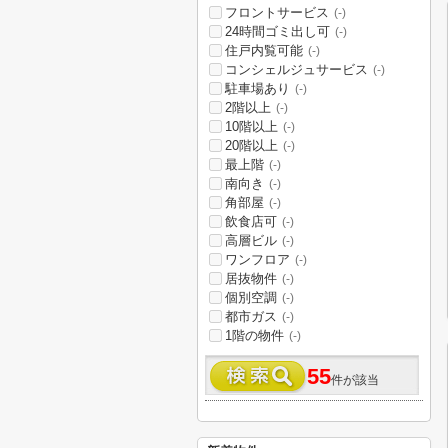
フロントサービス
(-)
24時間ゴミ出し可
(-)
住戸内覧可能
(-)
コンシェルジュサービス
(-)
駐車場あり
(-)
2階以上
(-)
10階以上
(-)
20階以上
(-)
最上階
(-)
南向き
(-)
角部屋
(-)
飲食店可
(-)
高層ビル
(-)
ワンフロア
(-)
居抜物件
(-)
個別空調
(-)
都市ガス
(-)
1階の物件
(-)
55
件が該当