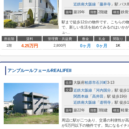
近鉄南大阪線
「
藤井寺
」駅 バス
築19年
2階建
鉄骨
築年
階数
構造
駅まで徒歩12分の物件です。こちらの物
で、新しい生活を始めてみるのはいかが
ュ-...
所在階
賃料
管理費・共益費
敷金
礼金
間取り
4.25
万円
0ヶ月
0ヶ月
1階
2,800円
1K
アンプルールフェールREALIFEII
大阪府
柏原市
石川町
3-13
住所
交通
近鉄大阪線
「
河内国分
」駅 徒歩1
関西本線
「
高井田
」駅 徒歩19分
近鉄南大阪線
「
道明寺
」駅 徒歩1
築22年
3階建
軽量
築年
階数
構造
周辺に駅が二つあり、交通の利便性が高
が5万円以下の物件です。気になるイチ