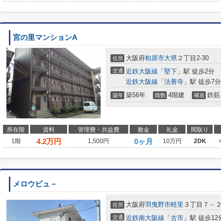
宮の里マンションA
大阪府
柏原市
大県
２丁目2-30
住所
交通
近鉄大阪線
「
堅下
」駅 徒歩2分
近鉄大阪線
「
法善寺
」駅 徒歩7分
築56年
4階建
鉄筋
築年
階数
構造
所在階
賃料
管理費・共益費
敷金
礼金
間取り
4.2
万円
0ヶ月
1階
1,500円
10万円
2DK
メロウビュ－
大阪府
羽曳野市
軽里
３丁目７－
住所
交通
近鉄南大阪線
「
古市
」駅 徒歩12