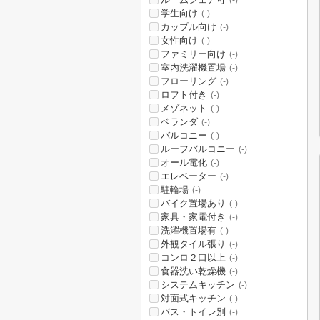
(-)
学生向け
(-)
カップル向け
(-)
女性向け
(-)
ファミリー向け
(-)
室内洗濯機置場
(-)
フローリング
(-)
ロフト付き
(-)
メゾネット
(-)
ベランダ
(-)
バルコニー
(-)
ルーフバルコニー
(-)
オール電化
(-)
エレベーター
(-)
駐輪場
(-)
バイク置場あり
(-)
家具・家電付き
(-)
洗濯機置場有
(-)
外観タイル張り
(-)
コンロ２口以上
(-)
食器洗い乾燥機
(-)
システムキッチン
(-)
対面式キッチン
(-)
バス・トイレ別
(-)