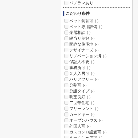
パノラマあり
こだわり条件
ペット飼育可
(-)
ペット専用設備
(-)
楽器相談
(-)
陽当り良好
(-)
閑静な住宅地
(-)
デザイナーズ
(-)
リノベーション済
(-)
保証人不要
(-)
事務所可
(-)
２人入居可
(-)
バリアフリー
(-)
分割可
(-)
分譲タイプ
(-)
眺望良好
(-)
二世帯住宅
(-)
フリーレント
(-)
カードキー
(-)
オープンハウス
(-)
外国人可
(-)
ガスコンロ設置可
(-)
ルームシェア可