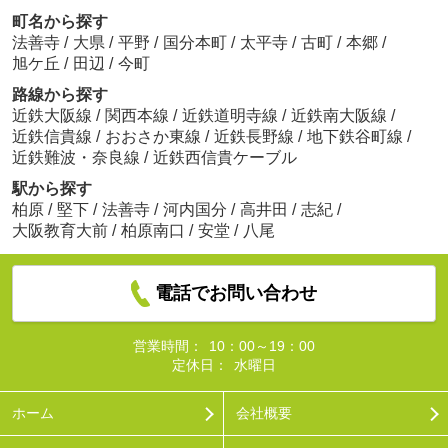
町名から探す
法善寺
/
大県
/
平野
/
国分本町
/
太平寺
/
古町
/
本郷
/
旭ケ丘
/
田辺
/
今町
路線から探す
近鉄大阪線
/
関西本線
/
近鉄道明寺線
/
近鉄南大阪線
/
近鉄信貴線
/
おおさか東線
/
近鉄長野線
/
地下鉄谷町線
/
近鉄難波・奈良線
/
近鉄西信貴ケーブル
駅から探す
柏原
/
堅下
/
法善寺
/
河内国分
/
高井田
/
志紀
/
大阪教育大前
/
柏原南口
/
安堂
/
八尾
電話でお問い合わせ
営業時間：
10：00～19：00
定休日：
水曜日
ホーム
会社概要