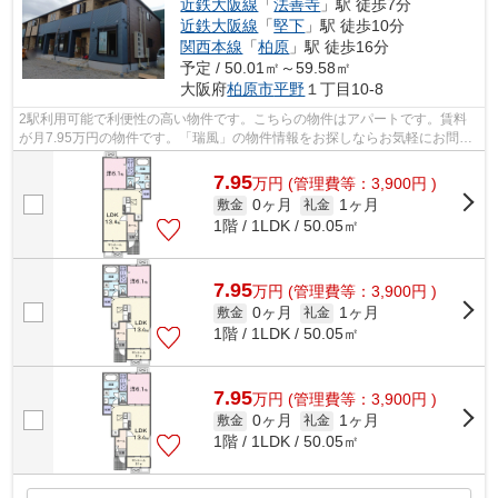
近鉄大阪線
「
法善寺
」駅 徒歩7分
近鉄大阪線
「
堅下
」駅 徒歩10分
関西本線
「
柏原
」駅 徒歩16分
予定 / 50.01㎡～59.58㎡
大阪府
柏原市
平野
１丁目10-8
2駅利用可能で利便性の高い物件です。こちらの物件はアパートです。賃料
が月7.95万円の物件です。「瑞風」の物件情報をお探しならお気軽にお問い
合わせ下さい。テム・ホームには柏原市...
7.95
万
円
(管理費等：3,900円 )
0ヶ月
1ヶ月
敷金
礼金
1階 / 1LDK / 50.05㎡
7.95
万
円
(管理費等：3,900円 )
0ヶ月
1ヶ月
敷金
礼金
1階 / 1LDK / 50.05㎡
7.95
万
円
(管理費等：3,900円 )
0ヶ月
1ヶ月
敷金
礼金
1階 / 1LDK / 50.05㎡