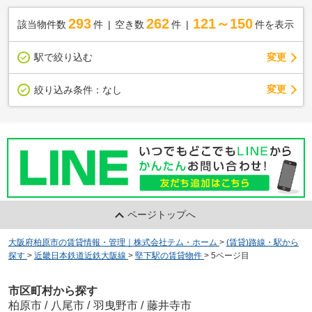
293
262
121～150
該当物件数
件
空き数
件
件を表示
駅で絞り込む
変更
変更
絞り込み条件：
なし
ページトップへ
大阪府柏原市の賃貸情報・管理｜株式会社テム・ホーム
>
(賃貸)路線・駅から
探す
>
近畿日本鉄道近鉄大阪線
>
堅下駅の賃貸物件
>
5ページ目
市区町村から探す
柏原市
/
八尾市
/
羽曳野市
/
藤井寺市