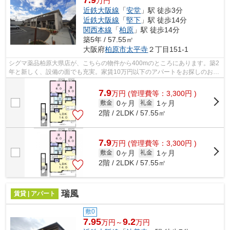
7.9
万円
近鉄大阪線
「
安堂
」駅 徒歩3分
近鉄大阪線
「
堅下
」駅 徒歩14分
関西本線
「
柏原
」駅 徒歩14分
築5年 / 57.55㎡
大阪府
柏原市
太平寺
２丁目151-1
シグマ薬品柏原大県店が、こちらの物件から400mのところにあります。築2
年と新しく、設備の面でも充実。家賃10万円以下のアパートをお探しのお客
様におすすめの物件です。こだわりポイ...
7.9
万
円
(管理費等：3,300円 )
0ヶ月
1ヶ月
敷金
礼金
2階 / 2LDK / 57.55㎡
7.9
万
円
(管理費等：3,300円 )
0ヶ月
1ヶ月
敷金
礼金
2階 / 2LDK / 57.55㎡
瑞風
賃貸 | アパート
敷0
7.95
9.2
万円～
万円