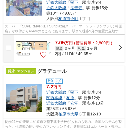
近鉄大阪線
「
堅下
」駅 徒歩9分
近鉄大阪線
「
法善寺
」駅 徒歩15分
築13年 / 49.65㎡
大阪府
柏原市
今町
１丁目
スーパー「SUPERMARKET Sunplaza(スーパーマーケットサンプラザ) 柏原
店」が物件から464mのところにあります。駅まで徒歩5分の位置に立地す
る、アクセス良好な物件です。賃料が月7.05...
7.05
万
円
(管理費等：2,800円 )
0ヶ月
1ヶ月
敷金
礼金
2階 / 1LDK / 49.65㎡
グラデュール
賃貸 | マンション
敷0
礼0
7.2
万円
近鉄大阪線
「
堅下
」駅 徒歩8分
関西本線
「
柏原
」駅 徒歩12分
近鉄大阪線
「
安堂
」駅 徒歩10分
築25年 / 65.93㎡
大阪府
柏原市
大県
３丁目12-19
徒歩21分の距離に柏原市立堅下北中学校があるのも魅力。通風システムが整
った、住環境の良い安心のマンションです。共用部にはエレベータ・敷地内