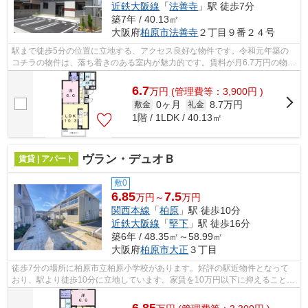
近鉄大阪線
「
法善寺
」駅 徒歩7分
築7年 / 40.13㎡
大阪府
柏原市
法善寺
２丁目９番２４号
駅まで徒歩5分の位置に立地する、アクセス良好な物件です。令和元年築の
コチラの物件は、落ち着きのある室内が魅力的です。賃料が月6.7万円の物件
です。新着情報：ブリーズ ガーデンⅡ...
6.7
万
円
(管理費等：3,900円 )
0ヶ月
8.7万円
敷金
礼金
1階 / 1LDK / 40.13㎡
ヴラン・デュオＢ
賃貸 | アパート
敷0
6.85
7.5
万円～
万円
関西本線
「
柏原
」駅 徒歩10分
近鉄大阪線
「
堅下
」駅 徒歩16分
築6年 / 48.35㎡～58.99㎡
大阪府
柏原市
大正
３丁目
徒歩7分の場所に柏原市立柏原小学校があります。好評の駅近物件となって
おり、駅より徒歩10分に立地しています。家賃を10万円以下に抑えることが
できます。「ヴラン・デュオB」の物件...
6.85