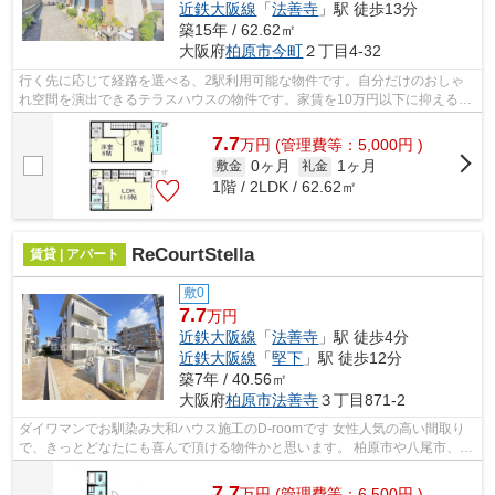
近鉄大阪線
「
法善寺
」駅 徒歩13分
築15年 / 62.62㎡
大阪府
柏原市
今町
２丁目4-32
行く先に応じて経路を選べる、2駅利用可能な物件です。自分だけのおしゃ
れ空間を演出できるテラスハウスの物件です。家賃を10万円以下に抑えるこ
とができます。当社イチオシの物件の「...
7.7
万
円
(管理費等：5,000円 )
0ヶ月
1ヶ月
敷金
礼金
1階 / 2LDK / 62.62㎡
ReCourtStella
賃貸 | アパート
敷0
7.7
万円
近鉄大阪線
「
法善寺
」駅 徒歩4分
近鉄大阪線
「
堅下
」駅 徒歩12分
築7年 / 40.56㎡
大阪府
柏原市
法善寺
３丁目871-2
ダイワマンでお馴染み大和ハウス施工のD-roomです 女性人気の高い間取り
で、きっとどなたにも喜んで頂ける物件かと思います。 柏原市や八尾市、藤
井寺市のエリアで D-roomでお部屋探し...
7.7
万
円
(管理費等：6,500円 )