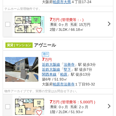
大阪府
柏原市
大県
４丁目17-24
テムホーム管理物件です。
7
万
円
(管理費等：- )
0ヶ月
15万円
敷金
礼金
2階 / 3LDK / 66.18㎡
アヴニール
賃貸 | マンション
敷0
7
万円
近鉄大阪線
「
法善寺
」駅 徒歩3分
近鉄大阪線
「
堅下
」駅 徒歩7分
関西本線
「
柏原
」駅 徒歩13分
築6年 / 51.93㎡
大阪府
柏原市
法善寺
１丁目93-32
物件アーカイブです。実際の空室はお問合せ下さい。
7
万
円
(管理費等：5,000円 )
0ヶ月
2ヶ月
敷金
礼金
1階 / 2LDK / 51.93㎡