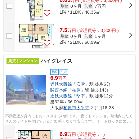
万
円
(管理費等：3,300円 )
0ヶ月
7万円
敷金
礼金
1階 / 1LDK / 48.35㎡
7.5
万
円
(管理費等：3,300円 )
0ヶ月
1ヶ月
敷金
礼金
2階 / 2LDK / 58.99㎡
ハイグレイス
賃貸 | マンション
敷0
礼0
6.9
万円
近鉄大阪線
「
安堂
」駅 徒歩6分
関西本線
「
柏原
」駅 徒歩14分
近鉄大阪線
「
堅下
」駅 徒歩12分
築32年 / 66.00㎡
大阪府
柏原市
太平寺
２丁目16-23
不動産屋が身内にもおススメする物件です。 夜でもマンション敷地内にたく
さんのライトを付けているため 暗くなくて安心です。 オートロックにエレベ
ーター、全室洋室と 評価の高いポ...
6.9
万
円
(管理費等：- )