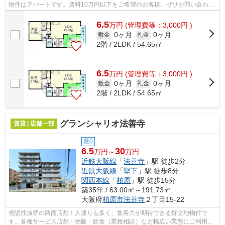
物件はアパートです。賃料10万円以下をご希望のお客様、ぜひお問い合わせ
ください。ぜひ一度見ていただきたい、...
6.5
万
円
(管理費等：3,000円 )
0ヶ月
0ヶ月
敷金
礼金
2階 / 2LDK / 54.65㎡
6.5
万
円
(管理費等：3,000円 )
0ヶ月
0ヶ月
敷金
礼金
2階 / 2LDK / 54.65㎡
グランシャリオ法善寺
賃貸 | 店舗一部
敷0
6.5
30
万円～
万円
近鉄大阪線
「
法善寺
」駅 徒歩2分
近鉄大阪線
「
堅下
」駅 徒歩8分
関西本線
「
柏原
」駅 徒歩15分
築35年 / 63.00㎡～191.73㎡
大阪府
柏原市
法善寺
２丁目15-22
視認性抜群の路面店舗！人通りも多く、集客力が期待できる好立地物件で
す。各種サービス店舗・物販・飲食（業種相談）など幅広い業態にご利用い