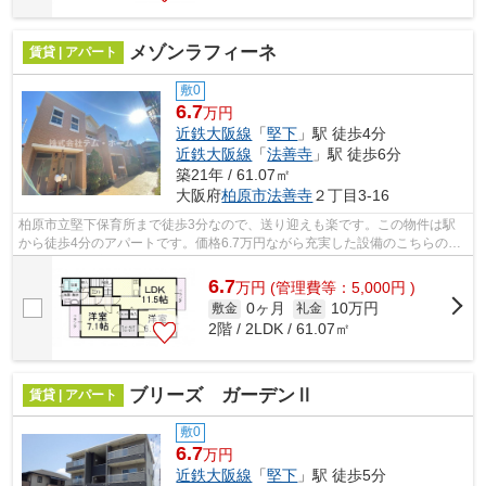
メゾンラフィーネ
賃貸 | アパート
敷0
6.7
万円
近鉄大阪線
「
堅下
」駅 徒歩4分
近鉄大阪線
「
法善寺
」駅 徒歩6分
築21年 / 61.07㎡
大阪府
柏原市
法善寺
２丁目3-16
柏原市立堅下保育所まで徒歩3分なので、送り迎えも楽です。この物件は駅
から徒歩4分のアパートです。価格6.7万円ながら充実した設備のこちらの物
件は、多くの方におすすめです。こだわ...
6.7
万
円
(管理費等：5,000円 )
0ヶ月
10万円
敷金
礼金
2階 / 2LDK / 61.07㎡
ブリーズ ガーデンⅡ
賃貸 | アパート
敷0
6.7
万円
近鉄大阪線
「
堅下
」駅 徒歩5分