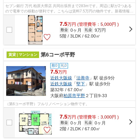
セブン銀行 万代 柏原大県店 共同出張所まで283mです。周辺に駅が2つある
ので電車での移動が便利です。こちらは賃料7.5万円の物件です。新着情報：
グリーンベールヒル柏原の空室情報な...
7.5
万
円
(管理費等：5,000円 )
0ヶ月
9万円
敷金
礼金
5階 / 3LDK / 62.00㎡
第6コーポ平野
賃貸 | マンション
敷0
礼0
7.5
万円
近鉄大阪線
「
法善寺
」駅 徒歩9分
近鉄大阪線
「
堅下
」駅 徒歩9分
築32年 / 67.00㎡
大阪府
柏原市
平野
２丁目9-33
（第6コーポ平野）フルリノベーション物件です。
7.5
万
円
(管理費等：3,000円 )
0ヶ月
0ヶ月
敷金
礼金
2階 / 2LDK / 67.00㎡