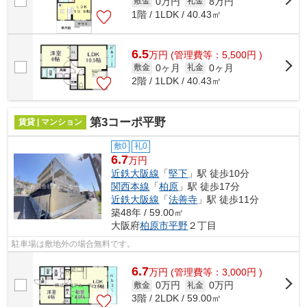
0万円
8万円
敷金
礼金
1階 / 1LDK / 40.43㎡
6.5
万
円
(管理費等：5,500円 )
0ヶ月
0ヶ月
敷金
礼金
2階 / 1LDK / 40.43㎡
第3コーポ平野
賃貸 | マンション
敷0
礼0
6.7
万円
近鉄大阪線
「
堅下
」駅 徒歩10分
関西本線
「
柏原
」駅 徒歩17分
近鉄大阪線
「
法善寺
」駅 徒歩11分
築48年 / 59.00㎡
大阪府
柏原市
平野
２丁目
駐車場は敷地外の場合無料です。
6.7
万
円
(管理費等：3,000円 )
0万円
0万円
敷金
礼金
3階 / 2LDK / 59.00㎡