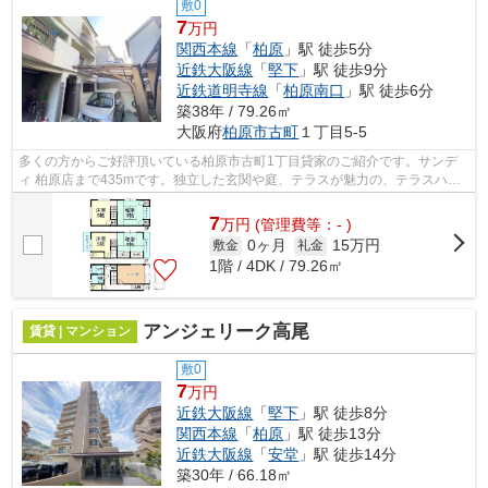
敷0
7
万円
関西本線
「
柏原
」駅 徒歩5分
近鉄大阪線
「
堅下
」駅 徒歩9分
近鉄道明寺線
「
柏原南口
」駅 徒歩6分
築38年 / 79.26㎡
大阪府
柏原市
古町
１丁目5-5
多くの方からご好評頂いている柏原市古町1丁目貸家のご紹介です。サンデ
ィ 柏原店まで435mです。独立した玄関や庭、テラスが魅力の、テラスハウ
スとなっています。物件の近くに駅が2つ...
7
万
円
(管理費等：- )
0ヶ月
15万円
敷金
礼金
1階 / 4DK / 79.26㎡
アンジェリーク高尾
賃貸 | マンション
敷0
7
万円
近鉄大阪線
「
堅下
」駅 徒歩8分
関西本線
「
柏原
」駅 徒歩13分
近鉄大阪線
「
安堂
」駅 徒歩14分
築30年 / 66.18㎡