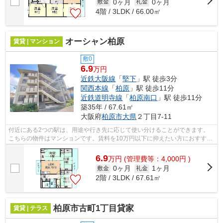
0ヶ月
0ヶ月
敷金
礼金
4階 / 3LDK / 66.00㎡
オーシャン柏原
賃貸 | マンション
敷0
6.9
万円
近鉄大阪線
「
堅下
」駅 徒歩3分
関西本線
「
柏原
」駅 徒歩11分
近鉄道明寺線
「
柏原南口
」駅 徒歩11分
築35年 / 67.61㎡
大阪府
柏原市
大県
２丁目7-11
付近にある2つの駅は、用途や行き先に応じて使い分けることができます。
こちらの物件はマンションです。賃料を10万円以下に抑えたい方におすすめ
です。「オーシャン柏原」の物件情報を...
6.9
万
円
(管理費等：4,000円 )
0ヶ月
1ヶ月
敷金
礼金
2階 / 3LDK / 67.61㎡
柏原市古町1丁目貸家
賃貸 | テラス