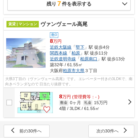
7
残り
件を表示する
ヴァンヴェール高尾
賃貸 | マンション
敷0
8
万円
近鉄大阪線
「
堅下
」駅 徒歩4分
関西本線
「
柏原
」駅 徒歩11分
近鉄道明寺線
「
柏原南口
」駅 徒歩13分
築32年 / 61.55㎡
大阪府
柏原市
大県
３丁目
大県3丁目の（ヴァンヴェール高尾）です。 エレベーター付きの3LDKで、南
向きベランダなので 日当たり抜群です。
8
万
円
(管理費等：- )
0ヶ月
15万円
敷金
礼金
4階 / 3LDK / 61.55㎡
前の30件へ
次の30件へ