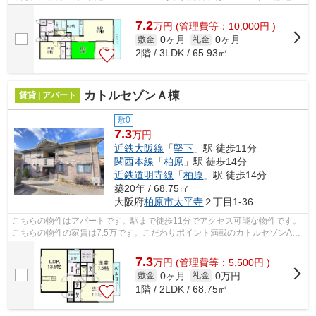
ごみ置き場などが揃っております。家...
7.2
万
円
(管理費等：10,000円 )
0ヶ月
0ヶ月
敷金
礼金
2階 / 3LDK / 65.93㎡
カトルセゾンＡ棟
賃貸 | アパート
敷0
7.3
万円
近鉄大阪線
「
堅下
」駅 徒歩11分
関西本線
「
柏原
」駅 徒歩14分
近鉄道明寺線
「
柏原
」駅 徒歩14分
築20年 / 68.75㎡
大阪府
柏原市
太平寺
２丁目1-36
こちらの物件はアパートです。駅まで徒歩11分でアクセス可能な物件です。
こちらの物件の家賃は7.5万です。こだわりポイント満載のカトルセゾンA
棟。近鉄大阪線堅下近辺で、不動産に関...
7.3
万
円
(管理費等：5,500円 )
0ヶ月
0万円
敷金
礼金
1階 / 2LDK / 68.75㎡