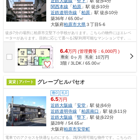
近鉄大阪線
「
堅下
」駅 徒歩4分
関西本線
「
柏原
」駅 徒歩10分
近鉄道明寺線
「
柏原
」駅 徒歩10分
築36年 / 65.00㎡
大阪府
柏原市
大県
３丁目5-6
徒歩7分の場所に柏原市立堅下小学校があります。こちらの物件にはエレベ
ーターがあります。目的に応じて選べる2駅利用可能なマンションです。賃
料が月6.4万円の物件です。近鉄大阪線堅...
6.4
万
円
(管理費等：6,000円 )
0ヶ月
10万円
敷金
礼金
3階 / 3LDK / 65.00㎡
グレープヒルパセオ
賃貸 | アパート
敷0
礼0
6.5
万円
近鉄大阪線
「
安堂
」駅 徒歩6分
近鉄道明寺線
「
柏原南口
」駅 徒歩11分
近鉄大阪線
「
堅下
」駅 徒歩22分
築28年 / 54.65㎡
大阪府
柏原市
安堂町
電車でのアクセスを快適なものにする、2駅利用可能な物件です。こちらの