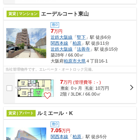
エーデルコート東山
賃貸 | マンション
敷0
7
万円
近鉄大阪線
「
堅下
」駅 徒歩6分
関西本線
「
柏原
」駅 徒歩11分
近鉄大阪線
「
法善寺
」駅 徒歩15分
築28年 / 66.00㎡
大阪府
柏原市
大県
４丁目16-1
当社管理物件です。エレベータ・オートロック完備。
7
万
円
(管理費等：- )
0ヶ月
10万円
敷金
礼金
2階 / 3LDK / 66.00㎡
ルミエール・K
賃貸 | アパート
敷0
7.05
万円
関西本線
「
柏原
」駅 徒歩5分