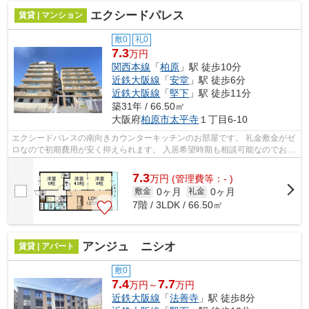
エクシードパレス
賃貸 | マンション
敷0
礼0
7.3
万円
関西本線
「
柏原
」駅 徒歩10分
近鉄大阪線
「
安堂
」駅 徒歩6分
近鉄大阪線
「
堅下
」駅 徒歩11分
築31年 / 66.50㎡
大阪府
柏原市
太平寺
１丁目6-10
エクシードパレスの南向きカウンターキッチンのお部屋です。 礼金敷金がゼ
ロなので初期費用が安く抑えられます。 入居希望時期も相談可能なのでお声
掛けください。
7.3
万
円
(管理費等：- )
0ヶ月
0ヶ月
敷金
礼金
7階 / 3LDK / 66.50㎡
アンジュ ニシオ
賃貸 | アパート
敷0
7.4
7.7
万円～
万円
近鉄大阪線
「
法善寺
」駅 徒歩8分