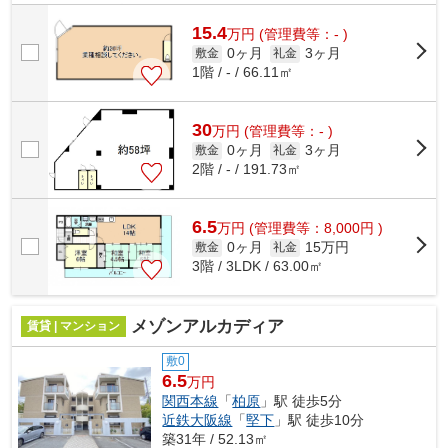
ただけます！ 飲食店もご相談可能な1階...
15.4
万
円
(管理費等：- )
0ヶ月
3ヶ月
敷金
礼金
1階 / - / 66.11㎡
30
万
円
(管理費等：- )
0ヶ月
3ヶ月
敷金
礼金
2階 / - / 191.73㎡
6.5
万
円
(管理費等：8,000円 )
0ヶ月
15万円
敷金
礼金
3階 / 3LDK / 63.00㎡
メゾンアルカディア
賃貸 | マンション
敷0
6.5
万円
関西本線
「
柏原
」駅 徒歩5分
近鉄大阪線
「
堅下
」駅 徒歩10分
築31年 / 52.13㎡