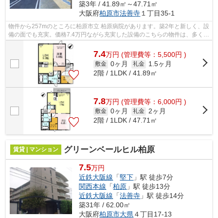
築3年 / 41.89㎡～47.71㎡
大阪府
柏原市
法善寺
１丁目35-1
物件から257mのところに柏原市立 柏原病院があります。築2年と新しく、設
備の面でも充実。価格7.4万円ながら充実した設備のこちらの物件は、多くの
方におすすめです。新着情報：Toile ...
7.4
万
円
(管理費等：5,500円 )
0ヶ月
1.5ヶ月
敷金
礼金
2階 / 1LDK / 41.89㎡
7.8
万
円
(管理費等：6,000円 )
0ヶ月
2ヶ月
敷金
礼金
2階 / 1LDK / 47.71㎡
グリーンベールヒル柏原
賃貸 | マンション
7.5
万円
近鉄大阪線
「
堅下
」駅 徒歩7分
関西本線
「
柏原
」駅 徒歩13分
近鉄大阪線
「
法善寺
」駅 徒歩14分
築31年 / 62.00㎡
大阪府
柏原市
大県
４丁目17-13