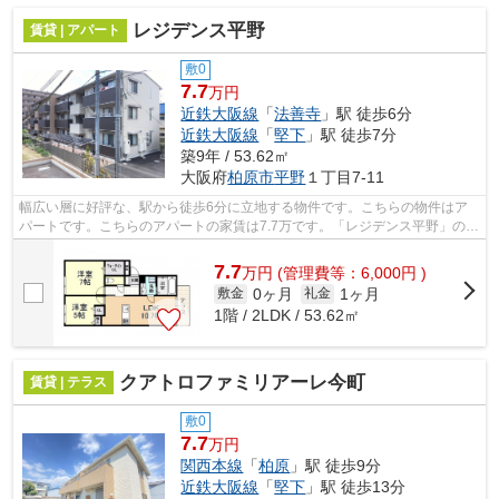
レジデンス平野
賃貸 | アパート
敷0
7.7
万円
近鉄大阪線
「
法善寺
」駅 徒歩6分
近鉄大阪線
「
堅下
」駅 徒歩7分
築9年 / 53.62㎡
大阪府
柏原市
平野
１丁目7-11
幅広い層に好評な、駅から徒歩6分に立地する物件です。こちらの物件はア
パートです。こちらのアパートの家賃は7.7万です。「レジデンス平野」のこ
こがイチオシ。柏原市内の賃貸物件を...
7.7
万
円
(管理費等：6,000円 )
0ヶ月
1ヶ月
敷金
礼金
1階 / 2LDK / 53.62㎡
クアトロファミリアーレ今町
賃貸 | テラス
敷0
7.7
万円
関西本線
「
柏原
」駅 徒歩9分
近鉄大阪線
「
堅下
」駅 徒歩13分