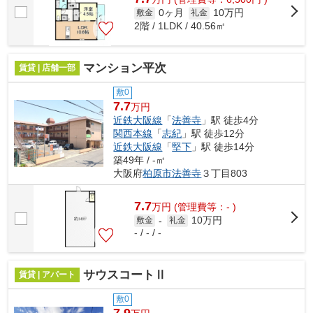
0ヶ月
10万円
敷金
礼金
2階 / 1LDK / 40.56㎡
マンション平次
賃貸 | 店舗一部
敷0
7.7
万円
近鉄大阪線
「
法善寺
」駅 徒歩4分
関西本線
「
志紀
」駅 徒歩12分
近鉄大阪線
「
堅下
」駅 徒歩14分
築49年 / -㎡
大阪府
柏原市
法善寺
３丁目803
7.7
万
円
(管理費等：- )
10万円
敷金
-
礼金
- / - / -
サウスコートⅡ
賃貸 | アパート
敷0