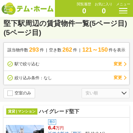
閲覧履歴
お気に入り
メニュー
0
0
堅下駅周辺の賃貸物件一覧(5ページ目)
(5ページ目)
293
262
121～150
該当物件数
件
空き数
件
件を表示
駅で絞り込む
変更
変更
絞り込み条件：
なし
空室のみ
ハイグレード堅下
賃貸 | マンション
敷0
6.4
万円