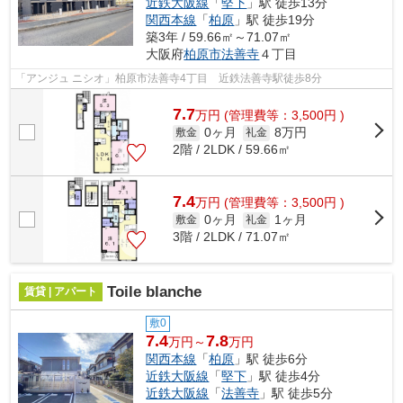
近鉄大阪線
「
堅下
」駅 徒歩13分
関西本線
「
柏原
」駅 徒歩19分
築3年 / 59.66㎡～71.07㎡
大阪府
柏原市
法善寺
４丁目
「アンジュ ニシオ」柏原市法善寺4丁目 近鉄法善寺駅徒歩8分
7.7
万
円
(管理費等：3,500円 )
0ヶ月
8万円
敷金
礼金
2階 / 2LDK / 59.66㎡
7.4
万
円
(管理費等：3,500円 )
0ヶ月
1ヶ月
敷金
礼金
3階 / 2LDK / 71.07㎡
Toile blanche
賃貸 | アパート
敷0
7.4
7.8
万円～
万円
関西本線
「
柏原
」駅 徒歩6分
近鉄大阪線
「
堅下
」駅 徒歩4分
近鉄大阪線
「
法善寺
」駅 徒歩5分