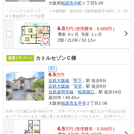
大阪府
柏原市
今町
１丁目5-28
「メゾンアルカディア」 ＪＲ柏原駅 徒歩5分 大阪府柏原市今町1－5－28
ＢＳ受信用アンテナ設置
6.5
万
円
(管理費等：6,000円 )
0ヶ月
1ヶ月
敷金
礼金
2階 / 2LDK / 52.13㎡
カトルセゾンＣ棟
賃貸 | アパート
敷0
6.5
万円
近鉄大阪線
「
堅下
」駅 徒歩8分
近鉄大阪線
「
安堂
」駅 徒歩8分
近鉄道明寺線
「
柏原南口
」駅 徒歩14分
築20年 / 40.43㎡
大阪府
柏原市
太平寺
２丁目1-36
大和ハウス施工のD-roomです。 大手ハウスメーカー施工なので安心のお住
まいで ワンちゃんと一緒に過ごせる賃貸となっております。 1LDKでペット
飼えるところって案外少ないので 是非...
6.5
万
円
(管理費等：5,500円 )