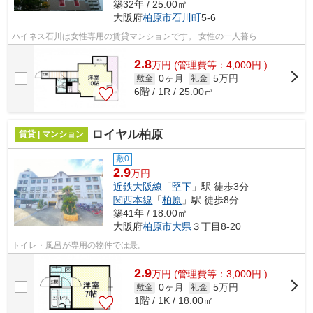
築32年 / 25.00㎡
大阪府
柏原市
石川町
5-6
ハイネス石川は女性専用の賃貸マンションです。 女性の一人暮ら
2.8
万
円
(管理費等：4,000円 )
0ヶ月
5万円
敷金
礼金
6階 / 1R / 25.00㎡
ロイヤル柏原
賃貸 | マンション
敷0
2.9
万円
近鉄大阪線
「
堅下
」駅 徒歩3分
関西本線
「
柏原
」駅 徒歩8分
築41年 / 18.00㎡
大阪府
柏原市
大県
３丁目8-20
トイレ・風呂が専用の物件では最。
2.9
万
円
(管理費等：3,000円 )
0ヶ月
5万円
敷金
礼金
1階 / 1K / 18.00㎡