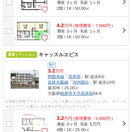
0ヶ月
1ヶ月
敷金
礼金
2階 / 1K / 50.00㎡
4.2
万
円
(管理費等：7,000円 )
0ヶ月
1ヶ月
敷金
礼金
3階 / 1K / 50.00㎡
キャッスルエビス
賃貸 | マンション
敷0
3.2
万円
関西本線
「
高井田
」駅 徒歩8分
近鉄大阪線
「
河内国分
」駅 徒歩10分
築30年 / 25.00㎡
大阪府
柏原市
大字高井田
84-8
お洒落な外観でスタイリッシュな一人暮らしはいかがでしょうか。 キャッス
ルエビスで一人暮らしをお考えの方はテムホームまで。
3.2
万
円
(管理費等：5,000円 )
0ヶ月
5万円
敷金
礼金
4階 / 1K / 25.00㎡