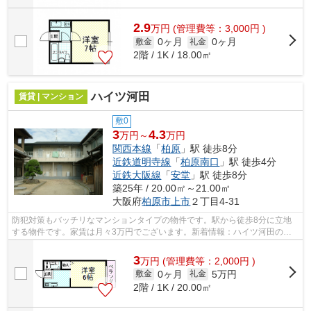
2.9
万
円
(管理費等：3,000円 )
0ヶ月
0ヶ月
敷金
礼金
2階 / 1K / 18.00㎡
ハイツ河田
賃貸 | マンション
敷0
3
4.3
万円～
万円
関西本線
「
柏原
」駅 徒歩8分
近鉄道明寺線
「
柏原南口
」駅 徒歩4分
近鉄大阪線
「
安堂
」駅 徒歩8分
築25年 / 20.00㎡～21.00㎡
大阪府
柏原市
上市
２丁目4-31
防犯対策もバッチリなマンションタイプの物件です。駅から徒歩8分に立地
する物件です。家賃は月々3万円でございます。新着情報：ハイツ河田の空
室情報ならコチラ。交通利便性の高い関...
3
万
円
(管理費等：2,000円 )
0ヶ月
5万円
敷金
礼金
2階 / 1K / 20.00㎡