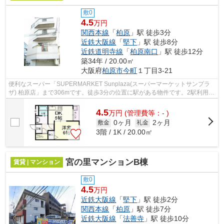
敷0
4.5
万円
関西本線
「
柏原
」駅 徒歩3分
近鉄大阪線
「
堅下
」駅 徒歩8分
近鉄道明寺線
「
柏原南口
」駅 徒歩12分
築34年 / 20.00㎡
大阪府
柏原市
今町
１丁目3-21
便利なスーパー「SUPERMARKET Sunplaza(スーパーマーケットサンプラ
ザ) 柏原店」まで306mです。徒歩3分の位置に駅がある物件です。2駅利用で
きるので電車をよく使う方におすすめな物件...
4.5
万
円
(管理費等：- )
0ヶ月
2ヶ月
敷金
礼金
3階 / 1K / 20.00㎡
宮の里マンションB棟
賃貸 | マンション
敷0
4.5
万円
近鉄大阪線
「
堅下
」駅 徒歩2分
関西本線
「
柏原
」駅 徒歩7分
近鉄大阪線
「
法善寺
」駅 徒歩10分