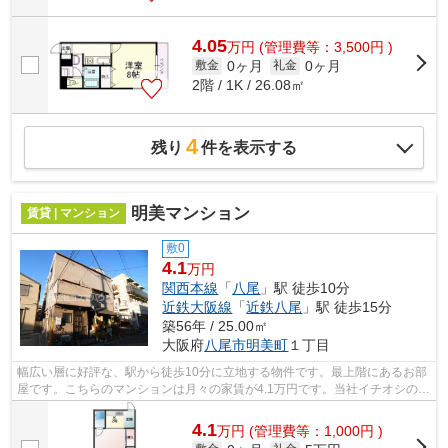
4.05
万
円
(管理費等：3,500円 )
0ヶ月
0ヶ月
敷金
礼金
2階 / 1K / 26.08㎡
4
残り
件を表示する
明美マンション
賃貸 | マンション
敷0
4.1
万円
関西本線
「
八尾
」駅 徒歩10分
近鉄大阪線
「
近鉄八尾
」駅 徒歩15分
築56年 / 25.00㎡
大阪府
八尾市
明美町
１丁目
幅広い層に好評な、駅から徒歩10分に立地する物件です。最上階にあるお部
屋です。こちらのマンションは月々の家賃が4.1万円です。当社イチオシの物
件の「明美マンション」。ぜひ一度ご...
4.1
万
円
(管理費等：1,000円 )