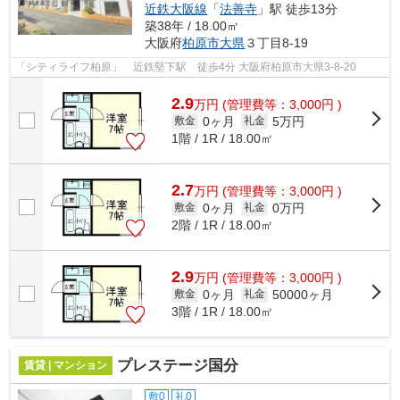
近鉄大阪線
「
法善寺
」駅 徒歩13分
築38年 / 18.00㎡
大阪府
柏原市
大県
３丁目8-19
「シティライフ柏原」 近鉄堅下駅 徒歩4分 大阪府柏原市大県3-8-20
2.9
万
円
(管理費等：3,000円 )
0ヶ月
5万円
敷金
礼金
1階 / 1R / 18.00㎡
2.7
万
円
(管理費等：3,000円 )
0ヶ月
0万円
敷金
礼金
2階 / 1R / 18.00㎡
2.9
万
円
(管理費等：3,000円 )
0ヶ月
50000ヶ月
敷金
礼金
3階 / 1R / 18.00㎡
プレステージ国分
賃貸 | マンション
敷0
礼0