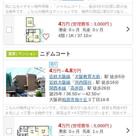
気になるイチオシ物件情報：「シャルムコート」。徒歩3分の位置に駅があ
る物件です。こちらの物件はマンションです。物件の周辺に駅が2つあり、
よく電車を利用する方にピッタリです。...
4
万
円
(管理費等：3,000円 )
0ヶ月
0ヶ月
敷金
礼金
4階 / 1K / 37.10㎡
ニドムコート
賃貸 | マンション
敷0
4
4.8
万円～
万円
近鉄大阪線
「
大阪教育大前
」駅 徒歩5分
近鉄大阪線
「
河内国分
」駅 徒歩16分
関西本線
「
高井田
」駅 徒歩26分
築25年 / 36.50㎡～42.50㎡
大阪府
柏原市
旭ケ丘
３丁目14-8
こちらの物件はマンションです。付近に駅が2つあるので、経路を用途や行
き先によって選べる物件です。家賃は月々4.5万円でございます。当社イチオ
シの物件の「ニドムコート」。ぜひ一...
4
万
円
(管理費等：5,000円 )
0ヶ月
1ヶ月
敷金
礼金