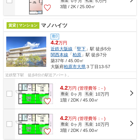
0ヶ月
5万円
敷金
礼金
3階 / 2K / 25.00㎡
マノハイツ
賃貸 | マンション
敷0
4.2
万円
近鉄大阪線
「
堅下
」駅 徒歩5分
関西本線
「
柏原
」駅 徒歩7分
築37年 / 45.00㎡
大阪府
柏原市
大県
３丁目13-57
近鉄堅下駅 徒歩8分の駅近アパート。
4.2
万
円
(管理費等：- )
0ヶ月
10万円
敷金
礼金
1階 / 2DK / 45.00㎡
4.2
万
円
(管理費等：- )
0ヶ月
10万円
敷金
礼金
3階 / 2DK / 45.00㎡