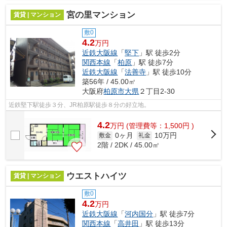
宮の里マンション
賃貸 | マンション
敷0
4.2
万円
近鉄大阪線
「
堅下
」駅 徒歩2分
関西本線
「
柏原
」駅 徒歩7分
近鉄大阪線
「
法善寺
」駅 徒歩10分
築56年 / 45.00㎡
大阪府
柏原市
大県
２丁目2-30
近鉄堅下駅徒歩３分、JR柏原駅徒歩８分の好立地。
4.2
万
円
(管理費等：1,500円 )
0ヶ月
10万円
敷金
礼金
2階 / 2DK / 45.00㎡
ウエストハイツ
賃貸 | マンション
敷0
4.2
万円
近鉄大阪線
「
河内国分
」駅 徒歩7分
関西本線
「
高井田
」駅 徒歩13分