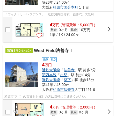
築26年 / 24.00㎡
大阪府
柏原市
国分本町
１丁目
「ヴィクトリーレジデンス」 近鉄河内国分駅 徒歩2分 大阪府
4
万
円
(管理費等：5,000円 )
0ヶ月
10万円
敷金
礼金
1階 / 1K / 24.00㎡
West Field法善寺Ⅰ
賃貸 | マンション
敷0
礼0
4
万円
近鉄大阪線
「
法善寺
」駅 徒歩7分
関西本線
「
志紀
」駅 徒歩14分
近鉄大阪線
「
堅下
」駅 徒歩15分
築41年 / 48.00㎡
大阪府
柏原市
法善寺
３丁目491-6
柏原市で（）の賃貸をお探しの方は気軽にご連絡ください。
4
万
円
(管理費等：2,000円 )
0ヶ月
0ヶ月
敷金
礼金