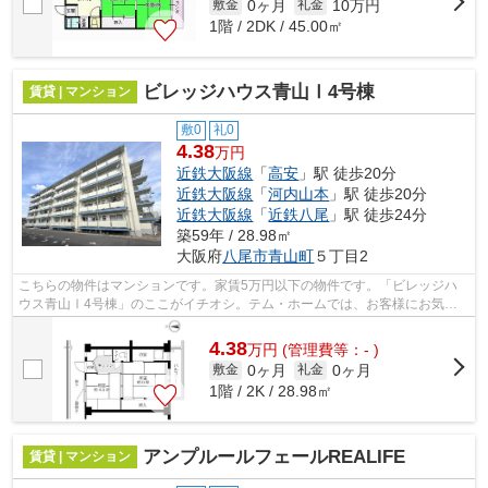
0ヶ月
10万円
敷金
礼金
1階 / 2DK / 45.00㎡
ビレッジハウス青山Ⅰ4号棟
賃貸 | マンション
敷0
礼0
4.38
万円
近鉄大阪線
「
高安
」駅 徒歩20分
近鉄大阪線
「
河内山本
」駅 徒歩20分
近鉄大阪線
「
近鉄八尾
」駅 徒歩24分
築59年 / 28.98㎡
大阪府
八尾市
青山町
５丁目2
こちらの物件はマンションです。家賃5万円以下の物件です。「ビレッジハ
ウス青山Ⅰ4号棟」のここがイチオシ。テム・ホームでは、お客様にお気に
入りの物件を見つけていただけるよう、ス...
4.38
万
円
(管理費等：- )
0ヶ月
0ヶ月
敷金
礼金
1階 / 2K / 28.98㎡
アンプルールフェールREALIFE
賃貸 | マンション