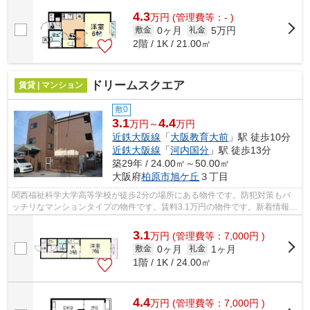
4.3
万
円
(管理費等：- )
0ヶ月
5万円
敷金
礼金
2階 / 1K / 21.00㎡
ドリームスクエア
賃貸 | マンション
敷0
3.1
4.4
万円～
万円
近鉄大阪線
「
大阪教育大前
」駅 徒歩10分
近鉄大阪線
「
河内国分
」駅 徒歩13分
築29年 / 24.00㎡～50.00㎡
大阪府
柏原市
旭ケ丘
３丁目
関西福祉科学大学高等学校が徒歩2分の場所にある物件です。防犯対策もバ
ッチリなマンションタイプの物件です。賃料3.1万円の物件です。新着情報：
ドリームスクエアの空室情報ならコチ...
3.1
万
円
(管理費等：7,000円 )
0ヶ月
1ヶ月
敷金
礼金
1階 / 1K / 24.00㎡
4.4
万
円
(管理費等：7,000円 )