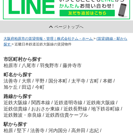
ページトップへ
大阪府柏原市の賃貸情報・管理｜株式会社テム・ホーム
>
(賃貸)路線・駅から
探す
>
近畿日本鉄道近鉄大阪線の賃貸物件
市区町村から探す
柏原市
/
八尾市
/
羽曳野市
/
藤井寺市
町名から探す
法善寺
/
大県
/
平野
/
国分本町
/
太平寺
/
古町
/
本郷
/
旭ケ丘
/
田辺
/
今町
路線から探す
近鉄大阪線
/
関西本線
/
近鉄道明寺線
/
近鉄南大阪線
/
近鉄信貴線
/
おおさか東線
/
近鉄長野線
/
地下鉄谷町線
/
近鉄難波・奈良線
/
近鉄西信貴ケーブル
駅から探す
柏原
/
堅下
/
法善寺
/
河内国分
/
高井田
/
志紀
/