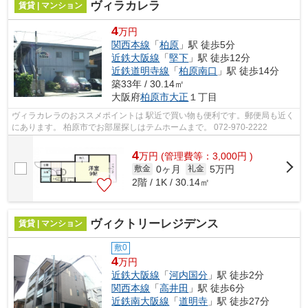
ヴィラカレラ
賃貸 | マンション
4
万円
関西本線
「
柏原
」駅 徒歩5分
近鉄大阪線
「
堅下
」駅 徒歩12分
近鉄道明寺線
「
柏原南口
」駅 徒歩14分
築33年 / 30.14㎡
大阪府
柏原市
大正
１丁目
ヴィラカレラのおススメポイントは 駅近で買い物も便利です。郵便局も近く
にあります。 柏原市でお部屋探しはテムホームまで。 072-970-2222
4
万
円
(管理費等：3,000円 )
0ヶ月
5万円
敷金
礼金
2階 / 1K / 30.14㎡
ヴィクトリーレジデンス
賃貸 | マンション
敷0
4
万円
近鉄大阪線
「
河内国分
」駅 徒歩2分
関西本線
「
高井田
」駅 徒歩6分
近鉄南大阪線
「
道明寺
」駅 徒歩27分