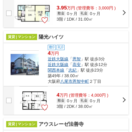
3.95
万
円
(管理費等：3,000円 )
0ヶ月
0ヶ月
敷金
礼金
3階 / 1DK / 31.00㎡
陽光ハイツ
賃貸 | マンション
敷0
礼0
4
万円
近鉄大阪線
「
恩智
」駅 徒歩3分
近鉄大阪線
「
高安
」駅 徒歩12分
関西本線
「
志紀
」駅 徒歩23分
築49年 / 38.00㎡
大阪府
八尾市
恩智中町
２丁目
4
万
円
(管理費等：4,000円 )
0ヶ月
0ヶ月
敷金
礼金
3階 / 2DK / 38.00㎡
アウスレーゼ法善寺
賃貸 | マンション