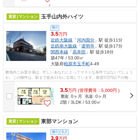
玉手山内外ハイツ
賃貸 | マンション
敷0
3.5
万円
近鉄大阪線
「
河内国分
」駅 徒歩11分
近鉄南大阪線
「
道明寺
」駅 徒歩17分
関西本線
「
高井田
」駅 徒歩18分
築47年 / 53.00㎡
大阪府
柏原市
玉手町
4-49
敷地内ごみ置き場は、忙しいあなたにとってマストな条件ではないでしょう
か。この物件は、駅まで徒歩11分に立地しています。家賃5万円以下の物件
です。「玉手山内外ハイツ」のここがイ...
3.5
万
円
(管理費等：5,000円 )
0ヶ月
0ヶ月
敷金
礼金
2階 / 3LDK / 53.00㎡
東部マンション
賃貸 | マンション
敷0
礼0
3.9
万円