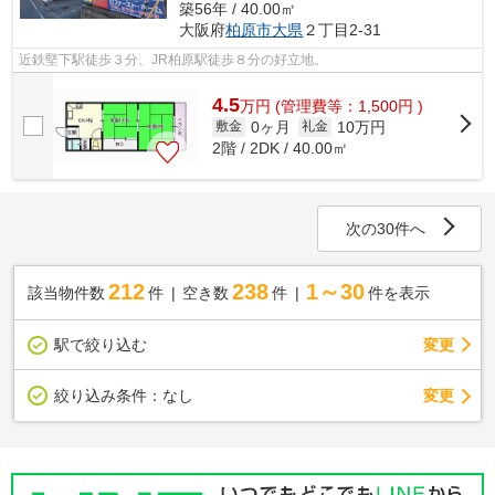
築56年 / 40.00㎡
大阪府
柏原市
大県
２丁目2-31
近鉄堅下駅徒歩３分、JR柏原駅徒歩８分の好立地。
4.5
万
円
(管理費等：1,500円 )
0ヶ月
10万円
敷金
礼金
2階 / 2DK / 40.00㎡
次の30件へ
212
238
1～30
該当物件数
件
空き数
件
件を表示
駅で絞り込む
変更
変更
絞り込み条件：
なし