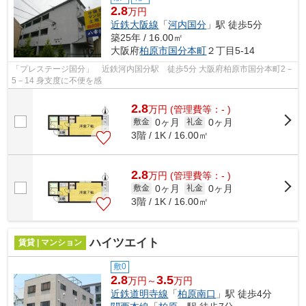
2.8
万円
近鉄大阪線
「
河内国分
」駅 徒歩5分
築25年 / 16.00㎡
大阪府
柏原市
国分本町
２丁目5-14
「プレステージ国分」 近鉄河内国分駅 徒歩5分 大阪府柏原市国分本町2－
5－14 身支度に不便を感
2.8
万
円
(管理費等：- )
0ヶ月
0ヶ月
敷金
礼金
3階 / 1K / 16.00㎡
2.8
万
円
(管理費等：- )
0ヶ月
0ヶ月
敷金
礼金
3階 / 1K / 16.00㎡
ハイツエイト
賃貸 | マンション
敷0
2.8
3.5
万円～
万円
近鉄道明寺線
「
柏原南口
」駅 徒歩4分