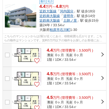
敷0
礼0
4.4
4.8
万円～
万円
近鉄大阪線
「
河内国分
」駅 徒歩18分
近鉄南大阪線
「
道明寺
」駅 徒歩14分
近鉄南大阪線
「
土師ノ里
」駅 徒歩15分
築24年 / 33.54㎡
大阪府
柏原市
石川町
1-30
こちらのマンションからは2駅が近くにあり、移動範囲も広がります。こち
らの物件はマンションです。賃料5万円以下の物件をお探しのお客様におす
すめです。こだわりポイント満載のアン...
4.4
万
円
(管理費等：3,500円 )
0ヶ月
0ヶ月
敷金
礼金
1階 / 1DK / 33.54㎡
4.5
万
円
(管理費等：3,500円 )
0ヶ月
0ヶ月
敷金
礼金
1階 / 1DK / 33.54㎡
4.5
万
円
(管理費等：3,500円 )
0ヶ月
0ヶ月
敷金
礼金
1階 / 1DK / 33.54㎡