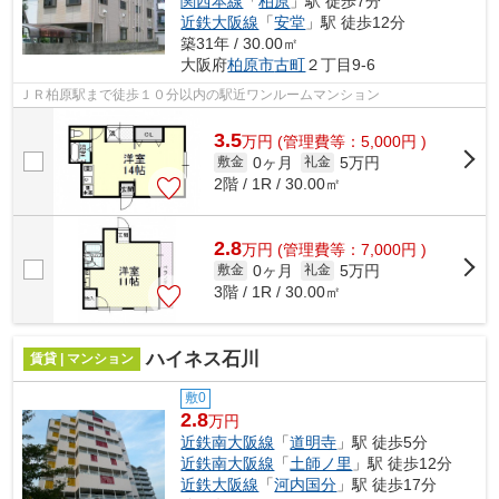
関西本線
「
柏原
」駅 徒歩7分
近鉄大阪線
「
安堂
」駅 徒歩12分
築31年 / 30.00㎡
大阪府
柏原市
古町
２丁目9-6
ＪＲ柏原駅まで徒歩１０分以内の駅近ワンルームマンション
3.5
万
円
(管理費等：5,000円 )
0ヶ月
5万円
敷金
礼金
2階 / 1R / 30.00㎡
2.8
万
円
(管理費等：7,000円 )
0ヶ月
5万円
敷金
礼金
3階 / 1R / 30.00㎡
ハイネス石川
賃貸 | マンション
敷0
2.8
万円
近鉄南大阪線
「
道明寺
」駅 徒歩5分
近鉄南大阪線
「
土師ノ里
」駅 徒歩12分
近鉄大阪線
「
河内国分
」駅 徒歩17分