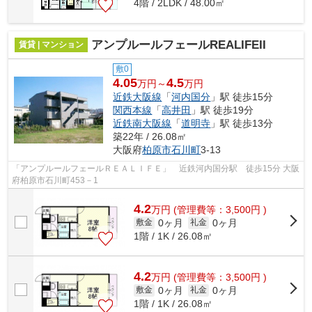
4階 / 2LDK / 48.00㎡
アンプルールフェールREALIFEII
賃貸 | マンション
敷0
4.05
4.5
万円～
万円
近鉄大阪線
「
河内国分
」駅 徒歩15分
関西本線
「
高井田
」駅 徒歩19分
近鉄南大阪線
「
道明寺
」駅 徒歩13分
築22年 / 26.08㎡
大阪府
柏原市
石川町
3-13
「アンプルールフェールＲＥＡＬＩＦＥ」 近鉄河内国分駅 徒歩15分 大阪
府柏原市石川町453－1
4.2
万
円
(管理費等：3,500円 )
0ヶ月
0ヶ月
敷金
礼金
1階 / 1K / 26.08㎡
4.2
万
円
(管理費等：3,500円 )
0ヶ月
0ヶ月
敷金
礼金
1階 / 1K / 26.08㎡