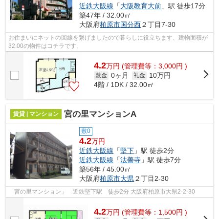
近鉄大阪線
「
大阪教育大前
」駅 徒歩17分
築47年 / 32.00㎡
大阪府
柏原市
国分西
２丁目7-30
お住まいにネットの回線を繋げましたので暮らしに役立ちます、建物面積が
32.00の物件はコチラです。
4.2
万
円
(管理費等：3,000円 )
0ヶ月
10万円
敷金
礼金
4階 / 1DK / 32.00㎡
宮の里マンションA
賃貸 | マンション
敷0
4.2
万円
近鉄大阪線
「
堅下
」駅 徒歩2分
近鉄大阪線
「
法善寺
」駅 徒歩7分
築56年 / 45.00㎡
大阪府
柏原市
大県
２丁目2-30
「宮の里マンション」 近鉄堅下駅 徒歩2分 大阪府柏原市大県2-2-30
4.2
万
円
(管理費等：1,500円 )