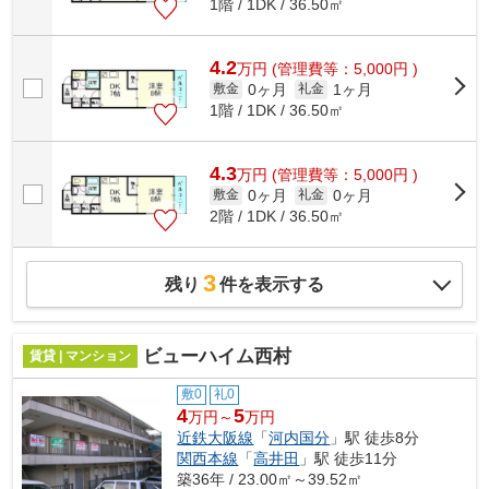
1階 / 1DK / 36.50㎡
4.2
万
円
(管理費等：5,000円 )
0ヶ月
1ヶ月
敷金
礼金
1階 / 1DK / 36.50㎡
4.3
万
円
(管理費等：5,000円 )
0ヶ月
0ヶ月
敷金
礼金
2階 / 1DK / 36.50㎡
3
残り
件を表示する
ビューハイム西村
賃貸 | マンション
敷0
礼0
4
5
万円～
万円
近鉄大阪線
「
河内国分
」駅 徒歩8分
関西本線
「
高井田
」駅 徒歩11分
築36年 / 23.00㎡～39.52㎡