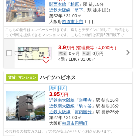
関西本線
「
柏原
」駅 徒歩5分
近鉄大阪線
「
堅下
」駅 徒歩10分
築52年 / 31.00㎡
大阪府
柏原市
上市
１丁目
こちらの物件はエレベーター付きです。造りとデザインに関して、自信をも
って情報を提供できるマンションです。こちらの物件は家賃5万円以下でご
契約いただけます。「東部マンション」...
3.9
万
円
(管理費等：4,000円 )
0ヶ月
0万円
敷金
礼金
4階 / 1DK / 31.00㎡
ハイツハピネス
賃貸 | マンション
敷0
礼0
3.95
万円
近鉄南大阪線
「
道明寺
」駅 徒歩16分
近鉄南大阪線
「
駒ヶ谷
」駅 徒歩16分
近鉄大阪線
「
河内国分
」駅 徒歩26分
築27年 / 31.00㎡
大阪府
柏原市
円明町
公共料金の都市ガスは、ガス代が安上がりという利点があります、