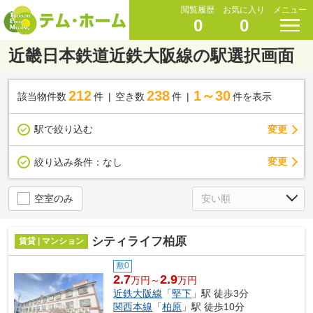
閲覧履歴
お気に入り
メニュー
0
0
近畿日本鉄道近鉄大阪線の駅選択画面
212
238
1～30
該当物件数
件
空き数
件
件を表示
駅で絞り込む
変更
変更
絞り込み条件：
なし
空室のみ
シティライフ柏原
賃貸 | マンション
敷0
2.7
2.9
万円～
万円
近鉄大阪線
「
堅下
」駅 徒歩3分
関西本線
「
柏原
」駅 徒歩10分