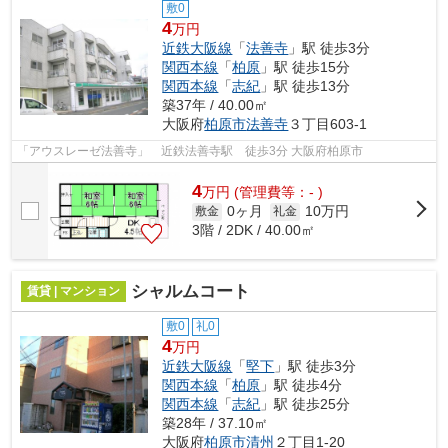
敷0
4
万円
近鉄大阪線
「
法善寺
」駅 徒歩3分
関西本線
「
柏原
」駅 徒歩15分
関西本線
「
志紀
」駅 徒歩13分
築37年 / 40.00㎡
大阪府
柏原市
法善寺
３丁目603-1
「アウスレーゼ法善寺」 近鉄法善寺駅 徒歩3分 大阪府柏原市
4
万
円
(管理費等：- )
0ヶ月
10万円
敷金
礼金
3階 / 2DK / 40.00㎡
シャルムコート
賃貸 | マンション
敷0
礼0
4
万円
近鉄大阪線
「
堅下
」駅 徒歩3分
関西本線
「
柏原
」駅 徒歩4分
関西本線
「
志紀
」駅 徒歩25分
築28年 / 37.10㎡
大阪府
柏原市
清州
２丁目1-20