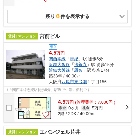
6
残り
件を表示する
宮前ビル
賃貸 | マンション
敷0
4.5
万円
関西本線
「
志紀
」駅 徒歩3分
近鉄大阪線
「
法善寺
」駅 徒歩15分
近鉄大阪線
「
恩智
」駅 徒歩17分
築33年 / 40.00㎡
大阪府
八尾市
東弓削
１丁目156
ＪＲ関西本線志紀駅徒歩6分、駅近で生活に便利です。
4.5
万
円
(管理費等：7,000円 )
0ヶ月
5万円
敷金
礼金
2階 / 2DK / 40.00㎡
エバンジェル片井
賃貸 | マンション