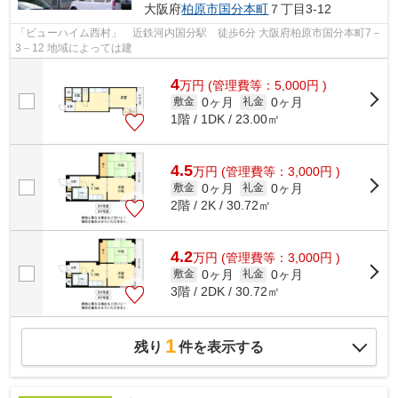
大阪府
柏原市
国分本町
７丁目3-12
「ビューハイム西村」 近鉄河内国分駅 徒歩6分 大阪府柏原市国分本町7－
3－12 地域によっては建
4
万
円
(管理費等：5,000円 )
0ヶ月
0ヶ月
敷金
礼金
1階 / 1DK / 23.00㎡
4.5
万
円
(管理費等：3,000円 )
0ヶ月
0ヶ月
敷金
礼金
2階 / 2K / 30.72㎡
4.2
万
円
(管理費等：3,000円 )
0ヶ月
0ヶ月
敷金
礼金
3階 / 2DK / 30.72㎡
1
残り
件を表示する