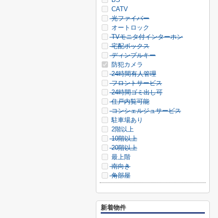
CATV
光ファイバー
オートロック
TVモニタ付インターホン
宅配ボックス
ディンプルキー
防犯カメラ
24時間有人管理
フロントサービス
24時間ゴミ出し可
住戸内覧可能
コンシェルジュサービス
駐車場あり
2階以上
10階以上
20階以上
最上階
南向き
角部屋
新着物件