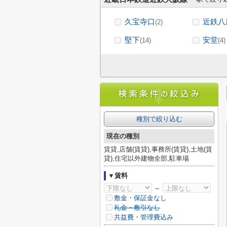
久宝寺口
近鉄八
(2)
堅下
安堂
(14)
(4)
種別で絞り込む
現在の種別
賃貸,店舗(賃貸),事務所(賃貸),土地(賃
貸),住宅以外建物全部,駐車場
▼賃料
～
敷金・保証金なし
礼金・敷引なし
共益費・管理費込み