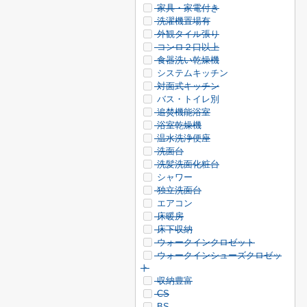
家具・家電付き
洗濯機置場有
外観タイル張り
コンロ２口以上
食器洗い乾燥機
システムキッチン
対面式キッチン
バス・トイレ別
追焚機能浴室
浴室乾燥機
温水洗浄便座
洗面台
洗髪洗面化粧台
シャワー
独立洗面台
エアコン
床暖房
床下収納
ウォークインクロゼット
ウォークインシューズクロゼッ
ト
収納豊富
CS
BS