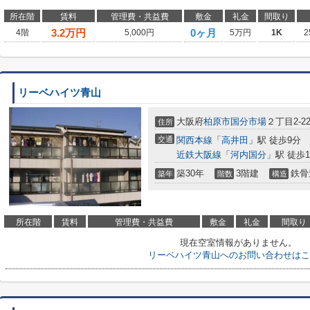
所在階
賃料
管理費・共益費
敷金
礼金
間取り
3.2
万円
0ヶ月
4階
5,000円
5万円
1K
2
リーベハイツ青山
大阪府
柏原市
国分市場
２丁目2-2
住所
交通
関西本線
「
高井田
」駅 徒歩9分
近鉄大阪線
「
河内国分
」駅 徒歩1
築30年
3階建
鉄骨
築年
階数
構造
所在階
賃料
管理費・共益費
敷金
礼金
間取り
現在空室情報がありません。
リーベハイツ青山へのお問い合わせはこ