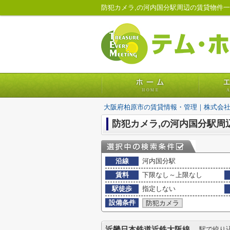
防犯カメラ,の河内国分駅周辺の賃貸物件
大阪府柏原市の賃貸情報・管理｜株式会
防犯カメラ,の河内国分駅周
沿線
河内国分駅
賃料
下限なし～上限なし
駅徒歩
指定しない
設備条件
防犯カメラ
近畿日本鉄道近鉄大阪線
駅で絞り