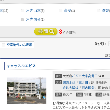
尾
河内山本
高安
恩智
(17)
(6)
(1)
河内国分
(1)
3
件が該当
並び順：
空室物件のみ表示
該
キャッスルエビス
大阪府
柏原市
大字高井田
84-8
住所
交通
関西本線
「
高井田
」駅 徒歩8分
近鉄大阪線
「
河内国分
」駅 徒歩1
築30年
4階建
鉄骨
築年
階数
構造
お洒落な外観でスタイリッシュな一人暮
エビスで一人暮らしをお考えの方はテム