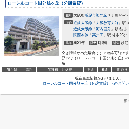
ローレルコート国分旭ヶ丘（分譲賃貸）
大阪府
柏原市
旭ケ丘
３丁目14-25
住所
交通
近鉄大阪線
「
大阪教育大前
」駅 
近鉄大阪線
「
河内国分
」駅 徒歩1
関西本線
「
高井田
」駅 徒歩25分
築31年
9階建
鉄筋
築年
階数
構造
空き情報が出た場合はすぐ連絡可能です
原市で（ローレルコート国分旭ヶ丘）の
絡...
所在階
賃料
管理費・共益費
敷金
礼金
間取り
現在空室情報がありません。
ローレルコート国分旭ヶ丘（分譲賃貸）へのお問い
該