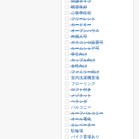
分譲タイプ
眺望良好
二世帯住宅
フリーレント
カードキー
オープンハウス
外国人可
ガスコンロ設置可
ルームシェア可
学生向け
カップル向け
女性向け
ファミリー向け
室内洗濯機置場
フローリング
ロフト付き
メゾネット
ベランダ
バルコニー
ルーフバルコニー
オール電化
エレベーター
駐輪場
バイク置場あり