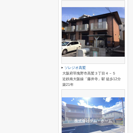
ソレジオ高鷲
大阪府羽曳野市高鷲３丁目４－５
近鉄南大阪線「藤井寺」駅 徒歩12分
築21年