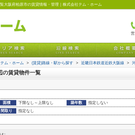
一覧大阪府柏原市の賃貸情報・管理｜株式会社テム・ホーム
営
社テム・ホーム
>
(賃貸)路線・駅から探す
>
近畿日本鉄道近鉄大阪線
>
辺の賃貸物件一覧
面積
下限なし～上限なし
築年数
指定しない
間取り
指定なし
込む