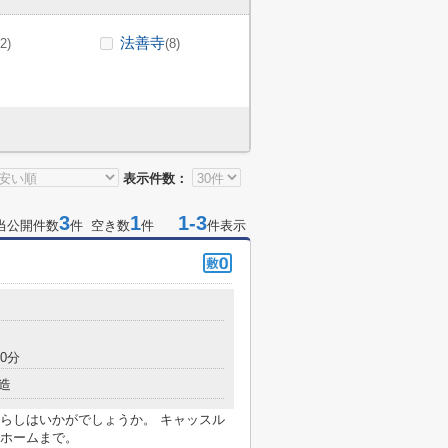
法善寺
(2)
(8)
表示件数：
3
1
1-3
当公開件数
件 空き数
件
件表示
0分
造
らしはいかがでしょうか。 キャッスル
ホームまで。