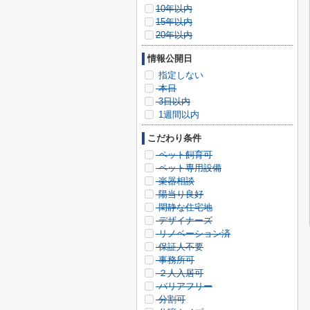
10年以内
15年以内
20年以内
情報公開日
指定しない
本日
3日以内
1週間以内
こだわり条件
ペット飼育可
ペット専用設備
楽器相談
陽当り良好
閑静な住宅地
デザイナーズ
リノベーション済
保証人不要
事務所可
２人入居可
バリアフリー
分割可