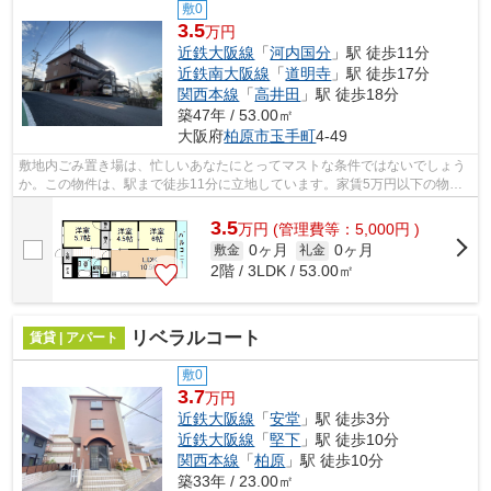
敷0
3.5
万円
近鉄大阪線
「
河内国分
」駅 徒歩11分
近鉄南大阪線
「
道明寺
」駅 徒歩17分
関西本線
「
高井田
」駅 徒歩18分
築47年 / 53.00㎡
大阪府
柏原市
玉手町
4-49
敷地内ごみ置き場は、忙しいあなたにとってマストな条件ではないでしょう
か。この物件は、駅まで徒歩11分に立地しています。家賃5万円以下の物件
です。「玉手山内外ハイツ」のここがイ...
3.5
万
円
(管理費等：5,000円 )
0ヶ月
0ヶ月
敷金
礼金
2階 / 3LDK / 53.00㎡
リベラルコート
賃貸 | アパート
敷0
3.7
万円
近鉄大阪線
「
安堂
」駅 徒歩3分
近鉄大阪線
「
堅下
」駅 徒歩10分
関西本線
「
柏原
」駅 徒歩10分
築33年 / 23.00㎡