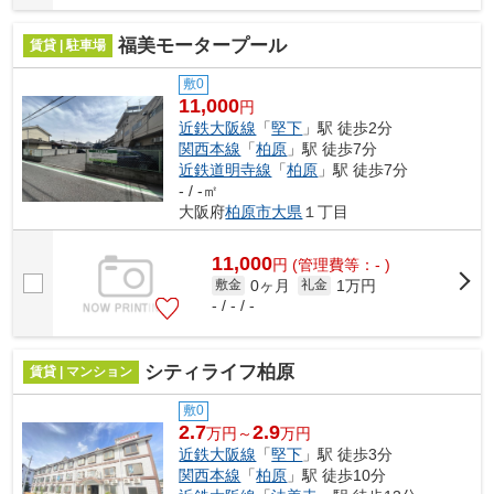
福美モータープール
賃貸 | 駐車場
敷0
11,000
円
近鉄大阪線
「
堅下
」駅 徒歩2分
関西本線
「
柏原
」駅 徒歩7分
近鉄道明寺線
「
柏原
」駅 徒歩7分
- / -㎡
大阪府
柏原市
大県
１丁目
11,000
円
(管理費等：- )
0ヶ月
1万円
敷金
礼金
- / - / -
シティライフ柏原
賃貸 | マンション
敷0
2.7
2.9
万円～
万円
近鉄大阪線
「
堅下
」駅 徒歩3分
関西本線
「
柏原
」駅 徒歩10分