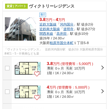
ヴィクトリーレジデンス
賃貸 | アパート
敷0
3.8
4
万円～
万円
近鉄大阪線
「
河内国分
」駅 徒歩2分
近鉄南大阪線
「
道明寺
」駅 徒歩27分
関西本線
「
高井田
」駅 徒歩10分
築26年 / 24.00㎡
大阪府
柏原市
国分本町
１丁目5-8
「ヴィクトリーレジデンス」 近鉄河内国分駅 徒歩2分 大阪府柏原市国分
本町1－5－8 映画なども楽
3.8
万
円
(管理費等：5,000円 )
0ヶ月
10万円
敷金
礼金
1階 / 1K / 24.00㎡
4
万
円
(管理費等：5,000円 )
0ヶ月
10万円
敷金
礼金
1階 / 1K / 24.00㎡