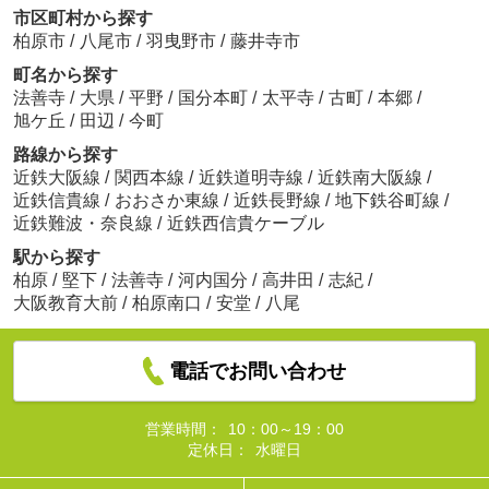
市区町村から探す
柏原市
/
八尾市
/
羽曳野市
/
藤井寺市
町名から探す
法善寺
/
大県
/
平野
/
国分本町
/
太平寺
/
古町
/
本郷
/
旭ケ丘
/
田辺
/
今町
路線から探す
近鉄大阪線
/
関西本線
/
近鉄道明寺線
/
近鉄南大阪線
/
近鉄信貴線
/
おおさか東線
/
近鉄長野線
/
地下鉄谷町線
/
近鉄難波・奈良線
/
近鉄西信貴ケーブル
駅から探す
柏原
/
堅下
/
法善寺
/
河内国分
/
高井田
/
志紀
/
大阪教育大前
/
柏原南口
/
安堂
/
八尾
電話でお問い合わせ
営業時間：
10：00～19：00
定休日：
水曜日