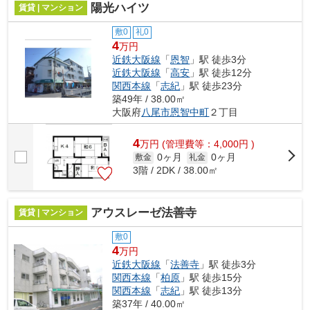
陽光ハイツ
賃貸 | マンション
敷0
礼0
4
万円
近鉄大阪線
「
恩智
」駅 徒歩3分
近鉄大阪線
「
高安
」駅 徒歩12分
関西本線
「
志紀
」駅 徒歩23分
築49年 / 38.00㎡
大阪府
八尾市
恩智中町
２丁目
4
万
円
(管理費等：4,000円 )
0ヶ月
0ヶ月
敷金
礼金
3階 / 2DK / 38.00㎡
アウスレーゼ法善寺
賃貸 | マンション
敷0
4
万円
近鉄大阪線
「
法善寺
」駅 徒歩3分
関西本線
「
柏原
」駅 徒歩15分
関西本線
「
志紀
」駅 徒歩13分
築37年 / 40.00㎡