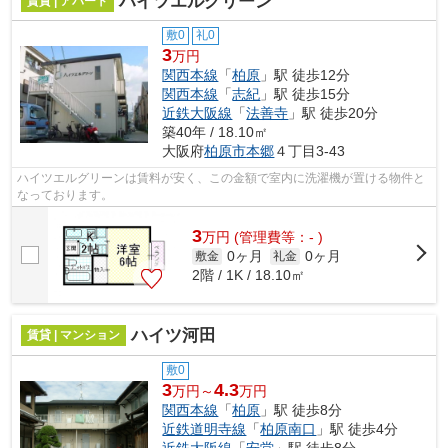
ハイツエルグリーン
賃貸 | アパート
敷0
礼0
3
万円
関西本線
「
柏原
」駅 徒歩12分
関西本線
「
志紀
」駅 徒歩15分
近鉄大阪線
「
法善寺
」駅 徒歩20分
築40年 / 18.10㎡
大阪府
柏原市
本郷
４丁目3-43
ハイツエルグリーンは賃料が安く、この金額で室内に洗濯機が置ける物件と
なっております。
3
万
円
(管理費等：- )
0ヶ月
0ヶ月
敷金
礼金
2階 / 1K / 18.10㎡
ハイツ河田
賃貸 | マンション
敷0
3
4.3
万円～
万円
関西本線
「
柏原
」駅 徒歩8分
近鉄道明寺線
「
柏原南口
」駅 徒歩4分