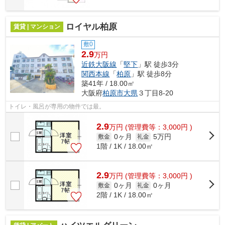
ロイヤル柏原
賃貸 | マンション
敷0
2.9
万円
近鉄大阪線
「
堅下
」駅 徒歩3分
関西本線
「
柏原
」駅 徒歩8分
築41年 / 18.00㎡
大阪府
柏原市
大県
３丁目8-20
トイレ・風呂が専用の物件では最。
2.9
万
円
(管理費等：3,000円 )
0ヶ月
5万円
敷金
礼金
1階 / 1K / 18.00㎡
2.9
万
円
(管理費等：3,000円 )
0ヶ月
0ヶ月
敷金
礼金
2階 / 1K / 18.00㎡