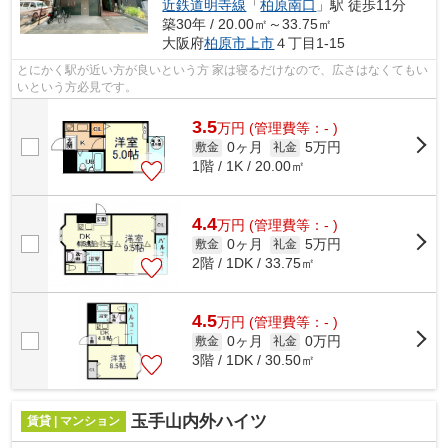
近鉄道明寺線
「
柏原南口
」駅 徒歩11分
築30年 / 20.00㎡～33.75㎡
大阪府
柏原市
上市
４丁目1-15
とにかく駅が近い方が良いという方 家は寝るだけなので、広さはなくてもい
いという方必見です。
3.5
万
円
(管理費等：- )
0ヶ月
5万円
敷金
礼金
1階 / 1K / 20.00㎡
4.4
万
円
(管理費等：- )
0ヶ月
5万円
敷金
礼金
2階 / 1DK / 33.75㎡
4.5
万
円
(管理費等：- )
0ヶ月
0万円
敷金
礼金
3階 / 1DK / 30.50㎡
玉手山内外ハイツ
賃貸 | マンション