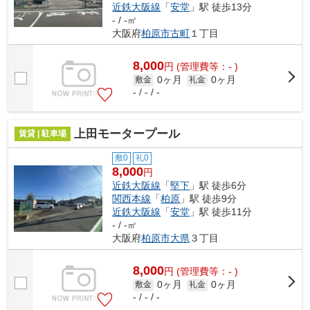
近鉄大阪線
「
安堂
」駅 徒歩13分
- / -㎡
大阪府
柏原市
古町
１丁目
8,000
円
(管理費等：- )
0ヶ月
0ヶ月
敷金
礼金
- / - / -
上田モータープール
賃貸 | 駐車場
敷0
礼0
8,000
円
近鉄大阪線
「
堅下
」駅 徒歩6分
関西本線
「
柏原
」駅 徒歩9分
近鉄大阪線
「
安堂
」駅 徒歩11分
- / -㎡
大阪府
柏原市
大県
３丁目
8,000
円
(管理費等：- )
0ヶ月
0ヶ月
敷金
礼金
- / - / -