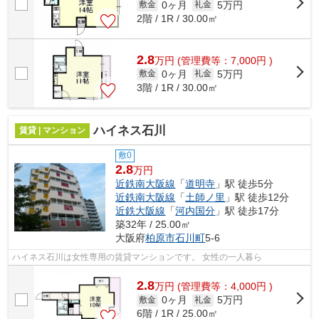
0ヶ月
5万円
敷金
礼金
2階 / 1R / 30.00㎡
2.8
万
円
(管理費等：7,000円 )
0ヶ月
5万円
敷金
礼金
3階 / 1R / 30.00㎡
ハイネス石川
賃貸 | マンション
敷0
2.8
万円
近鉄南大阪線
「
道明寺
」駅 徒歩5分
近鉄南大阪線
「
土師ノ里
」駅 徒歩12分
近鉄大阪線
「
河内国分
」駅 徒歩17分
築32年 / 25.00㎡
大阪府
柏原市
石川町
5-6
ハイネス石川は女性専用の賃貸マンションです。 女性の一人暮ら
2.8
万
円
(管理費等：4,000円 )
0ヶ月
5万円
敷金
礼金
6階 / 1R / 25.00㎡