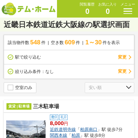
閲覧履歴
お気に入り
メニュー
0
0
近畿日本鉄道近鉄大阪線の駅選択画面
548
609
1～30
該当物件数
件
空き数
件
件を表示
駅で絞り込む
変更
変更
絞り込み条件：
なし
空室のみ
三木駐車場
賃貸 | 駐車場
敷0
礼0
8,000
円
近鉄道明寺線
「
柏原南口
」駅 徒歩7分
関西本線
「
柏原
」駅 徒歩8分