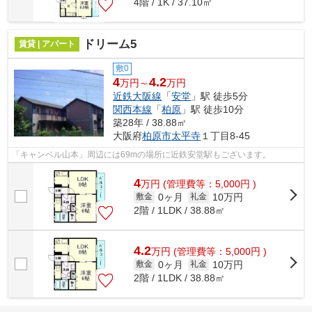
4階 / 1K / 37.10㎡
ドリーム5
賃貸 | アパート
敷0
4
4.2
万円～
万円
近鉄大阪線
「
安堂
」駅 徒歩5分
関西本線
「
柏原
」駅 徒歩10分
築28年 / 38.88㎡
大阪府
柏原市
太平寺
１丁目8-45
「キャンベル山本」周辺には69mの場所に近鉄安堂駅もございます。
4
万
円
(管理費等：5,000円 )
0ヶ月
10万円
敷金
礼金
2階 / 1LDK / 38.88㎡
4.2
万
円
(管理費等：5,000円 )
0ヶ月
10万円
敷金
礼金
2階 / 1LDK / 38.88㎡