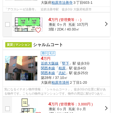
大阪府
柏原市
法善寺
３丁目603-1
「アウスレーゼ法善寺」 近鉄法善寺駅 徒歩3分 大阪府柏原市
4
万
円
(管理費等：- )
0ヶ月
10万円
敷金
礼金
3階 / 2DK / 40.00㎡
シャルムコート
賃貸 | マンション
敷0
礼0
4
万円
近鉄大阪線
「
堅下
」駅 徒歩3分
関西本線
「
柏原
」駅 徒歩4分
関西本線
「
志紀
」駅 徒歩25分
築28年 / 37.10㎡
大阪府
柏原市
清州
２丁目1-20
気になるイチオシ物件情報：「シャルムコート」。徒歩3分の位置に駅があ
る物件です。こちらの物件はマンションです。物件の周辺に駅が2つあり、
よく電車を利用する方にピッタリです。...
4
万
円
(管理費等：3,000円 )
0ヶ月
0ヶ月
敷金
礼金