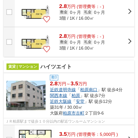
2.8
万
円
(管理費等：- )
0ヶ月
0ヶ月
敷金
礼金
3階 / 1K / 16.00㎡
2.8
万
円
(管理費等：- )
0ヶ月
0ヶ月
敷金
礼金
3階 / 1K / 16.00㎡
ハイツエイト
賃貸 | マンション
敷0
2.8
3.5
万円～
万円
近鉄道明寺線
「
柏原南口
」駅 徒歩4分
関西本線
「
柏原
」駅 徒歩7分
近鉄大阪線
「
安堂
」駅 徒歩12分
築31年 / 30.00㎡
大阪府
柏原市
古町
２丁目9-6
ＪＲ柏原駅まで徒歩１０分以内の駅近ワンルームマンション
3.5
万
円
(管理費等：5,000円 )