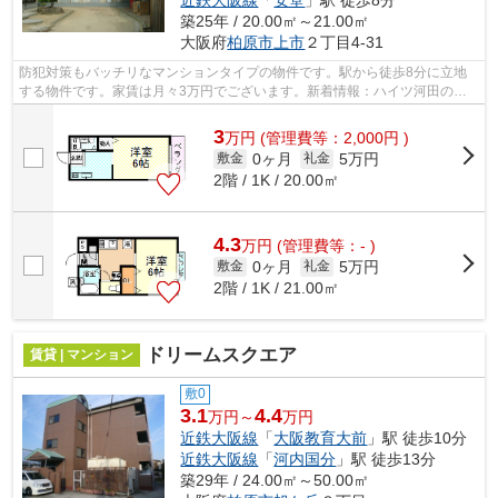
近鉄大阪線
「
安堂
」駅 徒歩8分
築25年 / 20.00㎡～21.00㎡
大阪府
柏原市
上市
２丁目4-31
防犯対策もバッチリなマンションタイプの物件です。駅から徒歩8分に立地
する物件です。家賃は月々3万円でございます。新着情報：ハイツ河田の空
室情報ならコチラ。交通利便性の高い関...
3
万
円
(管理費等：2,000円 )
0ヶ月
5万円
敷金
礼金
2階 / 1K / 20.00㎡
4.3
万
円
(管理費等：- )
0ヶ月
5万円
敷金
礼金
2階 / 1K / 21.00㎡
ドリームスクエア
賃貸 | マンション
敷0
3.1
4.4
万円～
万円
近鉄大阪線
「
大阪教育大前
」駅 徒歩10分
近鉄大阪線
「
河内国分
」駅 徒歩13分
築29年 / 24.00㎡～50.00㎡