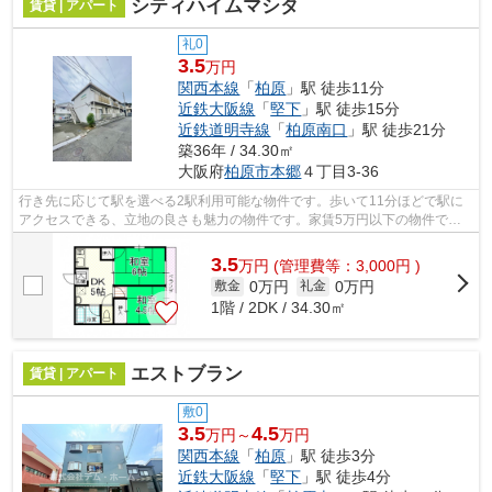
シティハイムマシタ
賃貸 | アパート
礼0
3.5
万円
関西本線
「
柏原
」駅 徒歩11分
近鉄大阪線
「
堅下
」駅 徒歩15分
近鉄道明寺線
「
柏原南口
」駅 徒歩21分
築36年 / 34.30㎡
大阪府
柏原市
本郷
４丁目3-36
行き先に応じて駅を選べる2駅利用可能な物件です。歩いて11分ほどで駅に
アクセスできる、立地の良さも魅力の物件です。家賃5万円以下の物件で
す。シティハイムマシタの詳しい情報。柏...
3.5
万
円
(管理費等：3,000円 )
0万円
0万円
敷金
礼金
1階 / 2DK / 34.30㎡
エストブラン
賃貸 | アパート
敷0
3.5
4.5
万円～
万円
関西本線
「
柏原
」駅 徒歩3分
近鉄大阪線
「
堅下
」駅 徒歩4分