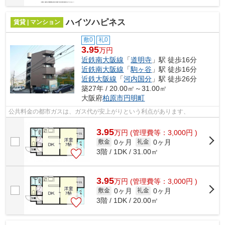
ハイツハピネス
賃貸 | マンション
敷0
礼0
3.95
万円
近鉄南大阪線
「
道明寺
」駅 徒歩16分
近鉄南大阪線
「
駒ヶ谷
」駅 徒歩16分
近鉄大阪線
「
河内国分
」駅 徒歩26分
築27年 / 20.00㎡～31.00㎡
大阪府
柏原市
円明町
公共料金の都市ガスは、ガス代が安上がりという利点があります、
3.95
万
円
(管理費等：3,000円 )
0ヶ月
0ヶ月
敷金
礼金
3階 / 1DK / 31.00㎡
3.95
万
円
(管理費等：3,000円 )
0ヶ月
0ヶ月
敷金
礼金
3階 / 1DK / 20.00㎡