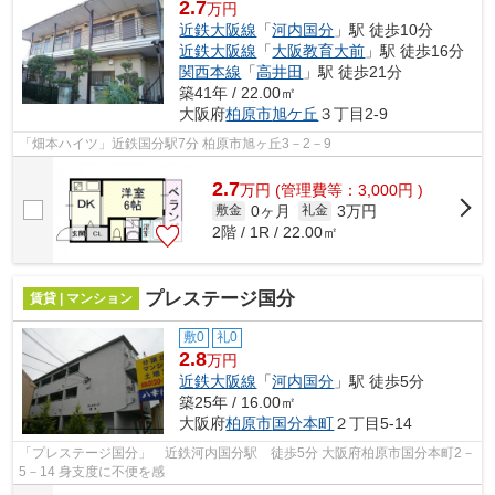
2.7
万円
近鉄大阪線
「
河内国分
」駅 徒歩10分
近鉄大阪線
「
大阪教育大前
」駅 徒歩16分
関西本線
「
高井田
」駅 徒歩21分
築41年 / 22.00㎡
大阪府
柏原市
旭ケ丘
３丁目2-9
「畑本ハイツ」近鉄国分駅7分 柏原市旭ヶ丘3－2－9
2.7
万
円
(管理費等：3,000円 )
0ヶ月
3万円
敷金
礼金
2階 / 1R / 22.00㎡
プレステージ国分
賃貸 | マンション
敷0
礼0
2.8
万円
近鉄大阪線
「
河内国分
」駅 徒歩5分
築25年 / 16.00㎡
大阪府
柏原市
国分本町
２丁目5-14
「プレステージ国分」 近鉄河内国分駅 徒歩5分 大阪府柏原市国分本町2－
5－14 身支度に不便を感