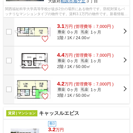
大阪府
柏原市
旭ケ丘
３丁目
関西福祉科学大学高等学校が徒歩2分の場所にある物件です。防犯対策もバ
ッチリなマンションタイプの物件です。賃料3.1万円の物件です。新着情報：
ドリームスクエアの空室情報ならコチ...
3.1
万
円
(管理費等：7,000円 )
0ヶ月
1ヶ月
敷金
礼金
1階 / 1K / 24.00㎡
4.4
万
円
(管理費等：7,000円 )
0ヶ月
1ヶ月
敷金
礼金
2階 / 1K / 50.00㎡
4.2
万
円
(管理費等：7,000円 )
0ヶ月
1ヶ月
敷金
礼金
3階 / 1K / 50.00㎡
キャッスルエビス
賃貸 | マンション
敷0
3.2
万円