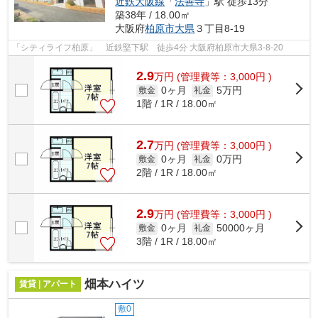
近鉄大阪線
「
法善寺
」駅 徒歩13分
築38年 / 18.00㎡
大阪府
柏原市
大県
３丁目8-19
「シティライフ柏原」 近鉄堅下駅 徒歩4分 大阪府柏原市大県3-8-20
2.9
万
円
(管理費等：3,000円 )
0ヶ月
5万円
敷金
礼金
1階 / 1R / 18.00㎡
2.7
万
円
(管理費等：3,000円 )
0ヶ月
0万円
敷金
礼金
2階 / 1R / 18.00㎡
2.9
万
円
(管理費等：3,000円 )
0ヶ月
50000ヶ月
敷金
礼金
3階 / 1R / 18.00㎡
畑本ハイツ
賃貸 | アパート
敷0