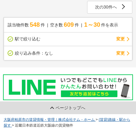
次の30件へ
548
609
1～30
該当物件数
件
空き数
件
件を表示
駅で絞り込む
変更
変更
絞り込み条件：
なし
ページトップへ
大阪府柏原市の賃貸情報・管理｜株式会社テム・ホーム
>
(賃貸)路線・駅から
探す
>
近畿日本鉄道近鉄大阪線の賃貸物件