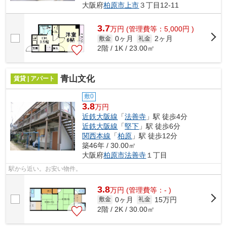
大阪府
柏原市
上市
３丁目12-11
3.7
万
円
(管理費等：5,000円 )
0ヶ月
2ヶ月
敷金
礼金
2階 / 1K / 23.00㎡
青山文化
賃貸 | アパート
敷0
3.8
万円
近鉄大阪線
「
法善寺
」駅 徒歩4分
近鉄大阪線
「
堅下
」駅 徒歩6分
関西本線
「
柏原
」駅 徒歩12分
築46年 / 30.00㎡
大阪府
柏原市
法善寺
１丁目
駅から近い。お安い物件。
3.8
万
円
(管理費等：- )
0ヶ月
15万円
敷金
礼金
2階 / 2K / 30.00㎡