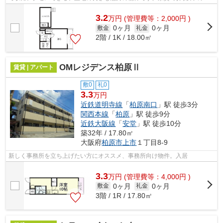
件をお探しの方にもおすすめです。気にな...
3.2
万
円
(管理費等：2,000円 )
0ヶ月
0ヶ月
敷金
礼金
2階 / 1K / 18.00㎡
OMレジデンス柏原Ⅱ
賃貸 | アパート
敷0
礼0
3.3
万円
近鉄道明寺線
「
柏原南口
」駅 徒歩3分
関西本線
「
柏原
」駅 徒歩9分
近鉄大阪線
「
安堂
」駅 徒歩10分
築32年 / 17.80㎡
大阪府
柏原市
上市
１丁目8-9
新しく事務所を立ち上げたい方にオススメ、事務所向け物件。入居
3.3
万
円
(管理費等：4,000円 )
0ヶ月
0ヶ月
敷金
礼金
3階 / 1R / 17.80㎡