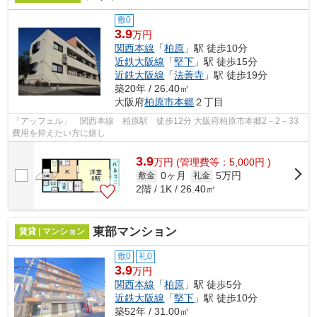
敷0
3.9
万円
関西本線
「
柏原
」駅 徒歩10分
近鉄大阪線
「
堅下
」駅 徒歩15分
近鉄大阪線
「
法善寺
」駅 徒歩19分
築20年 / 26.40㎡
大阪府
柏原市
本郷
２丁目
「アッフェル」 関西本線 柏原駅 徒歩12分 大阪府柏原市本郷2－2－33
費用を抑えたい方に嬉し
3.9
万
円
(管理費等：5,000円 )
0ヶ月
5万円
敷金
礼金
2階 / 1K / 26.40㎡
東部マンション
賃貸 | マンション
敷0
礼0
3.9
万円
関西本線
「
柏原
」駅 徒歩5分
近鉄大阪線
「
堅下
」駅 徒歩10分
築52年 / 31.00㎡