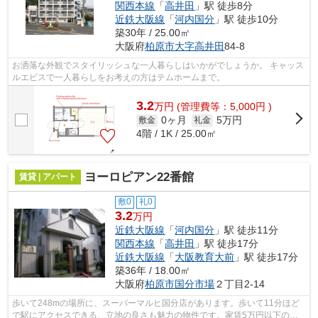
関西本線
「
高井田
」駅 徒歩8分
近鉄大阪線
「
河内国分
」駅 徒歩10分
築30年 / 25.00㎡
大阪府
柏原市
大字高井田
84-8
お洒落な外観でスタイリッシュな一人暮らしはいかがでしょうか。 キャッス
ルエビスで一人暮らしをお考えの方はテムホームまで。
3.2
万
円
(管理費等：5,000円 )
0ヶ月
5万円
敷金
礼金
4階 / 1K / 25.00㎡
ヨーロピアン22番館
賃貸 | アパート
敷0
礼0
3.2
万円
近鉄大阪線
「
河内国分
」駅 徒歩11分
関西本線
「
高井田
」駅 徒歩17分
近鉄大阪線
「
大阪教育大前
」駅 徒歩17分
築36年 / 18.00㎡
大阪府
柏原市
国分市場
２丁目2-14
歩いて248mの場所に、スーパーマルヒ国分店があります。歩いて11分ほど
で駅にアクセスできる、立地の良さも魅力の物件です。家賃5万円以下の物