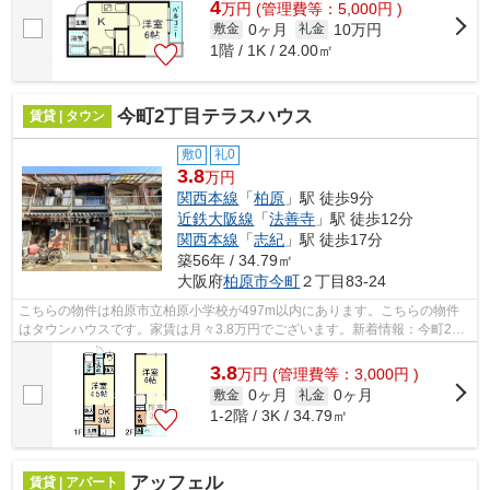
4
万
円
(管理費等：5,000円 )
0ヶ月
10万円
敷金
礼金
1階 / 1K / 24.00㎡
今町2丁目テラスハウス
賃貸 | タウン
敷0
礼0
3.8
万円
関西本線
「
柏原
」駅 徒歩9分
近鉄大阪線
「
法善寺
」駅 徒歩12分
関西本線
「
志紀
」駅 徒歩17分
築56年 / 34.79㎡
大阪府
柏原市
今町
２丁目83-24
こちらの物件は柏原市立柏原小学校が497m以内にあります。こちらの物件
はタウンハウスです。家賃は月々3.8万円でございます。新着情報：今町2丁
目テラスハウスの空室情報ならコチラ。...
3.8
万
円
(管理費等：3,000円 )
0ヶ月
0ヶ月
敷金
礼金
1-2階 / 3K / 34.79㎡
アッフェル
賃貸 | アパート