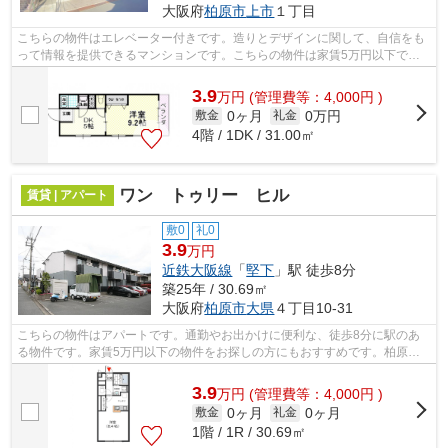
大阪府
柏原市
上市
１丁目
こちらの物件はエレベーター付きです。造りとデザインに関して、自信をも
って情報を提供できるマンションです。こちらの物件は家賃5万円以下でご
契約いただけます。「東部マンション」...
3.9
万
円
(管理費等：4,000円 )
0ヶ月
0万円
敷金
礼金
4階 / 1DK / 31.00㎡
ワン トゥリー ヒル
賃貸 | アパート
敷0
礼0
3.9
万円
近鉄大阪線
「
堅下
」駅 徒歩8分
築25年 / 30.69㎡
大阪府
柏原市
大県
４丁目10-31
こちらの物件はアパートです。通勤やお出かけに便利な、徒歩8分に駅のあ
る物件です。家賃5万円以下の物件をお探しの方にもおすすめです。柏原市
近辺での物件情報：大好評のあの物件「...
3.9
万
円
(管理費等：4,000円 )
0ヶ月
0ヶ月
敷金
礼金
1階 / 1R / 30.69㎡