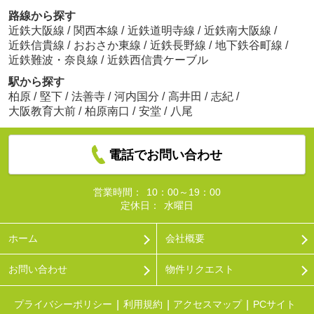
路線から探す
近鉄大阪線
/
関西本線
/
近鉄道明寺線
/
近鉄南大阪線
/
近鉄信貴線
/
おおさか東線
/
近鉄長野線
/
地下鉄谷町線
/
近鉄難波・奈良線
/
近鉄西信貴ケーブル
駅から探す
柏原
/
堅下
/
法善寺
/
河内国分
/
高井田
/
志紀
/
大阪教育大前
/
柏原南口
/
安堂
/
八尾
電話でお問い合わせ
営業時間：
10：00～19：00
定休日：
水曜日
ホーム
会社概要
お問い合わせ
物件リクエスト
プライバシーポリシー
利用規約
アクセスマップ
PCサイト