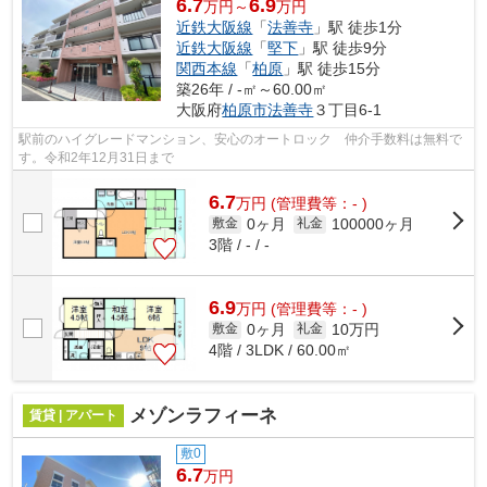
6.7
6.9
万円～
万円
近鉄大阪線
「
法善寺
」駅 徒歩1分
近鉄大阪線
「
堅下
」駅 徒歩9分
関西本線
「
柏原
」駅 徒歩15分
築26年 / -㎡～60.00㎡
大阪府
柏原市
法善寺
３丁目6-1
駅前のハイグレードマンション、安心のオートロック 仲介手数料は無料で
す。令和2年12月31日まで
6.7
万
円
(管理費等：- )
0ヶ月
100000ヶ月
敷金
礼金
3階 / - / -
6.9
万
円
(管理費等：- )
0ヶ月
10万円
敷金
礼金
4階 / 3LDK / 60.00㎡
メゾンラフィーネ
賃貸 | アパート
敷0
6.7
万円