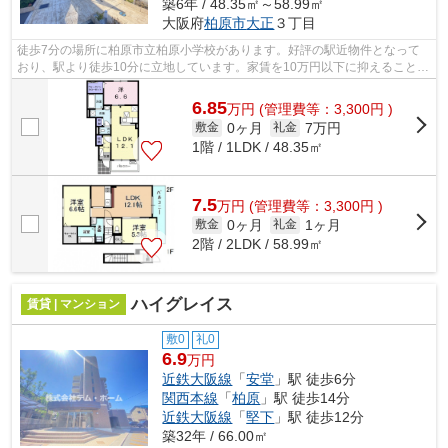
築6年 / 48.35㎡～58.99㎡
大阪府
柏原市
大正
３丁目
徒歩7分の場所に柏原市立柏原小学校があります。好評の駅近物件となって
おり、駅より徒歩10分に立地しています。家賃を10万円以下に抑えることが
できます。「ヴラン・デュオB」の物件...
6.85
万
円
(管理費等：3,300円 )
0ヶ月
7万円
敷金
礼金
1階 / 1LDK / 48.35㎡
7.5
万
円
(管理費等：3,300円 )
0ヶ月
1ヶ月
敷金
礼金
2階 / 2LDK / 58.99㎡
ハイグレイス
賃貸 | マンション
敷0
礼0
6.9
万円
近鉄大阪線
「
安堂
」駅 徒歩6分
関西本線
「
柏原
」駅 徒歩14分
近鉄大阪線
「
堅下
」駅 徒歩12分
築32年 / 66.00㎡