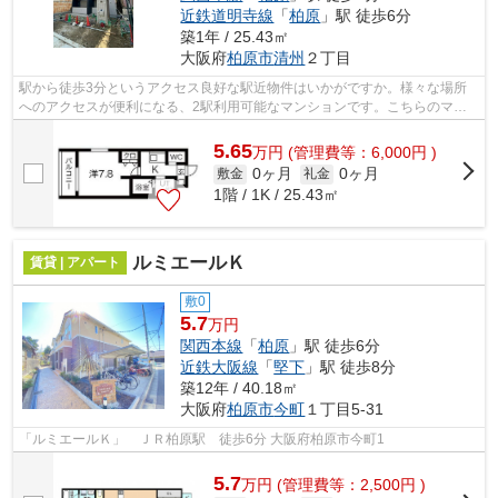
近鉄道明寺線
「
柏原
」駅 徒歩6分
築1年 / 25.43㎡
大阪府
柏原市
清州
２丁目
駅から徒歩3分というアクセス良好な駅近物件はいかがですか。様々な場所
へのアクセスが便利になる、2駅利用可能なマンションです。こちらのマン
ションの家賃は5.65万です。「エヌエム...
5.65
万
円
(管理費等：6,000円 )
0ヶ月
0ヶ月
敷金
礼金
1階 / 1K / 25.43㎡
ルミエールＫ
賃貸 | アパート
敷0
5.7
万円
関西本線
「
柏原
」駅 徒歩6分
近鉄大阪線
「
堅下
」駅 徒歩8分
築12年 / 40.18㎡
大阪府
柏原市
今町
１丁目5-31
「ルミエールＫ」 ＪＲ柏原駅 徒歩6分 大阪府柏原市今町1
5.7
万
円
(管理費等：2,500円 )