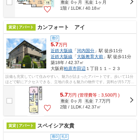
0ヶ月
1ヶ月
敷金
礼金
1階 / 1LDK / 40.18㎡
カンフォート アイ
賃貸 | アパート
敷0
5.7
万円
近鉄大阪線
「
河内国分
」駅 徒歩11分
近鉄大阪線
「
大阪教育大前
」駅 徒歩11分
築18年 / 42.37㎡
大阪府
柏原市
田辺
１丁目１１－２３
設備も充実していて住みやすい、魅力が詰まったアパートです。歩いて11分
ほどで駅にアクセスできる、立地の良さも魅力の物件です。賃料が月5.7万円
の物件です。柏原市エリアでの住まい...
5.7
万
円
(管理費等：3,500円 )
0ヶ月
7.7万円
敷金
礼金
2階 / 1LDK / 42.37㎡
スペイシア友貴
賃貸 | アパート
敷0
礼0