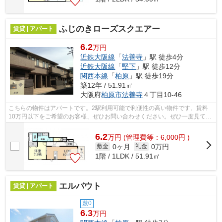
ふじのきローズスクエアー
賃貸 | アパート
6.2
万円
近鉄大阪線
「
法善寺
」駅 徒歩4分
近鉄大阪線
「
堅下
」駅 徒歩12分
関西本線
「
柏原
」駅 徒歩19分
築12年 / 51.91㎡
大阪府
柏原市
法善寺
４丁目10-46
こちらの物件はアパートです。2駅利用可能で利便性の高い物件です。賃料
10万円以下をご希望のお客様、ぜひお問い合わせください。ぜひ一度見てい
ただきたい、「ふじのきローズスクエア...
6.2
万
円
(管理費等：6,000円 )
0ヶ月
0万円
敷金
礼金
1階 / 1LDK / 51.91㎡
エルバウト
賃貸 | アパート
敷0
6.3
万円