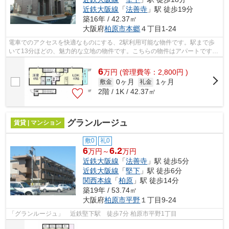
近鉄大阪線
「
法善寺
」駅 徒歩19分
築16年 / 42.37㎡
大阪府
柏原市
本郷
４丁目1-24
電車でのアクセスを快適なものにする、2駅利用可能な物件です。駅まで歩
いて13分ほどの、魅力的な立地の物件です。こちらの物件はアパートです。
柏原市エリアにある賃貸情報のことなら...
6
万
円
(管理費等：2,800円 )
0ヶ月
1ヶ月
敷金
礼金
2階 / 1K / 42.37㎡
グランルージュ
賃貸 | マンション
敷0
礼0
6
6.2
万円～
万円
近鉄大阪線
「
法善寺
」駅 徒歩5分
近鉄大阪線
「
堅下
」駅 徒歩6分
関西本線
「
柏原
」駅 徒歩14分
築19年 / 53.74㎡
大阪府
柏原市
平野
１丁目9-24
「グランルージュ」 近鉄堅下駅 徒歩7分 柏原市平野1丁目