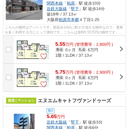
関西本線
「
柏原
」駅 徒歩10分
近鉄大阪線
「
堅下
」駅 徒歩14分
築18年 / 37.13㎡
大阪府
柏原市
本郷
４丁目1-25
こちらの物件はアパートです。駅徒歩10分に駅が立地する物件なので、電車
を多く利用する方にとって便利です。こちらは賃料5.55万円の物件です。ぜ
ひ一度見ていただきたい、「セレノア...
5.55
万
円
(管理費等：2,800円 )
0ヶ月
6万円
敷金
礼金
1階 / 1LDK / 37.13㎡
5.75
万
円
(管理費等：2,900円 )
0ヶ月
6万円
敷金
礼金
1階 / 1LDK / 37.13㎡
エヌエムキャトフヴァンドゥーズ
賃貸 | マンション
敷0
5.65
万円
近鉄大阪線
「
堅下
」駅 徒歩3分
関西本線
「
柏原
」駅 徒歩6分