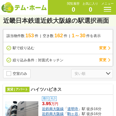
閲覧履歴
お気に入り
メニュー
0
0
近畿日本鉄道近鉄大阪線の駅選択画面
153
162
1～30
該当物件数
件
空き数
件
件を表示
駅で絞り込む
変更
変更
絞り込み条件：
対面式キッチン
空室のみ
ハイツハピネス
賃貸 | アパート
敷0
礼0
3.95
万円
近鉄南大阪線
「
道明寺
」駅 徒歩16分
近鉄南大阪線
「
駒ヶ谷
」駅 徒歩16分