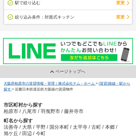
駅で絞り込む
変更
変更
絞り込み条件：
対面式キッチン
ページトップへ
大阪府柏原市の賃貸情報・管理｜株式会社テム・ホーム
>
(賃貸)路線・駅から
探す
>
近畿日本鉄道近鉄大阪線の賃貸物件
市区町村から探す
柏原市
/
八尾市
/
羽曳野市
/
藤井寺市
町名から探す
法善寺
/
大県
/
平野
/
国分本町
/
太平寺
/
古町
/
本郷
/
旭ケ丘
/
田辺
/
今町