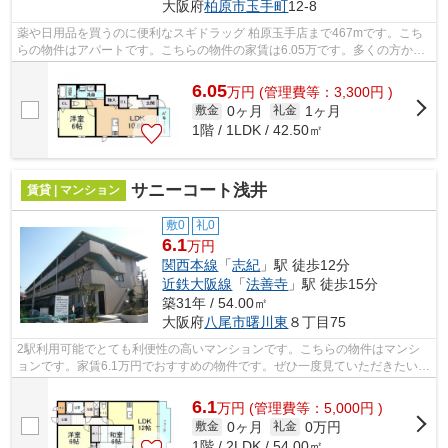
大阪府
柏原市
玉手町
12-8
薬や日用品を買うのに便利なスギドラッグ 柏原玉手店まで467mです。こち
らの物件はアパートです。こちらの物件の家賃は6.05万です。多くの方から
ご好評頂いているジュネス アストルの...
6.05
万
円
(管理費等：3,300円 )
0ヶ月
1ヶ月
敷金
礼金
1階 / 1LDK / 42.50㎡
サニーコート浅井
賃貸 | マンション
敷0
礼0
6.1
万円
関西本線
「
志紀
」駅 徒歩12分
近鉄大阪線
「
法善寺
」駅 徒歩15分
築31年 / 54.00㎡
大阪府
八尾市
曙川東
８丁目75
2駅利用可能でとても利便性の高いマンションです。こちらの物件はマンシ
ョンです。家賃6.1万円でおすすめの物件です。ぜひ一度見ていただきたい、
「サニーコート浅井」です。テム・ホ...
6.1
万
円
(管理費等：5,000円 )
0ヶ月
0万円
敷金
礼金
1階 / 2LDK / 54.00㎡