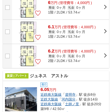
6
万
円
(管理費等：4,000円 )
0ヶ月
0ヶ月
敷金
礼金
1階 / 2LDK / 53.74㎡
6.1
万
円
(管理費等：4,000円 )
0ヶ月
0ヶ月
敷金
礼金
1階 / 2LDK / 53.74㎡
6.2
万
円
(管理費等：4,000円 )
0ヶ月
0ヶ月
敷金
礼金
2階 / 2LDK / 53.74㎡
ジュネス アストル
賃貸 | アパート
敷0
6.05
万円
近鉄南大阪線
「
道明寺
」駅 徒歩8分
近鉄大阪線
「
河内国分
」駅 徒歩14分
近鉄南大阪線
「
土師ノ里
」駅 徒歩20分
築9年 / 42.50㎡