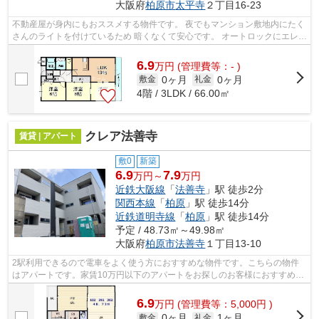
大阪府
柏原市
太平寺
２丁目16-23
不動産屋が身内にもおススメする物件です。 夜でもマンション敷地内にたく
さんのライトを付けているため 暗くなくて安心です。 オートロックにエレベ
ーター、全室洋室と 評価の高いポ...
6.9
万
円
(管理費等：- )
0ヶ月
0ヶ月
敷金
礼金
4階 / 3LDK / 66.00㎡
クレア法善寺
賃貸 | アパート
敷0
新築
6.9
7.9
万円～
万円
近鉄大阪線
「
法善寺
」駅 徒歩2分
関西本線
「
柏原
」駅 徒歩14分
近鉄道明寺線
「
柏原
」駅 徒歩14分
予定 / 48.73㎡～49.98㎡
大阪府
柏原市
法善寺
１丁目13-10
2駅利用できるので電車をよく使う方におすすめな物件です。こちらの物件
はアパートです。家賃10万円以下のアパートをお探しのお客様におすすめで
す。気になるイチオシ物件情報：「クレ...
6.9
万
円
(管理費等：5,000円 )
0ヶ月
1ヶ月
敷金
礼金