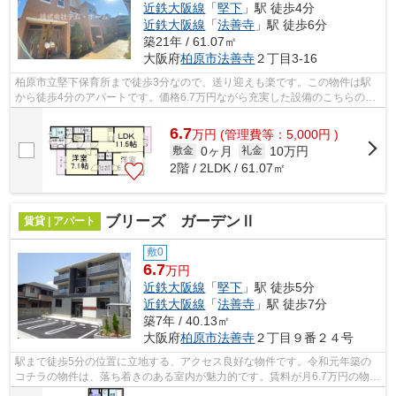
近鉄大阪線
「
堅下
」駅 徒歩4分
近鉄大阪線
「
法善寺
」駅 徒歩6分
築21年 / 61.07㎡
大阪府
柏原市
法善寺
２丁目3-16
柏原市立堅下保育所まで徒歩3分なので、送り迎えも楽です。この物件は駅
から徒歩4分のアパートです。価格6.7万円ながら充実した設備のこちらの物
件は、多くの方におすすめです。こだわ...
6.7
万
円
(管理費等：5,000円 )
0ヶ月
10万円
敷金
礼金
2階 / 2LDK / 61.07㎡
ブリーズ ガーデンⅡ
賃貸 | アパート
敷0
6.7
万円
近鉄大阪線
「
堅下
」駅 徒歩5分
近鉄大阪線
「
法善寺
」駅 徒歩7分
築7年 / 40.13㎡
大阪府
柏原市
法善寺
２丁目９番２４号
駅まで徒歩5分の位置に立地する、アクセス良好な物件です。令和元年築の
コチラの物件は、落ち着きのある室内が魅力的です。賃料が月6.7万円の物件
です。新着情報：ブリーズ ガーデンⅡ...