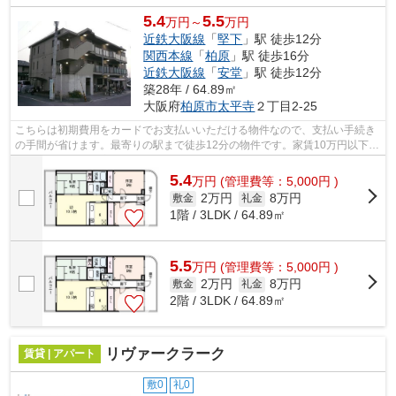
5.4
5.5
万円～
万円
近鉄大阪線
「
堅下
」駅 徒歩12分
関西本線
「
柏原
」駅 徒歩16分
近鉄大阪線
「
安堂
」駅 徒歩12分
築28年 / 64.89㎡
大阪府
柏原市
太平寺
２丁目2-25
こちらは初期費用をカードでお支払いいただける物件なので、支払い手続き
の手間が省けます。最寄りの駅まで徒歩12分の物件です。家賃10万円以下の
物件をお探しのお客様におすすめの物...
5.4
万
円
(管理費等：5,000円 )
2万円
8万円
敷金
礼金
1階 / 3LDK / 64.89㎡
5.5
万
円
(管理費等：5,000円 )
2万円
8万円
敷金
礼金
2階 / 3LDK / 64.89㎡
リヴァークラーク
賃貸 | アパート
敷0
礼0