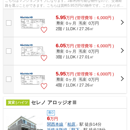
こちらはマンションタイプになります。2駅利用可能な物件なので、交通経
路を選ぶことができます。こちらは賃料5.95万円の物件です。こだわりポイ
ント満載のエヌエムキャトフヴァンセッ...
5.95
万
円
(管理費等：6,000円 )
0ヶ月
0万円
敷金
礼金
2階 / 1LDK / 27.26㎡
6.05
万
円
(管理費等：6,000円 )
0ヶ月
0万円
敷金
礼金
3階 / 1LDK / 27.01㎡
5.95
万
円
(管理費等：6,000円 )
0ヶ月
0万円
敷金
礼金
4階 / 1LDK / 27.26㎡
セレノ アロッジオⅢ
賃貸 | ハイツ
敷0
6
万円
関西本線
「
柏原
」駅 徒歩14分
近鉄大阪線
「
堅下
」駅 徒歩18分