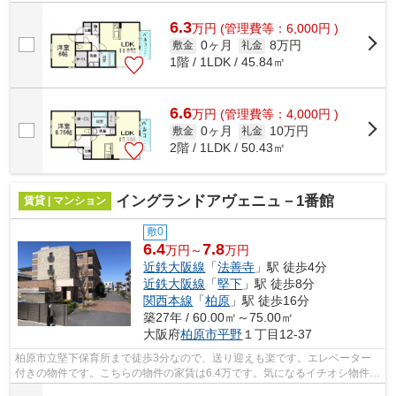
パートです。柏原市エリアにある賃貸情...
6.3
万
円
(管理費等：6,000円 )
0ヶ月
8万円
敷金
礼金
1階 / 1LDK / 45.84㎡
6.6
万
円
(管理費等：4,000円 )
0ヶ月
10万円
敷金
礼金
2階 / 1LDK / 50.43㎡
イングランドアヴェニュ－1番館
賃貸 | マンション
敷0
6.4
7.8
万円～
万円
近鉄大阪線
「
法善寺
」駅 徒歩4分
近鉄大阪線
「
堅下
」駅 徒歩8分
関西本線
「
柏原
」駅 徒歩16分
築27年 / 60.00㎡～75.00㎡
大阪府
柏原市
平野
１丁目12-37
柏原市立堅下保育所まで徒歩3分なので、送り迎えも楽です。エレベーター
付きの物件です。こちらの物件の家賃は6.4万です。気になるイチオシ物件情
報：「イングランドアヴェニュ-1番館...