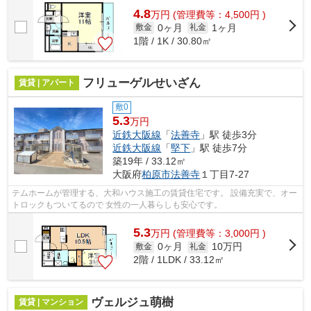
4.8
万
円
(管理費等：4,500円 )
0ヶ月
1ヶ月
敷金
礼金
1階 / 1K / 30.80㎡
フリューゲルせいざん
賃貸 | アパート
敷0
5.3
万円
近鉄大阪線
「
法善寺
」駅 徒歩3分
近鉄大阪線
「
堅下
」駅 徒歩7分
築19年 / 33.12㎡
大阪府
柏原市
法善寺
１丁目7-27
テムホームが管理する、大和ハウス施工の賃貸住宅です。 設備充実で、オー
トロックもついてるので 女性の一人暮らしも安心です。
5.3
万
円
(管理費等：3,000円 )
0ヶ月
10万円
敷金
礼金
2階 / 1LDK / 33.12㎡
ヴェルジュ萌樹
賃貸 | マンション