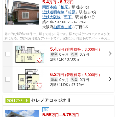
5.4
6.3
万円～
万円
関西本線
「
柏原
」駅 徒歩9分
近鉄道明寺線
「
柏原
」駅 徒歩9分
近鉄大阪線
「
堅下
」駅 徒歩17分
築21年 / 37.00㎡～47.79㎡
大阪府
柏原市
古町
３丁目6-5
魅力的な駅近の物件で、駅まで徒歩9分です。様々な場所へのアクセスが便
利になる、2駅利用可能なアパートです。家賃10万円以下のアパートをお探
しのお客様におすすめです。こだわりポ...
5.4
万
円
(管理費等：3,000円 )
0ヶ月
0万円
敷金
礼金
1階 / 1R / 37.00㎡
6.3
万
円
(管理費等：3,000円 )
0ヶ月
0万円
敷金
礼金
2階 / 1LDK / 47.79㎡
セレノアロッジオⅡ
賃貸 | アパート
敷0
5.55
5.75
万円～
万円