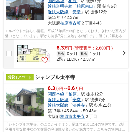
関西本線
「
柏原
」駅 徒歩7分
近鉄道明寺線
「
柏原南口
」駅 徒歩5分
近鉄大阪線
「
安堂
」駅 徒歩12分
築13年 / 42.37㎡
大阪府
柏原市
古町
２丁目4-43
エルバウトの詳しい情報。平成25年築の物件となっており、きれいな室内が
魅力となっています。駅から徒歩7分に立地する物件です。近くに2駅ある、
アクセスが良い物件です。当社スタッ...
6.3
万
円
(管理費等：2,800円 )
0ヶ月
1ヶ月
敷金
礼金
2階 / 1LDK / 42.37㎡
シャンブル太平寺
賃貸 | アパート
6.3
6.6
万円～
万円
関西本線
「
柏原
」駅 徒歩12分
近鉄大阪線
「
安堂
」駅 徒歩7分
近鉄大阪線
「
法善寺
」駅 徒歩21分
築17年 / 45.84㎡～50.43㎡
大阪府
柏原市
太平寺
２丁目
「シャンブル太平寺」のここがイチオシ。駅まで徒歩12分の物件です。2駅
利用可能な物件なので交通の利便性が良いのが魅力です。こちらの物件はア