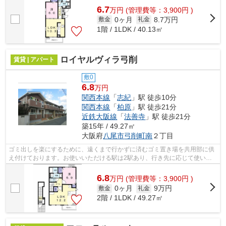
6.7
万
円
(管理費等：3,900円 )
0ヶ月
8.7万円
敷金
礼金
1階 / 1LDK / 40.13㎡
ロイヤルヴィラ弓削
賃貸 | アパート
敷0
6.8
万円
関西本線
「
志紀
」駅 徒歩10分
関西本線
「
柏原
」駅 徒歩21分
近鉄大阪線
「
法善寺
」駅 徒歩21分
築15年 / 49.27㎡
大阪府
八尾市
弓削町南
２丁目
ゴミ出しを楽にするために、遠くまで行かずに済むゴミ置き場を共用部に供
え付けております。お使いいただける駅は2駅あり、行き先に応じて使い分
けができます。こちらは賃料6.8万円の...
6.8
万
円
(管理費等：3,900円 )
0ヶ月
9万円
敷金
礼金
2階 / 1LDK / 49.27㎡