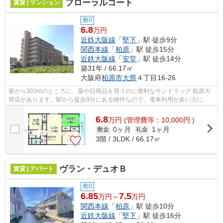
フローラルコート
賃貸 | マンション
敷0
6.8
万円
近鉄大阪線
「
堅下
」駅 徒歩9分
関西本線
「
柏原
」駅 徒歩15分
近鉄大阪線
「
安堂
」駅 徒歩14分
築31年 / 66.17㎡
大阪府
柏原市
大県
４丁目16-26
家から303mのところに、薬や日用品を買うのに便利なサンドラッグ 柏原大
県店があります。駅から徒歩9分にある物件なので、電車利用が多い方にオ
ススメです。共用部には敷地内ごみ置き...
6.8
万
円
(管理費等：10,000円 )
0ヶ月
1ヶ月
敷金
礼金
3階 / 3LDK / 66.17㎡
ヴラン・デュオＢ
賃貸 | アパート
敷0
6.85
7.5
万円～
万円
関西本線
「
柏原
」駅 徒歩10分
近鉄大阪線
「
堅下
」駅 徒歩16分