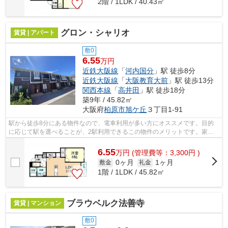
2階 / 1LDK / 40.43㎡
グロン・シャリオ
賃貸 | アパート
敷0
6.55
万円
近鉄大阪線
「
河内国分
」駅 徒歩8分
近鉄大阪線
「
大阪教育大前
」駅 徒歩13分
関西本線
「
高井田
」駅 徒歩18分
築9年 / 45.82㎡
大阪府
柏原市
旭ケ丘
３丁目1-91
駅から徒歩8分にある物件なので、電車利用が多い方にオススメです。目的
に応じて駅を選べることが、2駅利用できるこの物件のメリットです。家賃
10万円以下のアパートをお探しのお客様...
6.55
万
円
(管理費等：3,300円 )
0ヶ月
1ヶ月
敷金
礼金
1階 / 1LDK / 45.82㎡
ブラウベルク法善寺
賃貸 | マンション
敷0