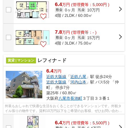
6.4
万
円
(管理費等：5,000円 )
0ヶ月
10万円
敷金
礼金
4階 / 2LDK / 60.00㎡
7.8
万
円
(管理費等：- )
0ヶ月
15万円
敷金
礼金
4階 / 3LDK / 75.00㎡
レフィナ－ド
賃貸 | マンション
6.4
万円
近鉄大阪線
「
近鉄八尾
」駅 徒歩24分
近鉄大阪線
「
河内山本
」駅 バス5分 「仲
町」 停歩7分
築25年 / 60.80㎡
大阪府
八尾市
長池町
３丁目３３番１
外装もおしゃれで快適な生活をおくることができるマンションです。外観タ
イル張りの物件です。賃料10万円以下をご希望のお客様、ぜひお問い合わせ
ください。レフィナ-ド：近鉄八尾駅に...
6.4
万
円
(管理費等：5,500円 )