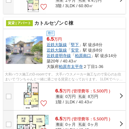
2ヶ月
6.4万円
敷金
礼金
3階 / 3LDK / 60.80㎡
カトルセゾンＣ棟
賃貸 | アパート
敷0
6.5
万円
近鉄大阪線
「
堅下
」駅 徒歩8分
近鉄大阪線
「
安堂
」駅 徒歩8分
近鉄道明寺線
「
柏原南口
」駅 徒歩14分
築20年 / 40.43㎡
大阪府
柏原市
太平寺
２丁目1-36
大和ハウス施工のD-roomです。 大手ハウスメーカー施工なので安心のお住
まいで ワンちゃんと一緒に過ごせる賃貸となっております。 1LDKでペット
飼えるところって案外少ないので 是非...
6.5
万
円
(管理費等：5,500円 )
0万円
8万円
敷金
礼金
1階 / 1LDK / 40.43㎡
6.5
万
円
(管理費等：5,500円 )
0ヶ月
0ヶ月
敷金
礼金