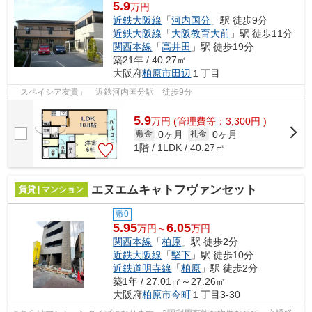
5.9
万円
近鉄大阪線
「
河内国分
」駅 徒歩9分
近鉄大阪線
「
大阪教育大前
」駅 徒歩11分
関西本線
「
高井田
」駅 徒歩19分
築21年 / 40.27㎡
大阪府
柏原市
田辺
１丁目
「スペイシア友貴」 近鉄河内国分駅 徒歩9分
5.9
万
円
(管理費等：3,300円 )
0ヶ月
0ヶ月
敷金
礼金
1階 / 1LDK / 40.27㎡
エヌエムキャトフヴァンセット
賃貸 | マンション
敷0
5.95
6.05
万円～
万円
関西本線
「
柏原
」駅 徒歩2分
近鉄大阪線
「
堅下
」駅 徒歩10分
近鉄道明寺線
「
柏原
」駅 徒歩2分
築1年 / 27.01㎡～27.26㎡
大阪府
柏原市
今町
１丁目3-30