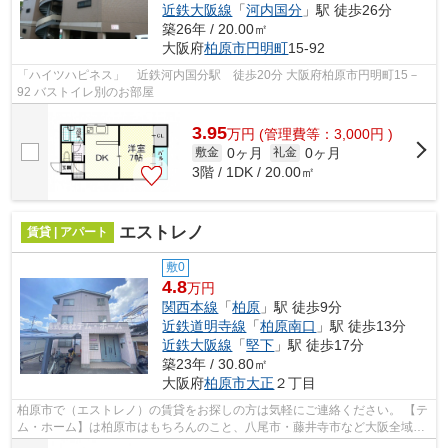
近鉄大阪線
「
河内国分
」駅 徒歩26分
築26年 / 20.00㎡
大阪府
柏原市
円明町
15-92
「ハイツハピネス」 近鉄河内国分駅 徒歩20分 大阪府柏原市円明町15－
92 バストイレ別のお部屋
3.95
万
円
(管理費等：3,000円 )
0ヶ月
0ヶ月
敷金
礼金
3階 / 1DK / 20.00㎡
エストレノ
賃貸 | アパート
敷0
4.8
万円
関西本線
「
柏原
」駅 徒歩9分
近鉄道明寺線
「
柏原南口
」駅 徒歩13分
近鉄大阪線
「
堅下
」駅 徒歩17分
築23年 / 30.80㎡
大阪府
柏原市
大正
２丁目
柏原市で（エストレノ）の賃貸をお探しの方は気軽にご連絡ください。 【テ
ム・ホーム】は柏原市はもちろんのこと、八尾市・藤井寺市など大阪全域の
物件を取り扱っております!! 【弊...