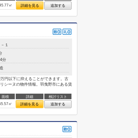
45.77㎡
詳細を見る
追加する
２－１
分
4分
造
0万円以下に抑えることができます。古
リシーヌの物件情報。羽曳野市にある賃
面積
詳細
検討リスト
65.57㎡
詳細を見る
追加する