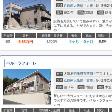
交通
近鉄南大阪線
「
古市
」駅 徒歩24
築23年
2階建
鉄骨
築年
階数
構造
設備も充実していて住みやすい、魅力が
以下に抑えることができます。新生活を
の「...
所在階
賃料
管理費・共益費
敷金
礼金
間取り
5.55
万円
0ヶ月
0ヶ月
2階
3,300円
1LDK
ベル・ラフォーレ
大阪府
羽曳野市
西浦
４丁目３５
住所
交通
近鉄南大阪線
「
古市
」駅 徒歩20
築11年
2階建
木造
築年
階数
構造
新しい生活のスタートにおすすめなのが
でおすすめの物件です。ベル・ラフォー
ムの...
所在階
賃料
管理費・共益費
敷金
礼金
間取り