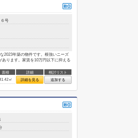
３６号
な2023年築の物件です。根強いニーズ
があります。家賃を10万円以下に抑える
面積
詳細
検討リスト
41.42㎡
詳細を見る
追加する
地
分