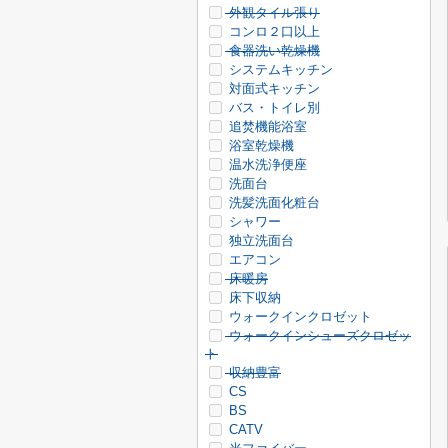
外観タイル張り
コンロ２口以上
食器洗い乾燥機
システムキッチン
対面式キッチン
バス・トイレ別
追焚機能浴室
浴室乾燥機
温水洗浄便座
洗面台
洗髪洗面化粧台
シャワー
独立洗面台
エアコン
床暖房
床下収納
ウォークインクロゼット
ウォークインシューズクロゼッ
ト
収納豊富
CS
BS
CATV