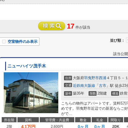
17
件が該当
並び順：
空室物件のみ表示
該当公開
ニューハイツ茂手木
大阪府
羽曳野市
西浦
４丁目５－
住所
交通
近鉄南大阪線
「
古市
」駅 徒歩23
築35年
2階建
鉄骨
築年
階数
構造
こちらの物件はアパートです。賃料5万
めです。羽曳野市近辺での新居ならご好
がで...
所在階
賃料
管理費・共益費
敷金
礼金
間取り
4.1
万円
0ヶ月
0ヶ月
2階
2,600円
2DK