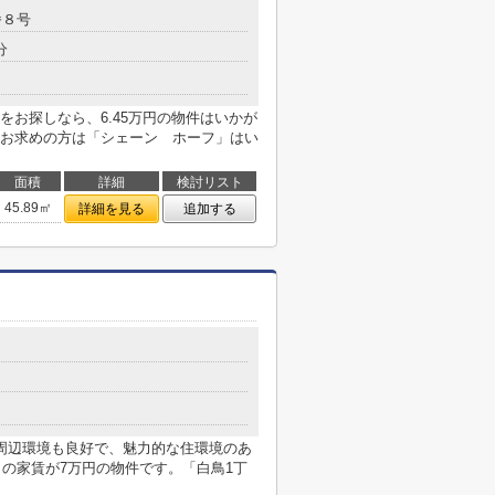
番８号
分
お探しなら、6.45万円の物件はいかが
お求めの方は「シェーン ホーフ」はい
面積
詳細
検討リスト
45.89㎡
詳細を見る
追加する
周辺環境も良好で、魅力的な住環境のあ
々の家賃が7万円の物件です。「白鳥1丁