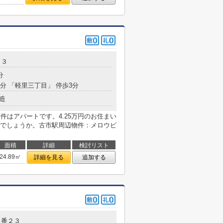
２３
分
8分 「軽里三丁目」 停歩3分
造
件はアパートです。4.25万円のお住まい
でしょうか。古市駅周辺物件：メロウビ
面積
詳細
検討リスト
24.89㎡
詳細を見る
追加する
９番２３