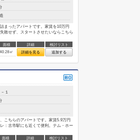
分
造
詰まったアパートです。家賃を10万円
失敗せず、スタートさせたいならこちら
面積
詳細
検討リスト
40.28㎡
詳細を見る
追加する
１－１
分
、こちらのアパートです。家賃5.9万円
レ：古市駅にも近くて便利。テム・ホー
面積
詳細
検討リスト