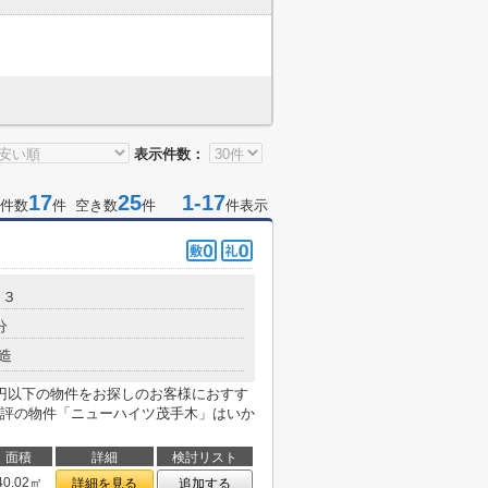
表示件数：
17
25
1-17
件数
件 空き数
件
件表示
１３
分
造
円以下の物件をお探しのお客様におすす
評の物件「ニューハイツ茂手木」はいか
面積
詳細
検討リスト
40.02㎡
詳細を見る
追加する