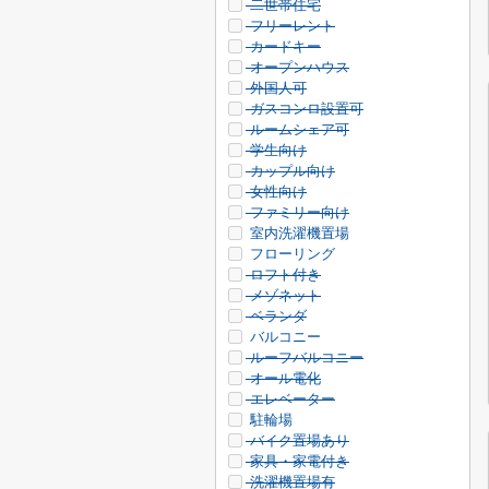
二世帯住宅
フリーレント
カードキー
オープンハウス
外国人可
ガスコンロ設置可
ルームシェア可
学生向け
カップル向け
女性向け
ファミリー向け
室内洗濯機置場
フローリング
ロフト付き
メゾネット
ベランダ
バルコニー
ルーフバルコニー
オール電化
エレベーター
駐輪場
バイク置場あり
家具・家電付き
洗濯機置場有