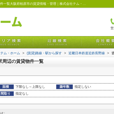
共益費・管理費込み,の古市駅周辺の賃貸物件一覧大阪府柏原市の賃貸情報・管理｜株式会社テム・ホーム
営
社テム・ホーム
>
(賃貸)路線・駅から探す
>
近畿日本鉄道近鉄長野線
>
駅周辺の賃貸物件一覧
面積
下限なし～上限なし
築年数
指定しない
間取り
指定なし
込む