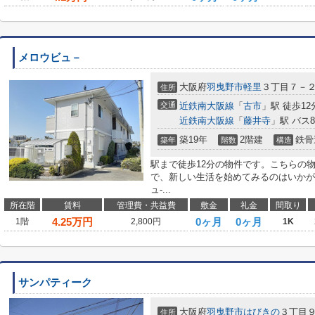
メロウビュ－
大阪府
羽曳野市
軽里
３丁目７－
住所
交通
近鉄南大阪線
「
古市
」駅 徒歩12
近鉄南大阪線
「
藤井寺
」駅 バス
築19年
2階建
鉄骨
築年
階数
構造
駅まで徒歩12分の物件です。こちらの物
で、新しい生活を始めてみるのはいかが
ュ-...
所在階
賃料
管理費・共益費
敷金
礼金
間取り
4.25
万円
0ヶ月
0ヶ月
1階
2,800円
1K
サンパティーク
大阪府
羽曳野市
はびきの
３丁目
住所