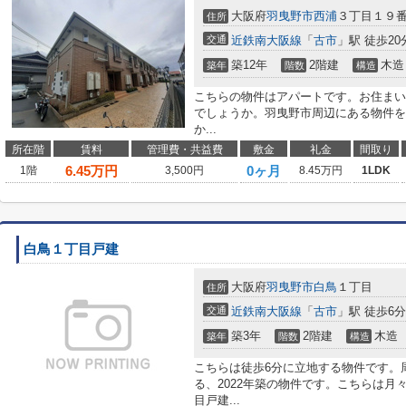
大阪府
羽曳野市
西浦
３丁目１９
住所
交通
近鉄南大阪線
「
古市
」駅 徒歩20
築12年
2階建
木造
築年
階数
構造
こちらの物件はアパートです。お住まいを
でしょうか。羽曳野市周辺にある物件を
か...
所在階
賃料
管理費・共益費
敷金
礼金
間取り
6.45
万円
0ヶ月
1階
3,500円
8.45万円
1LDK
白鳥１丁目戸建
大阪府
羽曳野市
白鳥
１丁目
住所
交通
近鉄南大阪線
「
古市
」駅 徒歩6分
築3年
2階建
木造
築年
階数
構造
こちらは徒歩6分に立地する物件です。
る、2022年築の物件です。こちらは月
目戸建...