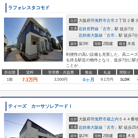
ラフォレスタコモド
大阪府
羽曳野市
古市
２丁目２番
住所
交通
近鉄長野線
「
古市
」駅 徒歩7分
近鉄南大阪線
「
古市
」駅 徒歩7分
築3年
2階建
木造
築年
階数
構造
利便性の高い設備も充実した、高ニーズ
を誇る駅近の物件となり、徒歩7分に駅
ことが...
所在階
賃料
管理費・共益費
敷金
礼金
間取り
7.1
万円
0ヶ月
1階
3,500円
9.1万円
1LDK
ティーズ カーサソレアードⅠ
大阪府
羽曳野市
蔵之内
５４４番
住所
交通
近鉄南大阪線
「
古市
」駅 徒歩25
築2年
2階建
木造
築年
階数
構造