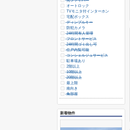
光ファイバー
オートロック
TVモニタ付インターホン
宅配ボックス
ディンプルキー
防犯カメラ
24時間有人管理
フロントサービス
24時間ゴミ出し可
住戸内覧可能
コンシェルジュサービス
駐車場あり
2階以上
10階以上
20階以上
最上階
南向き
角部屋
新着物件