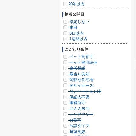
20年以内
情報公開日
指定しない
本日
3日以内
1週間以内
こだわり条件
ペット飼育可
ペット専用設備
楽器相談
陽当り良好
閑静な住宅地
デザイナーズ
リノベーション済
保証人不要
事務所可
２人入居可
バリアフリー
分割可
分譲タイプ
眺望良好