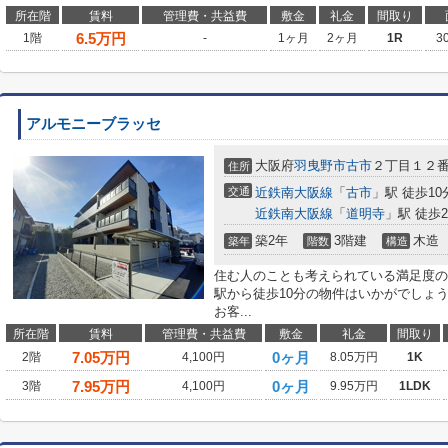
所在階
賃料
管理費・共益費
敷金
礼金
間取り
6.5
万円
1階
-
1ヶ月
2ヶ月
1R
3
アルモニーブラッセ
大阪府
羽曳野市
古市
２丁目１２
住所
交通
近鉄南大阪線
「
古市
」駅 徒歩10
近鉄南大阪線
「
道明寺
」駅 徒歩2
築2年
3階建
木造
築年
階数
構造
住む人のことも考えられている満足度の
駅から徒歩10分の物件はいかがでしょ
お客...
所在階
賃料
管理費・共益費
敷金
礼金
間取り
7.05
万円
0ヶ月
2階
4,100円
8.05万円
1K
7.95
万円
0ヶ月
3階
4,100円
9.95万円
1LDK