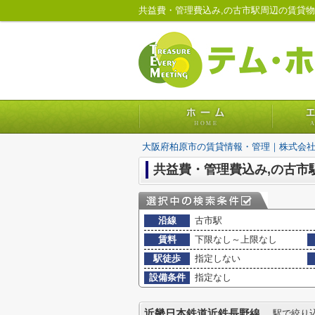
大阪府柏原市の賃貸情報・管理｜株式会
共益費・管理費込み,の古市
沿線
古市駅
賃料
下限なし～上限なし
駅徒歩
指定しない
設備条件
指定なし
近畿日本鉄道近鉄長野線
駅で絞り