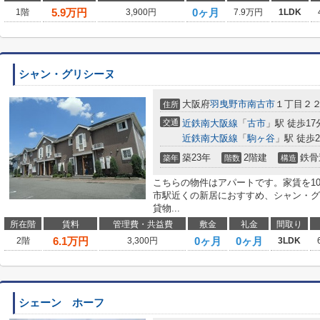
5.9
万円
0ヶ月
1階
3,900円
7.9万円
1LDK
シャン・グリシーヌ
大阪府
羽曳野市
南古市
１丁目２
住所
交通
近鉄南大阪線
「
古市
」駅 徒歩17
近鉄南大阪線
「
駒ヶ谷
」駅 徒歩2
築23年
2階建
鉄骨
築年
階数
構造
こちらの物件はアパートです。家賃を1
市駅近くの新居におすすめ、シャン・グ
貸物...
所在階
賃料
管理費・共益費
敷金
礼金
間取り
6.1
万円
0ヶ月
0ヶ月
2階
3,300円
3LDK
シェーン ホーフ