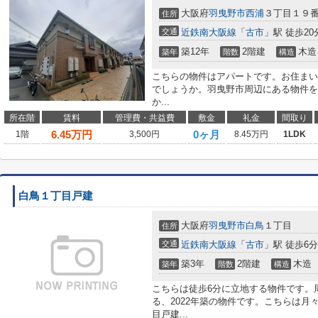
大阪府
羽曳野市
西浦
３丁目１９
住所
交通
近鉄南大阪線
「
古市
」駅 徒歩20
築12年
2階建
木造
築年
階数
構造
こちらの物件はアパートです。お住まいを
でしょうか。羽曳野市周辺にある物件を
か...
所在階
賃料
管理費・共益費
敷金
礼金
間取り
6.45
万円
0ヶ月
1階
3,500円
8.45万円
1LDK
白鳥１丁目戸建
大阪府
羽曳野市
白鳥
１丁目
住所
交通
近鉄南大阪線
「
古市
」駅 徒歩6分
築3年
2階建
木造
築年
階数
構造
こちらは徒歩6分に立地する物件です。
る、2022年築の物件です。こちらは月
目戸建...