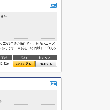
３６号
な2023年築の物件です。根強いニーズ
があります。家賃を10万円以下に抑える
面積
詳細
検討リスト
41.42㎡
詳細を見る
追加する
地
分