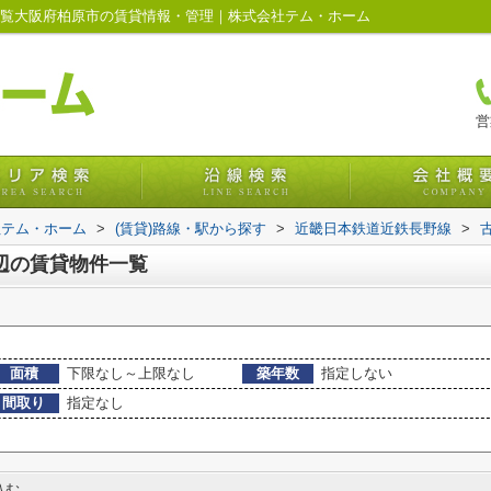
一覧大阪府柏原市の賃貸情報・管理｜株式会社テム・ホーム
営
社テム・ホーム
>
(賃貸)路線・駅から探す
>
近畿日本鉄道近鉄長野線
>
辺の賃貸物件一覧
面積
下限なし～上限なし
築年数
指定しない
間取り
指定なし
込む