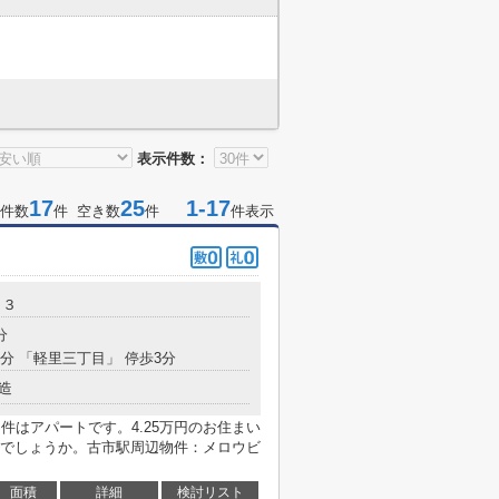
表示件数：
17
25
1-17
件数
件 空き数
件
件表示
２３
分
8分 「軽里三丁目」 停歩3分
造
件はアパートです。4.25万円のお住まい
でしょうか。古市駅周辺物件：メロウビ
面積
詳細
検討リスト