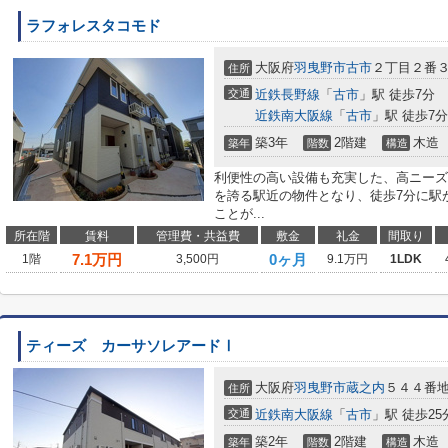
ラフォレスタコモド
大阪府
羽曳野市
古市
２丁目２番
住所
交通
近鉄長野線
「
古市
」駅 徒歩7分
近鉄南大阪線
「
古市
」駅 徒歩7分
築3年
2階建
木造
築年
階数
構造
利便性の高い設備も充実した、高ニーズ
を誇る駅近の物件となり、徒歩7分に駅
ことが...
所在階
賃料
管理費・共益費
敷金
礼金
間取り
7.1
万円
0ヶ月
1階
3,500円
9.1万円
1LDK
ティーズ カーサソレアードⅠ
大阪府
羽曳野市
蔵之内
５４４番
住所
交通
近鉄南大阪線
「
古市
」駅 徒歩25
築2年
2階建
木造
築年
階数
構造