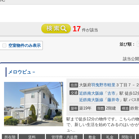
17
件が該当
並び順：
空室物件のみ表示
該当公開
メロウビュ－
大阪府
羽曳野市
軽里
３丁目７－
住所
交通
近鉄南大阪線
「
古市
」駅 徒歩12
近鉄南大阪線
「
藤井寺
」駅 バス
築19年
2階建
鉄骨
築年
階数
構造
駅まで徒歩12分の物件です。こちらの物
で、新しい生活を始めてみるのはいかが
ュ-...
所在階
賃料
管理費・共益費
敷金
礼金
間取り