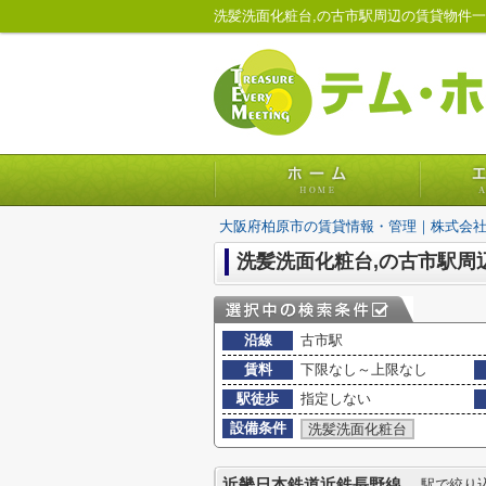
洗髪洗面化粧台,の古市駅周辺の賃貸物件
大阪府柏原市の賃貸情報・管理｜株式会
洗髪洗面化粧台,の古市駅周
沿線
古市駅
賃料
下限なし～上限なし
駅徒歩
指定しない
設備条件
洗髪洗面化粧台
近畿日本鉄道近鉄長野線
駅で絞り