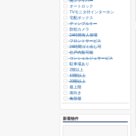
光ファイバー
オートロック
TVモニタ付インターホン
宅配ボックス
ディンプルキー
防犯カメラ
24時間有人管理
フロントサービス
24時間ゴミ出し可
住戸内覧可能
コンシェルジュサービス
駐車場あり
2階以上
10階以上
20階以上
最上階
南向き
角部屋
新着物件