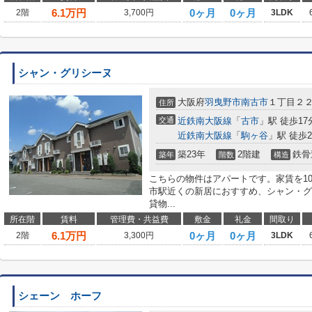
6.1
万円
0ヶ月
0ヶ月
2階
3,700円
3LDK
シャン・グリシーヌ
大阪府
羽曳野市
南古市
１丁目２
住所
交通
近鉄南大阪線
「
古市
」駅 徒歩17
近鉄南大阪線
「
駒ヶ谷
」駅 徒歩2
築23年
2階建
鉄骨
築年
階数
構造
こちらの物件はアパートです。家賃を1
市駅近くの新居におすすめ、シャン・グ
貸物...
所在階
賃料
管理費・共益費
敷金
礼金
間取り
6.1
万円
0ヶ月
0ヶ月
2階
3,300円
3LDK
シェーン ホーフ