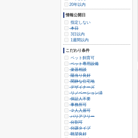
20年以内
情報公開日
指定しない
本日
3日以内
1週間以内
こだわり条件
ペット飼育可
ペット専用設備
楽器相談
陽当り良好
閑静な住宅地
デザイナーズ
リノベーション済
保証人不要
事務所可
２人入居可
バリアフリー
分割可
分譲タイプ
眺望良好