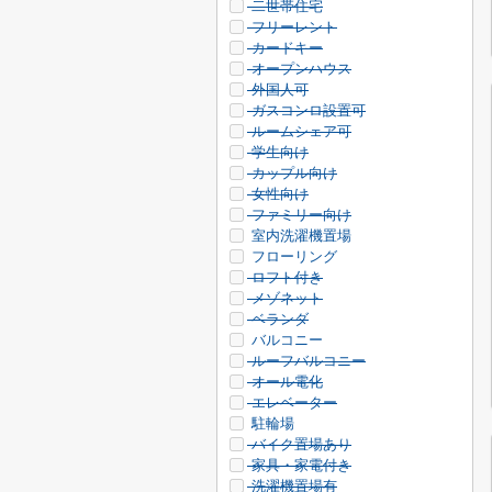
二世帯住宅
フリーレント
カードキー
オープンハウス
外国人可
ガスコンロ設置可
ルームシェア可
学生向け
カップル向け
女性向け
ファミリー向け
室内洗濯機置場
フローリング
ロフト付き
メゾネット
ベランダ
バルコニー
ルーフバルコニー
オール電化
エレベーター
駐輪場
バイク置場あり
家具・家電付き
洗濯機置場有