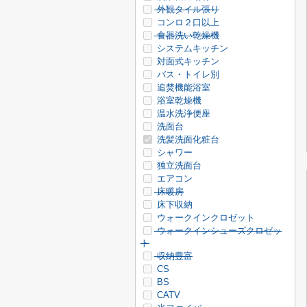
外観タイル張り
コンロ２口以上
食器洗い乾燥機
システムキッチン
対面式キッチン
バス・トイレ別
追焚機能浴室
浴室乾燥機
温水洗浄便座
洗面台
洗髪洗面化粧台
シャワー
独立洗面台
エアコン
床暖房
床下収納
ウォークインクロゼット
ウォークインシューズクロゼッ
ト
収納豊富
CS
BS
CATV