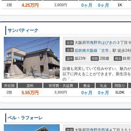
4.25
万円
0ヶ月
0ヶ月
1階
2,800円
1K
サンパティーク
大阪府
羽曳野市
はびきの
３丁目
住所
交通
近鉄南大阪線
「
古市
」駅 徒歩24
築23年
2階建
鉄骨
築年
階数
構造
設備も充実していて住みやすい、魅力が
以下に抑えることができます。新生活を
の「...
所在階
賃料
管理費・共益費
敷金
礼金
間取り
5.55
万円
0ヶ月
0ヶ月
2階
3,300円
1LDK
ベル・ラフォーレ
大阪府
羽曳野市
西浦
４丁目３５
住所