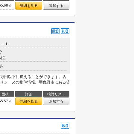
65.68㎡
詳細を見る
追加する
２－１
分
4分
造
0万円以下に抑えることができます。古
リシーヌの物件情報。羽曳野市にある賃
面積
詳細
検討リスト
65.57㎡
詳細を見る
追加する