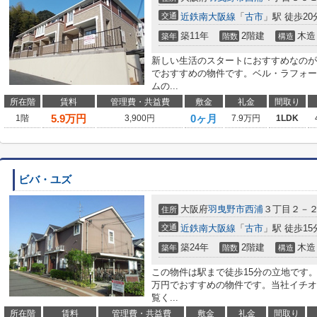
交通
近鉄南大阪線
「
古市
」駅 徒歩20
築11年
2階建
木造
築年
階数
構造
新しい生活のスタートにおすすめなのが
でおすすめの物件です。ベル・ラフォー
ムの...
所在階
賃料
管理費・共益費
敷金
礼金
間取り
5.9
万円
0ヶ月
1階
3,900円
7.9万円
1LDK
ビバ・ユズ
大阪府
羽曳野市
西浦
３丁目２－
住所
交通
近鉄南大阪線
「
古市
」駅 徒歩15
築24年
2階建
木造
築年
階数
構造
この物件は駅まで徒歩15分の立地です。
万円でおすすめの物件です。当社イチオ
覧く...
所在階
賃料
管理費・共益費
敷金
礼金
間取り