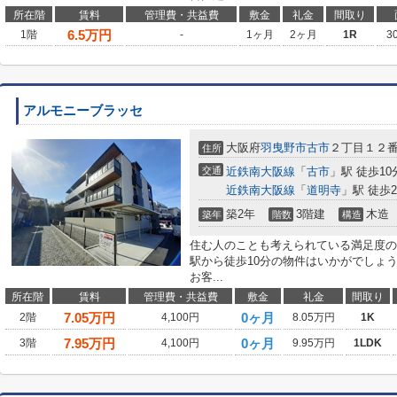
所在階
賃料
管理費・共益費
敷金
礼金
間取り
6.5
万円
1階
-
1ヶ月
2ヶ月
1R
3
アルモニーブラッセ
大阪府
羽曳野市
古市
２丁目１２
住所
交通
近鉄南大阪線
「
古市
」駅 徒歩10
近鉄南大阪線
「
道明寺
」駅 徒歩2
築2年
3階建
木造
築年
階数
構造
住む人のことも考えられている満足度の
駅から徒歩10分の物件はいかがでしょ
お客...
所在階
賃料
管理費・共益費
敷金
礼金
間取り
7.05
万円
0ヶ月
2階
4,100円
8.05万円
1K
7.95
万円
0ヶ月
3階
4,100円
9.95万円
1LDK