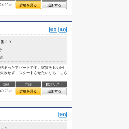
24.89㎡
詳細を見る
追加する
９番２３
分
造
詰まったアパートです。家賃を10万円
失敗せず、スタートさせたいならこちら
面積
詳細
検討リスト
40.28㎡
詳細を見る
追加する
１－１