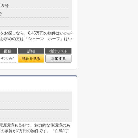
番８号
分
お探しなら、6.45万円の物件はいかが
お求めの方は「シェーン ホーフ」はい
面積
詳細
検討リスト
45.89㎡
詳細を見る
追加する
周辺環境も良好で、魅力的な住環境のあ
々の家賃が7万円の物件です。「白鳥1丁