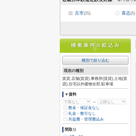
古市
喜志
(25)
(5)
種別で絞り込む
現在の種別
賃貸,店舗(賃貸),事務所(賃貸),土地(賃
貸),住宅以外建物全部,駐車場
▼賃料
～
敷金・保証金なし
礼金・敷引なし
共益費・管理費込み
間取り