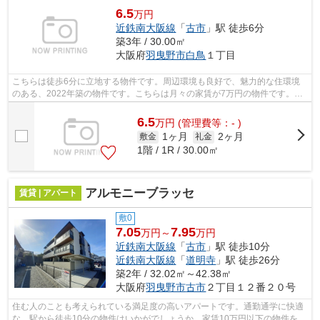
6.5
万円
近鉄南大阪線
「
古市
」駅 徒歩6分
築3年 / 30.00㎡
大阪府
羽曳野市
白鳥
１丁目
こちらは徒歩6分に立地する物件です。周辺環境も良好で、魅力的な住環境
のある、2022年築の物件です。こちらは月々の家賃が7万円の物件です。
「白鳥1丁目戸建」：羽曳野市エリアの新居...
6.5
万
円
(管理費等：- )
1ヶ月
2ヶ月
敷金
礼金
1階 / 1R / 30.00㎡
アルモニーブラッセ
賃貸 | アパート
敷0
7.05
7.95
万円～
万円
近鉄南大阪線
「
古市
」駅 徒歩10分
近鉄南大阪線
「
道明寺
」駅 徒歩26分
築2年 / 32.02㎡～42.38㎡
大阪府
羽曳野市
古市
２丁目１２番２０号
住む人のことも考えられている満足度の高いアパートです。通勤通学に快適
な、駅から徒歩10分の物件はいかがでしょうか。家賃10万円以下の物件をお