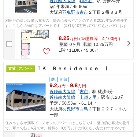
近鉄南大阪線
「
駒ヶ谷
」駅 徒歩24分
築1年未満 / 45.80㎡
大阪府
羽曳野市
古市
２丁目２番３３号
利便性の高い設備も充実の、快適に暮らすことのできる2025年築の物件で
す。こちらの物件はアパートです。賃料を10万円以下に抑えたい方におすす
めです。ぜひ一度見ていただきたい、「...
8.25
万
円
(管理費等：4,100円 )
0ヶ月
10.25万円
敷金
礼金
1階 / 1LDK / 45.80㎡
ＴＫ Ｒｅｓｉｄｅｎｃｅ Ⅰ
賃貸 | アパート
敷0
新築
9.2
9.8
万円～
万円
近鉄南大阪線
「
古市
」駅 徒歩6分
近鉄南大阪線
「
土師ノ里
」駅 徒歩28分
予定 / 50.53㎡～61.14㎡
大阪府
羽曳野市
白鳥
３丁目２２７－１の
一部
住みやすさが満載でイチオシのアパートはこちらです。魅力的な駅近の物件
で、駅まで徒歩6分です。賃料を10万円以下に抑えたい方におすすめです。
羽曳野市周辺にある物件をお求めの方は...