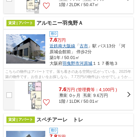
1階 / 2LDK / 50.47㎡
アルモニー羽曳野Ａ
賃貸 | アパート
敷0
7.6
万円
近鉄南大阪線
「
古市
」駅 バス13分 「河
原城会館前」 停歩2分
築1年 / 50.01㎡
大阪府
羽曳野市
河原城
１１７番地３
こちらの物件はアパートです。落ち着きのある空間が広がっている、2025年
築の物件です。お住まいをお探しなら、7.7万円の物件はいかがでしょうか。
羽曳野市周辺にある物件をお求めの方...
7.6
万
円
(管理費等：4,100円 )
0ヶ月
9.6万円
敷金
礼金
1階 / 1LDK / 50.01㎡
スペチアーレ トレ
賃貸 | アパート
敷0
7.8
万円