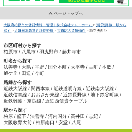
ページトップへ
大阪府柏原市の賃貸情報・管理｜株式会社テム・ホーム
>
(賃貸)路線・駅から
探す
>
近畿日本鉄道近鉄長野線
>
古市駅の賃貸物件
>
独立洗面台
市区町村から探す
柏原市
/
八尾市
/
羽曳野市
/
藤井寺市
町名から探す
法善寺
/
大県
/
平野
/
国分本町
/
太平寺
/
古町
/
本郷
/
旭ケ丘
/
田辺
/
今町
路線から探す
近鉄大阪線
/
関西本線
/
近鉄道明寺線
/
近鉄南大阪線
/
近鉄信貴線
/
おおさか東線
/
近鉄長野線
/
地下鉄谷町線
/
近鉄難波・奈良線
/
近鉄西信貴ケーブル
駅から探す
柏原
/
堅下
/
法善寺
/
河内国分
/
高井田
/
志紀
/
大阪教育大前
/
柏原南口
/
安堂
/
八尾