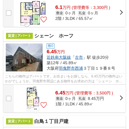
ある賃貸物件情報のことなら、テム・...
6.1
万
円
(管理費等：3,300円 )
0ヶ月
0ヶ月
敷金
礼金
2階 / 3LDK / 65.57㎡
シェーン ホーフ
賃貸 | アパート
敷0
6.45
万円
近鉄南大阪線
「
古市
」駅 徒歩20分
築12年 / 45.89㎡
大阪府
羽曳野市
西浦
３丁目１９番８号
こちらの物件はアパートです。お住まいをお探しなら、6.45万円の物件はい
かがでしょうか。羽曳野市周辺にある物件をお求めの方は「シェーン ホー
フ」はいかがでしょうか。羽曳野市の...
6.45
万
円
(管理費等：3,500円 )
0ヶ月
8.45万円
敷金
礼金
1階 / 1LDK / 45.89㎡
白鳥１丁目戸建
賃貸 | アパート