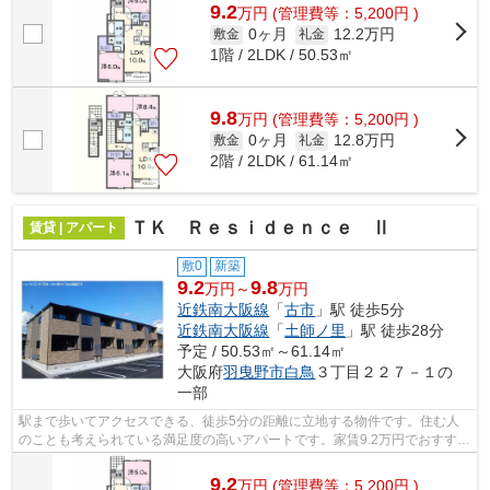
9.2
万
円
(管理費等：5,200円 )
0ヶ月
12.2万円
敷金
礼金
1階 / 2LDK / 50.53㎡
9.8
万
円
(管理費等：5,200円 )
0ヶ月
12.8万円
敷金
礼金
2階 / 2LDK / 61.14㎡
ＴＫ Ｒｅｓｉｄｅｎｃｅ Ⅱ
賃貸 | アパート
敷0
新築
9.2
9.8
万円～
万円
近鉄南大阪線
「
古市
」駅 徒歩5分
近鉄南大阪線
「
土師ノ里
」駅 徒歩28分
予定 / 50.53㎡～61.14㎡
大阪府
羽曳野市
白鳥
３丁目２２７－１の
一部
駅まで歩いてアクセスできる、徒歩5分の距離に立地する物件です。住む人
のことも考えられている満足度の高いアパートです。家賃9.2万円でおすすめ
の物件です。古市駅近くの新居におす...
9.2
万
円
(管理費等：5,200円 )