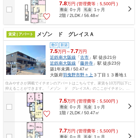
7.8
万
円
(管理費等：5,500円 )
0ヶ月
1ヶ月
敷金
礼金
2階 / 2LDK / 56.48㎡
メゾン ド グレイスＡ
賃貸 | アパート
敷0
新築
7.5
7.7
万円～
万円
近鉄南大阪線
「
古市
」駅 徒歩21分
近鉄南大阪線
「
藤井寺
」駅 徒歩23分
築1年未満 / 50.47㎡
大阪府
羽曳野市
野々上
３丁目１３番地１
住みやすさが満載でイチオシのアパートはこちらです。家賃を10万円以下に
抑えることができます。「メゾン ド グレイスA」のここがイチオシ。羽
曳野市エリアの物件情報を数多く取り扱...
7.5
万
円
(管理費等：5,500円 )
0ヶ月
1ヶ月
敷金
礼金
1階 / 2LDK / 50.47㎡
7.7
万
円
(管理費等：5,500円 )
0ヶ月
1ヶ月
敷金
礼金