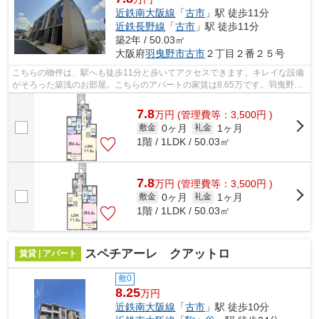
近鉄南大阪線
「
古市
」駅 徒歩11分
近鉄長野線
「
古市
」駅 徒歩11分
築2年 / 50.03㎡
大阪府
羽曳野市
古市
２丁目２番２５号
こちらの物件は、駅へも徒歩11分と歩いてアクセスできます。キレイな設備
がそろった築浅のお部屋。こちらのアパートの家賃は8.65万です。羽曳野市
エリアでの住まいなら、住み心地も快...
7.8
万
円
(管理費等：3,500円 )
0ヶ月
1ヶ月
敷金
礼金
1階 / 1LDK / 50.03㎡
7.8
万
円
(管理費等：3,500円 )
0ヶ月
1ヶ月
敷金
礼金
1階 / 1LDK / 50.03㎡
スペチアーレ クアットロ
賃貸 | アパート
敷0
8.25
万円
近鉄南大阪線
「
古市
」駅 徒歩10分