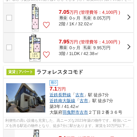
探しのお客様におすすめです。羽曳野...
7.05
万
円
(管理費等：4,100円 )
0ヶ月
8.05万円
敷金
礼金
2階 / 1K / 32.02㎡
7.95
万
円
(管理費等：4,100円 )
0ヶ月
9.95万円
敷金
礼金
3階 / 1LDK / 42.38㎡
ラフォレスタコモド
賃貸 | アパート
敷0
7.1
万円
近鉄長野線
「
古市
」駅 徒歩7分
近鉄南大阪線
「
古市
」駅 徒歩7分
築3年 / 41.42㎡
大阪府
羽曳野市
古市
２丁目２番３６号
利便性の高い設備も充実した、高ニーズな2023年築の物件です。根強いニー
ズを誇る駅近の物件となり、徒歩7分に駅があります。家賃を10万円以下に
抑えることができます。当社イチオシの...