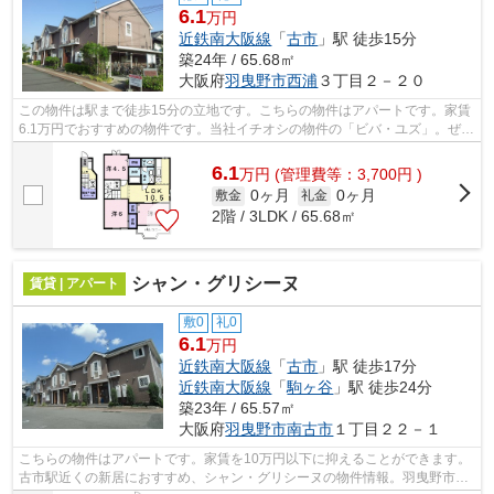
6.1
万円
近鉄南大阪線
「
古市
」駅 徒歩15分
築24年 / 65.68㎡
大阪府
羽曳野市
西浦
３丁目２－２０
この物件は駅まで徒歩15分の立地です。こちらの物件はアパートです。家賃
6.1万円でおすすめの物件です。当社イチオシの物件の「ビバ・ユズ」。ぜひ
一度ご覧ください。羽曳野市の物件で...
6.1
万
円
(管理費等：3,700円 )
0ヶ月
0ヶ月
敷金
礼金
2階 / 3LDK / 65.68㎡
シャン・グリシーヌ
賃貸 | アパート
敷0
礼0
6.1
万円
近鉄南大阪線
「
古市
」駅 徒歩17分
近鉄南大阪線
「
駒ヶ谷
」駅 徒歩24分
築23年 / 65.57㎡
大阪府
羽曳野市
南古市
１丁目２２－１
こちらの物件はアパートです。家賃を10万円以下に抑えることができます。
古市駅近くの新居におすすめ、シャン・グリシーヌの物件情報。羽曳野市に