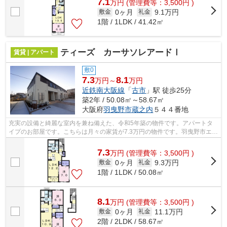
7.1
万
円
(管理費等：3,500円 )
0ヶ月
9.1万円
敷金
礼金
1階 / 1LDK / 41.42㎡
ティーズ カーサソレアードⅠ
賃貸 | アパート
敷0
7.3
8.1
万円～
万円
近鉄南大阪線
「
古市
」駅 徒歩25分
築2年 / 50.08㎡～58.67㎡
大阪府
羽曳野市
蔵之内
５４４番地
充実の設備と綺麗な室内を兼ね備えた、令和5年築の物件です。アパートタ
イプのお部屋です。こちらは月々の家賃が7.3万円の物件です。羽曳野市エリ
アでの住まいなら、住み心地も快適な...
7.3
万
円
(管理費等：3,500円 )
0ヶ月
9.3万円
敷金
礼金
1階 / 1LDK / 50.08㎡
8.1
万
円
(管理費等：3,500円 )
0ヶ月
11.1万円
敷金
礼金
2階 / 2LDK / 58.67㎡