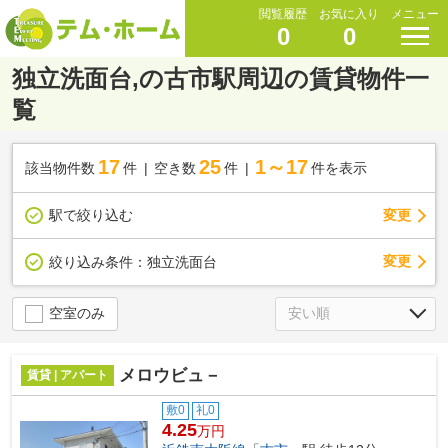
閲覧履歴
お気に入り
メニュー
0
0
独立洗面台,の古市駅周辺の賃貸物件一
覧
17
25
1～17
該当物件数
件
空き数
件
件を表示
駅で絞り込む
変更
変更
絞り込み条件：
独立洗面台
空室のみ
メロウビュ－
賃貸 | アパート
敷0
礼0
4.25
万円