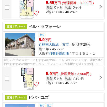
5.55
万
円
(管理費等：3,300円 )
0ヶ月
0ヶ月
敷金
礼金
2階 / 1LDK / 40.28㎡
ベル・ラフォーレ
賃貸 | アパート
敷0
5.9
万円
近鉄南大阪線
「
古市
」駅 徒歩20分
築11年 / 45.77㎡
大阪府
羽曳野市
西浦
４丁目３５１－１
新しい生活のスタートにおすすめなのが、こちらのアパートです。家賃5.9万
円でおすすめの物件です。ベル・ラフォーレ：古市駅にも近くて便利。テ
ム・ホームの物件情報の中からご希望の...
5.9
万
円
(管理費等：3,900円 )
0ヶ月
7.9万円
敷金
礼金
1階 / 1LDK / 45.77㎡
ビバ・ユズ
賃貸 | アパート
敷0
礼0