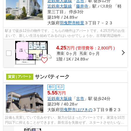
近鉄南大阪線
「
古市
」駅 徒歩12分
近鉄南大阪線
「
藤井寺
」駅 バス8分 「軽
里三丁目」 停歩3分
築19年 / 24.89㎡
大阪府
羽曳野市
軽里
３丁目７－２３
駅まで徒歩12分の物件です。こちらの物件はアパートです。4.25万円のお住
まいで、新しい生活を始めてみるのはいかがでしょうか。古市駅周辺物件：
メロウビュ-。羽曳野市へのお引越しを...
4.25
万
円
(管理費等：2,800円 )
0ヶ月
0ヶ月
敷金
礼金
1階 / 1K / 24.89㎡
サンパティーク
賃貸 | アパート
敷0
礼0
5.55
万円
近鉄南大阪線
「
古市
」駅 徒歩24分
築23年 / 40.28㎡
大阪府
羽曳野市
はびきの
３丁目９番２３
設備も充実していて住みやすい、魅力が詰まったアパートです。家賃を10万
円以下に抑えることができます。新生活を失敗せず、スタートさせたいなら
こちらの「サンパティーク」はいかが...