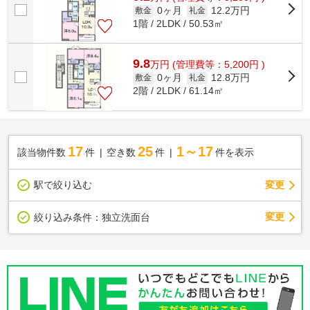
0ヶ月
12.2万円
敷金
礼金
1階 / 2LDK / 50.53㎡
9.8
万
円
(管理費等：5,200円 )
0ヶ月
12.8万円
敷金
礼金
2階 / 2LDK / 61.14㎡
17
25
1～17
該当物件数
件
空き数
件
件を表示
駅で絞り込む
変更
変更
絞り込み条件：
独立洗面台