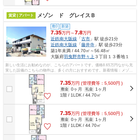
メゾン ド グレイスＢ
賃貸 | アパート
敷0
新築
7.35
7.8
万円～
万円
近鉄南大阪線
「
古市
」駅 徒歩21分
近鉄南大阪線
「
藤井寺
」駅 徒歩23分
築1年未満 / 44.70㎡～56.48㎡
大阪府
羽曳野市
野々上
３丁目１３番地１
新しい生活にお勧めなのが、こちらのアパートです。価格8.65万円ながら充
実した設備のこちらの物件は、多くの方におすすめです。新着情報：メゾ
ン ド グレイスBの空室情報ならコチラ...
7.35
万
円
(管理費等：5,500円 )
0ヶ月
1ヶ月
敷金
礼金
1階 / 1LDK / 44.70㎡
7.35
万
円
(管理費等：5,500円 )
0ヶ月
1ヶ月
敷金
礼金
1階 / 1LDK / 44.70㎡