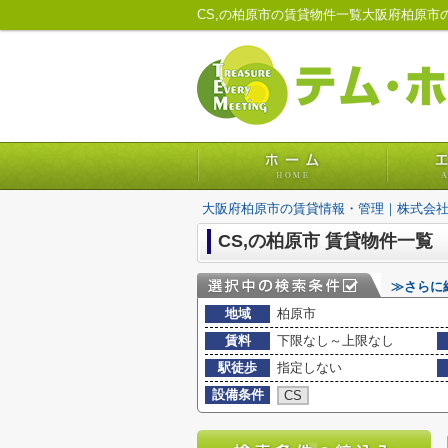
CS,の柏原市の賃貸物件一覧大阪府柏原
大阪府柏原市の賃貸情報・管理｜株式会
CS,の柏原市 賃貸物件一覧
≫さらに
地域
柏原市
賃料
下限なし～上限なし
駅徒歩
指定しない
設備条件
CS