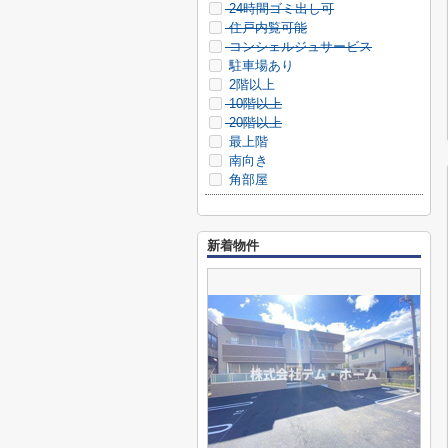
24時間ゴミ出し可
住戸内覧可能
コンシェルジュサービス
駐車場あり
2階以上
10階以上
20階以上
最上階
南向き
角部屋
新着物件