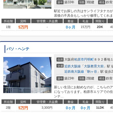
築33年
3階建
鉄骨
築年
階数
構造
駅近でお探しの方はサンライフタナカが
居後の不具合もしっかり修理してくれま
所在階
賃料
管理費・共益費
敷金
礼金
間取り
5
万円
0ヶ月
1階
-
15万円
2DK
4
パソ・ヘンテ
大阪府
柏原市
円明町
８９２番地
住所
交通
近鉄大阪線
「
大阪教育大前
」駅 
近鉄南大阪線
「
駒ヶ谷
」駅 徒歩2
築23年
2階建
鉄骨
築年
階数
構造
新しい生活にお勧めなのが、こちらのア
になっております。柏原市エリアでの住
ンテ...
所在階
賃料
管理費・共益費
敷金
礼金
間取り
5
万円
0ヶ月
0ヶ月
2階
3,300円
1LDK
4