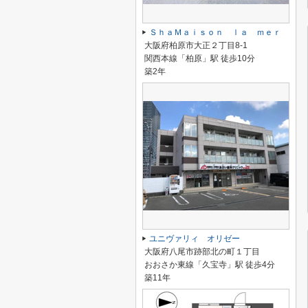
ＳｈａＭａｉｓｏｎ ｌａ ｍｅｒ
大阪府柏原市大正２丁目8-1
関西本線「柏原」駅 徒歩10分
築2年
ユニヴァリィ オリゼー
大阪府八尾市跡部北の町１丁目
おおさか東線「久宝寺」駅 徒歩4分
築11年