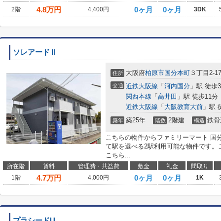
4.8
万円
0ヶ月
0ヶ月
2階
4,400円
3DK
ソレアードⅡ
大阪府
柏原市
国分本町
３丁目2-1
住所
交通
近鉄大阪線
「
河内国分
」駅 徒歩
関西本線
「
高井田
」駅 徒歩11分
近鉄大阪線
「
大阪教育大前
」駅 
築25年
2階建
鉄骨
築年
階数
構造
こちらの物件からファミリーマート 国分
て駅を選べる2駅利用可能な物件です。
こちら...
所在階
賃料
管理費・共益費
敷金
礼金
間取り
4.7
万円
0ヶ月
0ヶ月
1階
4,000円
1K
プラシードU