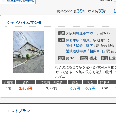
空室物件のみ表示
39
33
1-
該当公開件数
件 空き数
件
シティハイムマシタ
大阪府
柏原市
本郷
４丁目3-36
住所
交通
関西本線
「
柏原
」駅 徒歩11分
近鉄大阪線
「
堅下
」駅 徒歩15分
近鉄道明寺線
「
柏原南口
」駅 徒
築36年
2階建
軽量
築年
階数
構造
行き先に応じて駅を選べる2駅利用可能
セスできる、立地の良さも魅力の物件で
ハイ...
所在階
賃料
管理費・共益費
敷金
礼金
間取り
3.5
万円
0万円
0万円
1階
3,000円
2DK
エストブラン