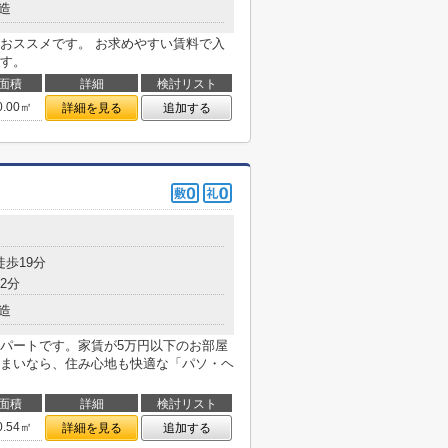
造
おススメです。 お求めやすい賃料で入
す。
面積
詳細
検討リスト
0.00㎡
詳細を見る
追加する
１
徒歩19分
2分
造
パートです。家賃が5万円以下のお部屋
まいなら、住み心地も快適な「パソ・ヘ
面積
詳細
検討リスト
0.54㎡
詳細を見る
追加する