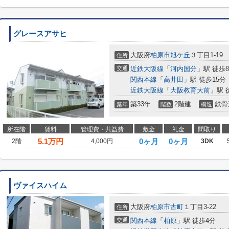
グレースアサヒ
大阪府
柏原市
旭ケ丘
３丁目1-19
住所
交通
近鉄大阪線
「
河内国分
」駅 徒歩
関西本線
「
高井田
」駅 徒歩15分
近鉄大阪線
「
大阪教育大前
」駅 
築33年
2階建
鉄骨
築年
階数
構造
所在階
賃料
管理費・共益費
敷金
礼金
間取り
5.1
万円
0ヶ月
0ヶ月
2階
4,000円
3DK
ヴァイスハイム
大阪府
柏原市
古町
１丁目3-22
住所
交通
関西本線
「
柏原
」駅 徒歩4分