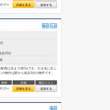
50.27㎡
詳細を見る
追加する
7
3分
徒歩23分
造
駅西口店まで387mです。行き先に応じ
この物件は駅から徒歩3分の物件です。
面積
詳細
検討リスト
30.12㎡
詳細を見る
追加する