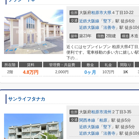
大阪府
柏原市
大県
４丁目10-22
住所
交通
近鉄大阪線
「
堅下
」駅 徒歩6分
近鉄大阪線
「
法善寺
」駅 徒歩10
築23年
2階建
木造
築年
階数
構造
近くにはセブンイレブン 柏原大県4丁目
便利です。電車移動の多い方に嬉しい駅
下の...
所在階
賃料
管理費・共益費
敷金
礼金
間取り
4.8
万円
0ヶ月
2階
2,000円
10万円
1K
サンライフタナカ
大阪府
柏原市
清州
２丁目3-35
住所
交通
関西本線
「
柏原
」駅 徒歩5分
近鉄大阪線
「
堅下
」駅 徒歩5分
近鉄大阪線
「
法善寺
」駅 徒歩10