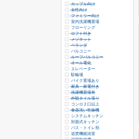
カップル向け
女性向け
ファミリー向け
室内洗濯機置場
フローリング
ロフト付き
メゾネット
ベランダ
バルコニー
ルーフバルコニー
オール電化
エレベーター
駐輪場
バイク置場あり
家具・家電付き
洗濯機置場有
外観タイル張り
コンロ２口以上
食器洗い乾燥機
システムキッチン
対面式キッチン
バス・トイレ別
追焚機能浴室