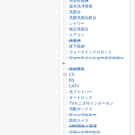
浴室乾燥機
温水洗浄便座
洗面台
洗髪洗面化粧台
シャワー
独立洗面台
エアコン
床暖房
床下収納
ウォークインクロゼット
ウォークインシューズクロゼッ
ト
収納豊富
CS
BS
CATV
光ファイバー
オートロック
TVモニタ付インターホン
宅配ボックス
ディンプルキー
防犯カメラ
24時間有人管理
フロントサービス