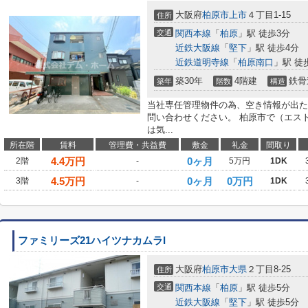
大阪府
柏原市
上市
４丁目1-15
住所
交通
関西本線
「
柏原
」駅 徒歩3分
近鉄大阪線
「
堅下
」駅 徒歩4分
近鉄道明寺線
「
柏原南口
」駅 徒
築30年
4階建
鉄骨
築年
階数
構造
当社専任管理物件の為、空き情報が出た
問い合わせください。 柏原市で（エス
は気...
所在階
賃料
管理費・共益費
敷金
礼金
間取り
4.4
万円
0ヶ月
2階
-
5万円
1DK
4.5
万円
0ヶ月
0万円
3階
-
1DK
ファミリーズ21ハイツナカムラI
大阪府
柏原市
大県
２丁目8-25
住所
交通
関西本線
「
柏原
」駅 徒歩5分
近鉄大阪線
「
堅下
」駅 徒歩5分