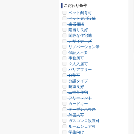
こだわり条件
ペット飼育可
ペット専用設備
楽器相談
陽当り良好
閑静な住宅地
デザイナーズ
リノベーション済
保証人不要
事務所可
２人入居可
バリアフリー
分割可
分譲タイプ
眺望良好
二世帯住宅
フリーレント
カードキー
オープンハウス
外国人可
ガスコンロ設置可
ルームシェア可
学生向け