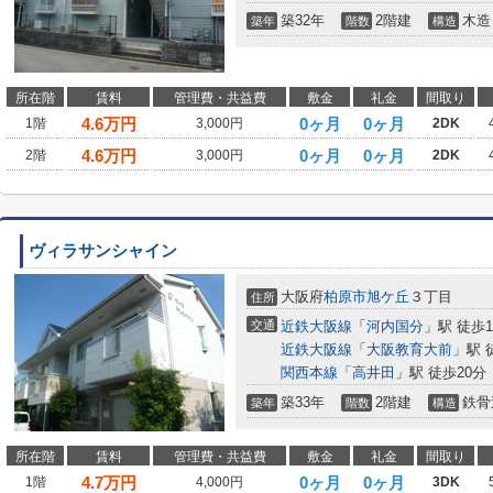
築32年
2階建
木造
築年
階数
構造
所在階
賃料
管理費・共益費
敷金
礼金
間取り
4.6
万円
0ヶ月
0ヶ月
1階
3,000円
2DK
4.6
万円
0ヶ月
0ヶ月
2階
3,000円
2DK
ヴィラサンシャイン
大阪府
柏原市
旭ケ丘
３丁目
住所
交通
近鉄大阪線
「
河内国分
」駅 徒歩1
近鉄大阪線
「
大阪教育大前
」駅 
関西本線
「
高井田
」駅 徒歩20分
築33年
2階建
鉄骨
築年
階数
構造
所在階
賃料
管理費・共益費
敷金
礼金
間取り
4.7
万円
0ヶ月
0ヶ月
1階
4,000円
3DK