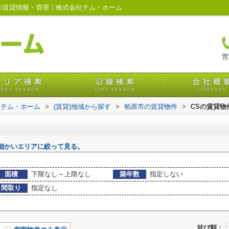
市の賃貸情報・管理｜株式会社テム・ホーム
営
社テム・ホーム
>
(賃貸)地域から探す
>
柏原市の賃貸物件
>
CSの賃貸物
細かいエリアに絞って見る。
面積
下限なし～上限なし
築年数
指定しない
間取り
指定なし
並び順：