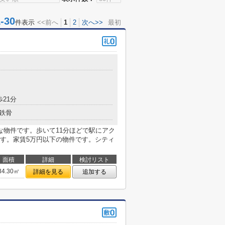
30
件表示
<<前へ
1
2
次へ>>
最初
歩21分
鉄骨
な物件です。歩いて11分ほどで駅にアク
す。家賃5万円以下の物件です。シティ
面積
詳細
検討リスト
34.30㎡
詳細を見る
追加する