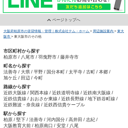
ページトップへ
大阪府柏原市の賃貸情報・管理｜株式会社テム・ホーム
>
周辺施設案内
>
東大
阪市
>
東大阪市のその他
市区町村から探す
柏原市
/
八尾市
/
羽曳野市
/
藤井寺市
町名から探す
法善寺
/
大県
/
平野
/
国分本町
/
太平寺
/
古町
/
本郷
/
旭ケ丘
/
田辺
/
今町
路線から探す
近鉄大阪線
/
関西本線
/
近鉄道明寺線
/
近鉄南大阪線
/
近鉄信貴線
/
おおさか東線
/
近鉄長野線
/
地下鉄谷町線
/
近鉄難波・奈良線
/
近鉄西信貴ケーブル
駅から探す
柏原
/
堅下
/
法善寺
/
河内国分
/
高井田
/
志紀
/
大阪教育大前
/
柏原南口
/
安堂
/
八尾