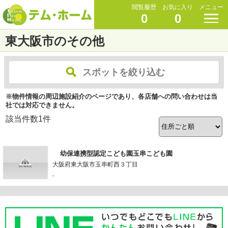
閲覧履歴
お気に入り
メニュー
0
0
東大阪市のその他
スポットを絞り込む
※物件情報の周辺施設紹介のページであり、各店舗への問い合わせは当
社では対応できません。
該当件数
1
件
幼保連携型認定こども園玉串こども園
大阪府東大阪市玉串町西３丁目
-