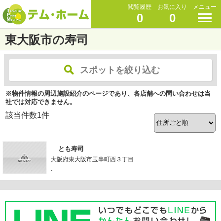
閲覧履歴
お気に入り
メニュー
0
0
東大阪市の寿司
スポットを絞り込む
※物件情報の周辺施設紹介のページであり、各店舗への問い合わせは当
社では対応できません。
該当件数
1
件
とも寿司
大阪府東大阪市玉串町西３丁目
-