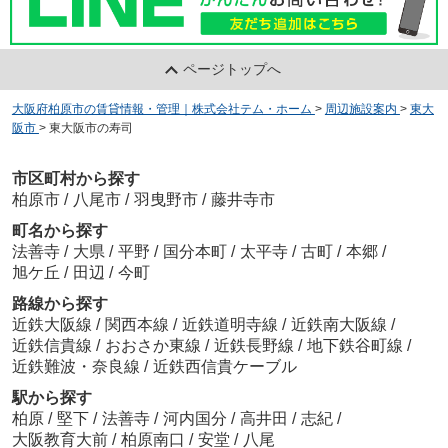
ページトップへ
大阪府柏原市の賃貸情報・管理｜株式会社テム・ホーム
>
周辺施設案内
>
東大
阪市
>
東大阪市の寿司
市区町村から探す
柏原市
/
八尾市
/
羽曳野市
/
藤井寺市
町名から探す
法善寺
/
大県
/
平野
/
国分本町
/
太平寺
/
古町
/
本郷
/
旭ケ丘
/
田辺
/
今町
路線から探す
近鉄大阪線
/
関西本線
/
近鉄道明寺線
/
近鉄南大阪線
/
近鉄信貴線
/
おおさか東線
/
近鉄長野線
/
地下鉄谷町線
/
近鉄難波・奈良線
/
近鉄西信貴ケーブル
駅から探す
柏原
/
堅下
/
法善寺
/
河内国分
/
高井田
/
志紀
/
大阪教育大前
/
柏原南口
/
安堂
/
八尾