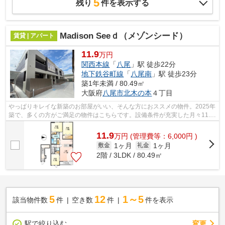
5
残り
件を表示する
Madison Seeｄ（メゾンシード）
賃貸 | アパート
11.9
万円
関西本線
「
八尾
」駅 徒歩22分
地下鉄谷町線
「
八尾南
」駅 徒歩23分
築1年未満 / 80.49㎡
大阪府
八尾市
北木の本
４丁目
やっぱりキレイな新築のお部屋がいい、そんな方におススメの物件。2025年
築で、多くの方がご満足の物件はこちらです。設備条件が充実した月々11.9
万円台のお部屋です。「Madison Seed(...
11.9
万
円
(管理費等：6,000円 )
1ヶ月
1ヶ月
敷金
礼金
2階 / 3LDK / 80.49㎡
5
12
1～5
該当物件数
件
空き数
件
件を表示
駅で絞り込む
変更