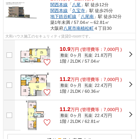
関西本線
「
八尾
」駅 徒歩12分
関西本線
「
久宝寺
」駅 徒歩25分
地下鉄谷町線
「
八尾南
」駅 徒歩32分
築1年未満 / 57.04㎡～62.81㎡
大阪府
八尾市
南植松町
４丁目30
大和ハウス施工のセキュリィティ賃貸D-roomです。
10.9
万
円
(管理費等：7,000円 )
0ヶ月
21.8万円
敷金
礼金
1階 / 2LDK / 57.04㎡
11.2
万
円
(管理費等：7,000円 )
0ヶ月
22.4万円
敷金
礼金
1階 / 2LDK / 60.36㎡
11.2
万
円
(管理費等：7,000円 )
0ヶ月
22.4万円
敷金
礼金
1階 / 2LDK / 62.81㎡