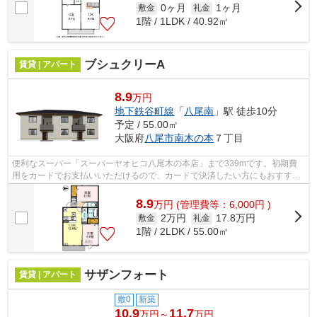
0ヶ月
1ヶ月
敷金
礼金
1階 / 1LDK / 40.92㎡
ブシュクリーA
賃貸 | アパート
8.9
万円
地下鉄谷町線
「
八尾南
」駅 徒歩10分
予定 / 55.00㎡
大阪府
八尾市
南木の本
７丁目
便利なスーパー「スーパーヤオヒコ八尾木の本店」まで339mです。初期費
用をカードでお支払いいただけるので、カードで決済したい方にもおすすめ
です。賃料8億9,000万円の物件です。ぜ...
8.9
万
円
(管理費等：6,000円 )
2万円
17.8万円
敷金
礼金
1階 / 2LDK / 55.00㎡
サザンフォート
賃貸 | アパート
敷0
新築
10.9
11.7
万円～
万円