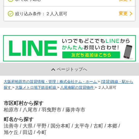
変更
絞り込み条件：
２人入居可
ページトップへ
大阪府柏原市の賃貸情報・管理｜株式会社テム・ホーム
>
(賃貸)路線・駅から
探す
>
大阪メトロ地下鉄谷町線
>
八尾南駅の賃貸物件
>
２人入居可
市区町村から探す
柏原市
/
八尾市
/
羽曳野市
/
藤井寺市
町名から探す
法善寺
/
大県
/
平野
/
国分本町
/
太平寺
/
古町
/
本郷
/
旭ケ丘
/
田辺
/
今町