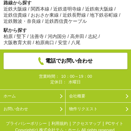
路線から探す
近鉄大阪線
/
関西本線
/
近鉄道明寺線
/
近鉄南大阪線
/
近鉄信貴線
/
おおさか東線
/
近鉄長野線
/
地下鉄谷町線
/
近鉄難波・奈良線
/
近鉄西信貴ケーブル
駅から探す
柏原
/
堅下
/
法善寺
/
河内国分
/
高井田
/
志紀
/
大阪教育大前
/
柏原南口
/
安堂
/
八尾
電話でお問い合わせ
営業時間：
10：00～19：00
定休日：
水曜日
ホーム
会社概要
お問い合わせ
物件リクエスト
プライバシーポリシー
利用規約
アクセスマップ
PCサイト
Copyright(c) 株式会社テム・ホーム All rights reserved.