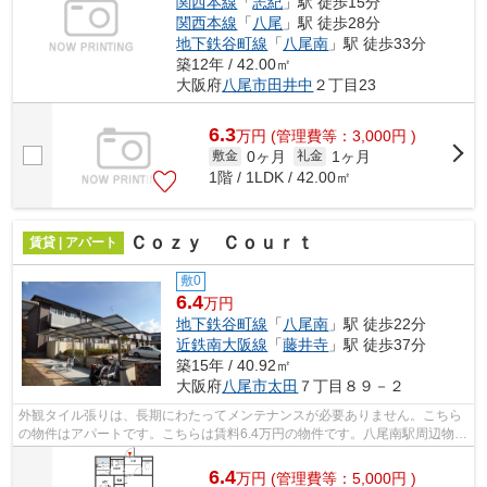
関西本線
「
志紀
」駅 徒歩15分
関西本線
「
八尾
」駅 徒歩28分
地下鉄谷町線
「
八尾南
」駅 徒歩33分
築12年 / 42.00㎡
大阪府
八尾市
田井中
２丁目23
6.3
万
円
(管理費等：3,000円 )
0ヶ月
1ヶ月
敷金
礼金
1階 / 1LDK / 42.00㎡
Ｃｏｚｙ Ｃｏｕｒｔ
賃貸 | アパート
敷0
6.4
万円
地下鉄谷町線
「
八尾南
」駅 徒歩22分
近鉄南大阪線
「
藤井寺
」駅 徒歩37分
築15年 / 40.92㎡
大阪府
八尾市
太田
７丁目８９－２
外観タイル張りは、長期にわたってメンテナンスが必要ありません。こちら
の物件はアパートです。こちらは賃料6.4万円の物件です。八尾南駅周辺物
件：Cozy Court。テム・ホームの物件...
6.4
万
円
(管理費等：5,000円 )