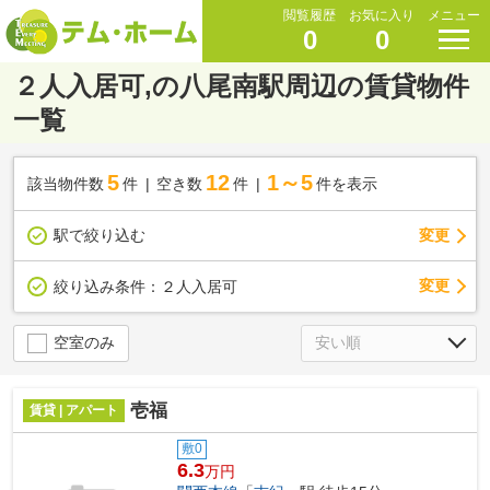
閲覧履歴
お気に入り
メニュー
0
0
２人入居可,の八尾南駅周辺の賃貸物件
一覧
5
12
1～5
該当物件数
件
空き数
件
件を表示
駅で絞り込む
変更
変更
絞り込み条件：
２人入居可
空室のみ
壱福
賃貸 | アパート
敷0
6.3
万円