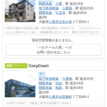
関西本線
「
八尾
」駅 徒歩19分
地下鉄谷町線
「
八尾南
」駅 徒歩25分
関西本線
「
久宝寺
」駅 徒歩26分
築2年
大阪府
八尾市
北木の本
２丁目59-1
八尾市立南木の本防災公園・防災体育館まで424mです。こちらのマンショ
ンからは2駅が近くにあり、移動範囲も広がります。家賃7.6万円でおすすめ
の物件です。ぜひ一度見ていただきたい...
現在空室情報がありません。
「パルテール八尾」への
お問い合わせはこちら
CozyCourt
賃貸 | アパート
敷0
地下鉄谷町線
「
八尾南
」駅 徒歩22分
関西本線
「
志紀
」駅 徒歩24分
関西本線
「
柏原
」駅 徒歩34分
築15年
大阪府
八尾市
太田新町
７丁目89-2
「COZY COURT」大阪府八尾市大田新町7丁目89-2