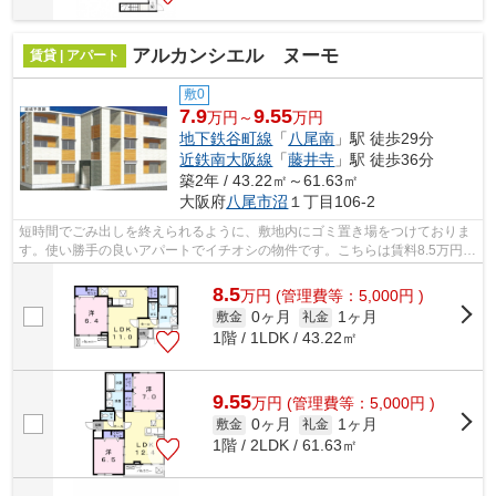
アルカンシエル ヌーモ
賃貸 | アパート
敷0
7.9
9.55
万円～
万円
地下鉄谷町線
「
八尾南
」駅 徒歩29分
近鉄南大阪線
「
藤井寺
」駅 徒歩36分
築2年 / 43.22㎡～61.63㎡
大阪府
八尾市
沼
１丁目106-2
短時間でごみ出しを終えられるように、敷地内にゴミ置き場をつけておりま
す。使い勝手の良いアパートでイチオシの物件です。こちらは賃料8.5万円の
物件です。ぜひ一度見ていただきたい...
8.5
万
円
(管理費等：5,000円 )
0ヶ月
1ヶ月
敷金
礼金
1階 / 1LDK / 43.22㎡
9.55
万
円
(管理費等：5,000円 )
0ヶ月
1ヶ月
敷金
礼金
1階 / 2LDK / 61.63㎡