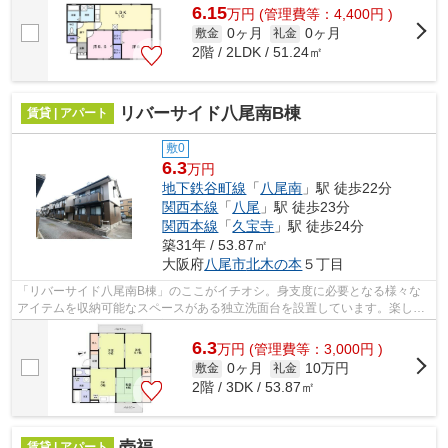
6.15
万
円
(管理費等：4,400円 )
0ヶ月
0ヶ月
敷金
礼金
2階 / 2LDK / 51.24㎡
リバーサイド八尾南B棟
賃貸 | アパート
敷0
6.3
万円
地下鉄谷町線
「
八尾南
」駅 徒歩22分
関西本線
「
八尾
」駅 徒歩23分
関西本線
「
久宝寺
」駅 徒歩24分
築31年 / 53.87㎡
大阪府
八尾市
北木の本
５丁目
「リバーサイド八尾南B棟」のここがイチオシ。身支度に必要となる様々な
アイテムを収納可能なスペースがある独立洗面台を設置しています。楽しい
チャンネル満載のCATV対応物件です。新...
6.3
万
円
(管理費等：3,000円 )
0ヶ月
10万円
敷金
礼金
2階 / 3DK / 53.87㎡
壱福
賃貸 | アパート