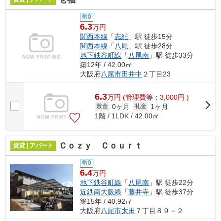
敷0
6.3
万円
関西本線
「
志紀
」駅 徒歩15分
関西本線
「
八尾
」駅 徒歩28分
地下鉄谷町線
「
八尾南
」駅 徒歩33分
築12年 / 42.00㎡
大阪府
八尾市
田井中
２丁目23
6.3
万
円
(管理費等：3,000円 )
0ヶ月
1ヶ月
敷金
礼金
1階 / 1LDK / 42.00㎡
Ｃｏｚｙ Ｃｏｕｒｔ
賃貸 | アパート
敷0
6.4
万円
地下鉄谷町線
「
八尾南
」駅 徒歩22分
近鉄南大阪線
「
藤井寺
」駅 徒歩37分
築15年 / 40.92㎡
大阪府
八尾市
太田
７丁目８９－２