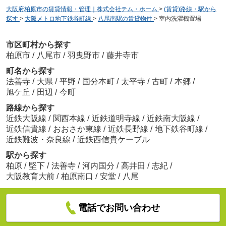
大阪府柏原市の賃貸情報・管理｜株式会社テム・ホーム
>
(賃貸)路線・駅から
探す
>
大阪メトロ地下鉄谷町線
>
八尾南駅の賃貸物件
>
室内洗濯機置場
市区町村から探す
柏原市
/
八尾市
/
羽曳野市
/
藤井寺市
町名から探す
法善寺
/
大県
/
平野
/
国分本町
/
太平寺
/
古町
/
本郷
/
旭ケ丘
/
田辺
/
今町
路線から探す
近鉄大阪線
/
関西本線
/
近鉄道明寺線
/
近鉄南大阪線
/
近鉄信貴線
/
おおさか東線
/
近鉄長野線
/
地下鉄谷町線
/
近鉄難波・奈良線
/
近鉄西信貴ケーブル
駅から探す
柏原
/
堅下
/
法善寺
/
河内国分
/
高井田
/
志紀
/
大阪教育大前
/
柏原南口
/
安堂
/
八尾
電話でお問い合わせ