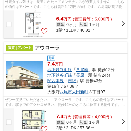
外観タイル張りは、長期にわたってメンテナンスが必要ありません。こちら
の物件はアパートです。こちらは賃料6.4万円の物件です。八尾南駅周辺物
件：Cozy Court。テム・ホームの物件...
6.4
万
円
(管理費等：5,000円 )
0ヶ月
1ヶ月
敷金
礼金
1階 / 1LDK / 40.92㎡
アウローラ
賃貸 | アパート
敷0
7.4
万円
地下鉄谷町線
「
八尾南
」駅 徒歩12分
地下鉄谷町線
「
長原
」駅 徒歩24分
関西本線
「
志紀
」駅 徒歩43分
築16年 / 57.36㎡
大阪府
八尾市
太田新町
３丁目97
ぜひ一度見ていただきたい、「アウローラ」です。こちらの物件はアパート
です。駅までのアクセスが良い、徒歩12分のところに位置する物件です。賃
貸物件を探すなら、地域に密着した当...
7.4
万
円
(管理費等：4,000円 )
0ヶ月
1ヶ月
敷金
礼金
2階 / 2LDK / 57.36㎡