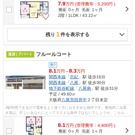
7.9
万
円
(管理費等：5,200円 )
0ヶ月
1ヶ月
敷金
礼金
2階 / 1LDK / 43.22㎡
1
残り
件を表示する
フルールコート
賃貸 | アパート
敷0
8.1
8.3
万円～
万円
関西本線
「
志紀
」駅 徒歩16分
関西本線
「
八尾
」駅 徒歩30分
地下鉄谷町線
「
八尾南
」駅 徒歩31分
予定 / 49.60㎡
大阪府
八尾市
田井中
２丁目未定
2駅利用できるので電車をよく使う方におすすめな物件です。敷地内ごみ置
き場は、忙しいあなたにとってマストな条件ではないでしょうか。こちらの
物件はアパートです。当社スタッフが地...
8.1
万
円
(管理費等：4,400円 )
0ヶ月
1ヶ月
敷金
礼金