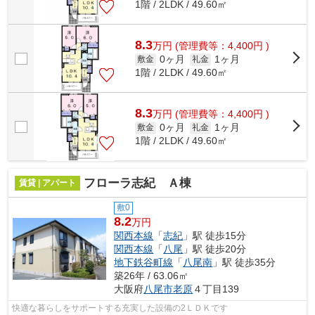
1階 / 2LDK / 49.60㎡
8.3
万
円
(管理費等：4,400円 )
0ヶ月
1ヶ月
敷金
礼金
1階 / 2LDK / 49.60㎡
8.3
万
円
(管理費等：4,400円 )
0ヶ月
1ヶ月
敷金
礼金
1階 / 2LDK / 49.60㎡
フローラ志紀 Ａ棟
賃貸 | アパート
敷0
8.2
万円
関西本線
「
志紀
」駅 徒歩15分
関西本線
「
八尾
」駅 徒歩20分
地下鉄谷町線
「
八尾南
」駅 徒歩35分
築26年 / 63.06㎡
大阪府
八尾市
老原
４丁目139
快適な暮らしをサポートする充実した設備の2ＬＤＫです