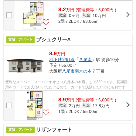
8.2
万
円
(管理費等：5,000円 )
0ヶ月
10万円
敷金
礼金
2階 / 2LDK / 63.06㎡
ブシュクリーA
賃貸 | アパート
8.9
万円
地下鉄谷町線
「
八尾南
」駅 徒歩10分
予定 / 55.00㎡
大阪府
八尾市
南木の本
７丁目
便利なスーパー「スーパーヤオヒコ八尾木の本店」まで339mです。初期費
用をカードでお支払いいただけるので、カードで決済したい方にもおすすめ
です。賃料8億9,000万円の物件です。ぜ...
8.9
万
円
(管理費等：6,000円 )
2万円
17.8万円
敷金
礼金
1階 / 2LDK / 55.00㎡
サザンフォート
賃貸 | アパート