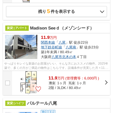
5
残り
件を表示する
Madison Seeｄ（メゾンシード）
賃貸 | アパート
11.9
万円
関西本線
「
八尾
」駅 徒歩22分
地下鉄谷町線
「
八尾南
」駅 徒歩23分
築1年未満 / 80.49㎡
大阪府
八尾市
北木の本
４丁目
やっぱりキレイな新築のお部屋がいい、そんな方におススメの物件。2025年
築で、多くの方がご満足の物件はこちらです。設備条件が充実した月々11.9
万円台のお部屋です。「Madison Seed(...
11.9
万
円
(管理費等：6,000円 )
1ヶ月
1ヶ月
敷金
礼金
2階 / 3LDK / 80.49㎡
パルテール八尾
賃貸 | ハイツ
敷0
礼0