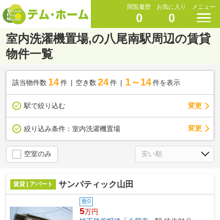
閲覧履歴
お気に入り
メニュー
0
0
室内洗濯機置場,の八尾南駅周辺の賃貸
物件一覧
14
24
1～14
該当物件数
件
空き数
件
件を表示
駅で絞り込む
変更
変更
絞り込み条件：
室内洗濯機置場
空室のみ
サンパティック山田
賃貸 | アパート
敷0
5
万円