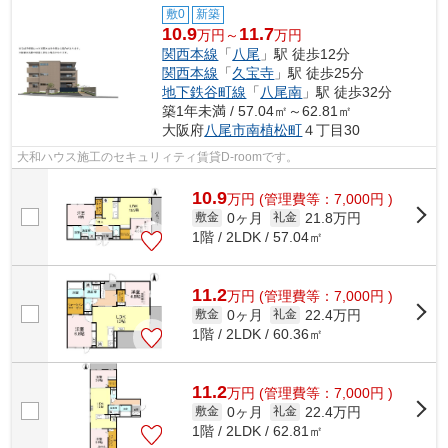
敷0
新築
10.9
11.7
万円～
万円
関西本線
「
八尾
」駅 徒歩12分
関西本線
「
久宝寺
」駅 徒歩25分
地下鉄谷町線
「
八尾南
」駅 徒歩32分
築1年未満 / 57.04㎡～62.81㎡
大阪府
八尾市
南植松町
４丁目30
大和ハウス施工のセキュリィティ賃貸D-roomです。
10.9
万
円
(管理費等：7,000円 )
0ヶ月
21.8万円
敷金
礼金
1階 / 2LDK / 57.04㎡
11.2
万
円
(管理費等：7,000円 )
0ヶ月
22.4万円
敷金
礼金
1階 / 2LDK / 60.36㎡
11.2
万
円
(管理費等：7,000円 )
0ヶ月
22.4万円
敷金
礼金
1階 / 2LDK / 62.81㎡