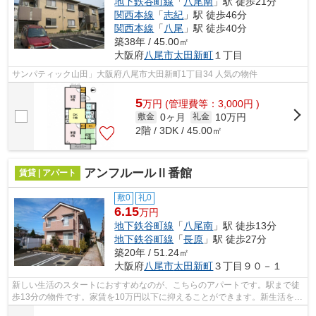
地下鉄谷町線
「
八尾南
」駅 徒歩21分
関西本線
「
志紀
」駅 徒歩46分
関西本線
「
八尾
」駅 徒歩40分
築38年 / 45.00㎡
大阪府
八尾市
太田新町
１丁目
サンパティック山田」大阪府八尾市大田新町1丁目34 人気の物件
5
万
円
(管理費等：3,000円 )
0ヶ月
10万円
敷金
礼金
2階 / 3DK / 45.00㎡
アンフルールⅡ番館
賃貸 | アパート
敷0
礼0
6.15
万円
地下鉄谷町線
「
八尾南
」駅 徒歩13分
地下鉄谷町線
「
長原
」駅 徒歩27分
築20年 / 51.24㎡
大阪府
八尾市
太田新町
３丁目９０－１
新しい生活のスタートにおすすめなのが、こちらのアパートです。駅まで徒
歩13分の物件です。家賃を10万円以下に抑えることができます。新生活を失
敗せず、スタートさせたいならこちら...