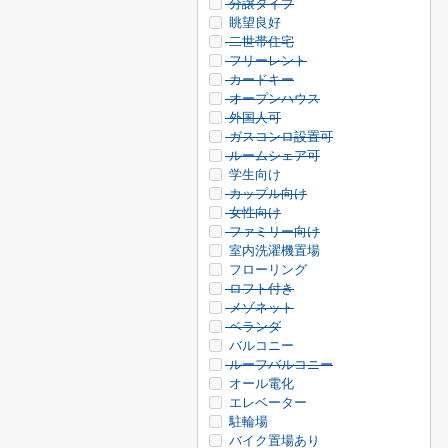
分譲タイプ
眺望良好
二世帯住宅
フリーレント
カードキー
オープンハウス
外国人可
ガスコンロ設置可
ルームシェア可
学生向け
カップル向け
女性向け
ファミリー向け
室内洗濯機置場
フローリング
ロフト付き
メゾネット
ベランダ
バルコニー
ルーフバルコニー
オール電化
エレベーター
駐輪場
バイク置場あり