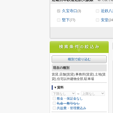
久宝寺口
近鉄八
(3)
堅下
安堂
(77)
(24
種別で絞り込む
現在の種別
賃貸,店舗(賃貸),事務所(賃貸),土地(賃
貸),住宅以外建物全部,駐車場
▼賃料
～
敷金・保証金なし
礼金・敷引なし
共益費・管理費込み