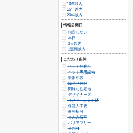
10年以内
15年以内
20年以内
情報公開日
指定しない
本日
3日以内
1週間以内
こだわり条件
ペット飼育可
ペット専用設備
楽器相談
陽当り良好
閑静な住宅地
デザイナーズ
リノベーション済
保証人不要
事務所可
２人入居可
バリアフリー
分割可