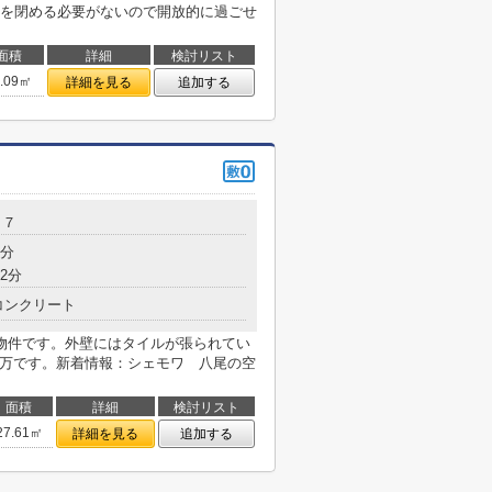
を閉める必要がないので開放的に過ごせ
面積
詳細
検討リスト
7.09㎡
詳細を見る
追加する
１７
6分
2分
コンクリート
物件です。外壁にはタイルが張られてい
5万です。新着情報：シェモワ 八尾の空
面積
詳細
検討リスト
27.61㎡
詳細を見る
追加する