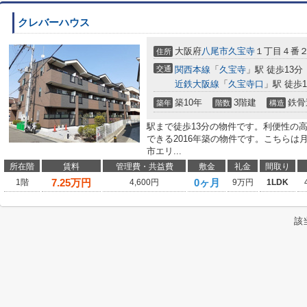
クレバーハウス
大阪府
八尾市
久宝寺
１丁目４番
住所
交通
関西本線
「
久宝寺
」駅 徒歩13分
近鉄大阪線
「
久宝寺口
」駅 徒歩1
築10年
3階建
鉄骨
築年
階数
構造
駅まで徒歩13分の物件です。利便性の
できる2016年築の物件です。こちらは月
市エリ...
所在階
賃料
管理費・共益費
敷金
礼金
間取り
7.25
万円
0ヶ月
1階
4,600円
9万円
1LDK
該