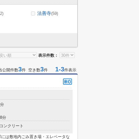
法善寺
(2)
(59)
表示件数：
3
3
1-3
当公開件数
件 空き数
件
件表示
7分
8分
コンクリート
部には敷地内ごみ置き場・エレベータな