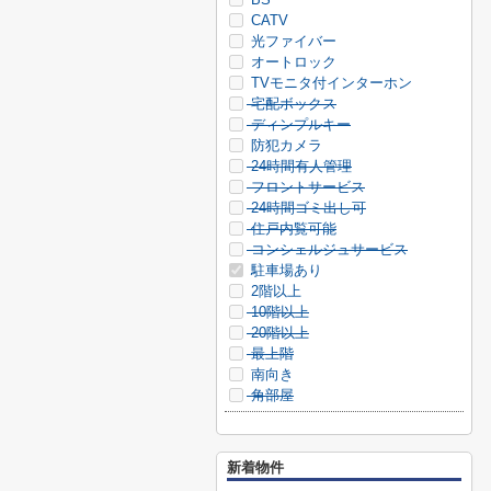
CATV
光ファイバー
オートロック
TVモニタ付インターホン
宅配ボックス
ディンプルキー
防犯カメラ
24時間有人管理
フロントサービス
24時間ゴミ出し可
住戸内覧可能
コンシェルジュサービス
駐車場あり
2階以上
10階以上
20階以上
最上階
南向き
角部屋
新着物件