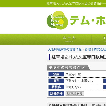
駐車場あり,の久宝寺口駅周辺の賃貸物件
大阪府柏原市の賃貸情報・管理｜株式会
駐車場あり,の久宝寺口駅周
沿線
久宝寺口駅
賃料
下限なし～上限なし
駅徒歩
指定しない
設備条件
駐車場あり
近畿日本鉄道近鉄大阪線
駅で絞り