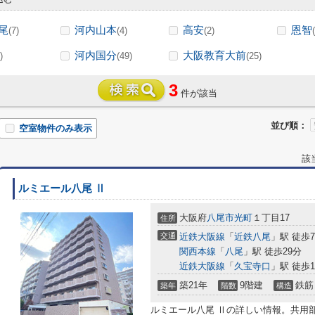
尾
河内山本
高安
恩智
(7)
(4)
(2)
河内国分
大阪教育大前
)
(49)
(25)
3
件が該当
並び順：
空室物件のみ表示
該
ルミエール八尾 Ⅱ
大阪府
八尾市
光町
１丁目17
住所
交通
近鉄大阪線
「
近鉄八尾
」駅 徒歩
関西本線
「
八尾
」駅 徒歩29分
近鉄大阪線
「
久宝寺口
」駅 徒歩1
築21年
9階建
鉄筋
築年
階数
構造
ルミエール八尾 Ⅱの詳しい情報。共用