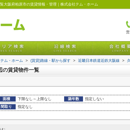
一覧大阪府柏原市の賃貸情報・管理｜株式会社テム・ホーム
営
社テム・ホーム
>
(賃貸)路線・駅から探す
>
近畿日本鉄道近鉄大阪線
>
辺の賃貸物件一覧
面積
下限なし～上限なし
築年数
指定しない
間取り
指定なし
込む