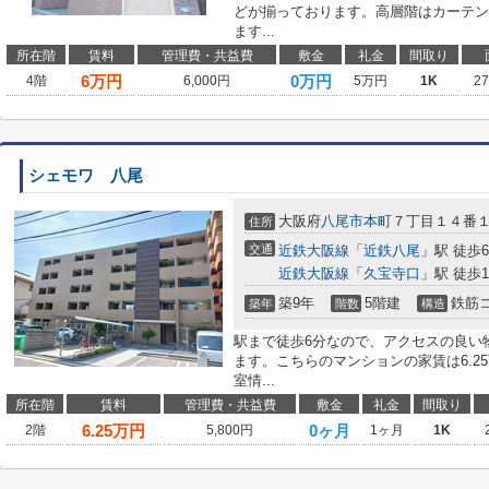
どが揃っております。高層階はカーテン
ます...
所在階
賃料
管理費・共益費
敷金
礼金
間取り
6
万円
0万円
4階
6,000円
5万円
1K
2
シェモワ 八尾
大阪府
八尾市
本町
７丁目１４番
住所
交通
近鉄大阪線
「
近鉄八尾
」駅 徒歩
近鉄大阪線
「
久宝寺口
」駅 徒歩1
築9年
5階建
鉄筋
築年
階数
構造
駅まで徒歩6分なので、アクセスの良い
ます。こちらのマンションの家賃は6.2
室情...
所在階
賃料
管理費・共益費
敷金
礼金
間取り
6.25
万円
0ヶ月
2階
5,800円
1ヶ月
1K