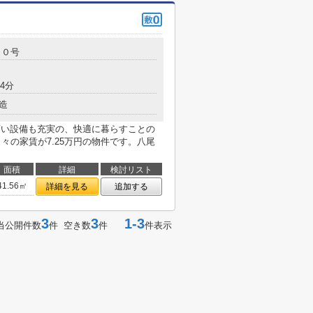
２０号
4分
造
高い設備も充実の、快適に暮らすことの
々の家賃が7.25万円の物件です。八尾
面積
詳細
検討リスト
41.56㎡
詳細を見る
追加する
3
3
1-3
当公開件数
件 空き数
件
件表示