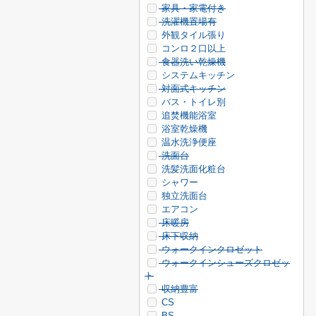
家具・家電付き
洗濯機置場有
外観タイル張り
コンロ２口以上
食器洗い乾燥機
システムキッチン
対面式キッチン
バス・トイレ別
追焚機能浴室
浴室乾燥機
温水洗浄便座
洗面台
洗髪洗面化粧台
シャワー
独立洗面台
エアコン
床暖房
床下収納
ウォークインクロゼット
ウォークインシューズクロゼッ
ト
収納豊富
CS
BS