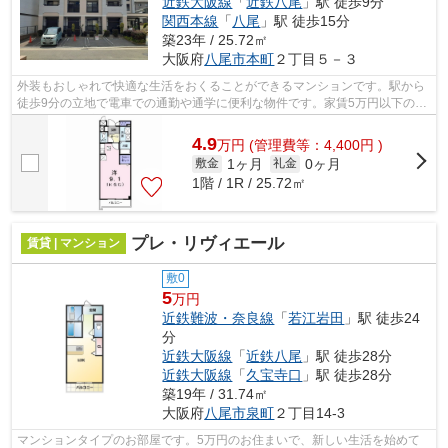
近鉄大阪線
「
近鉄八尾
」駅 徒歩9分
関西本線
「
八尾
」駅 徒歩15分
築23年 / 25.72㎡
大阪府
八尾市
本町
２丁目５－３
外装もおしゃれで快適な生活をおくることができるマンションです。駅から
徒歩9分の立地で電車での通勤や通学に便利な物件です。家賃5万円以下の物
件をお探しの方にもおすすめです。八...
4.9
万
円
(管理費等：4,400円 )
1ヶ月
0ヶ月
敷金
礼金
1階 / 1R / 25.72㎡
プレ・リヴィエール
賃貸 | マンション
敷0
5
万円
近鉄難波・奈良線
「
若江岩田
」駅 徒歩24
分
近鉄大阪線
「
近鉄八尾
」駅 徒歩28分
近鉄大阪線
「
久宝寺口
」駅 徒歩28分
築19年 / 31.74㎡
大阪府
八尾市
泉町
２丁目14-3
マンションタイプのお部屋です。5万円のお住まいで、新しい生活を始めて