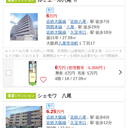
ルミエール八尾 Ⅱ
賃貸 | マンション
敷0
6
万円
近鉄大阪線
「
近鉄八尾
」駅 徒歩7分
関西本線
「
八尾
」駅 徒歩29分
近鉄大阪線
「
久宝寺口
」駅 徒歩18分
築21年 / 27.09㎡
大阪府
八尾市
光町
１丁目17
ルミエール八尾 Ⅱの詳しい情報。共用部には敷地内ごみ置き場・エレベータ
などが揃っております。高層階はカーテンを閉める必要がないので開放的に
過ごせます。アクセスの良い徒歩7分の...
6
万
円
(管理費等：6,000円 )
0万円
5万円
敷金
礼金
4階 / 1K / 27.09㎡
シェモワ 八尾
賃貸 | マンション
敷0
6.25
万円
近鉄大阪線
「
近鉄八尾
」駅 徒歩6分
近鉄大阪線
「
久宝寺口
」駅 徒歩12分
築9年 / 27.61㎡