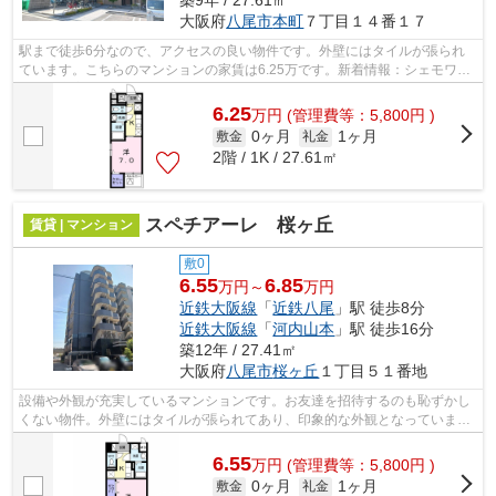
大阪府
八尾市
本町
７丁目１４番１７
駅まで徒歩6分なので、アクセスの良い物件です。外壁にはタイルが張られ
ています。こちらのマンションの家賃は6.25万です。新着情報：シェモワ
八尾の空室情報ならコチラ。テム・ホー...
6.25
万
円
(管理費等：5,800円 )
0ヶ月
1ヶ月
敷金
礼金
2階 / 1K / 27.61㎡
スペチアーレ 桜ヶ丘
賃貸 | マンション
敷0
6.55
6.85
万円～
万円
近鉄大阪線
「
近鉄八尾
」駅 徒歩8分
近鉄大阪線
「
河内山本
」駅 徒歩16分
築12年 / 27.41㎡
大阪府
八尾市
桜ヶ丘
１丁目５１番地
設備や外観が充実しているマンションです。お友達を招待するのも恥ずかし
くない物件。外壁にはタイルが張られてあり、印象的な外観となっていま
す。家賃10万円以下のマンションをお探...
6.55
万
円
(管理費等：5,800円 )
0ヶ月
1ヶ月
敷金
礼金