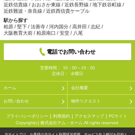
近鉄信貴線
/
おおさか東線
/
近鉄長野線
/
地下鉄谷町線
/
近鉄難波・奈良線
/
近鉄西信貴ケーブル
駅から探す
柏原
/
堅下
/
法善寺
/
河内国分
/
高井田
/
志紀
/
大阪教育大前
/
柏原南口
/
安堂
/
八尾
電話でお問い合わせ
営業時間：
10：00～19：00
定休日：
水曜日
ホーム
会社概要
お問い合わせ
物件リクエスト
プライバシーポリシー
利用規約
アクセスマップ
PCサイト
Copyright(c) 株式会社テム・ホーム All rights reserved.
当サイトでは、お客様の当サイト利用状況把握、サービス向上検討を目的と