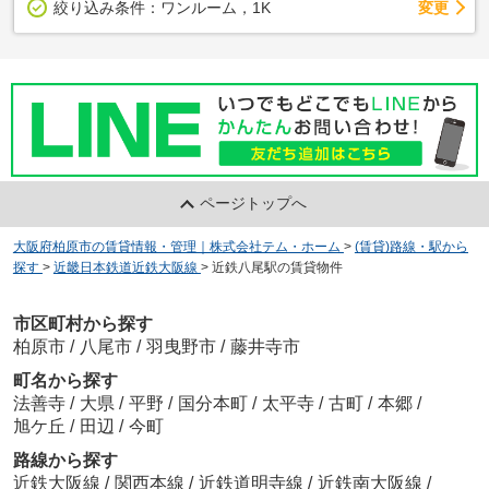
変更
絞り込み条件：
ワンルーム，1K
ページトップへ
大阪府柏原市の賃貸情報・管理｜株式会社テム・ホーム
>
(賃貸)路線・駅から
探す
>
近畿日本鉄道近鉄大阪線
>
近鉄八尾駅の賃貸物件
市区町村から探す
柏原市
/
八尾市
/
羽曳野市
/
藤井寺市
町名から探す
法善寺
/
大県
/
平野
/
国分本町
/
太平寺
/
古町
/
本郷
/
旭ケ丘
/
田辺
/
今町
路線から探す
近鉄大阪線
/
関西本線
/
近鉄道明寺線
/
近鉄南大阪線
/