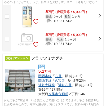
みるのはいかがでしょうか。新生活を失敗せず、スタートさせたいならこち
らの「プレ・リヴィエール」はいかがで...
5
万
円
(管理費等：5,000円 )
0ヶ月
1ヶ月
敷金
礼金
2階 / 1R / 31.74㎡
5
万
円
(管理費等：5,000円 )
1.5ヶ月
敷金
-
礼金
3階 / 1R / 31.74㎡
フラッツミナグチ
賃貸 | マンション
敷0
5.1
万円
関西本線
「
八尾
」駅 徒歩10分
関西本線
「
久宝寺
」駅 徒歩23分
近鉄大阪線
「
近鉄八尾
」駅 徒歩31分
築16年 / 27.99㎡
大阪府
八尾市
永畑町
２丁目1-46
付近に駅が2駅あり、行き先に応じて使い分けができます。駅から徒歩10分
にある物件なので、電車利用が多い方にオススメです。賃料が月5.1万円の物