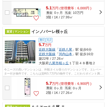
件です。ぜひ一度見ていただきたい、...
5.1
万
円
(管理費等：6,000円 )
0ヶ月
10万円
敷金
礼金
3階 / 1K / 27.99㎡
インノバーレ桜ヶ丘
賃貸 | マンション
敷0
礼0
5.7
万円
近鉄大阪線
「
近鉄八尾
」駅 徒歩6分
近鉄大阪線
「
河内山本
」駅 徒歩16分
築22年 / 27.26㎡
大阪府
八尾市
桜ヶ丘
１丁目４８番地２
今ニーズの高いマンションは、外観タイル張りのマンションです。エレベー
ター付き物件です。こちらは賃料5.7万円の物件です。こだわりポイント満載
のインノバーレ桜ヶ丘。八尾市への引...
5.7
万
円
(管理費等：6,900円 )
0ヶ月
0ヶ月
敷金
礼金
2階 / 1K / 27.26㎡