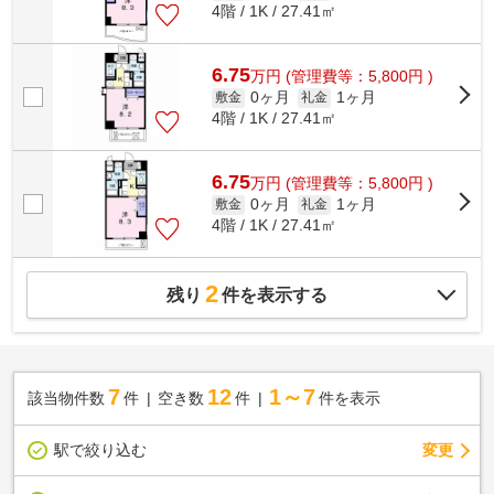
4階 / 1K / 27.41㎡
6.75
万
円
(管理費等：5,800円 )
0ヶ月
1ヶ月
敷金
礼金
4階 / 1K / 27.41㎡
6.75
万
円
(管理費等：5,800円 )
0ヶ月
1ヶ月
敷金
礼金
4階 / 1K / 27.41㎡
2
残り
件を表示する
7
12
1～7
該当物件数
件
空き数
件
件を表示
駅で絞り込む
変更