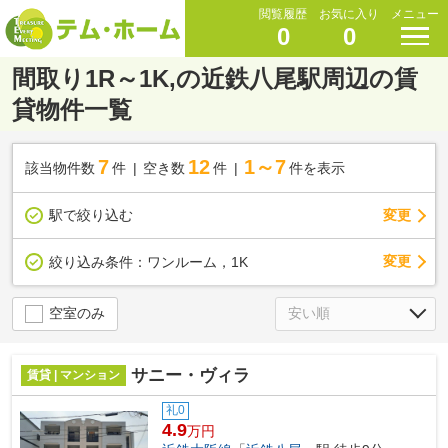
閲覧履歴
お気に入り
メニュー
0
0
間取り1R～1K,の近鉄八尾駅周辺の賃
貸物件一覧
7
12
1～7
該当物件数
件
空き数
件
件を表示
駅で絞り込む
変更
変更
絞り込み条件：
ワンルーム，1K
空室のみ
サニー・ヴィラ
賃貸 | マンション
礼0
4.9
万円