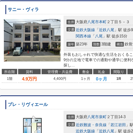
サニー・ヴィラ
大阪府
八尾市
本町
２丁目５－３
住所
交通
近鉄大阪線
「
近鉄八尾
」駅 徒歩
関西本線
「
八尾
」駅 徒歩15分
築23年
3階建
鉄骨
築年
階数
構造
外装もおしゃれで快適な生活をおくるこ
9分の立地で電車での通勤や通学に便利
探し...
所在階
賃料
管理費・共益費
敷金
礼金
間取り
4.9
万円
0ヶ月
1階
4,400円
1ヶ月
1R
2
プレ・リヴィエール
大阪府
八尾市
泉町
２丁目14-3
住所
交通
近鉄難波・奈良線
「
若江岩田
」駅
近鉄大阪線
「
近鉄八尾
」駅 徒歩2