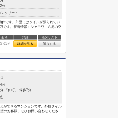
6分
2分
コンクリート
物件です。外壁にはタイルが張られてい
5万です。新着情報：シェモワ 八尾の空
面積
詳細
検討リスト
27.61㎡
詳細を見る
追加する
番１
4分
5分 「仲町」 停歩7分
造
とができるマンションです。外観タイル
希望のお客様、ぜひお問い合わせくださ