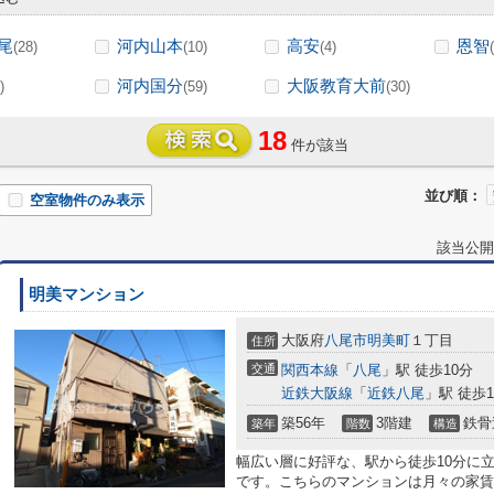
尾
河内山本
高安
恩智
(28)
(10)
(4)
河内国分
大阪教育大前
)
(59)
(30)
18
件が該当
並び順：
空室物件のみ表示
該当公開
明美マンション
大阪府
八尾市
明美町
１丁目
住所
交通
関西本線
「
八尾
」駅 徒歩10分
近鉄大阪線
「
近鉄八尾
」駅 徒歩1
築56年
3階建
鉄骨
築年
階数
構造
幅広い層に好評な、駅から徒歩10分に
です。こちらのマンションは月々の家賃