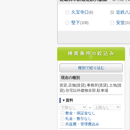
久宝寺口
近鉄八
(6)
堅下
安堂
(108)
(31
種別で絞り込む
現在の種別
賃貸,店舗(賃貸),事務所(賃貸),土地(賃
貸),住宅以外建物全部,駐車場
▼賃料
～
敷金・保証金なし
礼金・敷引なし
共益費・管理費込み