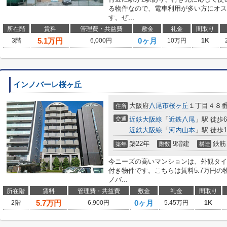
る物件なので、電車利用が多い方にオス
す。ぜ...
所在階
賃料
管理費・共益費
敷金
礼金
間取り
5.1
万円
0ヶ月
3階
6,000円
10万円
1K
インノバーレ桜ヶ丘
大阪府
八尾市
桜ヶ丘
１丁目４８
住所
交通
近鉄大阪線
「
近鉄八尾
」駅 徒歩
近鉄大阪線
「
河内山本
」駅 徒歩1
築22年
9階建
鉄筋
築年
階数
構造
今ニーズの高いマンションは、外観タイ
付き物件です。こちらは賃料5.7万円
ノバ...
所在階
賃料
管理費・共益費
敷金
礼金
間取り
5.7
万円
0ヶ月
2階
6,900円
5.45万円
1K