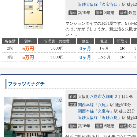
近鉄大阪線
「
久宝寺口
」駅 徒歩2
築19年
3階建
鉄筋
築年
階数
構造
マンションタイプのお部屋です。5万円
のはいかがでしょうか。新生活を失敗せ
レ・...
所在階
賃料
管理費・共益費
敷金
礼金
間取り
5
万円
0ヶ月
2階
5,000円
1ヶ月
1R
3
5
万円
0ヶ月
3階
5,000円
1.5ヶ月
1R
3
フラッツミナグチ
大阪府
八尾市
永畑町
２丁目1-46
住所
交通
関西本線
「
八尾
」駅 徒歩10分
関西本線
「
久宝寺
」駅 徒歩23分
近鉄大阪線
「
近鉄八尾
」駅 徒歩3
築16年
6階建
鉄筋
築年
階数
構造
付近に駅が2駅あり、行き先に応じて使