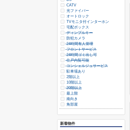
CATV
光ファイバー
オートロック
TVモニタ付インターホン
宅配ボックス
ディンプルキー
防犯カメラ
24時間有人管理
フロントサービス
24時間ゴミ出し可
住戸内覧可能
コンシェルジュサービス
駐車場あり
2階以上
10階以上
20階以上
最上階
南向き
角部屋
新着物件