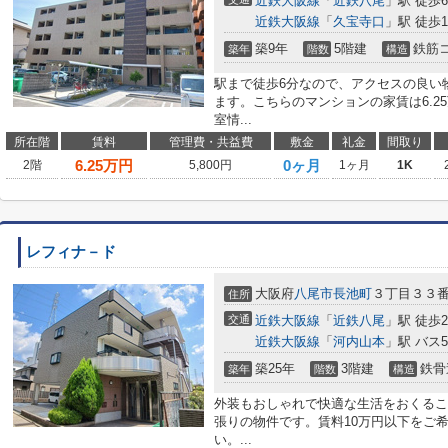
近鉄大阪線
「
近鉄八尾
」駅 徒歩
近鉄大阪線
「
久宝寺口
」駅 徒歩1
築9年
5階建
鉄筋
築年
階数
構造
駅まで徒歩6分なので、アクセスの良い
ます。こちらのマンションの家賃は6.2
室情...
所在階
賃料
管理費・共益費
敷金
礼金
間取り
6.25
万円
0ヶ月
2階
5,800円
1ヶ月
1K
レフィナ－ド
大阪府
八尾市
長池町
３丁目３３
住所
交通
近鉄大阪線
「
近鉄八尾
」駅 徒歩2
近鉄大阪線
「
河内山本
」駅 バス
築25年
3階建
鉄骨
築年
階数
構造
外装もおしゃれで快適な生活をおくるこ
張りの物件です。賃料10万円以下をご
い。...