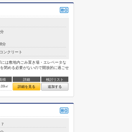
7分
8分
コンクリート
部には敷地内ごみ置き場・エレベータな
を閉める必要がないので開放的に過ごせ
面積
詳細
検討リスト
7.09㎡
詳細を見る
追加する
１７