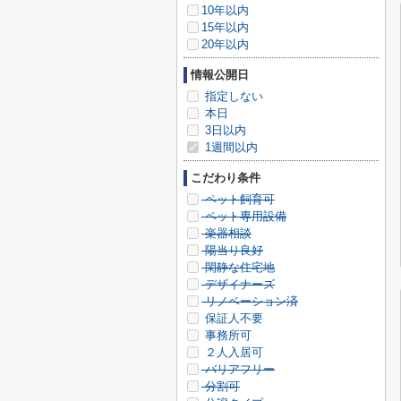
10年以内
15年以内
20年以内
情報公開日
指定しない
本日
3日以内
1週間以内
こだわり条件
ペット飼育可
ペット専用設備
楽器相談
陽当り良好
閑静な住宅地
デザイナーズ
リノベーション済
保証人不要
事務所可
２人入居可
バリアフリー
分割可