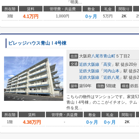
「明美...
所在階
賃料
管理費・共益費
敷金
礼金
間取り
4.1
万円
0ヶ月
3階
1,000円
5万円
2K
2
ビレッジハウス青山Ⅰ4号棟
大阪府
八尾市
青山町
５丁目2
住所
交通
近鉄大阪線
「
高安
」駅 徒歩20分
近鉄大阪線
「
河内山本
」駅 徒歩2
近鉄大阪線
「
近鉄八尾
」駅 徒歩2
築59年
5階建
鉄筋
築年
階数
構造
こちらの物件はマンションです。家賃5
青山Ⅰ4号棟」のここがイチオシ。テム
件を見...
所在階
賃料
管理費・共益費
敷金
礼金
間取り
4.38
万円
0ヶ月
0ヶ月
1階
-
2K