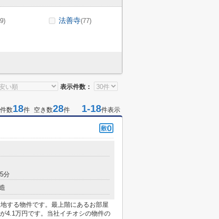
法善寺
(9)
(77)
表示件数：
18
28
1-18
件数
件 空き数
件
件表示
5分
造
立地する物件です。最上階にあるお部屋
が4.1万円です。当社イチオシの物件の