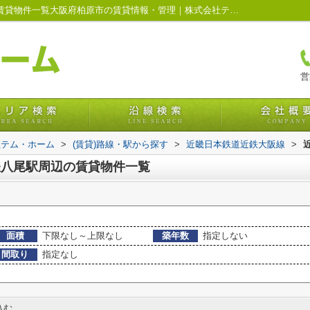
情報公開日1週間以内,の近鉄八尾駅周辺の賃貸物件一覧大阪府柏原市の賃貸情報・管理｜株式会社テム・ホーム
営
社テム・ホーム
>
(賃貸)路線・駅から探す
>
近畿日本鉄道近鉄大阪線
>
鉄八尾駅周辺の賃貸物件一覧
面積
下限なし～上限なし
築年数
指定しない
間取り
指定なし
込む