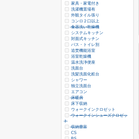
家具・家電付き
洗濯機置場有
外観タイル張り
コンロ２口以上
食器洗い乾燥機
システムキッチン
対面式キッチン
バス・トイレ別
追焚機能浴室
浴室乾燥機
温水洗浄便座
洗面台
洗髪洗面化粧台
シャワー
独立洗面台
エアコン
床暖房
床下収納
ウォークインクロゼット
ウォークインシューズクロゼッ
ト
収納豊富
CS
BS