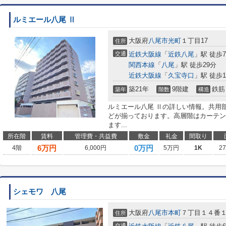
ルミエール八尾 Ⅱ
大阪府
八尾市
光町
１丁目17
住所
交通
近鉄大阪線
「
近鉄八尾
」駅 徒歩
関西本線
「
八尾
」駅 徒歩29分
近鉄大阪線
「
久宝寺口
」駅 徒歩1
築21年
9階建
鉄筋
築年
階数
構造
ルミエール八尾 Ⅱの詳しい情報。共用
どが揃っております。高層階はカーテン
ます...
所在階
賃料
管理費・共益費
敷金
礼金
間取り
6
万円
0万円
4階
6,000円
5万円
1K
2
シェモワ 八尾
大阪府
八尾市
本町
７丁目１４番
住所
交通