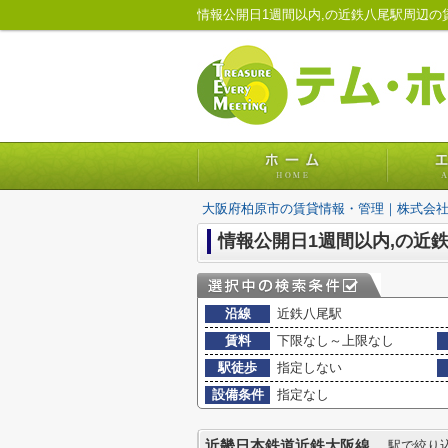
大阪府柏原市の賃貸情報・管理｜株式会
情報公開日1週間以内,の近
沿線
近鉄八尾駅
賃料
下限なし～上限なし
駅徒歩
指定しない
設備条件
指定なし
近畿日本鉄道近鉄大阪線
駅で絞り