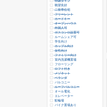
分譲タイプ
眺望良好
二世帯住宅
フリーレント
カードキー
オープンハウス
外国人可
ガスコンロ設置可
ルームシェア可
学生向け
カップル向け
女性向け
ファミリー向け
室内洗濯機置場
フローリング
ロフト付き
メゾネット
ベランダ
バルコニー
ルーフバルコニー
オール電化
エレベーター
駐輪場
バイク置場あり