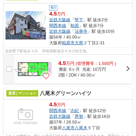
敷0
4.5
万円
近鉄大阪線
「
堅下
」駅 徒歩2分
関西本線
「
柏原
」駅 徒歩7分
近鉄大阪線
「
法善寺
」駅 徒歩10分
築56年 / 40.00㎡
大阪府
柏原市
大県
２丁目2-31
近鉄堅下駅徒歩３分、JR柏原駅徒歩８分の好立地。
4.5
万
円
(管理費等：1,500円 )
0ヶ月
10万円
敷金
礼金
2階 / 2DK / 40.00㎡
八尾木グリーンハイツ
賃貸 | マンション
4.5
万円
関西本線
「
志紀
」駅 徒歩12分
近鉄大阪線
「
恩智
」駅 徒歩16分
築37年 / 28.50㎡
大阪府
八尾市
八尾木
５丁目