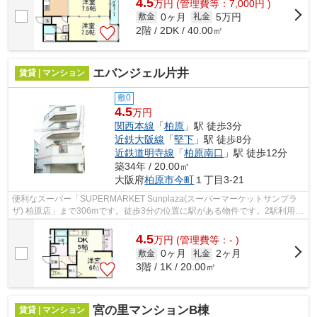
4.5
万
円
(管理費等：7,000円 )
0ヶ月
5万円
敷金
礼金
2階 / 2DK / 40.00㎡
エバンジェル片井
賃貸 | マンション
敷0
4.5
万円
関西本線
「
柏原
」駅 徒歩3分
近鉄大阪線
「
堅下
」駅 徒歩8分
近鉄道明寺線
「
柏原南口
」駅 徒歩12分
築34年 / 20.00㎡
大阪府
柏原市
今町
１丁目3-21
便利なスーパー「SUPERMARKET Sunplaza(スーパーマーケットサンプラ
ザ) 柏原店」まで306mです。徒歩3分の位置に駅がある物件です。2駅利用で
きるので電車をよく使う方におすすめな物件...
4.5
万
円
(管理費等：- )
0ヶ月
2ヶ月
敷金
礼金
3階 / 1K / 20.00㎡
宮の里マンションB棟
賃貸 | マンション