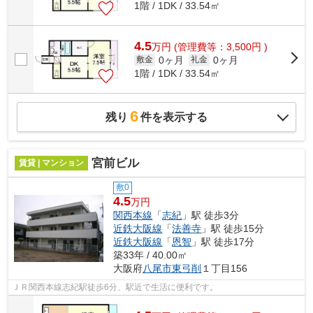
1階 / 1DK / 33.54㎡
4.5
万
円
(管理費等：3,500円 )
0ヶ月
0ヶ月
敷金
礼金
1階 / 1DK / 33.54㎡
6
残り
件を表示する
宮前ビル
賃貸 | マンション
敷0
4.5
万円
関西本線
「
志紀
」駅 徒歩3分
近鉄大阪線
「
法善寺
」駅 徒歩15分
近鉄大阪線
「
恩智
」駅 徒歩17分
築33年 / 40.00㎡
大阪府
八尾市
東弓削
１丁目156
ＪＲ関西本線志紀駅徒歩6分、駅近で生活に便利です。