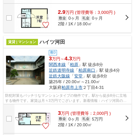
2.9
万
円
(管理費等：3,000円 )
0ヶ月
0ヶ月
敷金
礼金
2階 / 1K / 18.00㎡
ハイツ河田
賃貸 | マンション
敷0
3
4.3
万円～
万円
関西本線
「
柏原
」駅 徒歩8分
近鉄道明寺線
「
柏原南口
」駅 徒歩4分
近鉄大阪線
「
安堂
」駅 徒歩8分
築25年 / 20.00㎡～21.00㎡
大阪府
柏原市
上市
２丁目4-31
防犯対策もバッチリなマンションタイプの物件です。駅から徒歩8分に立地
する物件です。家賃は月々3万円でございます。新着情報：ハイツ河田の空
室情報ならコチラ。交通利便性の高い関...
3
万
円
(管理費等：2,000円 )
0ヶ月
5万円
敷金
礼金
2階 / 1K / 20.00㎡