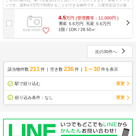
こちらの物件は、駅へも徒歩12分と歩いてアクセスできます。新築マンショ
ンです。賃料4.5万円で利用することができる物件です。八尾市近辺での新居
ならご好評の物件「八尾木グリーンハ...
4.5
万
円
(管理費等：11,000円 )
5.6万円
5.6万円
敷金
礼金
1階 / 1DK / 28.50㎡
次の30件へ
211
236
1～30
該当物件数
件
空き数
件
件を表示
駅で絞り込む
変更
変更
絞り込み条件：
なし