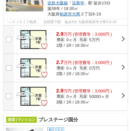
近鉄大阪線
「
法善寺
」駅 徒歩13分
築38年 / 18.00㎡
大阪府
柏原市
大県
３丁目8-19
「シティライフ柏原」 近鉄堅下駅 徒歩4分 大阪府柏原市大県3-8-20
2.9
万
円
(管理費等：3,000円 )
0ヶ月
5万円
敷金
礼金
1階 / 1R / 18.00㎡
2.7
万
円
(管理費等：3,000円 )
0ヶ月
0万円
敷金
礼金
2階 / 1R / 18.00㎡
2.9
万
円
(管理費等：3,000円 )
0ヶ月
50000ヶ月
敷金
礼金
3階 / 1R / 18.00㎡
プレステージ国分
賃貸 | マンション
敷0
礼0