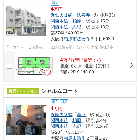
敷0
4
万円
近鉄大阪線
「
法善寺
」駅 徒歩3分
関西本線
「
柏原
」駅 徒歩15分
関西本線
「
志紀
」駅 徒歩13分
築37年 / 40.00㎡
大阪府
柏原市
法善寺
３丁目603-1
「アウスレーゼ法善寺」 近鉄法善寺駅 徒歩3分 大阪府柏原市
4
万
円
(管理費等：- )
0ヶ月
10万円
敷金
礼金
3階 / 2DK / 40.00㎡
シャルムコート
賃貸 | マンション
敷0
礼0
4
万円
近鉄大阪線
「
堅下
」駅 徒歩3分
関西本線
「
柏原
」駅 徒歩4分
関西本線
「
志紀
」駅 徒歩25分
築28年 / 37.10㎡
大阪府
柏原市
清州
２丁目1-20