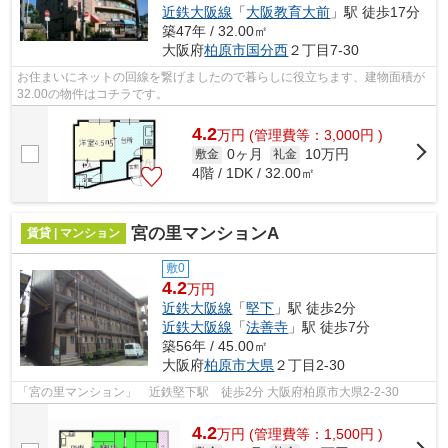
近鉄大阪線
「
大阪教育大前
」駅 徒歩17分
築47年 / 32.00㎡
大阪府
柏原市
国分西
２丁目7-30
お住まいにネットの回線を繋げましたので暮らしに役立ちます、建物面積が
32.00の物件はコチラです。
4.2
万
円
(管理費等：3,000円 )
0ヶ月
10万円
敷金
礼金
4階 / 1DK / 32.00㎡
宮の里マンションA
賃貸 | マンション
敷0
4.2
万円
近鉄大阪線
「
堅下
」駅 徒歩2分
近鉄大阪線
「
法善寺
」駅 徒歩7分
築56年 / 45.00㎡
大阪府
柏原市
大県
２丁目2-30
「宮の里マンション」 近鉄堅下駅 徒歩2分 大阪府柏原市大県2-2-30
4.2
万
円
(管理費等：1,500円 )