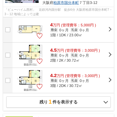
大阪府
柏原市
国分本町
７丁目3-12
「ビューハイム西村」 近鉄河内国分駅 徒歩6分 大阪府柏原市国分本町7－
3－12 地域によっては建
4
万
円
(管理費等：5,000円 )
0ヶ月
0ヶ月
敷金
礼金
1階 / 1DK / 23.00㎡
4.5
万
円
(管理費等：3,000円 )
0ヶ月
0ヶ月
敷金
礼金
2階 / 2K / 30.72㎡
4.2
万
円
(管理費等：3,000円 )
0ヶ月
0ヶ月
敷金
礼金
3階 / 2DK / 30.72㎡
1
残り
件を表示する