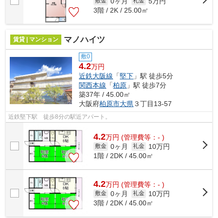
0ヶ月
5万円
敷金
礼金
3階 / 2K / 25.00㎡
マノハイツ
賃貸 | マンション
敷0
4.2
万円
近鉄大阪線
「
堅下
」駅 徒歩5分
関西本線
「
柏原
」駅 徒歩7分
築37年 / 45.00㎡
大阪府
柏原市
大県
３丁目13-57
近鉄堅下駅 徒歩8分の駅近アパート。
4.2
万
円
(管理費等：- )
0ヶ月
10万円
敷金
礼金
1階 / 2DK / 45.00㎡
4.2
万
円
(管理費等：- )
0ヶ月
10万円
敷金
礼金
3階 / 2DK / 45.00㎡