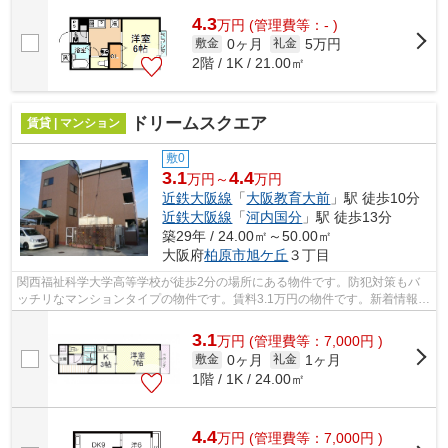
4.3
万
円
(管理費等：- )
0ヶ月
5万円
敷金
礼金
2階 / 1K / 21.00㎡
ドリームスクエア
賃貸 | マンション
敷0
3.1
4.4
万円～
万円
近鉄大阪線
「
大阪教育大前
」駅 徒歩10分
近鉄大阪線
「
河内国分
」駅 徒歩13分
築29年 / 24.00㎡～50.00㎡
大阪府
柏原市
旭ケ丘
３丁目
関西福祉科学大学高等学校が徒歩2分の場所にある物件です。防犯対策もバ
ッチリなマンションタイプの物件です。賃料3.1万円の物件です。新着情報：
ドリームスクエアの空室情報ならコチ...
3.1
万
円
(管理費等：7,000円 )
0ヶ月
1ヶ月
敷金
礼金
1階 / 1K / 24.00㎡
4.4
万
円
(管理費等：7,000円 )