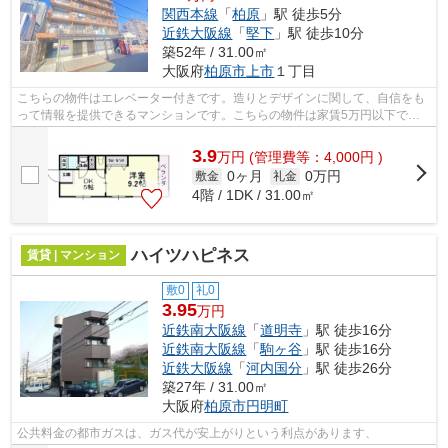
関西本線
「
柏原
」駅 徒歩5分
近鉄大阪線
「
堅下
」駅 徒歩10分
築52年 / 31.00㎡
大阪府
柏原市
上市
１丁目
こちらの物件はエレベーター付きです。造りとデザインに関して、自信をも
って情報を提供できるマンションです。こちらの物件は家賃5万円以下でご
契約いただけます。「東部マンション」...
3.9
万
円
(管理費等：4,000円 )
0ヶ月
0万円
敷金
礼金
4階 / 1DK / 31.00㎡
ハイツハピネス
賃貸 | マンション
敷0
礼0
3.95
万円
近鉄南大阪線
「
道明寺
」駅 徒歩16分
近鉄南大阪線
「
駒ヶ谷
」駅 徒歩16分
近鉄大阪線
「
河内国分
」駅 徒歩26分
築27年 / 31.00㎡
大阪府
柏原市
円明町
公共料金の都市ガスは、ガス代が安上がりという利点があります、