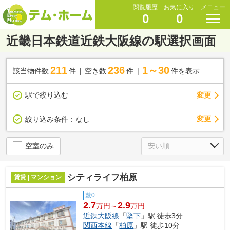
閲覧履歴
お気に入り
メニュー
0
0
近畿日本鉄道近鉄大阪線の駅選択画面
211
236
1～30
該当物件数
件
空き数
件
件を表示
駅で絞り込む
変更
変更
絞り込み条件：
なし
空室のみ
シティライフ柏原
賃貸 | マンション
敷0
2.7
2.9
万円～
万円
近鉄大阪線
「
堅下
」駅 徒歩3分
関西本線
「
柏原
」駅 徒歩10分