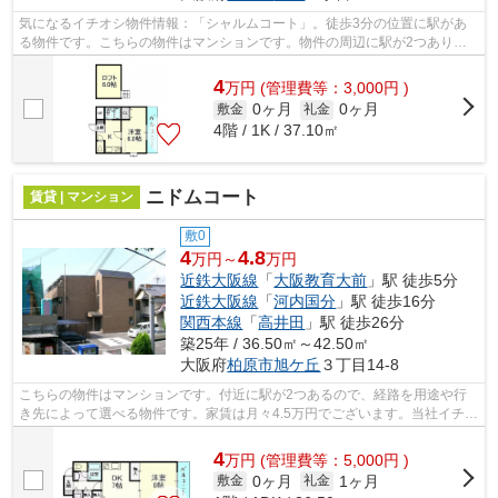
気になるイチオシ物件情報：「シャルムコート」。徒歩3分の位置に駅があ
る物件です。こちらの物件はマンションです。物件の周辺に駅が2つあり、
よく電車を利用する方にピッタリです。...
4
万
円
(管理費等：3,000円 )
0ヶ月
0ヶ月
敷金
礼金
4階 / 1K / 37.10㎡
ニドムコート
賃貸 | マンション
敷0
4
4.8
万円～
万円
近鉄大阪線
「
大阪教育大前
」駅 徒歩5分
近鉄大阪線
「
河内国分
」駅 徒歩16分
関西本線
「
高井田
」駅 徒歩26分
築25年 / 36.50㎡～42.50㎡
大阪府
柏原市
旭ケ丘
３丁目14-8
こちらの物件はマンションです。付近に駅が2つあるので、経路を用途や行
き先によって選べる物件です。家賃は月々4.5万円でございます。当社イチオ
シの物件の「ニドムコート」。ぜひ一...
4
万
円
(管理費等：5,000円 )
0ヶ月
1ヶ月
敷金
礼金