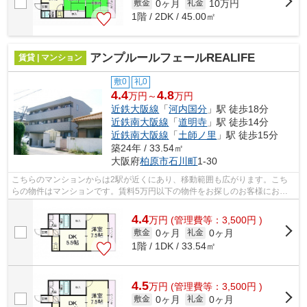
0ヶ月
10万円
敷金
礼金
1階 / 2DK / 45.00㎡
アンプルールフェールREALIFE
賃貸 | マンション
敷0
礼0
4.4
4.8
万円～
万円
近鉄大阪線
「
河内国分
」駅 徒歩18分
近鉄南大阪線
「
道明寺
」駅 徒歩14分
近鉄南大阪線
「
土師ノ里
」駅 徒歩15分
築24年 / 33.54㎡
大阪府
柏原市
石川町
1-30
こちらのマンションからは2駅が近くにあり、移動範囲も広がります。こち
らの物件はマンションです。賃料5万円以下の物件をお探しのお客様におす
すめです。こだわりポイント満載のアン...
4.4
万
円
(管理費等：3,500円 )
0ヶ月
0ヶ月
敷金
礼金
1階 / 1DK / 33.54㎡
4.5
万
円
(管理費等：3,500円 )
0ヶ月
0ヶ月
敷金
礼金