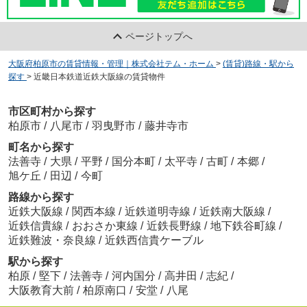
ページトップへ
大阪府柏原市の賃貸情報・管理｜株式会社テム・ホーム
>
(賃貸)路線・駅から
探す
>
近畿日本鉄道近鉄大阪線の賃貸物件
市区町村から探す
柏原市
/
八尾市
/
羽曳野市
/
藤井寺市
町名から探す
法善寺
/
大県
/
平野
/
国分本町
/
太平寺
/
古町
/
本郷
/
旭ケ丘
/
田辺
/
今町
路線から探す
近鉄大阪線
/
関西本線
/
近鉄道明寺線
/
近鉄南大阪線
/
近鉄信貴線
/
おおさか東線
/
近鉄長野線
/
地下鉄谷町線
/
近鉄難波・奈良線
/
近鉄西信貴ケーブル
駅から探す
柏原
/
堅下
/
法善寺
/
河内国分
/
高井田
/
志紀
/
大阪教育大前
/
柏原南口
/
安堂
/
八尾