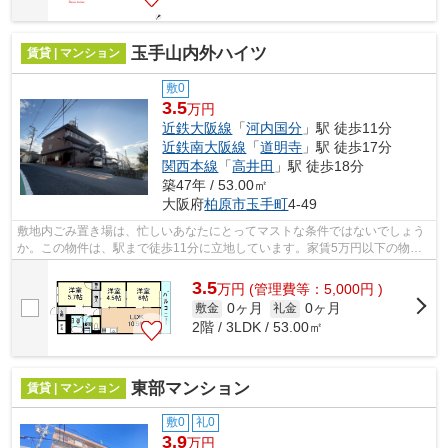
玉手山内外ハイツ
賃貸 | マンション
敷0
3.5
万円
近鉄大阪線
「
河内国分
」駅 徒歩11分
近鉄南大阪線
「
道明寺
」駅 徒歩17分
関西本線
「
高井田
」駅 徒歩18分
築47年 / 53.00㎡
大阪府
柏原市
玉手町
4-49
敷地内ごみ置き場は、忙しいあなたにとってマストな条件ではないでしょう
か。この物件は、駅まで徒歩11分に立地しています。家賃5万円以下の物件
です。「玉手山内外ハイツ」のここがイ...
3.5
万
円
(管理費等：5,000円 )
0ヶ月
0ヶ月
敷金
礼金
2階 / 3LDK / 53.00㎡
東部マンション
賃貸 | マンション
敷0
礼0
3.9
万円