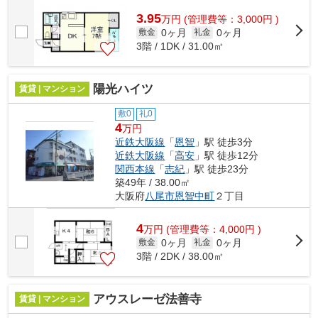
3.95
万
円
(管理費等：3,000円 )
0ヶ月
0ヶ月
敷金
礼金
3階 / 1DK / 31.00㎡
陽光ハイツ
賃貸 | マンション
敷0
礼0
4
万円
近鉄大阪線
「
恩智
」駅 徒歩3分
近鉄大阪線
「
高安
」駅 徒歩12分
関西本線
「
志紀
」駅 徒歩23分
築49年 / 38.00㎡
大阪府
八尾市
恩智中町
２丁目
4
万
円
(管理費等：4,000円 )
0ヶ月
0ヶ月
敷金
礼金
3階 / 2DK / 38.00㎡
アウスレーゼ法善寺
賃貸 | マンション