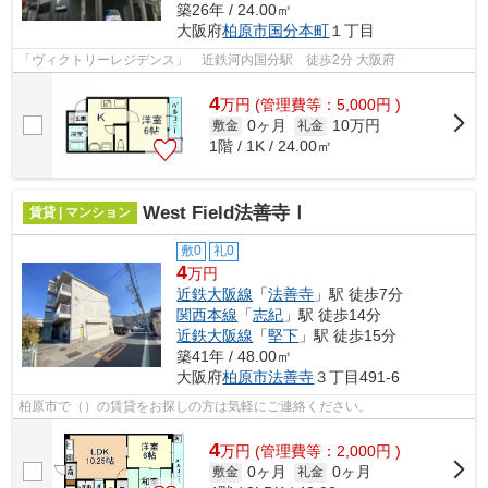
築26年 / 24.00㎡
大阪府
柏原市
国分本町
１丁目
「ヴィクトリーレジデンス」 近鉄河内国分駅 徒歩2分 大阪府
4
万
円
(管理費等：5,000円 )
0ヶ月
10万円
敷金
礼金
1階 / 1K / 24.00㎡
West Field法善寺Ⅰ
賃貸 | マンション
敷0
礼0
4
万円
近鉄大阪線
「
法善寺
」駅 徒歩7分
関西本線
「
志紀
」駅 徒歩14分
近鉄大阪線
「
堅下
」駅 徒歩15分
築41年 / 48.00㎡
大阪府
柏原市
法善寺
３丁目491-6
柏原市で（）の賃貸をお探しの方は気軽にご連絡ください。
4
万
円
(管理費等：2,000円 )
0ヶ月
0ヶ月
敷金
礼金