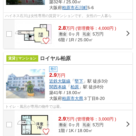
築32年 / 25.00㎡
大阪府
柏原市
石川町
5-6
ハイネス石川は女性専用の賃貸マンションです。 女性の一人暮ら
2.8
万
円
(管理費等：4,000円 )
0ヶ月
5万円
敷金
礼金
6階 / 1R / 25.00㎡
ロイヤル柏原
賃貸 | マンション
敷0
2.9
万円
近鉄大阪線
「
堅下
」駅 徒歩3分
関西本線
「
柏原
」駅 徒歩8分
築41年 / 18.00㎡
大阪府
柏原市
大県
３丁目8-20
トイレ・風呂が専用の物件では最。
2.9
万
円
(管理費等：3,000円 )
0ヶ月
5万円
敷金
礼金
1階 / 1K / 18.00㎡