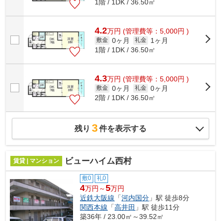
1階 / 1DK / 36.50㎡
4.2
万
円
(管理費等：5,000円 )
0ヶ月
1ヶ月
敷金
礼金
1階 / 1DK / 36.50㎡
4.3
万
円
(管理費等：5,000円 )
0ヶ月
0ヶ月
敷金
礼金
2階 / 1DK / 36.50㎡
3
残り
件を表示する
ビューハイム西村
賃貸 | マンション
敷0
礼0
4
5
万円～
万円
近鉄大阪線
「
河内国分
」駅 徒歩8分
関西本線
「
高井田
」駅 徒歩11分
築36年 / 23.00㎡～39.52㎡