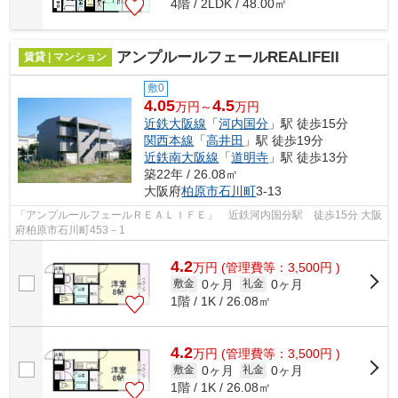
4階 / 2LDK / 48.00㎡
アンプルールフェールREALIFEII
賃貸 | マンション
敷0
4.05
4.5
万円～
万円
近鉄大阪線
「
河内国分
」駅 徒歩15分
関西本線
「
高井田
」駅 徒歩19分
近鉄南大阪線
「
道明寺
」駅 徒歩13分
築22年 / 26.08㎡
大阪府
柏原市
石川町
3-13
「アンプルールフェールＲＥＡＬＩＦＥ」 近鉄河内国分駅 徒歩15分 大阪
府柏原市石川町453－1
4.2
万
円
(管理費等：3,500円 )
0ヶ月
0ヶ月
敷金
礼金
1階 / 1K / 26.08㎡
4.2
万
円
(管理費等：3,500円 )
0ヶ月
0ヶ月
敷金
礼金
1階 / 1K / 26.08㎡