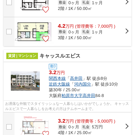
0ヶ月
1ヶ月
敷金
礼金
2階 / 1K / 50.00㎡
4.2
万
円
(管理費等：7,000円 )
0ヶ月
1ヶ月
敷金
礼金
3階 / 1K / 50.00㎡
キャッスルエビス
賃貸 | マンション
敷0
3.2
万円
関西本線
「
高井田
」駅 徒歩8分
近鉄大阪線
「
河内国分
」駅 徒歩10分
築30年 / 25.00㎡
大阪府
柏原市
大字高井田
84-8
お洒落な外観でスタイリッシュな一人暮らしはいかがでしょうか。 キャッス
ルエビスで一人暮らしをお考えの方はテムホームまで。
3.2
万
円
(管理費等：5,000円 )
0ヶ月
5万円
敷金
礼金
4階 / 1K / 25.00㎡