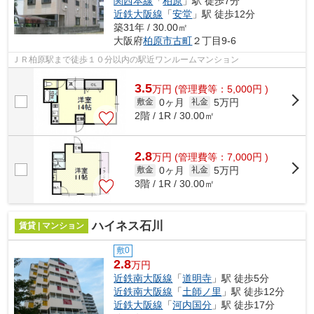
関西本線
「
柏原
」駅 徒歩7分
近鉄大阪線
「
安堂
」駅 徒歩12分
築31年 / 30.00㎡
大阪府
柏原市
古町
２丁目9-6
ＪＲ柏原駅まで徒歩１０分以内の駅近ワンルームマンション
3.5
万
円
(管理費等：5,000円 )
0ヶ月
5万円
敷金
礼金
2階 / 1R / 30.00㎡
2.8
万
円
(管理費等：7,000円 )
0ヶ月
5万円
敷金
礼金
3階 / 1R / 30.00㎡
ハイネス石川
賃貸 | マンション
敷0
2.8
万円
近鉄南大阪線
「
道明寺
」駅 徒歩5分
近鉄南大阪線
「
土師ノ里
」駅 徒歩12分
近鉄大阪線
「
河内国分
」駅 徒歩17分