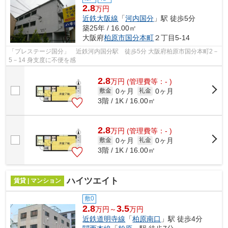
2.8
万円
近鉄大阪線
「
河内国分
」駅 徒歩5分
築25年 / 16.00㎡
大阪府
柏原市
国分本町
２丁目5-14
「プレステージ国分」 近鉄河内国分駅 徒歩5分 大阪府柏原市国分本町2－
5－14 身支度に不便を感
2.8
万
円
(管理費等：- )
0ヶ月
0ヶ月
敷金
礼金
3階 / 1K / 16.00㎡
2.8
万
円
(管理費等：- )
0ヶ月
0ヶ月
敷金
礼金
3階 / 1K / 16.00㎡
ハイツエイト
賃貸 | マンション
敷0
2.8
3.5
万円～
万円
近鉄道明寺線
「
柏原南口
」駅 徒歩4分