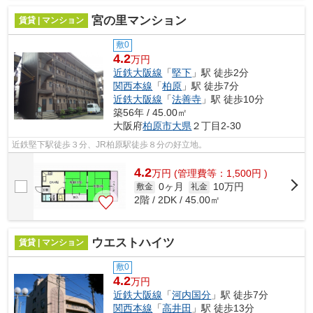
宮の里マンション
賃貸 | マンション
敷0
4.2
万円
近鉄大阪線
「
堅下
」駅 徒歩2分
関西本線
「
柏原
」駅 徒歩7分
近鉄大阪線
「
法善寺
」駅 徒歩10分
築56年 / 45.00㎡
大阪府
柏原市
大県
２丁目2-30
近鉄堅下駅徒歩３分、JR柏原駅徒歩８分の好立地。
4.2
万
円
(管理費等：1,500円 )
0ヶ月
10万円
敷金
礼金
2階 / 2DK / 45.00㎡
ウエストハイツ
賃貸 | マンション
敷0
4.2
万円
近鉄大阪線
「
河内国分
」駅 徒歩7分
関西本線
「
高井田
」駅 徒歩13分