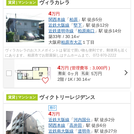
ヴィラカレラ
賃貸 | マンション
4
万円
関西本線
「
柏原
」駅 徒歩5分
近鉄大阪線
「
堅下
」駅 徒歩12分
近鉄道明寺線
「
柏原南口
」駅 徒歩14分
築33年 / 30.14㎡
大阪府
柏原市
大正
１丁目
ヴィラカレラのおススメポイントは 駅近で買い物も便利です。郵便局も近く
にあります。 柏原市でお部屋探しはテムホームまで。 072-970-2222
4
万
円
(管理費等：3,000円 )
0ヶ月
5万円
敷金
礼金
2階 / 1K / 30.14㎡
ヴィクトリーレジデンス
賃貸 | マンション
敷0
4
万円
近鉄大阪線
「
河内国分
」駅 徒歩2分
関西本線
「
高井田
」駅 徒歩6分
近鉄南大阪線
「
道明寺
」駅 徒歩27分