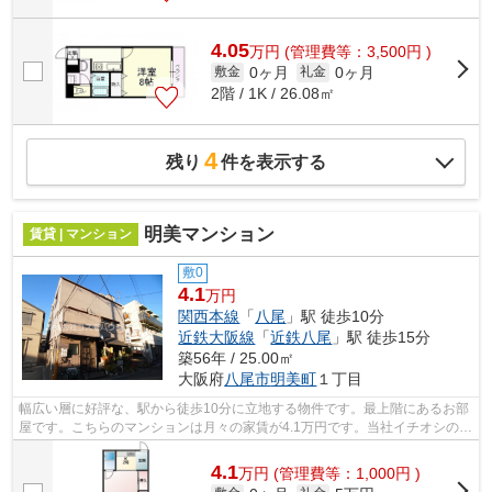
4.05
万
円
(管理費等：3,500円 )
0ヶ月
0ヶ月
敷金
礼金
2階 / 1K / 26.08㎡
4
残り
件を表示する
明美マンション
賃貸 | マンション
敷0
4.1
万円
関西本線
「
八尾
」駅 徒歩10分
近鉄大阪線
「
近鉄八尾
」駅 徒歩15分
築56年 / 25.00㎡
大阪府
八尾市
明美町
１丁目
幅広い層に好評な、駅から徒歩10分に立地する物件です。最上階にあるお部
屋です。こちらのマンションは月々の家賃が4.1万円です。当社イチオシの物
件の「明美マンション」。ぜひ一度ご...
4.1
万
円
(管理費等：1,000円 )