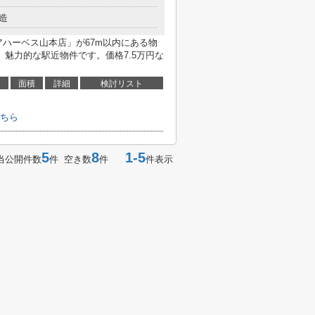
造
アハーベス山本店」が67m以内にある物
魅力的な駅近物件です。価格7.5万円な
面積
詳細
検討リスト
こちら
5
8
1-5
当公開件数
件 空き数
件
件表示