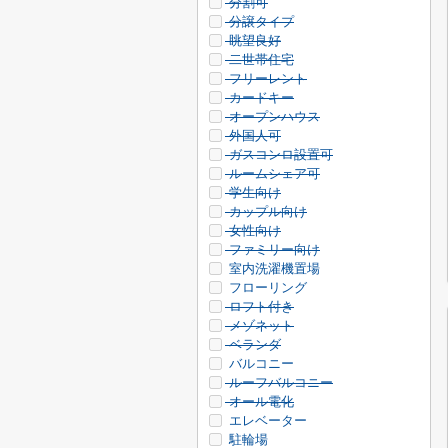
分割可
分譲タイプ
眺望良好
二世帯住宅
フリーレント
カードキー
オープンハウス
外国人可
ガスコンロ設置可
ルームシェア可
学生向け
カップル向け
女性向け
ファミリー向け
室内洗濯機置場
フローリング
ロフト付き
メゾネット
ベランダ
バルコニー
ルーフバルコニー
オール電化
エレベーター
駐輪場