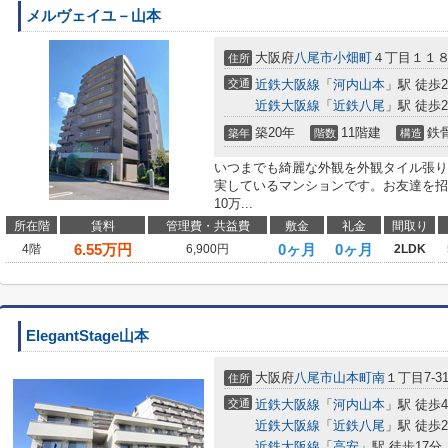
メルヴェイユ－山本
大阪府
八尾市
小畑町
４丁目１１
住所
交通
近鉄大阪線
「
河内山本
」駅 徒歩2
近鉄大阪線
「
近鉄八尾
」駅 徒歩2
築20年
11階建
鉄
築年
階数
構造
いつまでも綺麗な外観を外観タイル張り
実しているマンションです。お友達を招
10万...
所在階
賃料
管理費・共益費
敷金
礼金
間取り
6.55
万円
0ヶ月
0ヶ月
4階
6,900円
2LDK
ElegantStage山本
大阪府
八尾市
山本町南
１丁目7-3
住所
交通
近鉄大阪線
「
河内山本
」駅 徒歩
近鉄大阪線
「
近鉄八尾
」駅 徒歩2
近鉄大阪線
「
高安
」駅 徒歩17分