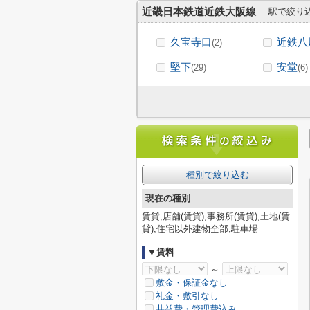
近畿日本鉄道近鉄大阪線
駅で絞り
久宝寺口
近鉄八
(2)
堅下
安堂
(29)
(6)
種別で絞り込む
現在の種別
賃貸,店舗(賃貸),事務所(賃貸),土地(賃
貸),住宅以外建物全部,駐車場
▼賃料
～
敷金・保証金なし
礼金・敷引なし
共益費・管理費込み