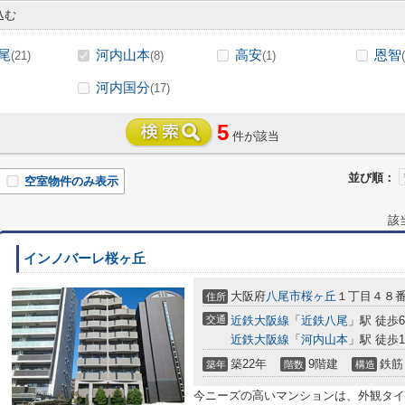
込む
尾
河内山本
高安
恩智
(21)
(8)
(1)
河内国分
(17)
5
件が該当
並び順：
空室物件のみ表示
該
インノバーレ桜ヶ丘
大阪府
八尾市
桜ヶ丘
１丁目４８
住所
交通
近鉄大阪線
「
近鉄八尾
」駅 徒歩
近鉄大阪線
「
河内山本
」駅 徒歩1
築22年
9階建
鉄筋
築年
階数
構造
今ニーズの高いマンションは、外観タイ