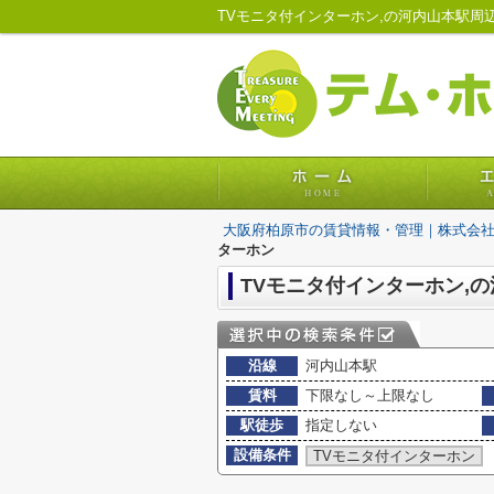
大阪府柏原市の賃貸情報・管理｜株式会
ターホン
TVモニタ付インターホン,
沿線
河内山本駅
賃料
下限なし～上限なし
駅徒歩
指定しない
設備条件
TVモニタ付インターホン