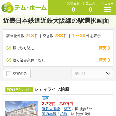
閲覧履歴
お気に入り
メニュー
0
0
近畿日本鉄道近鉄大阪線の駅選択画面
213
238
1～30
該当物件数
件
空き数
件
件を表示
駅で絞り込む
変更
変更
絞り込み条件：
なし
空室のみ
シティライフ柏原
賃貸 | マンション
敷0
2.7
2.9
万円～
万円
近鉄大阪線
「
堅下
」駅 徒歩3分
関西本線
「
柏原
」駅 徒歩10分