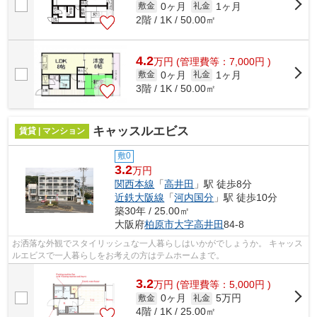
0ヶ月
1ヶ月
敷金
礼金
2階 / 1K / 50.00㎡
4.2
万
円
(管理費等：7,000円 )
0ヶ月
1ヶ月
敷金
礼金
3階 / 1K / 50.00㎡
キャッスルエビス
賃貸 | マンション
敷0
3.2
万円
関西本線
「
高井田
」駅 徒歩8分
近鉄大阪線
「
河内国分
」駅 徒歩10分
築30年 / 25.00㎡
大阪府
柏原市
大字高井田
84-8
お洒落な外観でスタイリッシュな一人暮らしはいかがでしょうか。 キャッス
ルエビスで一人暮らしをお考えの方はテムホームまで。
3.2
万
円
(管理費等：5,000円 )
0ヶ月
5万円
敷金
礼金
4階 / 1K / 25.00㎡