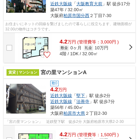
近鉄大阪線
「
大阪教育大前
」駅 徒歩17分
築47年 / 32.00㎡
大阪府
柏原市
国分西
２丁目7-30
お住まいにネットの回線を繋げましたので暮らしに役立ちます、建物面積が
32.00の物件はコチラです。
4.2
万
円
(管理費等：3,000円 )
0ヶ月
10万円
敷金
礼金
4階 / 1DK / 32.00㎡
宮の里マンションA
賃貸 | マンション
敷0
4.2
万円
近鉄大阪線
「
堅下
」駅 徒歩2分
近鉄大阪線
「
法善寺
」駅 徒歩7分
築56年 / 45.00㎡
大阪府
柏原市
大県
２丁目2-30
「宮の里マンション」 近鉄堅下駅 徒歩2分 大阪府柏原市大県2-2-30
4.2
万
円
(管理費等：1,500円 )