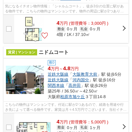
気になるイチオシ物件情報：「シャルムコート」。徒歩3分の位置に駅があ
る物件です。こちらの物件はマンションです。物件の周辺に駅が2つあり、
よく電車を利用する方にピッタリです。...
4
万
円
(管理費等：3,000円 )
0ヶ月
0ヶ月
敷金
礼金
4階 / 1K / 37.10㎡
ニドムコート
賃貸 | マンション
敷0
4
4.8
万円～
万円
近鉄大阪線
「
大阪教育大前
」駅 徒歩5分
近鉄大阪線
「
河内国分
」駅 徒歩16分
関西本線
「
高井田
」駅 徒歩26分
築25年 / 36.50㎡～42.50㎡
大阪府
柏原市
旭ケ丘
３丁目14-8
こちらの物件はマンションです。付近に駅が2つあるので、経路を用途や行
き先によって選べる物件です。家賃は月々4.5万円でございます。当社イチオ
シの物件の「ニドムコート」。ぜひ一...
4
万
円
(管理費等：5,000円 )
0ヶ月
1ヶ月
敷金
礼金