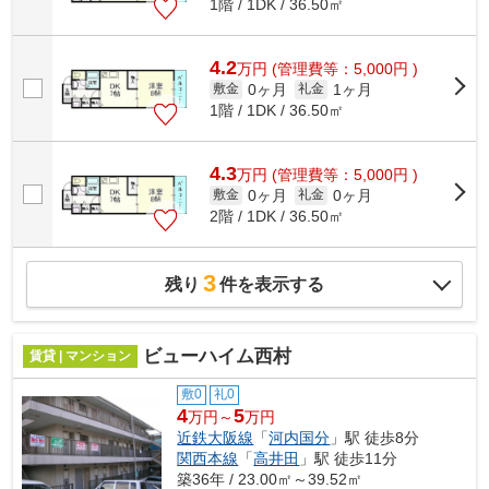
1階 / 1DK / 36.50㎡
4.2
万
円
(管理費等：5,000円 )
0ヶ月
1ヶ月
敷金
礼金
1階 / 1DK / 36.50㎡
4.3
万
円
(管理費等：5,000円 )
0ヶ月
0ヶ月
敷金
礼金
2階 / 1DK / 36.50㎡
3
残り
件を表示する
ビューハイム西村
賃貸 | マンション
敷0
礼0
4
5
万円～
万円
近鉄大阪線
「
河内国分
」駅 徒歩8分
関西本線
「
高井田
」駅 徒歩11分
築36年 / 23.00㎡～39.52㎡