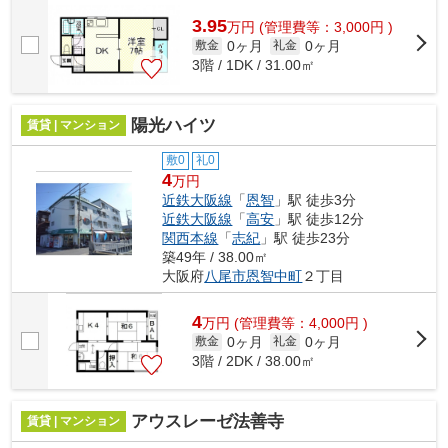
3.95
万
円
(管理費等：3,000円 )
0ヶ月
0ヶ月
敷金
礼金
3階 / 1DK / 31.00㎡
陽光ハイツ
賃貸 | マンション
敷0
礼0
4
万円
近鉄大阪線
「
恩智
」駅 徒歩3分
近鉄大阪線
「
高安
」駅 徒歩12分
関西本線
「
志紀
」駅 徒歩23分
築49年 / 38.00㎡
大阪府
八尾市
恩智中町
２丁目
4
万
円
(管理費等：4,000円 )
0ヶ月
0ヶ月
敷金
礼金
3階 / 2DK / 38.00㎡
アウスレーゼ法善寺
賃貸 | マンション