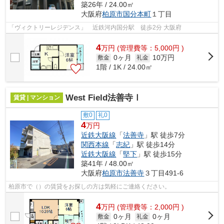
築26年 / 24.00㎡
大阪府
柏原市
国分本町
１丁目
「ヴィクトリーレジデンス」 近鉄河内国分駅 徒歩2分 大阪府
4
万
円
(管理費等：5,000円 )
0ヶ月
10万円
敷金
礼金
1階 / 1K / 24.00㎡
West Field法善寺Ⅰ
賃貸 | マンション
敷0
礼0
4
万円
近鉄大阪線
「
法善寺
」駅 徒歩7分
関西本線
「
志紀
」駅 徒歩14分
近鉄大阪線
「
堅下
」駅 徒歩15分
築41年 / 48.00㎡
大阪府
柏原市
法善寺
３丁目491-6
柏原市で（）の賃貸をお探しの方は気軽にご連絡ください。
4
万
円
(管理費等：2,000円 )
0ヶ月
0ヶ月
敷金
礼金