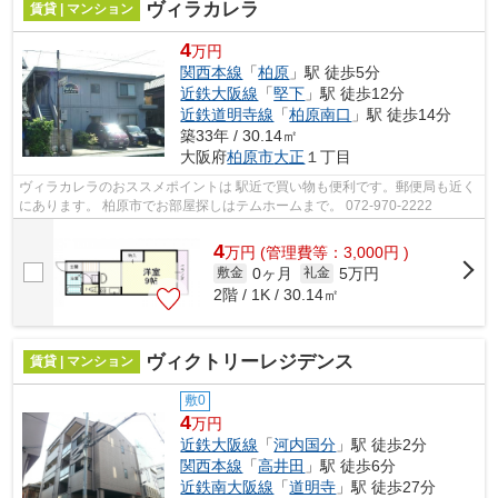
ヴィラカレラ
賃貸 | マンション
4
万円
関西本線
「
柏原
」駅 徒歩5分
近鉄大阪線
「
堅下
」駅 徒歩12分
近鉄道明寺線
「
柏原南口
」駅 徒歩14分
築33年 / 30.14㎡
大阪府
柏原市
大正
１丁目
ヴィラカレラのおススメポイントは 駅近で買い物も便利です。郵便局も近く
にあります。 柏原市でお部屋探しはテムホームまで。 072-970-2222
4
万
円
(管理費等：3,000円 )
0ヶ月
5万円
敷金
礼金
2階 / 1K / 30.14㎡
ヴィクトリーレジデンス
賃貸 | マンション
敷0
4
万円
近鉄大阪線
「
河内国分
」駅 徒歩2分
関西本線
「
高井田
」駅 徒歩6分
近鉄南大阪線
「
道明寺
」駅 徒歩27分