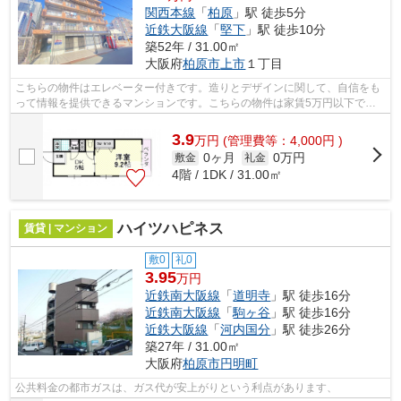
関西本線
「
柏原
」駅 徒歩5分
近鉄大阪線
「
堅下
」駅 徒歩10分
築52年 / 31.00㎡
大阪府
柏原市
上市
１丁目
こちらの物件はエレベーター付きです。造りとデザインに関して、自信をも
って情報を提供できるマンションです。こちらの物件は家賃5万円以下でご
契約いただけます。「東部マンション」...
3.9
万
円
(管理費等：4,000円 )
0ヶ月
0万円
敷金
礼金
4階 / 1DK / 31.00㎡
ハイツハピネス
賃貸 | マンション
敷0
礼0
3.95
万円
近鉄南大阪線
「
道明寺
」駅 徒歩16分
近鉄南大阪線
「
駒ヶ谷
」駅 徒歩16分
近鉄大阪線
「
河内国分
」駅 徒歩26分
築27年 / 31.00㎡
大阪府
柏原市
円明町
公共料金の都市ガスは、ガス代が安上がりという利点があります、