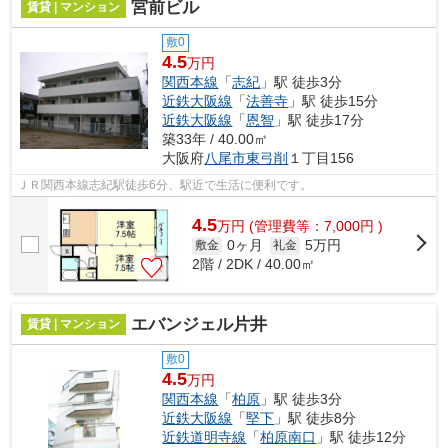
宮前ビル
賃貸 | マンション
敷0
4.5
万円
関西本線
「
志紀
」駅 徒歩3分
近鉄大阪線
「
法善寺
」駅 徒歩15分
近鉄大阪線
「
恩智
」駅 徒歩17分
築33年 / 40.00㎡
大阪府
八尾市
東弓削
１丁目156
ＪＲ関西本線志紀駅徒歩6分、駅近で生活に便利です。
4.5
万
円
(管理費等：7,000円 )
0ヶ月
5万円
敷金
礼金
2階 / 2DK / 40.00㎡
エバンジェル片井
賃貸 | マンション
敷0
4.5
万円
関西本線
「
柏原
」駅 徒歩3分
近鉄大阪線
「
堅下
」駅 徒歩8分
近鉄道明寺線
「
柏原南口
」駅 徒歩12分