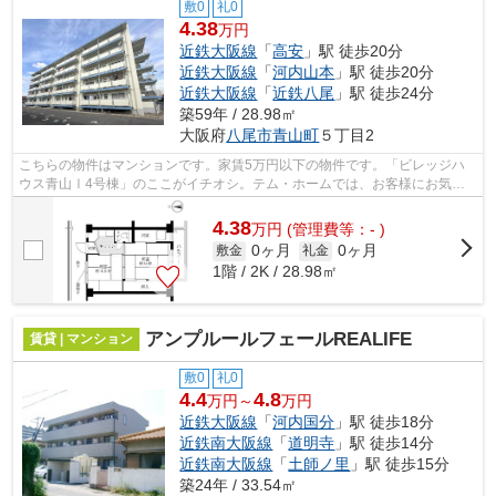
敷0
礼0
4.38
万円
近鉄大阪線
「
高安
」駅 徒歩20分
近鉄大阪線
「
河内山本
」駅 徒歩20分
近鉄大阪線
「
近鉄八尾
」駅 徒歩24分
築59年 / 28.98㎡
大阪府
八尾市
青山町
５丁目2
こちらの物件はマンションです。家賃5万円以下の物件です。「ビレッジハ
ウス青山Ⅰ4号棟」のここがイチオシ。テム・ホームでは、お客様にお気に
入りの物件を見つけていただけるよう、ス...
4.38
万
円
(管理費等：- )
0ヶ月
0ヶ月
敷金
礼金
1階 / 2K / 28.98㎡
アンプルールフェールREALIFE
賃貸 | マンション
敷0
礼0
4.4
4.8
万円～
万円
近鉄大阪線
「
河内国分
」駅 徒歩18分
近鉄南大阪線
「
道明寺
」駅 徒歩14分
近鉄南大阪線
「
土師ノ里
」駅 徒歩15分
築24年 / 33.54㎡