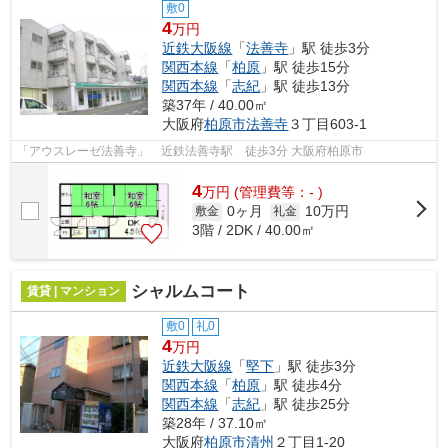
敷0
4
万円
近鉄大阪線
「
法善寺
」駅 徒歩3分
関西本線
「
柏原
」駅 徒歩15分
関西本線
「
志紀
」駅 徒歩13分
築37年 / 40.00㎡
大阪府
柏原市
法善寺
３丁目603-1
「アウスレーゼ法善寺」 近鉄法善寺駅 徒歩3分 大阪府柏原市
4
万
円
(管理費等：- )
0ヶ月
10万円
敷金
礼金
3階 / 2DK / 40.00㎡
シャルムコート
賃貸 | マンション
敷0
礼0
4
万円
近鉄大阪線
「
堅下
」駅 徒歩3分
関西本線
「
柏原
」駅 徒歩4分
関西本線
「
志紀
」駅 徒歩25分
築28年 / 37.10㎡
大阪府
柏原市
清州
２丁目1-20