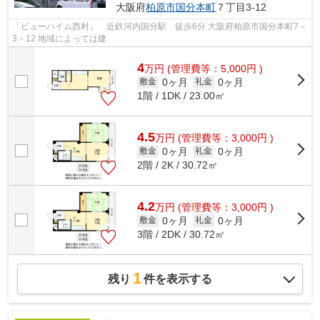
大阪府
柏原市
国分本町
７丁目3-12
「ビューハイム西村」 近鉄河内国分駅 徒歩6分 大阪府柏原市国分本町7－
3－12 地域によっては建
4
万
円
(管理費等：5,000円 )
0ヶ月
0ヶ月
敷金
礼金
1階 / 1DK / 23.00㎡
4.5
万
円
(管理費等：3,000円 )
0ヶ月
0ヶ月
敷金
礼金
2階 / 2K / 30.72㎡
4.2
万
円
(管理費等：3,000円 )
0ヶ月
0ヶ月
敷金
礼金
3階 / 2DK / 30.72㎡
1
残り
件を表示する