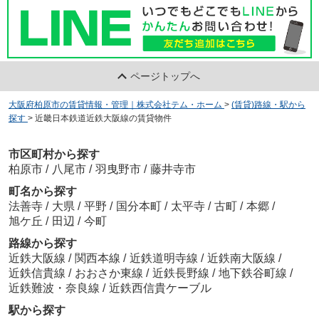
ページトップへ
大阪府柏原市の賃貸情報・管理｜株式会社テム・ホーム
>
(賃貸)路線・駅から
探す
>
近畿日本鉄道近鉄大阪線の賃貸物件
市区町村から探す
柏原市
/
八尾市
/
羽曳野市
/
藤井寺市
町名から探す
法善寺
/
大県
/
平野
/
国分本町
/
太平寺
/
古町
/
本郷
/
旭ケ丘
/
田辺
/
今町
路線から探す
近鉄大阪線
/
関西本線
/
近鉄道明寺線
/
近鉄南大阪線
/
近鉄信貴線
/
おおさか東線
/
近鉄長野線
/
地下鉄谷町線
/
近鉄難波・奈良線
/
近鉄西信貴ケーブル
駅から探す