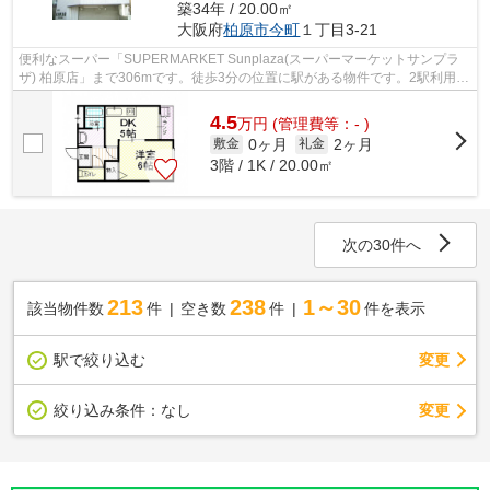
築34年 / 20.00㎡
大阪府
柏原市
今町
１丁目3-21
便利なスーパー「SUPERMARKET Sunplaza(スーパーマーケットサンプラ
ザ) 柏原店」まで306mです。徒歩3分の位置に駅がある物件です。2駅利用で
きるので電車をよく使う方におすすめな物件...
4.5
万
円
(管理費等：- )
0ヶ月
2ヶ月
敷金
礼金
3階 / 1K / 20.00㎡
次の30件へ
213
238
1～30
該当物件数
件
空き数
件
件を表示
駅で絞り込む
変更
変更
絞り込み条件：
なし