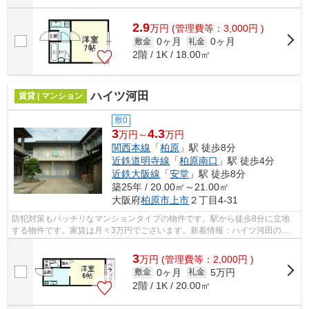
2.9
万
円
(管理費等：3,000円 )
0ヶ月
0ヶ月
敷金
礼金
2階 / 1K / 18.00㎡
ハイツ河田
賃貸 | マンション
敷0
3
4.3
万円～
万円
関西本線
「
柏原
」駅 徒歩8分
近鉄道明寺線
「
柏原南口
」駅 徒歩4分
近鉄大阪線
「
安堂
」駅 徒歩8分
築25年 / 20.00㎡～21.00㎡
大阪府
柏原市
上市
２丁目4-31
防犯対策もバッチリなマンションタイプの物件です。駅から徒歩8分に立地
する物件です。家賃は月々3万円でございます。新着情報：ハイツ河田の空
室情報ならコチラ。交通利便性の高い関...
3
万
円
(管理費等：2,000円 )
0ヶ月
5万円
敷金
礼金
2階 / 1K / 20.00㎡