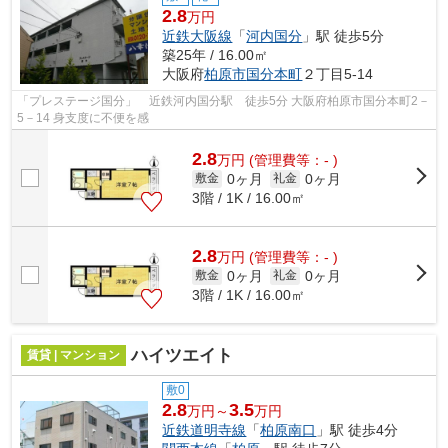
2.8
万円
近鉄大阪線
「
河内国分
」駅 徒歩5分
築25年 / 16.00㎡
大阪府
柏原市
国分本町
２丁目5-14
「プレステージ国分」 近鉄河内国分駅 徒歩5分 大阪府柏原市国分本町2－
5－14 身支度に不便を感
2.8
万
円
(管理費等：- )
0ヶ月
0ヶ月
敷金
礼金
3階 / 1K / 16.00㎡
2.8
万
円
(管理費等：- )
0ヶ月
0ヶ月
敷金
礼金
3階 / 1K / 16.00㎡
ハイツエイト
賃貸 | マンション
敷0
2.8
3.5
万円～
万円
近鉄道明寺線
「
柏原南口
」駅 徒歩4分