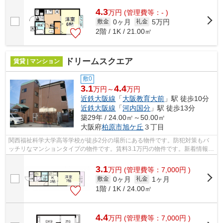
4.3
万
円
(管理費等：- )
0ヶ月
5万円
敷金
礼金
2階 / 1K / 21.00㎡
ドリームスクエア
賃貸 | マンション
敷0
3.1
4.4
万円～
万円
近鉄大阪線
「
大阪教育大前
」駅 徒歩10分
近鉄大阪線
「
河内国分
」駅 徒歩13分
築29年 / 24.00㎡～50.00㎡
大阪府
柏原市
旭ケ丘
３丁目
関西福祉科学大学高等学校が徒歩2分の場所にある物件です。防犯対策もバ
ッチリなマンションタイプの物件です。賃料3.1万円の物件です。新着情報：
ドリームスクエアの空室情報ならコチ...
3.1
万
円
(管理費等：7,000円 )
0ヶ月
1ヶ月
敷金
礼金
1階 / 1K / 24.00㎡
4.4
万
円
(管理費等：7,000円 )