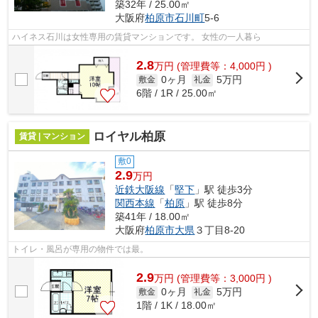
築32年 / 25.00㎡
大阪府
柏原市
石川町
5-6
ハイネス石川は女性専用の賃貸マンションです。 女性の一人暮ら
2.8
万
円
(管理費等：4,000円 )
0ヶ月
5万円
敷金
礼金
6階 / 1R / 25.00㎡
ロイヤル柏原
賃貸 | マンション
敷0
2.9
万円
近鉄大阪線
「
堅下
」駅 徒歩3分
関西本線
「
柏原
」駅 徒歩8分
築41年 / 18.00㎡
大阪府
柏原市
大県
３丁目8-20
トイレ・風呂が専用の物件では最。
2.9
万
円
(管理費等：3,000円 )
0ヶ月
5万円
敷金
礼金
1階 / 1K / 18.00㎡