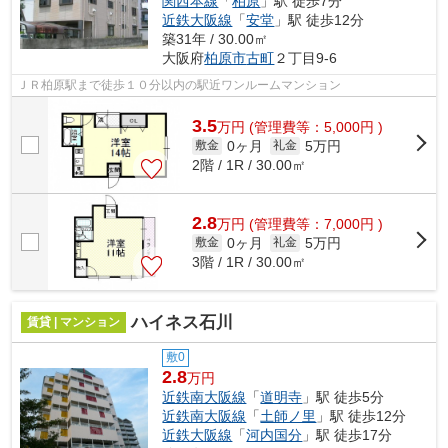
関西本線
「
柏原
」駅 徒歩7分
近鉄大阪線
「
安堂
」駅 徒歩12分
築31年 / 30.00㎡
大阪府
柏原市
古町
２丁目9-6
ＪＲ柏原駅まで徒歩１０分以内の駅近ワンルームマンション
3.5
万
円
(管理費等：5,000円 )
0ヶ月
5万円
敷金
礼金
2階 / 1R / 30.00㎡
2.8
万
円
(管理費等：7,000円 )
0ヶ月
5万円
敷金
礼金
3階 / 1R / 30.00㎡
ハイネス石川
賃貸 | マンション
敷0
2.8
万円
近鉄南大阪線
「
道明寺
」駅 徒歩5分
近鉄南大阪線
「
土師ノ里
」駅 徒歩12分
近鉄大阪線
「
河内国分
」駅 徒歩17分