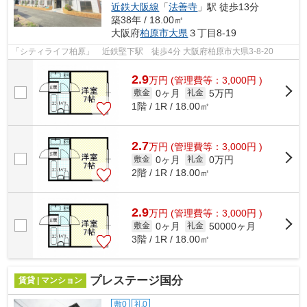
近鉄大阪線
「
法善寺
」駅 徒歩13分
築38年 / 18.00㎡
大阪府
柏原市
大県
３丁目8-19
「シティライフ柏原」 近鉄堅下駅 徒歩4分 大阪府柏原市大県3-8-20
2.9
万
円
(管理費等：3,000円 )
0ヶ月
5万円
敷金
礼金
1階 / 1R / 18.00㎡
2.7
万
円
(管理費等：3,000円 )
0ヶ月
0万円
敷金
礼金
2階 / 1R / 18.00㎡
2.9
万
円
(管理費等：3,000円 )
0ヶ月
50000ヶ月
敷金
礼金
3階 / 1R / 18.00㎡
プレステージ国分
賃貸 | マンション
敷0
礼0