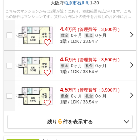
大阪府
柏原市
石川町
1-30
こちらのマンションからは2駅が近くにあり、移動範囲も広がります。こち
らの物件はマンションです。賃料5万円以下の物件をお探しのお客様におす
すめです。こだわりポイント満載のアン...
4.4
万
円
(管理費等：3,500円 )
0ヶ月
0ヶ月
敷金
礼金
1階 / 1DK / 33.54㎡
4.5
万
円
(管理費等：3,500円 )
0ヶ月
0ヶ月
敷金
礼金
1階 / 1DK / 33.54㎡
4.5
万
円
(管理費等：3,500円 )
0ヶ月
0ヶ月
敷金
礼金
1階 / 1DK / 33.54㎡
6
残り
件を表示する