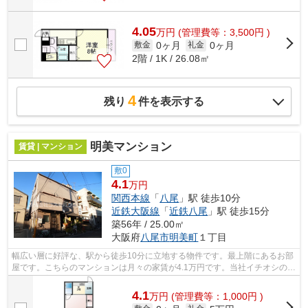
4.05
万
円
(管理費等：3,500円 )
0ヶ月
0ヶ月
敷金
礼金
2階 / 1K / 26.08㎡
4
残り
件を表示する
明美マンション
賃貸 | マンション
敷0
4.1
万円
関西本線
「
八尾
」駅 徒歩10分
近鉄大阪線
「
近鉄八尾
」駅 徒歩15分
築56年 / 25.00㎡
大阪府
八尾市
明美町
１丁目
幅広い層に好評な、駅から徒歩10分に立地する物件です。最上階にあるお部
屋です。こちらのマンションは月々の家賃が4.1万円です。当社イチオシの物
件の「明美マンション」。ぜひ一度ご...
4.1
万
円
(管理費等：1,000円 )