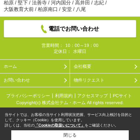
柏原
/
堅下
/
法善寺
/
河内国分
/
高井田
/
志紀
/
大阪教育大前
/
柏原南口
/
安堂
/
八尾
電話でお問い合わせ
営業時間：
10：00～19：00
定休日：
水曜日
ホーム
会社概要
お問い合わせ
物件リクエスト
プライバシーポリシー
利用規約
アクセスマップ
PCサイト
Copyright(c) 株式会社テム・ホーム All rights reserved.
当サイトでは、お客様の当サイト利用状況把握、サービス向上検討を目的と
して、クッキー（Cookie）を使用しています。
詳しくは、当社の
「Cookieの取扱いについて」
をご確認ください。
閉じる