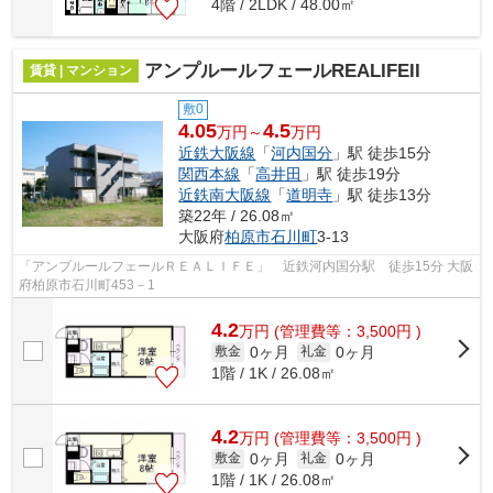
4階 / 2LDK / 48.00㎡
アンプルールフェールREALIFEII
賃貸 | マンション
敷0
4.05
4.5
万円～
万円
近鉄大阪線
「
河内国分
」駅 徒歩15分
関西本線
「
高井田
」駅 徒歩19分
近鉄南大阪線
「
道明寺
」駅 徒歩13分
築22年 / 26.08㎡
大阪府
柏原市
石川町
3-13
「アンプルールフェールＲＥＡＬＩＦＥ」 近鉄河内国分駅 徒歩15分 大阪
府柏原市石川町453－1
4.2
万
円
(管理費等：3,500円 )
0ヶ月
0ヶ月
敷金
礼金
1階 / 1K / 26.08㎡
4.2
万
円
(管理費等：3,500円 )
0ヶ月
0ヶ月
敷金
礼金
1階 / 1K / 26.08㎡