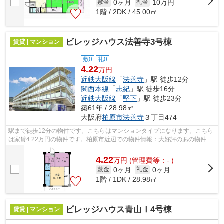
0ヶ月
10万円
敷金
礼金
1階 / 2DK / 45.00㎡
ビレッジハウス法善寺3号棟
賃貸 | マンション
敷0
礼0
4.22
万円
近鉄大阪線
「
法善寺
」駅 徒歩12分
関西本線
「
志紀
」駅 徒歩16分
近鉄大阪線
「
堅下
」駅 徒歩23分
築61年 / 28.98㎡
大阪府
柏原市
法善寺
３丁目474
駅まで徒歩12分の物件です。こちらはマンションタイプになります。こちら
は家賃4.22万円の物件です。柏原市近辺での物件情報：大好評のあの物件
「ビレッジハウス法善寺3号棟」。柏原市...
4.22
万
円
(管理費等：- )
0ヶ月
0ヶ月
敷金
礼金
1階 / 1DK / 28.98㎡
ビレッジハウス青山Ⅰ4号棟
賃貸 | マンション