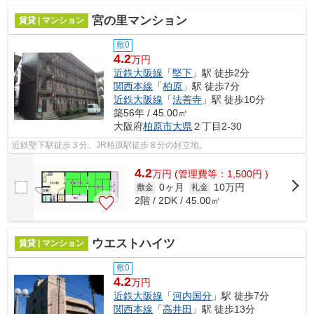
宮の里マンション
賃貸 | マンション
敷0
4.2
万円
近鉄大阪線
「
堅下
」駅 徒歩2分
関西本線
「
柏原
」駅 徒歩7分
近鉄大阪線
「
法善寺
」駅 徒歩10分
築56年 / 45.00㎡
大阪府
柏原市
大県
２丁目2-30
近鉄堅下駅徒歩３分、JR柏原駅徒歩８分の好立地。
4.2
万
円
(管理費等：1,500円 )
0ヶ月
10万円
敷金
礼金
2階 / 2DK / 45.00㎡
ウエストハイツ
賃貸 | マンション
敷0
4.2
万円
近鉄大阪線
「
河内国分
」駅 徒歩7分
関西本線
「
高井田
」駅 徒歩13分