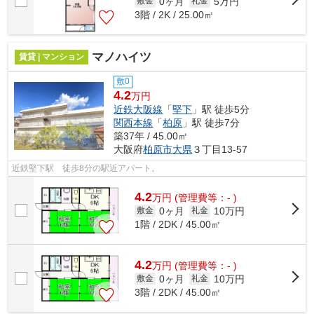
0ヶ月
5万円
敷金
礼金
3階 / 2K / 25.00㎡
マノハイツ
賃貸 | マンション
敷0
4.2
万円
近鉄大阪線
「
堅下
」駅 徒歩5分
関西本線
「
柏原
」駅 徒歩7分
築37年 / 45.00㎡
大阪府
柏原市
大県
３丁目13-57
近鉄堅下駅 徒歩8分の駅近アパート。
4.2
万
円
(管理費等：- )
0ヶ月
10万円
敷金
礼金
1階 / 2DK / 45.00㎡
4.2
万
円
(管理費等：- )
0ヶ月
10万円
敷金
礼金
3階 / 2DK / 45.00㎡