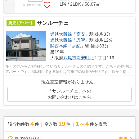
1階 / 2LDK / 58.07㎡
サンルーチェ
賃貸 | アパート
近鉄大阪線
「
高安
」駅 徒歩3分
近鉄大阪線
「
恩智
」駅 徒歩12分
関西本線
「
志紀
」駅 徒歩33分
築19年
大阪府
八尾市
高安町北
１丁目116
多くの方からご好評頂いているサンルーチェのご紹介です。こちらの物件は
アパートです。2駅利用できる物件は電車での移動が便利です。駅から徒歩3
分というアクセス良好な駅近物件はい...
現在空室情報がありません。
「サンルーチェ」への
お問い合わせはこちら
4
19
1～4
該当物件数
件
空き数
件
件を表示
駅で絞り込む
変更