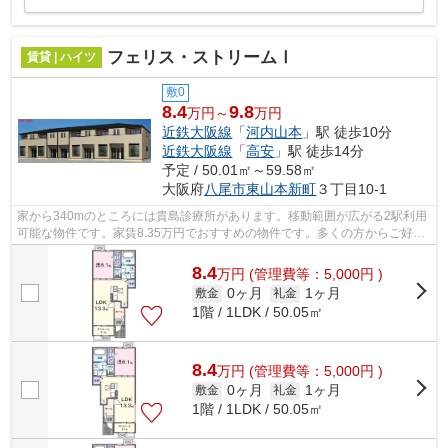
フェリス・ストリームⅠ
賃貸 | ハイツ
敷0
8.4
9.8
万円～
万円
近鉄大阪線
「
河内山本
」駅 徒歩10分
近鉄大阪線
「
高安
」駅 徒歩14分
予定 / 50.01㎡～59.58㎡
大阪府
八尾市
東山本新町
３丁目10-1
家から340mのところには貴島診療所があります。移動範囲が広がる2駅利用
可能な物件です。家賃8.35万円でおすすめの物件です。多くの方からご好評
頂いているフェリス・ストリームのご紹...
8.4
万
円
(管理費等：5,000円 )
0ヶ月
1ヶ月
敷金
礼金
1階 / 1LDK / 50.05㎡
8.4
万
円
(管理費等：5,000円 )
0ヶ月
1ヶ月
敷金
礼金
1階 / 1LDK / 50.05㎡