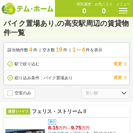
閲覧履歴
お気に入り
メニュー
0
0
バイク置場あり,の高安駅周辺の賃貸物
件一覧
4
19
1～4
該当物件数
件
空き数
件
件を表示
駅で絞り込む
変更
変更
絞り込み条件：
バイク置場あり
空室のみ
フェリス・ストリームⅡ
賃貸 | ハイツ
敷0
8.15
9.75
万円～
万円