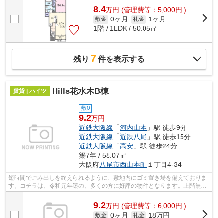
8.4
万
円
(管理費等：5,000円 )
0ヶ月
1ヶ月
敷金
礼金
1階 / 1LDK / 50.05㎡
7
残り
件を表示する
Hills花水木B棟
賃貸 | ハイツ
敷0
9.2
万円
近鉄大阪線
「
河内山本
」駅 徒歩9分
近鉄大阪線
「
近鉄八尾
」駅 徒歩15分
近鉄大阪線
「
高安
」駅 徒歩24分
築7年 / 58.07㎡
大阪府
八尾市
西山本町
１丁目4-34
短時間でごみ出しを終えられるように、敷地内にゴミ置き場を備えておりま
す。コチラは、令和元年築の、多くの方に好評の物件となります。上階無し
の物件となっております。通勤やお出...
9.2
万
円
(管理費等：6,000円 )
0ヶ月
18万円
敷金
礼金