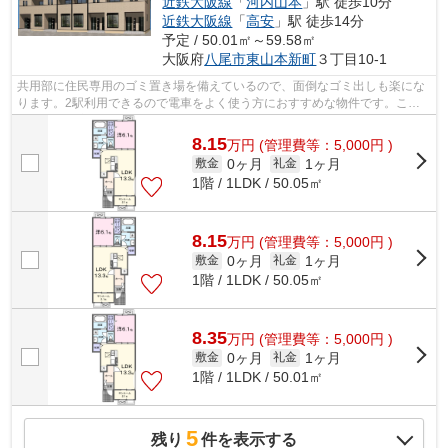
近鉄大阪線
「
河内山本
」駅 徒歩10分
近鉄大阪線
「
高安
」駅 徒歩14分
予定 / 50.01㎡～59.58㎡
大阪府
八尾市
東山本新町
３丁目10-1
共用部に住民専用のゴミ置き場を備えているので、面倒なゴミ出しも楽にな
ります。2駅利用できるので電車をよく使う方におすすめな物件です。こち
らは月々の家賃が8.15万円の物件です。...
8.15
万
円
(管理費等：5,000円 )
0ヶ月
1ヶ月
敷金
礼金
1階 / 1LDK / 50.05㎡
8.15
万
円
(管理費等：5,000円 )
0ヶ月
1ヶ月
敷金
礼金
1階 / 1LDK / 50.05㎡
8.35
万
円
(管理費等：5,000円 )
0ヶ月
1ヶ月
敷金
礼金
1階 / 1LDK / 50.01㎡
5
残り
件を表示する