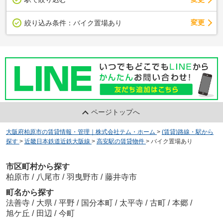
変更
絞り込み条件：
バイク置場あり
ページトップへ
大阪府柏原市の賃貸情報・管理｜株式会社テム・ホーム
>
(賃貸)路線・駅から
探す
>
近畿日本鉄道近鉄大阪線
>
高安駅の賃貸物件
>
バイク置場あり
市区町村から探す
柏原市
/
八尾市
/
羽曳野市
/
藤井寺市
町名から探す
法善寺
/
大県
/
平野
/
国分本町
/
太平寺
/
古町
/
本郷
/
旭ケ丘
/
田辺
/
今町