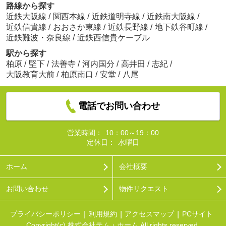
路線から探す
近鉄大阪線
/
関西本線
/
近鉄道明寺線
/
近鉄南大阪線
/
近鉄信貴線
/
おおさか東線
/
近鉄長野線
/
地下鉄谷町線
/
近鉄難波・奈良線
/
近鉄西信貴ケーブル
駅から探す
柏原
/
堅下
/
法善寺
/
河内国分
/
高井田
/
志紀
/
大阪教育大前
/
柏原南口
/
安堂
/
八尾
電話でお問い合わせ
営業時間：
10：00～19：00
定休日：
水曜日
ホーム
会社概要
お問い合わせ
物件リクエスト
プライバシーポリシー
利用規約
アクセスマップ
PCサイト
Copyright(c) 株式会社テム・ホーム All rights reserved.