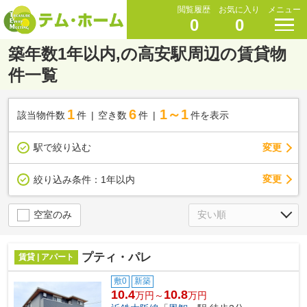
閲覧履歴
お気に入り
メニュー
0
0
築年数1年以内,の高安駅周辺の賃貸物
件一覧
1
6
1～1
該当物件数
件
空き数
件
件を表示
駅で絞り込む
変更
変更
絞り込み条件：
1年以内
空室のみ
プティ・パレ
賃貸 | アパート
敷0
新築
10.4
10.8
万円～
万円