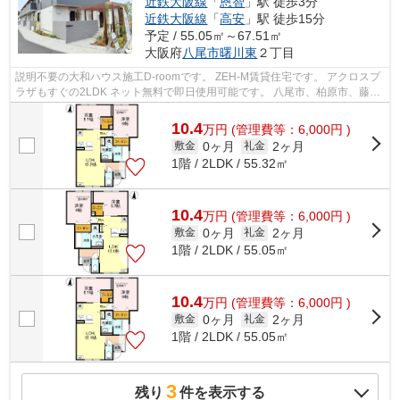
近鉄大阪線
「
恩智
」駅 徒歩3分
近鉄大阪線
「
高安
」駅 徒歩15分
予定 / 55.05㎡～67.51㎡
大阪府
八尾市
曙川東
２丁目
説明不要の大和ハウス施工D-roomです。 ZEH‐M賃貸住宅です。 アクロスプ
ラザもすぐの2LDK ネット無料で即日使用可能です。 八尾市、柏原市、藤井
寺市でD-room（プティ・パレ）をお探し...
10.4
万
円
(管理費等：6,000円 )
0ヶ月
2ヶ月
敷金
礼金
1階 / 2LDK / 55.32㎡
10.4
万
円
(管理費等：6,000円 )
0ヶ月
2ヶ月
敷金
礼金
1階 / 2LDK / 55.05㎡
10.4
万
円
(管理費等：6,000円 )
0ヶ月
2ヶ月
敷金
礼金
1階 / 2LDK / 55.05㎡
3
残り
件を表示する