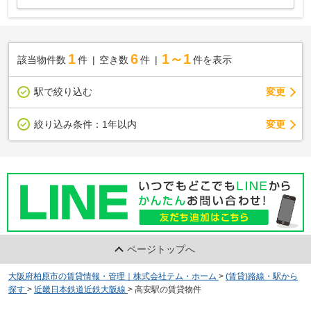
1
6
1～1
該当物件数
件
空き数
件
件を表示
駅で絞り込む
変更
変更
絞り込み条件：
1年以内
ページトップへ
大阪府柏原市の賃貸情報・管理｜株式会社テム・ホーム
>
(賃貸)路線・駅から
探す
>
近畿日本鉄道近鉄大阪線
>
高安駅の賃貸物件