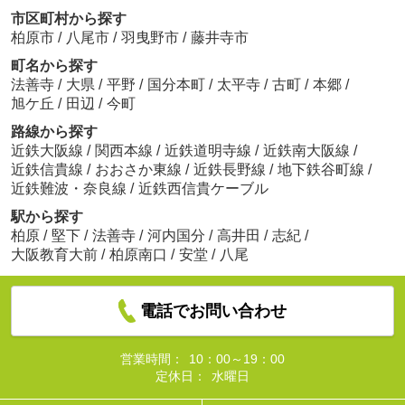
市区町村から探す
柏原市
/
八尾市
/
羽曳野市
/
藤井寺市
町名から探す
法善寺
/
大県
/
平野
/
国分本町
/
太平寺
/
古町
/
本郷
/
旭ケ丘
/
田辺
/
今町
路線から探す
近鉄大阪線
/
関西本線
/
近鉄道明寺線
/
近鉄南大阪線
/
近鉄信貴線
/
おおさか東線
/
近鉄長野線
/
地下鉄谷町線
/
近鉄難波・奈良線
/
近鉄西信貴ケーブル
駅から探す
柏原
/
堅下
/
法善寺
/
河内国分
/
高井田
/
志紀
/
大阪教育大前
/
柏原南口
/
安堂
/
八尾
電話でお問い合わせ
営業時間：
10：00～19：00
定休日：
水曜日