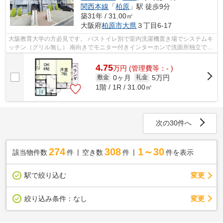
関西本線
「
柏原
」駅 徒歩9分
築31年 / 31.00㎡
大阪府
柏原市
大県
３丁目6-17
大阪教育大学の方必見です。 バストイレ別で室内洗濯機置き場でシステムキ
ッチン（グリル無し） 南向きでモニター付きインターホンで洗面所独立で洗
髪洗面化粧台 JR柏原駅も使えるから...
4.75
万
円
(管理費等：- )
0ヶ月
5万円
敷金
礼金
1階 / 1R / 31.00㎡
次の30件へ
274
308
1～30
該当物件数
件
空き数
件
件を表示
駅で絞り込む
変更
変更
絞り込み条件：
なし