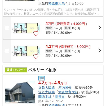
大阪府
柏原市
大県
４丁目10-30
ワントゥリーヒルの詳しい情報。行く先に応じて経路を選べる、2駅利用可
能な物件です。根強いニーズを誇る駅近の物件となり、徒歩6分に駅があり
ます。こちらの物件はアパートです。当...
4
万
円
(管理費等：4,000円 )
0ヶ月
0ヶ月
敷金
礼金
1階 / 1K / 30.69㎡
4.1
万
円
(管理費等：3,000円 )
0ヶ月
1ヶ月
敷金
礼金
2階 / 1K / 30.69㎡
ベルリード柏原
賃貸 | アパート
敷0
4.2
4.5
万円～
万円
近鉄大阪線
「
河内国分
」駅 徒歩10分
近鉄大阪線
「
大阪教育大前
」駅 徒歩10分
関西本線
「
高井田
」駅 徒歩20分
築15年 / 26.91㎡
大阪府
柏原市
田辺
１丁目11-5