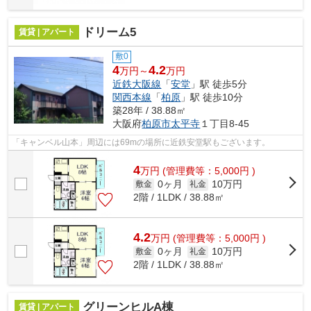
ドリーム5
賃貸 | アパート
敷0
4
4.2
万円～
万円
近鉄大阪線
「
安堂
」駅 徒歩5分
関西本線
「
柏原
」駅 徒歩10分
築28年 / 38.88㎡
大阪府
柏原市
太平寺
１丁目8-45
「キャンベル山本」周辺には69mの場所に近鉄安堂駅もございます。
4
万
円
(管理費等：5,000円 )
0ヶ月
10万円
敷金
礼金
2階 / 1LDK / 38.88㎡
4.2
万
円
(管理費等：5,000円 )
0ヶ月
10万円
敷金
礼金
2階 / 1LDK / 38.88㎡
グリーンヒルA棟
賃貸 | アパート