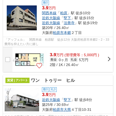
敷0
3.9
万円
関西本線
「
柏原
」駅 徒歩10分
近鉄大阪線
「
堅下
」駅 徒歩15分
近鉄大阪線
「
法善寺
」駅 徒歩19分
築20年 / 26.40㎡
大阪府
柏原市
本郷
２丁目
「アッフェル」 関西本線 柏原駅 徒歩12分 大阪府柏原市本郷2－2－33
費用を抑えたい方に嬉し
3.9
万
円
(管理費等：5,000円 )
0ヶ月
5万円
敷金
礼金
2階 / 1K / 26.40㎡
ワン トゥリー ヒル
賃貸 | アパート
敷0
礼0
3.9
万円
近鉄大阪線
「
堅下
」駅 徒歩8分
築25年 / 30.69㎡
大阪府
柏原市
大県
４丁目10-31