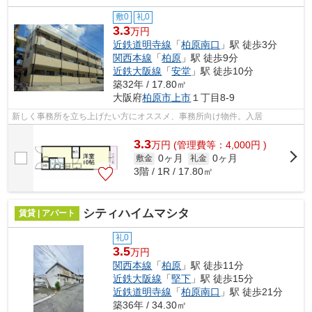
敷0
礼0
3.3
万円
近鉄道明寺線
「
柏原南口
」駅 徒歩3分
関西本線
「
柏原
」駅 徒歩9分
近鉄大阪線
「
安堂
」駅 徒歩10分
築32年 / 17.80㎡
大阪府
柏原市
上市
１丁目8-9
新しく事務所を立ち上げたい方にオススメ、事務所向け物件。入居
3.3
万
円
(管理費等：4,000円 )
0ヶ月
0ヶ月
敷金
礼金
3階 / 1R / 17.80㎡
シティハイムマシタ
賃貸 | アパート
礼0
3.5
万円
関西本線
「
柏原
」駅 徒歩11分
近鉄大阪線
「
堅下
」駅 徒歩15分
近鉄道明寺線
「
柏原南口
」駅 徒歩21分
築36年 / 34.30㎡