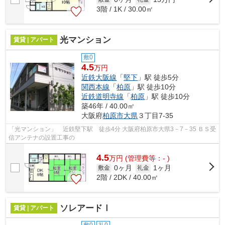
3階 / 1K / 30.00㎡
光マンション
賃貸 | アパート
敷0
4.5
万円
近鉄大阪線
「
堅下
」駅 徒歩5分
関西本線
「
柏原
」駅 徒歩10分
近鉄道明寺線
「
柏原
」駅 徒歩10分
築46年 / 40.00㎡
大阪府
柏原市
大県
３丁目7-35
「光マンション」 近鉄堅下駅 徒歩4分 大阪府柏原市大県3－7－35 ＢＳ受
信アンテナの設置工事の
4.5
万
円
(管理費等：- )
0ヶ月
1ヶ月
敷金
礼金
2階 / 2DK / 40.00㎡
ソレアードⅠ
賃貸 | アパート