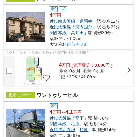
敷0
礼0
4
万円
近鉄南大阪線
「
道明寺
」駅 徒歩12分
近鉄大阪線
「
河内国分
」駅 徒歩22分
関西本線
「
高井田
」駅 徒歩30分
築36年 / 41.09㎡
大阪府
柏原市
円明町
「グリ－ンヒルＡ棟」大阪府柏原市円明町41明町41
4
万
円
(管理費等：3,000円 )
0ヶ月
0ヶ月
敷金
礼金
1階 / 2DK / 41.09㎡
ワントゥリーヒル
賃貸 | アパート
敷0
4
4.1
万円～
万円
近鉄大阪線
「
堅下
」駅 徒歩8分
関西本線
「
柏原
」駅 徒歩14分
近鉄道明寺線
「
柏原
」駅 徒歩14分
築28年 / 30.69㎡