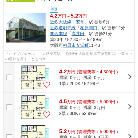
敷0
4.2
5.2
万円～
万円
近鉄大阪線
「
安堂
」駅 徒歩6分
近鉄道明寺線
「
柏原南口
」駅 徒歩12分
関西本線
「
高井田
」駅 徒歩21分
築33年 / 52.30㎡～52.99㎡
大阪府
柏原市
安堂町
11-43
「ハイツヴェール」 近鉄安堂駅 徒歩9分 大阪府柏原市安堂町11－43 日々
の疲れを癒すことも出来
4.2
万
円
(管理費等：4,500円 )
0ヶ月
0ヶ月
敷金
礼金
1階 / 2LDK / 52.99㎡
4.5
万
円
(管理費等：5,000円 )
0ヶ月
3万円
敷金
礼金
2階 / 3DK / 52.99㎡
5.2
万
円
(管理費等：5,000円 )
0ヶ月
5.3万円
敷金
礼金