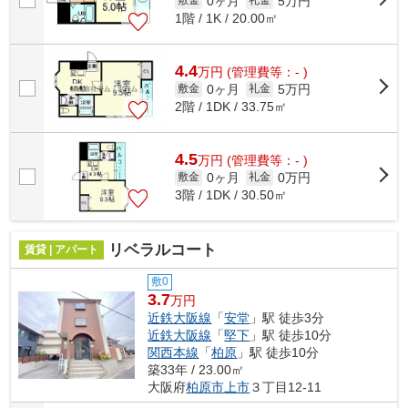
0ヶ月
5万円
敷金
礼金
1階 / 1K / 20.00㎡
4.4
万
円
(管理費等：- )
0ヶ月
5万円
敷金
礼金
2階 / 1DK / 33.75㎡
4.5
万
円
(管理費等：- )
0ヶ月
0万円
敷金
礼金
3階 / 1DK / 30.50㎡
リベラルコート
賃貸 | アパート
敷0
3.7
万円
近鉄大阪線
「
安堂
」駅 徒歩3分
近鉄大阪線
「
堅下
」駅 徒歩10分
関西本線
「
柏原
」駅 徒歩10分
築33年 / 23.00㎡
大阪府
柏原市
上市
３丁目12-11