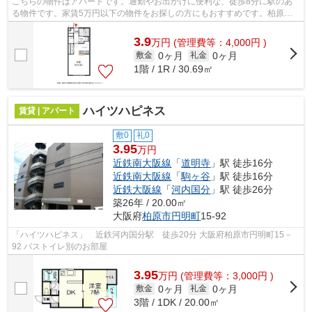
こちらの物件はアパートです。通勤やお出かけに便利な、徒歩8分に駅のあ
る物件です。家賃5万円以下の物件をお探しの方にもおすすめです。柏原市
近辺での物件情報：大好評のあの物件「...
3.9
万
円
(管理費等：4,000円 )
0ヶ月
0ヶ月
敷金
礼金
1階 / 1R / 30.69㎡
ハイツハピネス
賃貸 | アパート
敷0
礼0
3.95
万円
近鉄南大阪線
「
道明寺
」駅 徒歩16分
近鉄南大阪線
「
駒ヶ谷
」駅 徒歩16分
近鉄大阪線
「
河内国分
」駅 徒歩26分
築26年 / 20.00㎡
大阪府
柏原市
円明町
15-92
「ハイツハピネス」 近鉄河内国分駅 徒歩20分 大阪府柏原市円明町15－
92 バストイレ別のお部屋
3.95
万
円
(管理費等：3,000円 )
0ヶ月
0ヶ月
敷金
礼金
3階 / 1DK / 20.00㎡