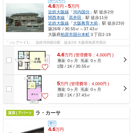
敷0
礼0
4.6
5
万円～
万円
近鉄大阪線
「
河内国分
」駅 徒歩2分
関西本線
「
高井田
」駅 徒歩11分
近鉄大阪線
「
大阪教育大前
」駅 徒歩23分
築26年 / 30.55㎡～37.43㎡
大阪府
柏原市
国分本町
３丁目2-19
「ソレアード1」 近鉄河内国分駅 徒歩2分 大阪府柏原市国分
4.6
万
円
(管理費等：4,000円 )
0ヶ月
0ヶ月
敷金
礼金
1階 / 1K / 30.55㎡
5
万
円
(管理費等：4,000円 )
0ヶ月
0ヶ月
敷金
礼金
1階 / 1K / 37.43㎡
ラ・カーサ
賃貸 | アパート
敷0
4.6
万円