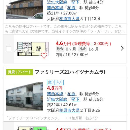
近鉄大阪線
「
堅下
」駅 徒歩4分
関西本線
「
柏原
」駅 徒歩6分
築21年 / 27.80㎡
大阪府
柏原市
大県
３丁目13-4
こちらの物件はアパートです。この物件は駅から徒歩4分の物件です。こち
らは家賃4.8万円の物件です。当社イチオシの物件の「ラ・カーサ」。ぜひ一
度ご覧ください。柏原市エリアで賃貸...
4.6
万
円
(管理費等：3,000円 )
0ヶ月
1ヶ月
敷金
礼金
2階 / 1K / 27.80㎡
ファミリーズ21ハイツナカムラI
賃貸 | アパート
敷0
礼0
4.6
万円
関西本線
「
柏原
」駅 徒歩5分
近鉄大阪線
「
堅下
」駅 徒歩5分
築32年 / 42.61㎡
大阪府
柏原市
大県
２丁目8-25
「ファミリーズ21ハイツナカムラ」 ＪＲ柏原駅 徒歩5分
4.6