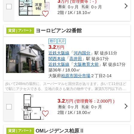
3
万
円
(管理費等：- )
0ヶ月
0ヶ月
敷金
礼金
2階 / 1K / 18.10㎡
ヨーロピアン22番館
賃貸 | アパート
敷0
礼0
3.2
万円
近鉄大阪線
「
河内国分
」駅 徒歩11分
関西本線
「
高井田
」駅 徒歩17分
近鉄大阪線
「
大阪教育大前
」駅 徒歩17分
築36年 / 18.00㎡
大阪府
柏原市
国分市場
２丁目2-14
歩いて248mの場所に、スーパーマルヒ国分店があります。歩いて11分ほど
で駅にアクセスできる、立地の良さも魅力の物件です。家賃5万円以下の物
件をお探しの方にもおすすめです。気にな...
3.2
万
円
(管理費等：2,000円 )
0ヶ月
0ヶ月
敷金
礼金
2階 / 1K / 18.00㎡
OMレジデンス柏原Ⅱ
賃貸 | アパート