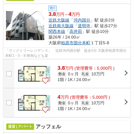
敷0
3.8
4
万円～
万円
近鉄大阪線
「
河内国分
」駅 徒歩2分
近鉄南大阪線
「
道明寺
」駅 徒歩27分
関西本線
「
高井田
」駅 徒歩10分
築26年 / 24.00㎡
大阪府
柏原市
国分本町
１丁目5-8
「ヴィクトリーレジデンス」 近鉄河内国分駅 徒歩2分 大阪府柏原市国分
本町1－5－8 映画なども楽
3.8
万
円
(管理費等：5,000円 )
0ヶ月
10万円
敷金
礼金
1階 / 1K / 24.00㎡
4
万
円
(管理費等：5,000円 )
0ヶ月
10万円
敷金
礼金
1階 / 1K / 24.00㎡
アッフェル
賃貸 | アパート