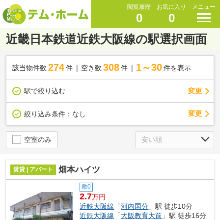
閲覧履歴
お気に入り
メニュー
0
0
近畿日本鉄道近鉄大阪線の駅選択画面
274
308
1～30
該当物件数
件
空き数
件
件を表示
駅で絞り込む
変更
変更
絞り込み条件：
なし
空室のみ
畑本ハイツ
賃貸 | アパート
敷0
2.7
万円
近鉄大阪線
「
河内国分
」駅 徒歩10分
近鉄大阪線
「
大阪教育大前
」駅 徒歩16分