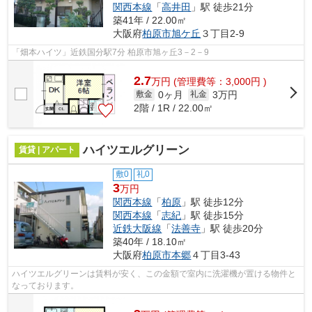
関西本線
「
高井田
」駅 徒歩21分
築41年 / 22.00㎡
大阪府
柏原市
旭ケ丘
３丁目2-9
「畑本ハイツ」近鉄国分駅7分 柏原市旭ヶ丘3－2－9
2.7
万
円
(管理費等：3,000円 )
0ヶ月
3万円
敷金
礼金
2階 / 1R / 22.00㎡
ハイツエルグリーン
賃貸 | アパート
敷0
礼0
3
万円
関西本線
「
柏原
」駅 徒歩12分
関西本線
「
志紀
」駅 徒歩15分
近鉄大阪線
「
法善寺
」駅 徒歩20分
築40年 / 18.10㎡
大阪府
柏原市
本郷
４丁目3-43
ハイツエルグリーンは賃料が安く、この金額で室内に洗濯機が置ける物件と
なっております。