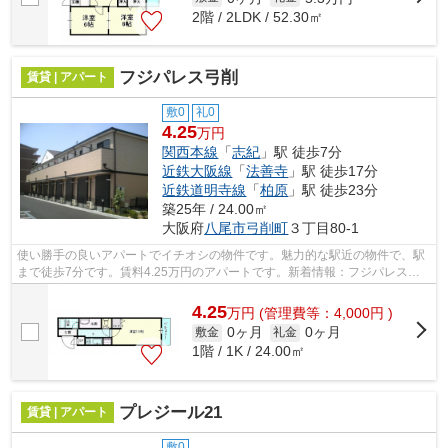
2階 / 2LDK / 52.30㎡
フジパレス弓削
賃貸 | アパート
敷0
礼0
4.25
万円
関西本線
「
志紀
」駅 徒歩7分
近鉄大阪線
「
法善寺
」駅 徒歩17分
近鉄道明寺線
「
柏原
」駅 徒歩23分
築25年 / 24.00㎡
大阪府
八尾市
弓削町
３丁目80-1
使い勝手の良いアパートでイチオシの物件です。魅力的な駅近の物件で、駅
まで徒歩7分です。賃料4.25万円のアパートです。新着情報：フジパレス弓
削の空室情報ならコチラ。丁寧かつ迅速...
4.25
万
円
(管理費等：4,000円 )
0ヶ月
0ヶ月
敷金
礼金
1階 / 1K / 24.00㎡
プレジール21
賃貸 | アパート
敷0