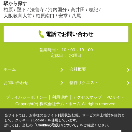
駅から探す
柏原
/
堅下
/
法善寺
/
河内国分
/
高井田
/
志紀
/
大阪教育大前
/
柏原南口
/
安堂
/
八尾
電話でお問い合わせ
営業時間：
10：00～19：00
定休日：
水曜日
ホーム
会社概要
お問い合わせ
物件リクエスト
プライバシーポリシー
利用規約
アクセスマップ
PCサイト
Copyright(c) 株式会社テム・ホーム All rights reserved.
当サイトでは、お客様の当サイト利用状況把握、サービス向上検討を目的と
して、クッキー（Cookie）を使用しています。
詳しくは、当社の
「Cookieの取扱いについて」
をご確認ください。