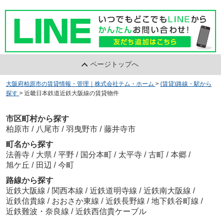
ページトップへ
大阪府柏原市の賃貸情報・管理｜株式会社テム・ホーム
>
(賃貸)路線・駅から
探す
>
近畿日本鉄道近鉄大阪線の賃貸物件
市区町村から探す
柏原市
/
八尾市
/
羽曳野市
/
藤井寺市
町名から探す
法善寺
/
大県
/
平野
/
国分本町
/
太平寺
/
古町
/
本郷
/
旭ケ丘
/
田辺
/
今町
路線から探す
近鉄大阪線
/
関西本線
/
近鉄道明寺線
/
近鉄南大阪線
/
近鉄信貴線
/
おおさか東線
/
近鉄長野線
/
地下鉄谷町線
/
近鉄難波・奈良線
/
近鉄西信貴ケーブル