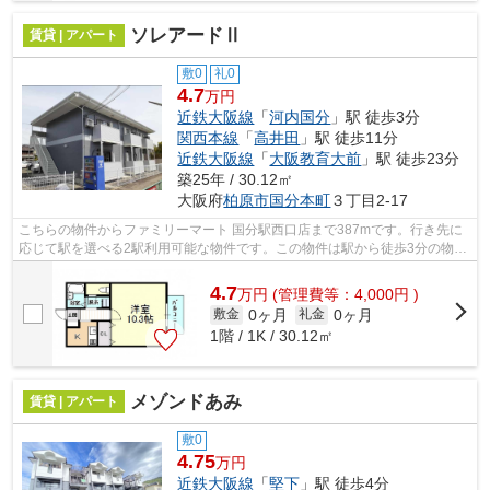
ソレアードⅡ
賃貸 | アパート
敷0
礼0
4.7
万円
近鉄大阪線
「
河内国分
」駅 徒歩3分
関西本線
「
高井田
」駅 徒歩11分
近鉄大阪線
「
大阪教育大前
」駅 徒歩23分
築25年 / 30.12㎡
大阪府
柏原市
国分本町
３丁目2-17
こちらの物件からファミリーマート 国分駅西口店まで387mです。行き先に
応じて駅を選べる2駅利用可能な物件です。この物件は駅から徒歩3分の物件
です。こちらの物件はアパートです。こ...
4.7
万
円
(管理費等：4,000円 )
0ヶ月
0ヶ月
敷金
礼金
1階 / 1K / 30.12㎡
メゾンドあみ
賃貸 | アパート
敷0
4.75
万円
近鉄大阪線
「
堅下
」駅 徒歩4分