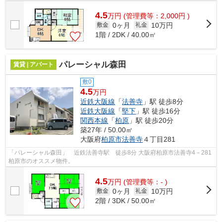
万円です。気になるイチオシ物件情報...
4.5
万
円
(管理費等：2,000円 )
0ヶ月
10万円
敷金
礼金
1階 / 2DK / 40.00㎡
パレーシャル森田
賃貸 | アパート
敷0
4.5
万円
近鉄大阪線
「
法善寺
」駅 徒歩8分
近鉄大阪線
「
堅下
」駅 徒歩16分
関西本線
「
柏原
」駅 徒歩20分
築27年 / 50.00㎡
大阪府
柏原市
法善寺
４丁目281
「パレーシャル森田」 近鉄法善寺駅 徒歩8分 大阪府柏原市法善寺4－281
柏原市のオススメ物件。
4.5
万
円
(管理費等：- )
0ヶ月
10万円
敷金
礼金
2階 / 3DK / 50.00㎡