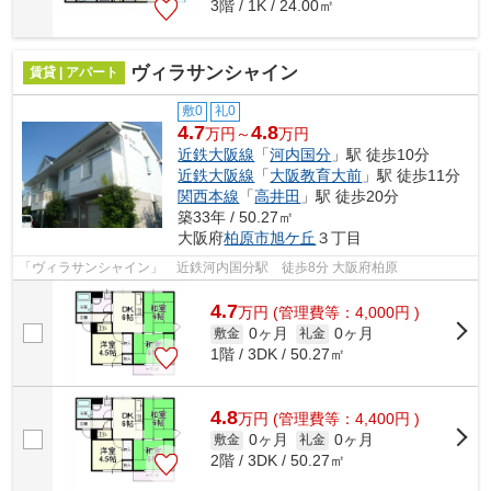
3階 / 1K / 24.00㎡
ヴィラサンシャイン
賃貸 | アパート
敷0
礼0
4.7
4.8
万円～
万円
近鉄大阪線
「
河内国分
」駅 徒歩10分
近鉄大阪線
「
大阪教育大前
」駅 徒歩11分
関西本線
「
高井田
」駅 徒歩20分
築33年 / 50.27㎡
大阪府
柏原市
旭ケ丘
３丁目
「ヴィラサンシャイン」 近鉄河内国分駅 徒歩8分 大阪府柏原
4.7
万
円
(管理費等：4,000円 )
0ヶ月
0ヶ月
敷金
礼金
1階 / 3DK / 50.27㎡
4.8
万
円
(管理費等：4,400円 )
0ヶ月
0ヶ月
敷金
礼金
2階 / 3DK / 50.27㎡