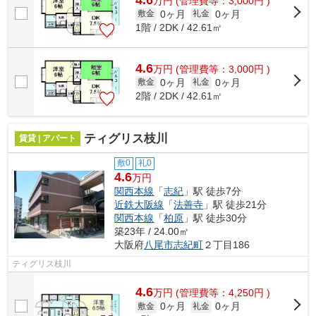
万
円
(管理費等：3,000円 )
0ヶ月
0ヶ月
敷金
礼金
1階 / 2DK / 42.61㎡
4.6
万
円
(管理費等：3,000円 )
0ヶ月
0ヶ月
敷金
礼金
2階 / 2DK / 42.61㎡
ティグリス枝川
賃貸 | アパート
敷0
礼0
4.6
万円
関西本線
「
志紀
」駅 徒歩7分
近鉄大阪線
「
法善寺
」駅 徒歩21分
関西本線
「
柏原
」駅 徒歩30分
築23年 / 24.00㎡
大阪府
八尾市
志紀町
２丁目186
ティグリス枝川
4.6
万
円
(管理費等：4,250円 )
0ヶ月
0ヶ月
敷金
礼金