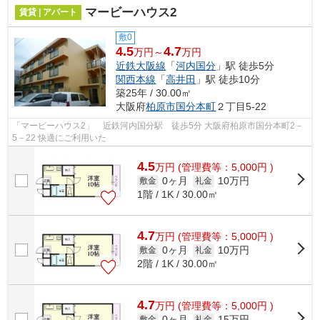
マービーハウス2
賃貸 | アパート
敷0
4.5
4.7
万円～
万円
近鉄大阪線
「
河内国分
」駅 徒歩5分
関西本線
「
高井田
」駅 徒歩10分
築25年 / 30.00㎡
大阪府
柏原市
国分本町
２丁目5-22
「マービーハウス2」 近鉄河内国分駅 徒歩5分 大阪府柏原市国分本町2－
5－22 快適にご利用いた
4.5
万
円
(管理費等：5,000円 )
0ヶ月
10万円
敷金
礼金
1階 / 1K / 30.00㎡
4.7
万
円
(管理費等：5,000円 )
0ヶ月
10万円
敷金
礼金
2階 / 1K / 30.00㎡
4.7
万
円
(管理費等：5,000円 )
0ヶ月
15万円
敷金
礼金