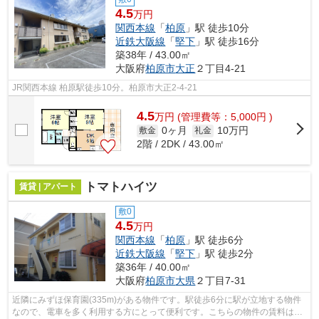
4.5
万円
関西本線
「
柏原
」駅 徒歩10分
近鉄大阪線
「
堅下
」駅 徒歩16分
築38年 / 43.00㎡
大阪府
柏原市
大正
２丁目4-21
JR関西本線 柏原駅徒歩10分。柏原市大正2-4-21
4.5
万
円
(管理費等：5,000円 )
0ヶ月
10万円
敷金
礼金
2階 / 2DK / 43.00㎡
トマトハイツ
賃貸 | アパート
敷0
4.5
万円
関西本線
「
柏原
」駅 徒歩6分
近鉄大阪線
「
堅下
」駅 徒歩2分
築36年 / 40.00㎡
大阪府
柏原市
大県
２丁目7-31
近隣にみずほ保育園(335m)がある物件です。駅徒歩6分に駅が立地する物件
なので、電車を多く利用する方にとって便利です。こちらの物件の賃料は4.5