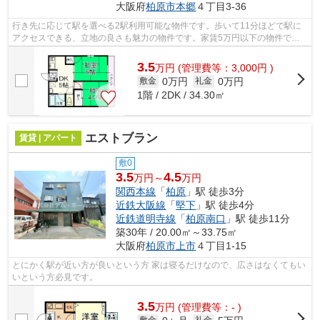
大阪府
柏原市
本郷
４丁目3-36
行き先に応じて駅を選べる2駅利用可能な物件です。歩いて11分ほどで駅に
アクセスできる、立地の良さも魅力の物件です。家賃5万円以下の物件で
す。シティハイムマシタの詳しい情報。柏...
3.5
万
円
(管理費等：3,000円 )
0万円
0万円
敷金
礼金
1階 / 2DK / 34.30㎡
エストブラン
賃貸 | アパート
敷0
3.5
4.5
万円～
万円
関西本線
「
柏原
」駅 徒歩3分
近鉄大阪線
「
堅下
」駅 徒歩4分
近鉄道明寺線
「
柏原南口
」駅 徒歩11分
築30年 / 20.00㎡～33.75㎡
大阪府
柏原市
上市
４丁目1-15
とにかく駅が近い方が良いという方 家は寝るだけなので、広さはなくてもい
いという方必見です。
3.5
万
円
(管理費等：- )