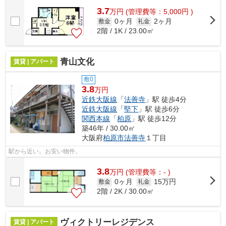
3.7
万
円
(管理費等：5,000円 )
0ヶ月
2ヶ月
敷金
礼金
2階 / 1K / 23.00㎡
青山文化
賃貸 | アパート
敷0
3.8
万円
近鉄大阪線
「
法善寺
」駅 徒歩4分
近鉄大阪線
「
堅下
」駅 徒歩6分
関西本線
「
柏原
」駅 徒歩12分
築46年 / 30.00㎡
大阪府
柏原市
法善寺
１丁目
駅から近い。お安い物件。
3.8
万
円
(管理費等：- )
0ヶ月
15万円
敷金
礼金
2階 / 2K / 30.00㎡
ヴィクトリーレジデンス
賃貸 | アパート