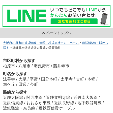
ページトップへ
大阪府柏原市の賃貸情報・管理｜株式会社テム・ホーム
>
(賃貸)路線・駅から
探す
>
近畿日本鉄道近鉄大阪線の賃貸物件
市区町村から探す
柏原市
/
八尾市
/
羽曳野市
/
藤井寺市
町名から探す
法善寺
/
大県
/
平野
/
国分本町
/
太平寺
/
古町
/
本郷
/
旭ケ丘
/
田辺
/
今町
路線から探す
近鉄大阪線
/
関西本線
/
近鉄道明寺線
/
近鉄南大阪線
/
近鉄信貴線
/
おおさか東線
/
近鉄長野線
/
地下鉄谷町線
/
近鉄難波・奈良線
/
近鉄西信貴ケーブル