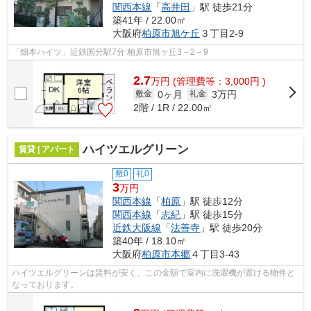
関西本線
「
高井田
」駅 徒歩21分
築41年 / 22.00㎡
大阪府
柏原市
旭ケ丘
３丁目2-9
「畑本ハイツ」近鉄国分駅7分 柏原市旭ヶ丘3－2－9
2.7
万
円
(管理費等：3,000円 )
0ヶ月
3万円
敷金
礼金
2階 / 1R / 22.00㎡
ハイツエルグリーン
賃貸 | アパート
敷0
礼0
3
万円
関西本線
「
柏原
」駅 徒歩12分
関西本線
「
志紀
」駅 徒歩15分
近鉄大阪線
「
法善寺
」駅 徒歩20分
築40年 / 18.10㎡
大阪府
柏原市
本郷
４丁目3-43
ハイツエルグリーンは賃料が安く、この金額で室内に洗濯機が置ける物件と
なっております。