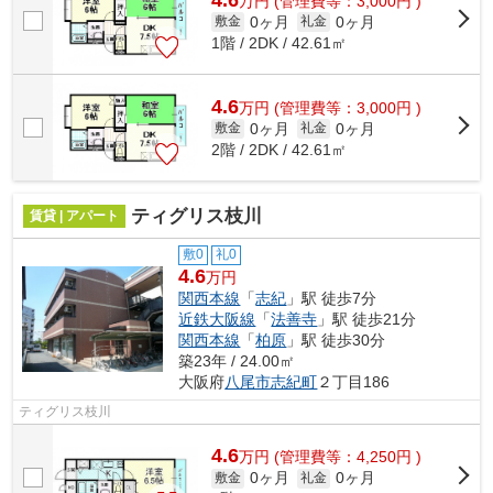
万
円
(管理費等：3,000円 )
0ヶ月
0ヶ月
敷金
礼金
1階 / 2DK / 42.61㎡
4.6
万
円
(管理費等：3,000円 )
0ヶ月
0ヶ月
敷金
礼金
2階 / 2DK / 42.61㎡
ティグリス枝川
賃貸 | アパート
敷0
礼0
4.6
万円
関西本線
「
志紀
」駅 徒歩7分
近鉄大阪線
「
法善寺
」駅 徒歩21分
関西本線
「
柏原
」駅 徒歩30分
築23年 / 24.00㎡
大阪府
八尾市
志紀町
２丁目186
ティグリス枝川
4.6
万
円
(管理費等：4,250円 )
0ヶ月
0ヶ月
敷金
礼金