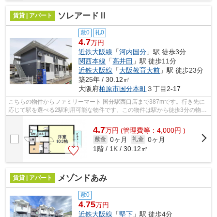
ソレアードⅡ
賃貸 | アパート
敷0
礼0
4.7
万円
近鉄大阪線
「
河内国分
」駅 徒歩3分
関西本線
「
高井田
」駅 徒歩11分
近鉄大阪線
「
大阪教育大前
」駅 徒歩23分
築25年 / 30.12㎡
大阪府
柏原市
国分本町
３丁目2-17
こちらの物件からファミリーマート 国分駅西口店まで387mです。行き先に
応じて駅を選べる2駅利用可能な物件です。この物件は駅から徒歩3分の物件
です。こちらの物件はアパートです。こ...
4.7
万
円
(管理費等：4,000円 )
0ヶ月
0ヶ月
敷金
礼金
1階 / 1K / 30.12㎡
メゾンドあみ
賃貸 | アパート
敷0
4.75
万円
近鉄大阪線
「
堅下
」駅 徒歩4分