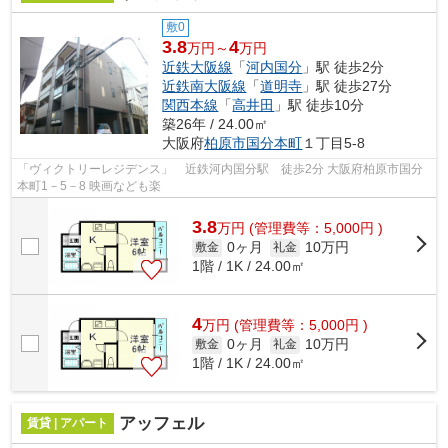
敷0
3.8
4
万円～
万円
近鉄大阪線
「
河内国分
」駅 徒歩2分
近鉄南大阪線
「
道明寺
」駅 徒歩27分
関西本線
「
高井田
」駅 徒歩10分
築26年 / 24.00㎡
大阪府
柏原市
国分本町
１丁目5-8
「ヴィクトリーレジデンス」 近鉄河内国分駅 徒歩2分 大阪府柏原市国分
本町1－5－8 映画なども楽
3.8
万
円
(管理費等：5,000円 )
0ヶ月
10万円
敷金
礼金
1階 / 1K / 24.00㎡
4
万
円
(管理費等：5,000円 )
0ヶ月
10万円
敷金
礼金
1階 / 1K / 24.00㎡
アッフェル
賃貸 | アパート