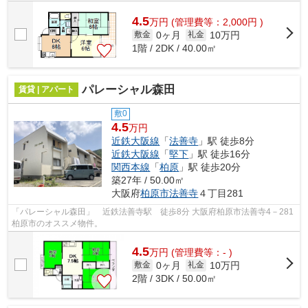
万円です。気になるイチオシ物件情報...
4.5
万
円
(管理費等：2,000円 )
0ヶ月
10万円
敷金
礼金
1階 / 2DK / 40.00㎡
パレーシャル森田
賃貸 | アパート
敷0
4.5
万円
近鉄大阪線
「
法善寺
」駅 徒歩8分
近鉄大阪線
「
堅下
」駅 徒歩16分
関西本線
「
柏原
」駅 徒歩20分
築27年 / 50.00㎡
大阪府
柏原市
法善寺
４丁目281
「パレーシャル森田」 近鉄法善寺駅 徒歩8分 大阪府柏原市法善寺4－281
柏原市のオススメ物件。
4.5
万
円
(管理費等：- )
0ヶ月
10万円
敷金
礼金
2階 / 3DK / 50.00㎡