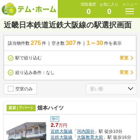
閲覧履歴
お気に入り
メニュー
0
0
近畿日本鉄道近鉄大阪線の駅選択画面
275
307
1～30
該当物件数
件
空き数
件
件を表示
駅で絞り込む
変更
変更
絞り込み条件：
なし
空室のみ
畑本ハイツ
賃貸 | アパート
敷0
2.7
万円
近鉄大阪線
「
河内国分
」駅 徒歩10分
近鉄大阪線
「
大阪教育大前
」駅 徒歩16分