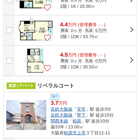
0ヶ月
5万円
敷金
礼金
1階 / 1K / 20.00㎡
4.4
万
円
(管理費等：- )
0ヶ月
5万円
敷金
礼金
2階 / 1DK / 33.75㎡
4.5
万
円
(管理費等：- )
0ヶ月
0万円
敷金
礼金
3階 / 1DK / 30.50㎡
リベラルコート
賃貸 | アパート
敷0
3.7
万円
近鉄大阪線
「
安堂
」駅 徒歩3分
近鉄大阪線
「
堅下
」駅 徒歩10分
関西本線
「
柏原
」駅 徒歩10分
築33年 / 23.00㎡
大阪府
柏原市
上市
３丁目12-11