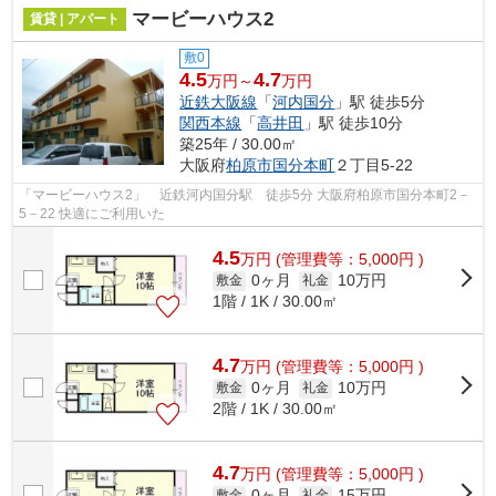
マービーハウス2
賃貸 | アパート
敷0
4.5
4.7
万円～
万円
近鉄大阪線
「
河内国分
」駅 徒歩5分
関西本線
「
高井田
」駅 徒歩10分
築25年 / 30.00㎡
大阪府
柏原市
国分本町
２丁目5-22
「マービーハウス2」 近鉄河内国分駅 徒歩5分 大阪府柏原市国分本町2－
5－22 快適にご利用いた
4.5
万
円
(管理費等：5,000円 )
0ヶ月
10万円
敷金
礼金
1階 / 1K / 30.00㎡
4.7
万
円
(管理費等：5,000円 )
0ヶ月
10万円
敷金
礼金
2階 / 1K / 30.00㎡
4.7
万
円
(管理費等：5,000円 )
0ヶ月
15万円
敷金
礼金