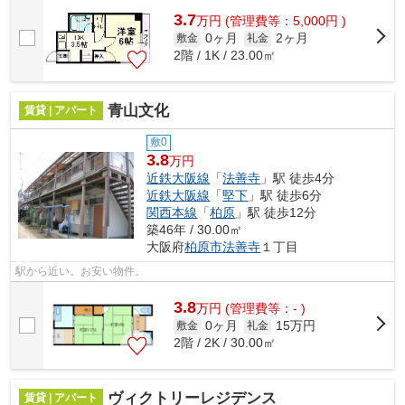
3.7
万
円
(管理費等：5,000円 )
0ヶ月
2ヶ月
敷金
礼金
2階 / 1K / 23.00㎡
青山文化
賃貸 | アパート
敷0
3.8
万円
近鉄大阪線
「
法善寺
」駅 徒歩4分
近鉄大阪線
「
堅下
」駅 徒歩6分
関西本線
「
柏原
」駅 徒歩12分
築46年 / 30.00㎡
大阪府
柏原市
法善寺
１丁目
駅から近い。お安い物件。
3.8
万
円
(管理費等：- )
0ヶ月
15万円
敷金
礼金
2階 / 2K / 30.00㎡
ヴィクトリーレジデンス
賃貸 | アパート