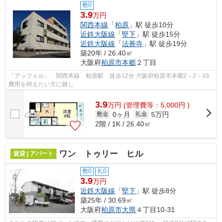
敷0
3.9
万円
関西本線
「
柏原
」駅 徒歩10分
近鉄大阪線
「
堅下
」駅 徒歩15分
近鉄大阪線
「
法善寺
」駅 徒歩19分
築20年 / 26.40㎡
大阪府
柏原市
本郷
２丁目
「アッフェル」 関西本線 柏原駅 徒歩12分 大阪府柏原市本郷2－2－33
費用を抑えたい方に嬉し
3.9
万
円
(管理費等：5,000円 )
0ヶ月
5万円
敷金
礼金
2階 / 1K / 26.40㎡
ワン トゥリー ヒル
賃貸 | アパート
敷0
礼0
3.9
万円
近鉄大阪線
「
堅下
」駅 徒歩8分
築25年 / 30.69㎡
大阪府
柏原市
大県
４丁目10-31