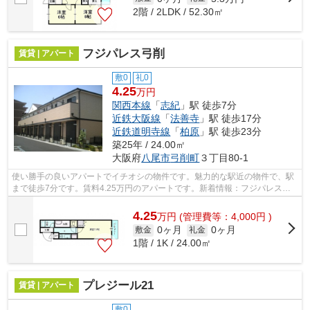
2階 / 2LDK / 52.30㎡
フジパレス弓削
賃貸 | アパート
敷0
礼0
4.25
万円
関西本線
「
志紀
」駅 徒歩7分
近鉄大阪線
「
法善寺
」駅 徒歩17分
近鉄道明寺線
「
柏原
」駅 徒歩23分
築25年 / 24.00㎡
大阪府
八尾市
弓削町
３丁目80-1
使い勝手の良いアパートでイチオシの物件です。魅力的な駅近の物件で、駅
まで徒歩7分です。賃料4.25万円のアパートです。新着情報：フジパレス弓
削の空室情報ならコチラ。丁寧かつ迅速...
4.25
万
円
(管理費等：4,000円 )
0ヶ月
0ヶ月
敷金
礼金
1階 / 1K / 24.00㎡
プレジール21
賃貸 | アパート
敷0