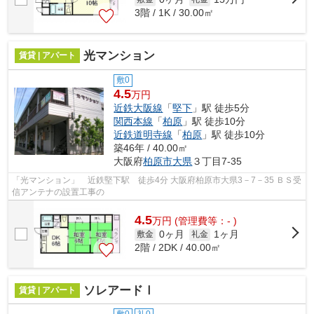
3階 / 1K / 30.00㎡
光マンション
賃貸 | アパート
敷0
4.5
万円
近鉄大阪線
「
堅下
」駅 徒歩5分
関西本線
「
柏原
」駅 徒歩10分
近鉄道明寺線
「
柏原
」駅 徒歩10分
築46年 / 40.00㎡
大阪府
柏原市
大県
３丁目7-35
「光マンション」 近鉄堅下駅 徒歩4分 大阪府柏原市大県3－7－35 ＢＳ受
信アンテナの設置工事の
4.5
万
円
(管理費等：- )
0ヶ月
1ヶ月
敷金
礼金
2階 / 2DK / 40.00㎡
ソレアードⅠ
賃貸 | アパート