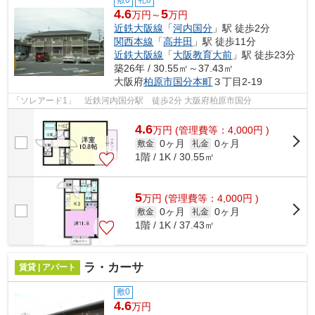
敷0
礼0
4.6
5
万円～
万円
近鉄大阪線
「
河内国分
」駅 徒歩2分
関西本線
「
高井田
」駅 徒歩11分
近鉄大阪線
「
大阪教育大前
」駅 徒歩23分
築26年 / 30.55㎡～37.43㎡
大阪府
柏原市
国分本町
３丁目2-19
「ソレアード1」 近鉄河内国分駅 徒歩2分 大阪府柏原市国分
4.6
万
円
(管理費等：4,000円 )
0ヶ月
0ヶ月
敷金
礼金
1階 / 1K / 30.55㎡
5
万
円
(管理費等：4,000円 )
0ヶ月
0ヶ月
敷金
礼金
1階 / 1K / 37.43㎡
ラ・カーサ
賃貸 | アパート
敷0
4.6
万円