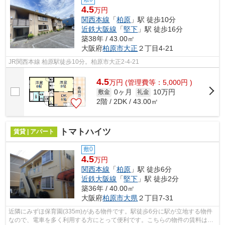
4.5
万円
関西本線
「
柏原
」駅 徒歩10分
近鉄大阪線
「
堅下
」駅 徒歩16分
築38年 / 43.00㎡
大阪府
柏原市
大正
２丁目4-21
JR関西本線 柏原駅徒歩10分。柏原市大正2-4-21
4.5
万
円
(管理費等：5,000円 )
0ヶ月
10万円
敷金
礼金
2階 / 2DK / 43.00㎡
トマトハイツ
賃貸 | アパート
敷0
4.5
万円
関西本線
「
柏原
」駅 徒歩6分
近鉄大阪線
「
堅下
」駅 徒歩2分
築36年 / 40.00㎡
大阪府
柏原市
大県
２丁目7-31
近隣にみずほ保育園(335m)がある物件です。駅徒歩6分に駅が立地する物件
なので、電車を多く利用する方にとって便利です。こちらの物件の賃料は4.5