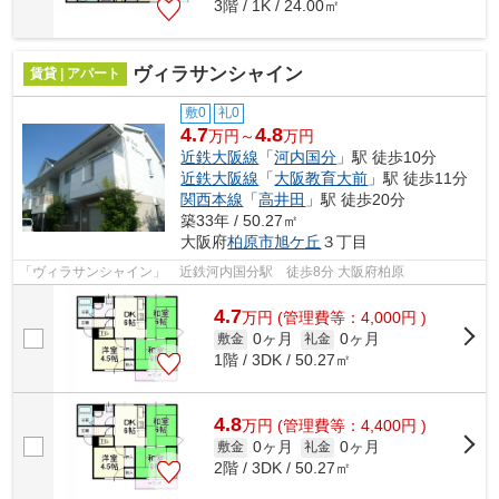
3階 / 1K / 24.00㎡
ヴィラサンシャイン
賃貸 | アパート
敷0
礼0
4.7
4.8
万円～
万円
近鉄大阪線
「
河内国分
」駅 徒歩10分
近鉄大阪線
「
大阪教育大前
」駅 徒歩11分
関西本線
「
高井田
」駅 徒歩20分
築33年 / 50.27㎡
大阪府
柏原市
旭ケ丘
３丁目
「ヴィラサンシャイン」 近鉄河内国分駅 徒歩8分 大阪府柏原
4.7
万
円
(管理費等：4,000円 )
0ヶ月
0ヶ月
敷金
礼金
1階 / 3DK / 50.27㎡
4.8
万
円
(管理費等：4,400円 )
0ヶ月
0ヶ月
敷金
礼金
2階 / 3DK / 50.27㎡