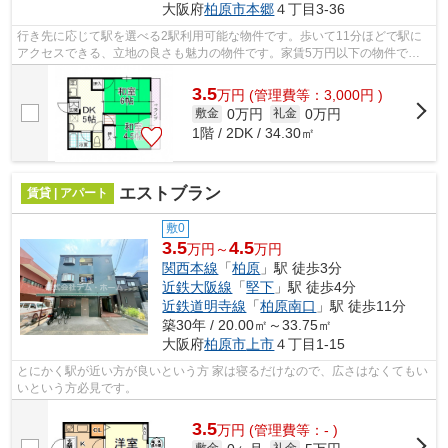
大阪府
柏原市
本郷
４丁目3-36
行き先に応じて駅を選べる2駅利用可能な物件です。歩いて11分ほどで駅に
アクセスできる、立地の良さも魅力の物件です。家賃5万円以下の物件で
す。シティハイムマシタの詳しい情報。柏...
3.5
万
円
(管理費等：3,000円 )
0万円
0万円
敷金
礼金
1階 / 2DK / 34.30㎡
エストブラン
賃貸 | アパート
敷0
3.5
4.5
万円～
万円
関西本線
「
柏原
」駅 徒歩3分
近鉄大阪線
「
堅下
」駅 徒歩4分
近鉄道明寺線
「
柏原南口
」駅 徒歩11分
築30年 / 20.00㎡～33.75㎡
大阪府
柏原市
上市
４丁目1-15
とにかく駅が近い方が良いという方 家は寝るだけなので、広さはなくてもい
いという方必見です。
3.5
万
円
(管理費等：- )