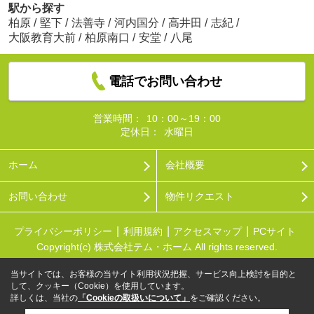
駅から探す
柏原
/
堅下
/
法善寺
/
河内国分
/
高井田
/
志紀
/
大阪教育大前
/
柏原南口
/
安堂
/
八尾
電話でお問い合わせ
営業時間：
10：00～19：00
定休日：
水曜日
ホーム
会社概要
お問い合わせ
物件リクエスト
プライバシーポリシー
利用規約
アクセスマップ
PCサイト
Copyright(c) 株式会社テム・ホーム All rights reserved.
当サイトでは、お客様の当サイト利用状況把握、サービス向上検討を目的と
して、クッキー（Cookie）を使用しています。
詳しくは、当社の
「Cookieの取扱いについて」
をご確認ください。