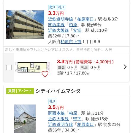
敷0
礼0
3.3
万円
近鉄道明寺線
「
柏原南口
」駅 徒歩3分
関西本線
「
柏原
」駅 徒歩9分
近鉄大阪線
「
安堂
」駅 徒歩10分
築32年 / 17.80㎡
大阪府
柏原市
上市
１丁目8-9
新しく事務所を立ち上げたい方にオススメ、事務所向け物件。入居
3.3
万
円
(管理費等：4,000円 )
0ヶ月
0ヶ月
敷金
礼金
3階 / 1R / 17.80㎡
シティハイムマシタ
賃貸 | アパート
礼0
3.5
万円
関西本線
「
柏原
」駅 徒歩11分
近鉄大阪線
「
堅下
」駅 徒歩15分
近鉄道明寺線
「
柏原南口
」駅 徒歩21分
築36年 / 34.30㎡