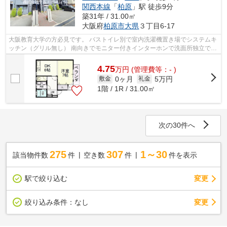
関西本線
「
柏原
」駅 徒歩9分
築31年 / 31.00㎡
大阪府
柏原市
大県
３丁目6-17
大阪教育大学の方必見です。 バストイレ別で室内洗濯機置き場でシステムキ
ッチン（グリル無し） 南向きでモニター付きインターホンで洗面所独立で洗
髪洗面化粧台 JR柏原駅も使えるから...
4.75
万
円
(管理費等：- )
0ヶ月
5万円
敷金
礼金
1階 / 1R / 31.00㎡
次の30件へ
275
307
1～30
該当物件数
件
空き数
件
件を表示
駅で絞り込む
変更
変更
絞り込み条件：
なし