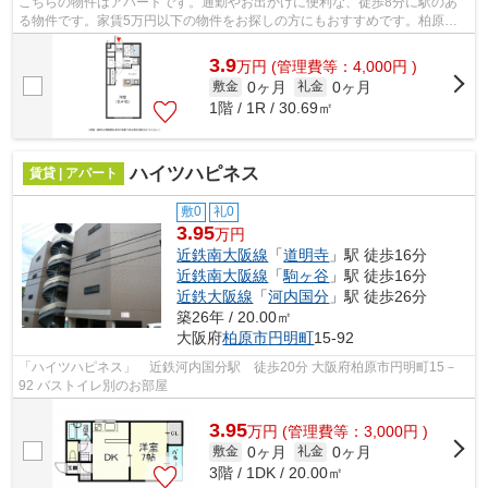
こちらの物件はアパートです。通勤やお出かけに便利な、徒歩8分に駅のあ
る物件です。家賃5万円以下の物件をお探しの方にもおすすめです。柏原市
近辺での物件情報：大好評のあの物件「...
3.9
万
円
(管理費等：4,000円 )
0ヶ月
0ヶ月
敷金
礼金
1階 / 1R / 30.69㎡
ハイツハピネス
賃貸 | アパート
敷0
礼0
3.95
万円
近鉄南大阪線
「
道明寺
」駅 徒歩16分
近鉄南大阪線
「
駒ヶ谷
」駅 徒歩16分
近鉄大阪線
「
河内国分
」駅 徒歩26分
築26年 / 20.00㎡
大阪府
柏原市
円明町
15-92
「ハイツハピネス」 近鉄河内国分駅 徒歩20分 大阪府柏原市円明町15－
92 バストイレ別のお部屋
3.95
万
円
(管理費等：3,000円 )
0ヶ月
0ヶ月
敷金
礼金
3階 / 1DK / 20.00㎡