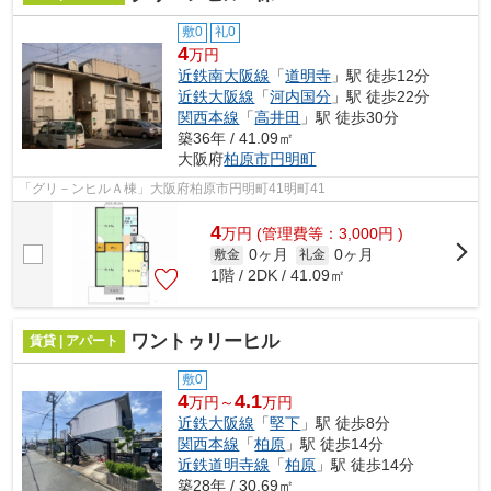
敷0
礼0
4
万円
近鉄南大阪線
「
道明寺
」駅 徒歩12分
近鉄大阪線
「
河内国分
」駅 徒歩22分
関西本線
「
高井田
」駅 徒歩30分
築36年 / 41.09㎡
大阪府
柏原市
円明町
「グリ－ンヒルＡ棟」大阪府柏原市円明町41明町41
4
万
円
(管理費等：3,000円 )
0ヶ月
0ヶ月
敷金
礼金
1階 / 2DK / 41.09㎡
ワントゥリーヒル
賃貸 | アパート
敷0
4
4.1
万円～
万円
近鉄大阪線
「
堅下
」駅 徒歩8分
関西本線
「
柏原
」駅 徒歩14分
近鉄道明寺線
「
柏原
」駅 徒歩14分
築28年 / 30.69㎡