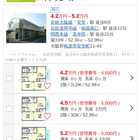
敷0
4.2
5.2
万円～
万円
近鉄大阪線
「
安堂
」駅 徒歩6分
近鉄道明寺線
「
柏原南口
」駅 徒歩12分
関西本線
「
高井田
」駅 徒歩21分
築33年 / 52.30㎡～52.99㎡
大阪府
柏原市
安堂町
11-43
「ハイツヴェール」 近鉄安堂駅 徒歩9分 大阪府柏原市安堂町11－43 日々
の疲れを癒すことも出来
4.2
万
円
(管理費等：4,500円 )
0ヶ月
0ヶ月
敷金
礼金
1階 / 2LDK / 52.99㎡
4.5
万
円
(管理費等：5,000円 )
0ヶ月
3万円
敷金
礼金
2階 / 3DK / 52.99㎡
5.2
万
円
(管理費等：5,000円 )
0ヶ月
5.3万円
敷金
礼金