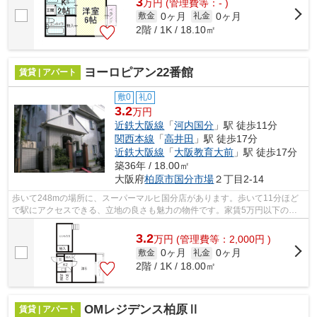
3
万
円
(管理費等：- )
0ヶ月
0ヶ月
敷金
礼金
2階 / 1K / 18.10㎡
ヨーロピアン22番館
賃貸 | アパート
敷0
礼0
3.2
万円
近鉄大阪線
「
河内国分
」駅 徒歩11分
関西本線
「
高井田
」駅 徒歩17分
近鉄大阪線
「
大阪教育大前
」駅 徒歩17分
築36年 / 18.00㎡
大阪府
柏原市
国分市場
２丁目2-14
歩いて248mの場所に、スーパーマルヒ国分店があります。歩いて11分ほど
で駅にアクセスできる、立地の良さも魅力の物件です。家賃5万円以下の物
件をお探しの方にもおすすめです。気にな...
3.2
万
円
(管理費等：2,000円 )
0ヶ月
0ヶ月
敷金
礼金
2階 / 1K / 18.00㎡
OMレジデンス柏原Ⅱ
賃貸 | アパート