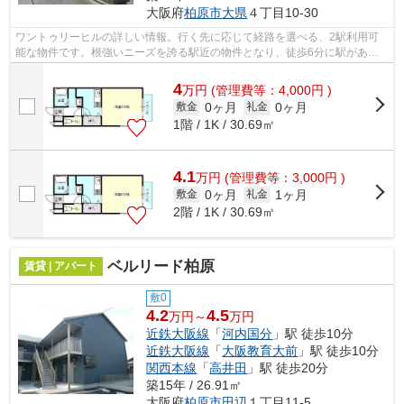
大阪府
柏原市
大県
４丁目10-30
ワントゥリーヒルの詳しい情報。行く先に応じて経路を選べる、2駅利用可
能な物件です。根強いニーズを誇る駅近の物件となり、徒歩6分に駅があり
ます。こちらの物件はアパートです。当...
4
万
円
(管理費等：4,000円 )
0ヶ月
0ヶ月
敷金
礼金
1階 / 1K / 30.69㎡
4.1
万
円
(管理費等：3,000円 )
0ヶ月
1ヶ月
敷金
礼金
2階 / 1K / 30.69㎡
ベルリード柏原
賃貸 | アパート
敷0
4.2
4.5
万円～
万円
近鉄大阪線
「
河内国分
」駅 徒歩10分
近鉄大阪線
「
大阪教育大前
」駅 徒歩10分
関西本線
「
高井田
」駅 徒歩20分
築15年 / 26.91㎡
大阪府
柏原市
田辺
１丁目11-5