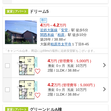
ドリーム5
賃貸 | アパート
敷0
4
4.2
万円～
万円
近鉄大阪線
「
安堂
」駅 徒歩5分
関西本線
「
柏原
」駅 徒歩10分
築28年 / 38.88㎡
大阪府
柏原市
太平寺
１丁目8-45
「キャンベル山本」周辺には69mの場所に近鉄安堂駅もございます。
4
万
円
(管理費等：5,000円 )
0ヶ月
10万円
敷金
礼金
2階 / 1LDK / 38.88㎡
4.2
万
円
(管理費等：5,000円 )
0ヶ月
10万円
敷金
礼金
2階 / 1LDK / 38.88㎡
グリーンヒルA棟
賃貸 | アパート