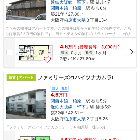
近鉄大阪線
「
堅下
」駅 徒歩4分
関西本線
「
柏原
」駅 徒歩6分
築21年 / 27.80㎡
大阪府
柏原市
大県
３丁目13-4
こちらの物件はアパートです。この物件は駅から徒歩4分の物件です。こち
らは家賃4.8万円の物件です。当社イチオシの物件の「ラ・カーサ」。ぜひ一
度ご覧ください。柏原市エリアで賃貸...
4.6
万
円
(管理費等：3,000円 )
0ヶ月
1ヶ月
敷金
礼金
2階 / 1K / 27.80㎡
ファミリーズ21ハイツナカムラI
賃貸 | アパート
敷0
礼0
4.6
万円
関西本線
「
柏原
」駅 徒歩5分
近鉄大阪線
「
堅下
」駅 徒歩5分
築32年 / 42.61㎡
大阪府
柏原市
大県
２丁目8-25
「ファミリーズ21ハイツナカムラ」 ＪＲ柏原駅 徒歩5分
4.6