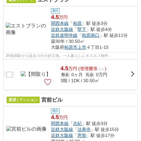
敷0
4.5
万円
関西本線
「
柏原
」駅 徒歩3分
近鉄大阪線
「
堅下
」駅 徒歩4分
近鉄道明寺線
「
柏原南口
」駅 徒歩11分
築30年 / 30.50㎡
大阪府
柏原市
上市
４丁目1-15
JR柏原駅から徒歩３分の好立地。一人暮らしにオススメ物件。
4.5
万
円
(管理費等：- )
0ヶ月
0万円
敷金
礼金
3階 / 1DK / 30.50㎡
宮前ビル
賃貸 | マンション
敷0
4.5
万円
関西本線
「
志紀
」駅 徒歩3分
近鉄大阪線
「
法善寺
」駅 徒歩15分
近鉄大阪線
「
恩智
」駅 徒歩17分