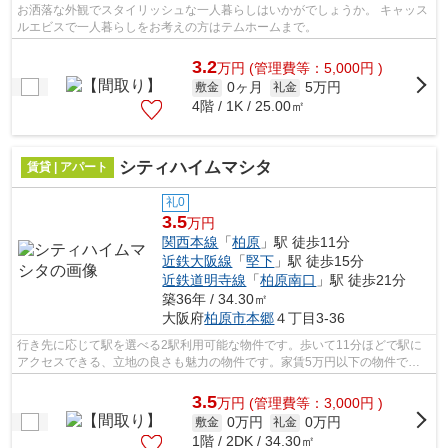
お洒落な外観でスタイリッシュな一人暮らしはいかがでしょうか。 キャッス
ルエビスで一人暮らしをお考えの方はテムホームまで。
3.2
万
円
(管理費等：5,000円 )
0ヶ月
5万円
敷金
礼金
4階 / 1K / 25.00㎡
シティハイムマシタ
賃貸 | アパート
礼0
3.5
万円
関西本線
「
柏原
」駅 徒歩11分
近鉄大阪線
「
堅下
」駅 徒歩15分
近鉄道明寺線
「
柏原南口
」駅 徒歩21分
築36年 / 34.30㎡
大阪府
柏原市
本郷
４丁目3-36
行き先に応じて駅を選べる2駅利用可能な物件です。歩いて11分ほどで駅に
アクセスできる、立地の良さも魅力の物件です。家賃5万円以下の物件で
す。シティハイムマシタの詳しい情報。柏...
3.5
万
円
(管理費等：3,000円 )
0万円
0万円
敷金
礼金
1階 / 2DK / 34.30㎡