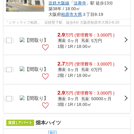
近鉄大阪線
「
法善寺
」駅 徒歩13分
築38年 / 18.00㎡
大阪府
柏原市
大県
３丁目8-19
「シティライフ柏原」 近鉄堅下駅 徒歩4分 大阪府柏原市大県3-8-20
2.9
万
円
(管理費等：3,000円 )
0ヶ月
5万円
敷金
礼金
1階 / 1R / 18.00㎡
2.7
万
円
(管理費等：3,000円 )
0ヶ月
0万円
敷金
礼金
2階 / 1R / 18.00㎡
2.9
万
円
(管理費等：3,000円 )
0ヶ月
50000ヶ月
敷金
礼金
3階 / 1R / 18.00㎡
畑本ハイツ
賃貸 | アパート
敷0