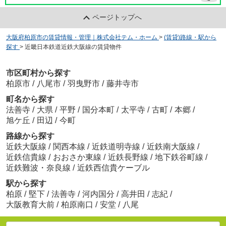
ページトップへ
大阪府柏原市の賃貸情報・管理｜株式会社テム・ホーム
>
(賃貸)路線・駅から
探す
>
近畿日本鉄道近鉄大阪線の賃貸物件
市区町村から探す
柏原市
/
八尾市
/
羽曳野市
/
藤井寺市
町名から探す
法善寺
/
大県
/
平野
/
国分本町
/
太平寺
/
古町
/
本郷
/
旭ケ丘
/
田辺
/
今町
路線から探す
近鉄大阪線
/
関西本線
/
近鉄道明寺線
/
近鉄南大阪線
/
近鉄信貴線
/
おおさか東線
/
近鉄長野線
/
地下鉄谷町線
/
近鉄難波・奈良線
/
近鉄西信貴ケーブル
駅から探す
柏原
/
堅下
/
法善寺
/
河内国分
/
高井田
/
志紀
/
大阪教育大前
/
柏原南口
/
安堂
/
八尾