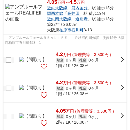
4.05
4.5
万円～
万円
近鉄大阪線
「
河内国分
」駅 徒歩15分
関西本線
「
高井田
」駅 徒歩19分
近鉄南大阪線
「
道明寺
」駅 徒歩13分
築22年 / 26.08㎡
大阪府
柏原市
石川町
3-13
「アンプルールフェールＲＥＡＬＩＦＥ」 近鉄河内国分駅 徒歩15分 大阪
府柏原市石川町453－1
4.2
万
円
(管理費等：3,500円 )
0ヶ月
0ヶ月
敷金
礼金
1階 / 1K / 26.08㎡
4.2
万
円
(管理費等：3,500円 )
0ヶ月
0ヶ月
敷金
礼金
1階 / 1K / 26.08㎡
4.05
万
円
(管理費等：3,500円 )
0ヶ月
0ヶ月
敷金
礼金
2階 / 1K / 26.08㎡