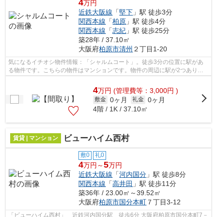
4
万円
近鉄大阪線
「
堅下
」駅 徒歩3分
関西本線
「
柏原
」駅 徒歩4分
関西本線
「
志紀
」駅 徒歩25分
築28年 / 37.10㎡
大阪府
柏原市
清州
２丁目1-20
気になるイチオシ物件情報：「シャルムコート」。徒歩3分の位置に駅があ
る物件です。こちらの物件はマンションです。物件の周辺に駅が2つあり、
よく電車を利用する方にピッタリです。...
4
万
円
(管理費等：3,000円 )
0ヶ月
0ヶ月
敷金
礼金
4階 / 1K / 37.10㎡
ビューハイム西村
賃貸 | マンション
敷0
礼0
4
5
万円～
万円
近鉄大阪線
「
河内国分
」駅 徒歩8分
関西本線
「
高井田
」駅 徒歩11分
築36年 / 23.00㎡～39.52㎡
大阪府
柏原市
国分本町
７丁目3-12
「ビューハイム西村」 近鉄河内国分駅 徒歩6分 大阪府柏原市国分本町7－