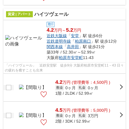
ハイツヴェール
賃貸 | アパート
敷0
4.2
5.2
万円～
万円
近鉄大阪線
「
安堂
」駅 徒歩6分
近鉄道明寺線
「
柏原南口
」駅 徒歩12分
関西本線
「
高井田
」駅 徒歩21分
築33年 / 52.30㎡～52.99㎡
大阪府
柏原市
安堂町
11-43
「ハイツヴェール」 近鉄安堂駅 徒歩9分 大阪府柏原市安堂町11－43 日々
の疲れを癒すことも出来
4.2
万
円
(管理費等：4,500円 )
0ヶ月
0ヶ月
敷金
礼金
1階 / 2LDK / 52.99㎡
4.5
万
円
(管理費等：5,000円 )
0ヶ月
3万円
敷金
礼金
2階 / 3DK / 52.99㎡