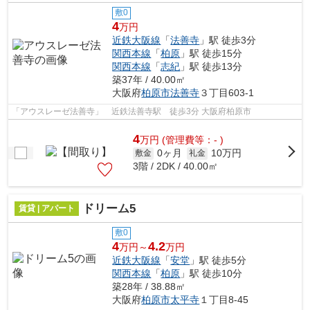
敷0
4
万円
近鉄大阪線
「
法善寺
」駅 徒歩3分
関西本線
「
柏原
」駅 徒歩15分
関西本線
「
志紀
」駅 徒歩13分
築37年 / 40.00㎡
大阪府
柏原市
法善寺
３丁目603-1
「アウスレーゼ法善寺」 近鉄法善寺駅 徒歩3分 大阪府柏原市
4
万
円
(管理費等：- )
0ヶ月
10万円
敷金
礼金
3階 / 2DK / 40.00㎡
ドリーム5
賃貸 | アパート
敷0
4
4.2
万円～
万円
近鉄大阪線
「
安堂
」駅 徒歩5分
関西本線
「
柏原
」駅 徒歩10分
築28年 / 38.88㎡
大阪府
柏原市
太平寺
１丁目8-45