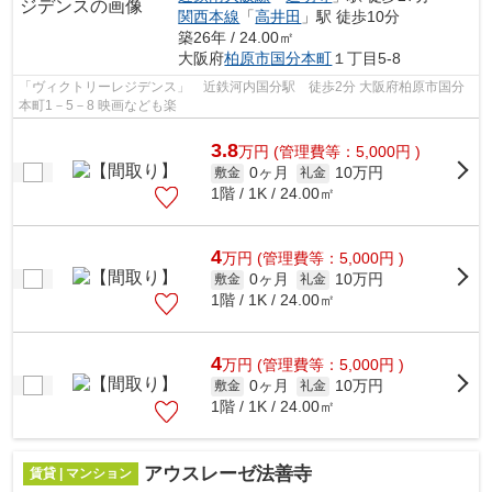
関西本線
「
高井田
」駅 徒歩10分
築26年 / 24.00㎡
大阪府
柏原市
国分本町
１丁目5-8
「ヴィクトリーレジデンス」 近鉄河内国分駅 徒歩2分 大阪府柏原市国分
本町1－5－8 映画なども楽
3.8
万
円
(管理費等：5,000円 )
0ヶ月
10万円
敷金
礼金
1階 / 1K / 24.00㎡
4
万
円
(管理費等：5,000円 )
0ヶ月
10万円
敷金
礼金
1階 / 1K / 24.00㎡
4
万
円
(管理費等：5,000円 )
0ヶ月
10万円
敷金
礼金
1階 / 1K / 24.00㎡
アウスレーゼ法善寺
賃貸 | マンション