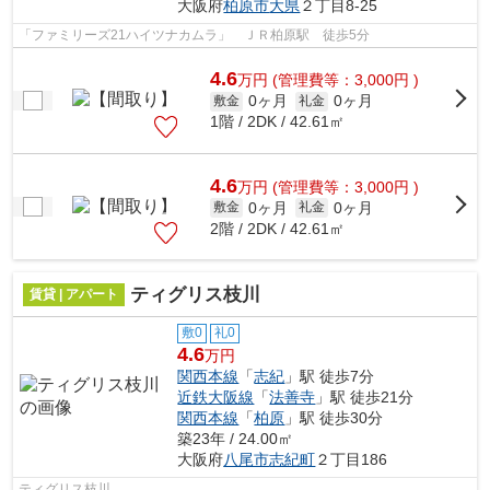
大阪府
柏原市
大県
２丁目8-25
「ファミリーズ21ハイツナカムラ」 ＪＲ柏原駅 徒歩5分
4.6
万
円
(管理費等：3,000円 )
0ヶ月
0ヶ月
敷金
礼金
1階 / 2DK / 42.61㎡
4.6
万
円
(管理費等：3,000円 )
0ヶ月
0ヶ月
敷金
礼金
2階 / 2DK / 42.61㎡
ティグリス枝川
賃貸 | アパート
敷0
礼0
4.6
万円
関西本線
「
志紀
」駅 徒歩7分
近鉄大阪線
「
法善寺
」駅 徒歩21分
関西本線
「
柏原
」駅 徒歩30分
築23年 / 24.00㎡
大阪府
八尾市
志紀町
２丁目186
ティグリス枝川