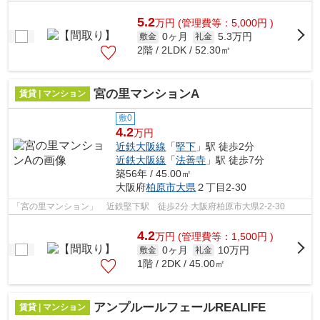
5.2
万
円
(管理費等：5,000円 )
0ヶ月
5.3万円
敷金
礼金
2階 / 2LDK / 52.30㎡
宮の里マンションA
賃貸 | マンション
敷0
4.2
万円
近鉄大阪線
「
堅下
」駅 徒歩2分
近鉄大阪線
「
法善寺
」駅 徒歩7分
築56年 / 45.00㎡
大阪府
柏原市
大県
２丁目2-30
「宮の里マンション」 近鉄堅下駅 徒歩2分 大阪府柏原市大県2-2-30
4.2
万
円
(管理費等：1,500円 )
0ヶ月
10万円
敷金
礼金
1階 / 2DK / 45.00㎡
アンプルールフェールREALIFE
賃貸 | マンション