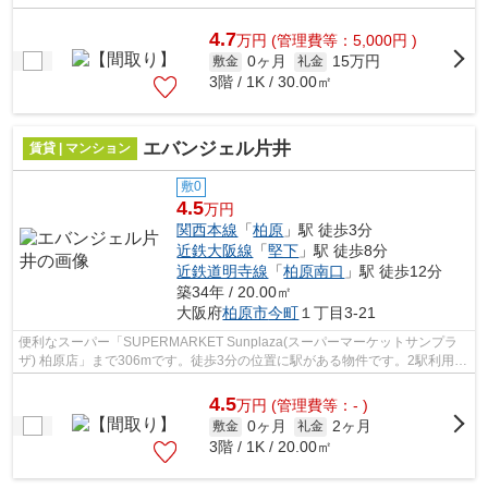
4.7
万
円
(管理費等：5,000円 )
0ヶ月
15万円
敷金
礼金
3階 / 1K / 30.00㎡
エバンジェル片井
賃貸 | マンション
敷0
4.5
万円
関西本線
「
柏原
」駅 徒歩3分
近鉄大阪線
「
堅下
」駅 徒歩8分
近鉄道明寺線
「
柏原南口
」駅 徒歩12分
築34年 / 20.00㎡
大阪府
柏原市
今町
１丁目3-21
便利なスーパー「SUPERMARKET Sunplaza(スーパーマーケットサンプラ
ザ) 柏原店」まで306mです。徒歩3分の位置に駅がある物件です。2駅利用で
きるので電車をよく使う方におすすめな物件...
4.5
万
円
(管理費等：- )
0ヶ月
2ヶ月
敷金
礼金
3階 / 1K / 20.00㎡