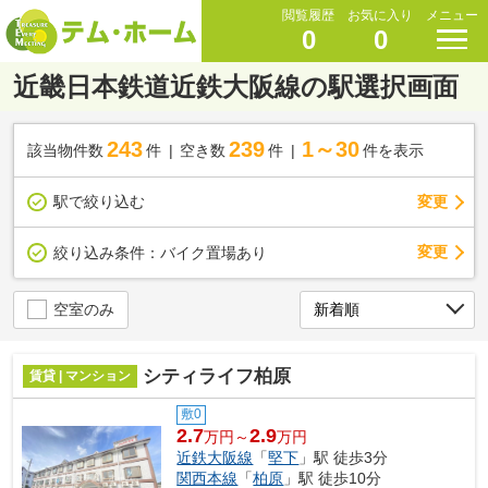
閲覧履歴
お気に入り
メニュー
0
0
近畿日本鉄道近鉄大阪線の駅選択画面
243
239
1～30
該当物件数
件
空き数
件
件を表示
駅で絞り込む
変更
変更
絞り込み条件：
バイク置場あり
空室のみ
シティライフ柏原
賃貸 | マンション
敷0
2.7
2.9
万円～
万円
近鉄大阪線
「
堅下
」駅 徒歩3分
関西本線
「
柏原
」駅 徒歩10分