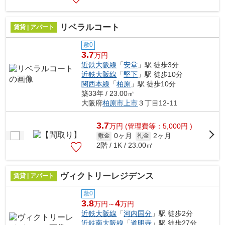
リベラルコート
賃貸 | アパート
敷0
3.7
万円
近鉄大阪線
「
安堂
」駅 徒歩3分
近鉄大阪線
「
堅下
」駅 徒歩10分
関西本線
「
柏原
」駅 徒歩10分
築33年 / 23.00㎡
大阪府
柏原市
上市
３丁目12-11
3.7
万
円
(管理費等：5,000円 )
0ヶ月
2ヶ月
敷金
礼金
2階 / 1K / 23.00㎡
ヴィクトリーレジデンス
賃貸 | アパート
敷0
3.8
4
万円～
万円
近鉄大阪線
「
河内国分
」駅 徒歩2分
近鉄南大阪線
「
道明寺
」駅 徒歩27分