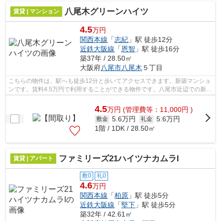
八尾木グリーンハイツ
賃貸 | マンション
4.5
万円
関西本線
「
志紀
」駅 徒歩12分
近鉄大阪線
「
恩智
」駅 徒歩16分
築37年 / 28.50㎡
大阪府
八尾市
八尾木
５丁目
こちらの物件は、駅へも徒歩12分と歩いてアクセスできます。新築マンショ
ンです。賃料4.5万円で利用することができる物件です。八尾市近辺での新居
ならご好評の物件「八尾木グリーンハ...
4.5
万
円
(管理費等：11,000円 )
5.6万円
5.6万円
敷金
礼金
1階 / 1DK / 28.50㎡
ファミリーズ21ハイツナカムラI
賃貸 | アパート
敷0
礼0
4.6
万円
関西本線
「
柏原
」駅 徒歩5分
近鉄大阪線
「
堅下
」駅 徒歩5分
築32年 / 42.61㎡