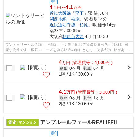
敷0
4
4.1
万円～
万円
近鉄大阪線
「
堅下
」駅 徒歩8分
関西本線
「
柏原
」駅 徒歩14分
近鉄道明寺線
「
柏原
」駅 徒歩14分
築28年 / 30.69㎡
大阪府
柏原市
大県
４丁目10-30
ワントゥリーヒルの詳しい情報。行く先に応じて経路を選べる、2駅利用可
能な物件です。根強いニーズを誇る駅近の物件となり、徒歩6分に駅があり
ます。こちらの物件はアパートです。当...
4
万
円
(管理費等：4,000円 )
0ヶ月
0ヶ月
敷金
礼金
1階 / 1K / 30.69㎡
4.1
万
円
(管理費等：3,000円 )
0ヶ月
1ヶ月
敷金
礼金
2階 / 1K / 30.69㎡
アンプルールフェールREALIFEII
賃貸 | マンション
敷0