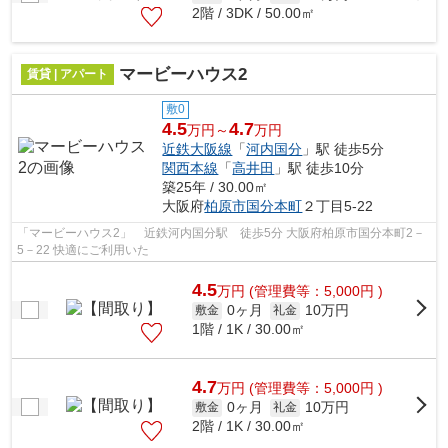
2階 / 3DK / 50.00㎡
マービーハウス2
賃貸 | アパート
敷0
4.5
4.7
万円～
万円
近鉄大阪線
「
河内国分
」駅 徒歩5分
関西本線
「
高井田
」駅 徒歩10分
築25年 / 30.00㎡
大阪府
柏原市
国分本町
２丁目5-22
「マービーハウス2」 近鉄河内国分駅 徒歩5分 大阪府柏原市国分本町2－
5－22 快適にご利用いた
4.5
万
円
(管理費等：5,000円 )
0ヶ月
10万円
敷金
礼金
1階 / 1K / 30.00㎡
4.7
万
円
(管理費等：5,000円 )
0ヶ月
10万円
敷金
礼金
2階 / 1K / 30.00㎡