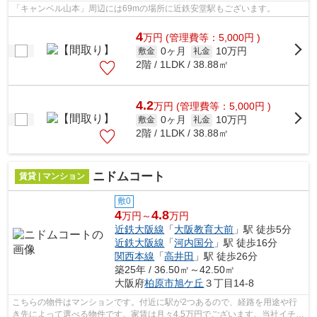
「キャンベル山本」周辺には69mの場所に近鉄安堂駅もございます。
4
万
円
(管理費等：5,000円 )
0ヶ月
10万円
敷金
礼金
2階 / 1LDK / 38.88㎡
4.2
万
円
(管理費等：5,000円 )
0ヶ月
10万円
敷金
礼金
2階 / 1LDK / 38.88㎡
ニドムコート
賃貸 | マンション
敷0
4
4.8
万円～
万円
近鉄大阪線
「
大阪教育大前
」駅 徒歩5分
近鉄大阪線
「
河内国分
」駅 徒歩16分
関西本線
「
高井田
」駅 徒歩26分
築25年 / 36.50㎡～42.50㎡
大阪府
柏原市
旭ケ丘
３丁目14-8
こちらの物件はマンションです。付近に駅が2つあるので、経路を用途や行
き先によって選べる物件です。家賃は月々4.5万円でございます。当社イチオ