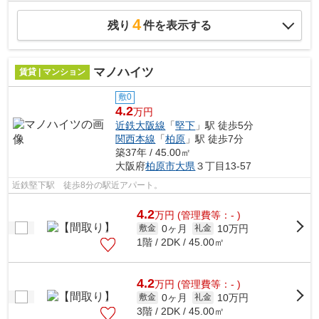
4
残り
件を表示する
マノハイツ
賃貸 | マンション
敷0
4.2
万円
近鉄大阪線
「
堅下
」駅 徒歩5分
関西本線
「
柏原
」駅 徒歩7分
築37年 / 45.00㎡
大阪府
柏原市
大県
３丁目13-57
近鉄堅下駅 徒歩8分の駅近アパート。
4.2
万
円
(管理費等：- )
0ヶ月
10万円
敷金
礼金
1階 / 2DK / 45.00㎡
4.2
万
円
(管理費等：- )
0ヶ月
10万円
敷金
礼金
3階 / 2DK / 45.00㎡