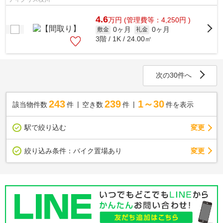
4.6
万
円
(管理費等：4,250円 )
0ヶ月
0ヶ月
敷金
礼金
3階 / 1K / 24.00㎡
次の30件へ
243
239
1～30
該当物件数
件
空き数
件
件を表示
駅で絞り込む
変更
変更
絞り込み条件：
バイク置場あり