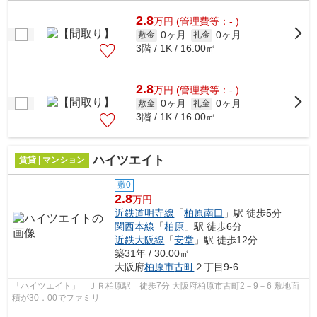
2.8
万
円
(管理費等：- )
0ヶ月
0ヶ月
敷金
礼金
3階 / 1K / 16.00㎡
2.8
万
円
(管理費等：- )
0ヶ月
0ヶ月
敷金
礼金
3階 / 1K / 16.00㎡
ハイツエイト
賃貸 | マンション
敷0
2.8
万円
近鉄道明寺線
「
柏原南口
」駅 徒歩5分
関西本線
「
柏原
」駅 徒歩6分
近鉄大阪線
「
安堂
」駅 徒歩12分
築31年 / 30.00㎡
大阪府
柏原市
古町
２丁目9-6
「ハイツエイト」 ＪＲ柏原駅 徒歩7分 大阪府柏原市古町2－9－6 敷地面
積が30．00でファミリ