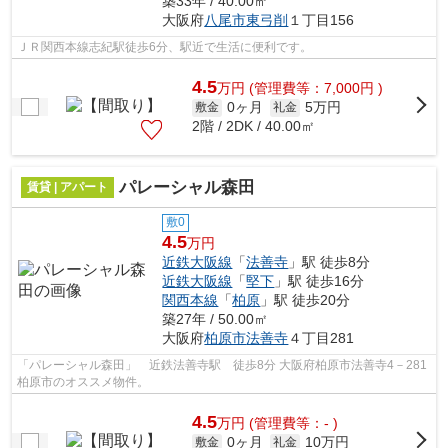
築33年 / 40.00㎡
大阪府
八尾市
東弓削
１丁目156
ＪＲ関西本線志紀駅徒歩6分、駅近で生活に便利です。
4.5
万
円
(管理費等：7,000円 )
0ヶ月
5万円
敷金
礼金
2階 / 2DK / 40.00㎡
パレーシャル森田
賃貸 | アパート
敷0
4.5
万円
近鉄大阪線
「
法善寺
」駅 徒歩8分
近鉄大阪線
「
堅下
」駅 徒歩16分
関西本線
「
柏原
」駅 徒歩20分
築27年 / 50.00㎡
大阪府
柏原市
法善寺
４丁目281
「パレーシャル森田」 近鉄法善寺駅 徒歩8分 大阪府柏原市法善寺4－281
柏原市のオススメ物件。
4.5
万
円
(管理費等：- )
0ヶ月
10万円
敷金
礼金