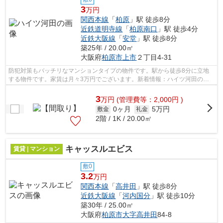
3
万円
関西本線
「
柏原
」駅 徒歩8分
近鉄道明寺線
「
柏原南口
」駅 徒歩4分
近鉄大阪線
「
安堂
」駅 徒歩8分
築25年 / 20.00㎡
大阪府
柏原市
上市
２丁目4-31
防犯対策もバッチリなマンションタイプの物件です。駅から徒歩8分に立地
する物件です。家賃は月々3万円でございます。新着情報：ハイツ河田の空
室情報ならコチラ。交通利便性の高い関...
3
万
円
(管理費等：2,000円 )
0ヶ月
5万円
敷金
礼金
2階 / 1K / 20.00㎡
キャッスルエビス
賃貸 | マンション
敷0
3.2
万円
関西本線
「
高井田
」駅 徒歩8分
近鉄大阪線
「
河内国分
」駅 徒歩10分
築30年 / 25.00㎡
大阪府
柏原市
大字高井田
84-8