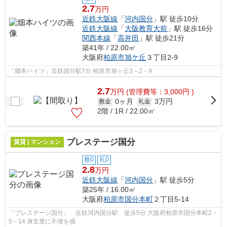
2.7
万円
近鉄大阪線
「
河内国分
」駅 徒歩10分
近鉄大阪線
「
大阪教育大前
」駅 徒歩16分
関西本線
「
高井田
」駅 徒歩21分
築41年 / 22.00㎡
大阪府
柏原市
旭ケ丘
３丁目2-9
「畑本ハイツ」近鉄国分駅7分 柏原市旭ヶ丘3－2－9
2.7
万
円
(管理費等：3,000円 )
0ヶ月
3万円
敷金
礼金
2階 / 1R / 22.00㎡
プレステージ国分
賃貸 | マンション
敷0
礼0
2.8
万円
近鉄大阪線
「
河内国分
」駅 徒歩5分
築25年 / 16.00㎡
大阪府
柏原市
国分本町
２丁目5-14
「プレステージ国分」 近鉄河内国分駅 徒歩5分 大阪府柏原市国分本町2－
5－14 身支度に不便を感