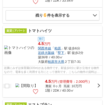
1階 / 1DK / 33.54㎡
6
残り
件を表示する
トマトハイツ
賃貸 | アパート
敷0
4.5
万円
関西本線
「
柏原
」駅 徒歩6分
近鉄大阪線
「
堅下
」駅 徒歩2分
築36年 / 40.00㎡
大阪府
柏原市
大県
２丁目7-31
近隣にみずほ保育園(335m)がある物件です。駅徒歩6分に駅が立地する物件
なので、電車を多く利用する方にとって便利です。こちらの物件の賃料は4.5
万円です。気になるイチオシ物件情報...
4.5
万
円
(管理費等：2,000円 )
0ヶ月
10万円
敷金
礼金
1階 / 2DK / 40.00㎡
エストブラン
賃貸 | アパート