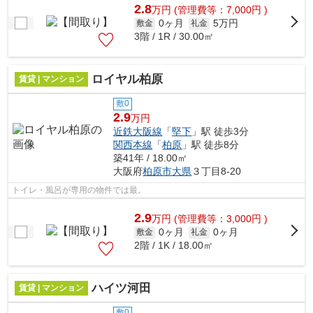
2.8
万
円
(管理費等：7,000円 )
0ヶ月
5万円
敷金
礼金
3階 / 1R / 30.00㎡
ロイヤル柏原
賃貸 | マンション
敷0
2.9
万円
近鉄大阪線
「
堅下
」駅 徒歩3分
関西本線
「
柏原
」駅 徒歩8分
築41年 / 18.00㎡
大阪府
柏原市
大県
３丁目8-20
トイレ・風呂が専用の物件では最。
2.9
万
円
(管理費等：3,000円 )
0ヶ月
0ヶ月
敷金
礼金
2階 / 1K / 18.00㎡
ハイツ河田
賃貸 | マンション
敷0