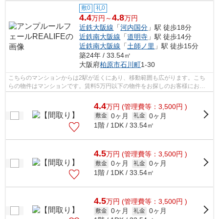
敷0
礼0
4.4
4.8
万円～
万円
近鉄大阪線
「
河内国分
」駅 徒歩18分
近鉄南大阪線
「
道明寺
」駅 徒歩14分
近鉄南大阪線
「
土師ノ里
」駅 徒歩15分
築24年 / 33.54㎡
大阪府
柏原市
石川町
1-30
こちらのマンションからは2駅が近くにあり、移動範囲も広がります。こち
らの物件はマンションです。賃料5万円以下の物件をお探しのお客様におす
すめです。こだわりポイント満載のアン...
4.4
万
円
(管理費等：3,500円 )
0ヶ月
0ヶ月
敷金
礼金
1階 / 1DK / 33.54㎡
4.5
万
円
(管理費等：3,500円 )
0ヶ月
0ヶ月
敷金
礼金
1階 / 1DK / 33.54㎡
4.5
万
円
(管理費等：3,500円 )
0ヶ月
0ヶ月
敷金
礼金