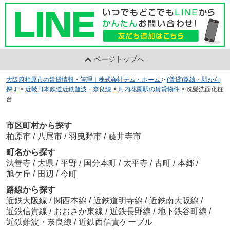
ページトップへ
大阪府柏原市の賃貸情報・管理｜株式会社テム・ホーム
>
(賃貸)路線・駅から
探す
>
近畿日本鉄道近鉄難波・奈良線
>
河内花園駅の賃貸物件
>
洗髪洗面化粧
台
市区町村から探す
柏原市
/
八尾市
/
羽曳野市
/
藤井寺市
町名から探す
法善寺
/
大県
/
平野
/
国分本町
/
太平寺
/
古町
/
本郷
/
旭ケ丘
/
田辺
/
今町
路線から探す
近鉄大阪線
/
関西本線
/
近鉄道明寺線
/
近鉄南大阪線
/
近鉄信貴線
/
おおさか東線
/
近鉄長野線
/
地下鉄谷町線
/
近鉄難波・奈良線
/
近鉄西信貴ケーブル