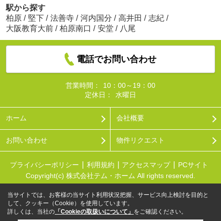
駅から探す
柏原
/
堅下
/
法善寺
/
河内国分
/
高井田
/
志紀
/
大阪教育大前
/
柏原南口
/
安堂
/
八尾
電話でお問い合わせ
営業時間：
10：00～19：00
定休日：
水曜日
ホーム
会社概要
お問い合わせ
物件リクエスト
プライバシーポリシー
利用規約
アクセスマップ
PCサイト
Copyright(c) 株式会社テム・ホーム All rights reserved.
当サイトでは、お客様の当サイト利用状況把握、サービス向上検討を目的と
して、クッキー（Cookie）を使用しています。
詳しくは、当社の
「Cookieの取扱いについて」
をご確認ください。