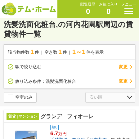
閲覧履歴
お気に入り
メニュー
0
0
洗髪洗面化粧台,の河内花園駅周辺の賃
貸物件一覧
1
1
1～1
該当物件数
件
空き数
件
件を表示
駅で絞り込む
変更
変更
絞り込み条件：
洗髪洗面化粧台
空室のみ
グランデ フィオーレ
賃貸 | マンション
敷0
6.7
万円