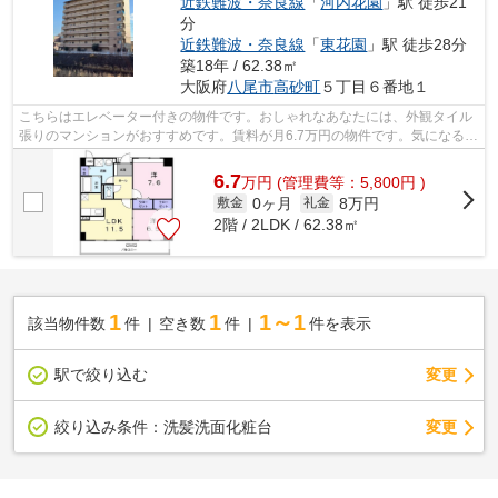
近鉄難波・奈良線
「
河内花園
」駅 徒歩21
分
近鉄難波・奈良線
「
東花園
」駅 徒歩28分
築18年 / 62.38㎡
大阪府
八尾市
高砂町
５丁目６番地１
こちらはエレベーター付きの物件です。おしゃれなあなたには、外観タイル
張りのマンションがおすすめです。賃料が月6.7万円の物件です。気になるイ
チオシ物件情報：「グランデ フィオ...
6.7
万
円
(管理費等：5,800円 )
0ヶ月
8万円
敷金
礼金
2階 / 2LDK / 62.38㎡
1
1
1～1
該当物件数
件
空き数
件
件を表示
駅で絞り込む
変更
変更
絞り込み条件：
洗髪洗面化粧台