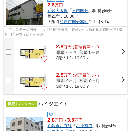
2.8
万円
近鉄大阪線
「
河内国分
」駅 徒歩5分
築25年 / 16.00㎡
大阪府
柏原市
国分本町
２丁目5-14
「プレステージ国分」 近鉄河内国分駅 徒歩5分 大阪府柏原市国分本町2－
5－14 身支度に不便を感
2.8
万
円
(管理費等：- )
0ヶ月
0ヶ月
敷金
礼金
3階 / 1K / 16.00㎡
2.8
万
円
(管理費等：- )
0ヶ月
0ヶ月
敷金
礼金
3階 / 1K / 16.00㎡
ハイツエイト
賃貸 | マンション
敷0
2.8
3.5
万円～
万円
近鉄道明寺線
「
柏原南口
」駅 徒歩4分