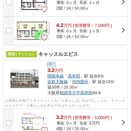
0ヶ月
1ヶ月
敷金
礼金
2階 / 1K / 50.00㎡
4.2
万
円
(管理費等：7,000円 )
0ヶ月
1ヶ月
敷金
礼金
3階 / 1K / 50.00㎡
キャッスルエビス
賃貸 | マンション
敷0
3.2
万円
関西本線
「
高井田
」駅 徒歩8分
近鉄大阪線
「
河内国分
」駅 徒歩10分
築30年 / 25.00㎡
大阪府
柏原市
大字高井田
84-8
お洒落な外観でスタイリッシュな一人暮らしはいかがでしょうか。 キャッス
ルエビスで一人暮らしをお考えの方はテムホームまで。
3.2
万
円
(管理費等：5,000円 )
0ヶ月
5万円
敷金
礼金
4階 / 1K / 25.00㎡