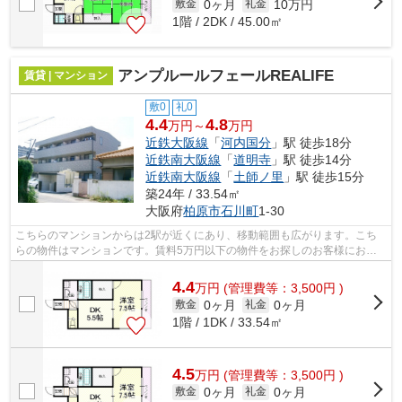
0ヶ月
10万円
敷金
礼金
1階 / 2DK / 45.00㎡
アンプルールフェールREALIFE
賃貸 | マンション
敷0
礼0
4.4
4.8
万円～
万円
近鉄大阪線
「
河内国分
」駅 徒歩18分
近鉄南大阪線
「
道明寺
」駅 徒歩14分
近鉄南大阪線
「
土師ノ里
」駅 徒歩15分
築24年 / 33.54㎡
大阪府
柏原市
石川町
1-30
こちらのマンションからは2駅が近くにあり、移動範囲も広がります。こち
らの物件はマンションです。賃料5万円以下の物件をお探しのお客様におす
すめです。こだわりポイント満載のアン...
4.4
万
円
(管理費等：3,500円 )
0ヶ月
0ヶ月
敷金
礼金
1階 / 1DK / 33.54㎡
4.5
万
円
(管理費等：3,500円 )
0ヶ月
0ヶ月
敷金
礼金