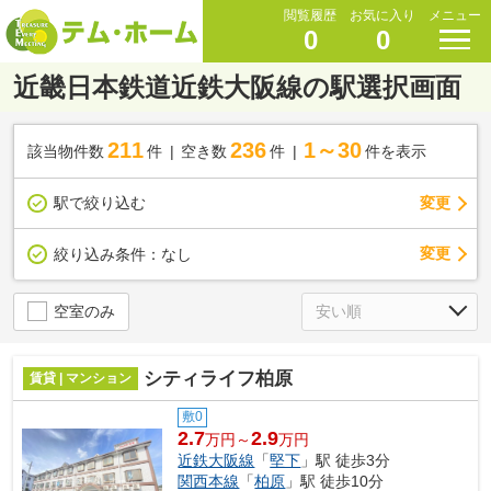
閲覧履歴
お気に入り
メニュー
0
0
近畿日本鉄道近鉄大阪線の駅選択画面
211
236
1～30
該当物件数
件
空き数
件
件を表示
駅で絞り込む
変更
変更
絞り込み条件：
なし
空室のみ
シティライフ柏原
賃貸 | マンション
敷0
2.7
2.9
万円～
万円
近鉄大阪線
「
堅下
」駅 徒歩3分
関西本線
「
柏原
」駅 徒歩10分