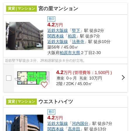
宮の里マンション
賃貸 | マンション
敷0
4.2
万円
近鉄大阪線
「
堅下
」駅 徒歩2分
関西本線
「
柏原
」駅 徒歩7分
近鉄大阪線
「
法善寺
」駅 徒歩10分
築56年 / 45.00㎡
大阪府
柏原市
大県
２丁目2-30
近鉄堅下駅徒歩３分、JR柏原駅徒歩８分の好立地。
4.2
万
円
(管理費等：1,500円 )
0ヶ月
10万円
敷金
礼金
2階 / 2DK / 45.00㎡
ウエストハイツ
賃貸 | マンション
敷0
4.2
万円
近鉄大阪線
「
河内国分
」駅 徒歩7分
関西本線
「
高井田
」駅 徒歩13分