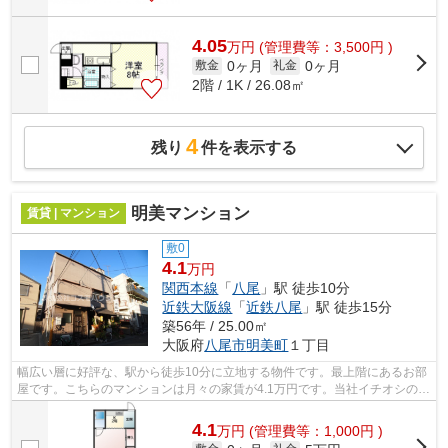
4.05
万
円
(管理費等：3,500円 )
0ヶ月
0ヶ月
敷金
礼金
2階 / 1K / 26.08㎡
4
残り
件を表示する
明美マンション
賃貸 | マンション
敷0
4.1
万円
関西本線
「
八尾
」駅 徒歩10分
近鉄大阪線
「
近鉄八尾
」駅 徒歩15分
築56年 / 25.00㎡
大阪府
八尾市
明美町
１丁目
幅広い層に好評な、駅から徒歩10分に立地する物件です。最上階にあるお部
屋です。こちらのマンションは月々の家賃が4.1万円です。当社イチオシの物
件の「明美マンション」。ぜひ一度ご...
4.1
万
円
(管理費等：1,000円 )