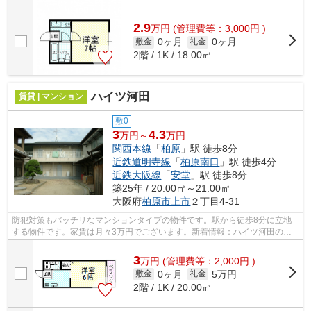
2.9
万
円
(管理費等：3,000円 )
0ヶ月
0ヶ月
敷金
礼金
2階 / 1K / 18.00㎡
ハイツ河田
賃貸 | マンション
敷0
3
4.3
万円～
万円
関西本線
「
柏原
」駅 徒歩8分
近鉄道明寺線
「
柏原南口
」駅 徒歩4分
近鉄大阪線
「
安堂
」駅 徒歩8分
築25年 / 20.00㎡～21.00㎡
大阪府
柏原市
上市
２丁目4-31
防犯対策もバッチリなマンションタイプの物件です。駅から徒歩8分に立地
する物件です。家賃は月々3万円でございます。新着情報：ハイツ河田の空
室情報ならコチラ。交通利便性の高い関...
3
万
円
(管理費等：2,000円 )
0ヶ月
5万円
敷金
礼金
2階 / 1K / 20.00㎡