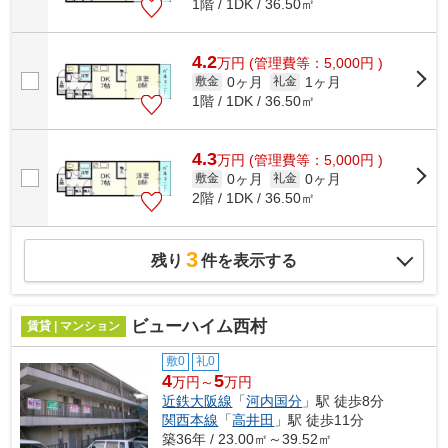
1階 / 1DK / 36.50㎡
4.2
万
円
(管理費等：5,000円 )
0ヶ月
1ヶ月
敷金
礼金
1階 / 1DK / 36.50㎡
4.3
万
円
(管理費等：5,000円 )
0ヶ月
0ヶ月
敷金
礼金
2階 / 1DK / 36.50㎡
3
残り
件を表示する
ビューハイム西村
賃貸 | マンション
敷0
礼0
4
5
万円～
万円
近鉄大阪線
「
河内国分
」駅 徒歩8分
関西本線
「
高井田
」駅 徒歩11分
築36年 / 23.00㎡～39.52㎡