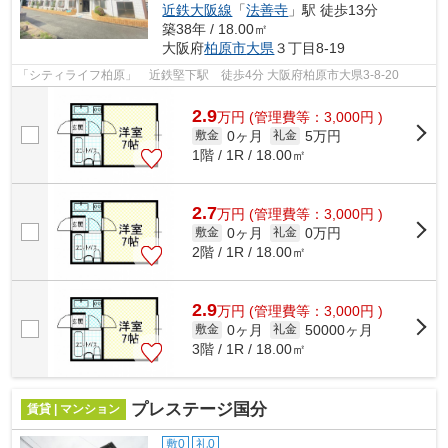
近鉄大阪線
「
法善寺
」駅 徒歩13分
築38年 / 18.00㎡
大阪府
柏原市
大県
３丁目8-19
「シティライフ柏原」 近鉄堅下駅 徒歩4分 大阪府柏原市大県3-8-20
2.9
万
円
(管理費等：3,000円 )
0ヶ月
5万円
敷金
礼金
1階 / 1R / 18.00㎡
2.7
万
円
(管理費等：3,000円 )
0ヶ月
0万円
敷金
礼金
2階 / 1R / 18.00㎡
2.9
万
円
(管理費等：3,000円 )
0ヶ月
50000ヶ月
敷金
礼金
3階 / 1R / 18.00㎡
プレステージ国分
賃貸 | マンション
敷0
礼0