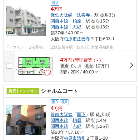
敷0
4
万円
近鉄大阪線
「
法善寺
」駅 徒歩3分
関西本線
「
柏原
」駅 徒歩15分
関西本線
「
志紀
」駅 徒歩13分
築37年 / 40.00㎡
大阪府
柏原市
法善寺
３丁目603-1
「アウスレーゼ法善寺」 近鉄法善寺駅 徒歩3分 大阪府柏原市
4
万
円
(管理費等：- )
0ヶ月
10万円
敷金
礼金
3階 / 2DK / 40.00㎡
シャルムコート
賃貸 | マンション
敷0
礼0
4
万円
近鉄大阪線
「
堅下
」駅 徒歩3分
関西本線
「
柏原
」駅 徒歩4分
関西本線
「
志紀
」駅 徒歩25分
築28年 / 37.10㎡
大阪府
柏原市
清州
２丁目1-20