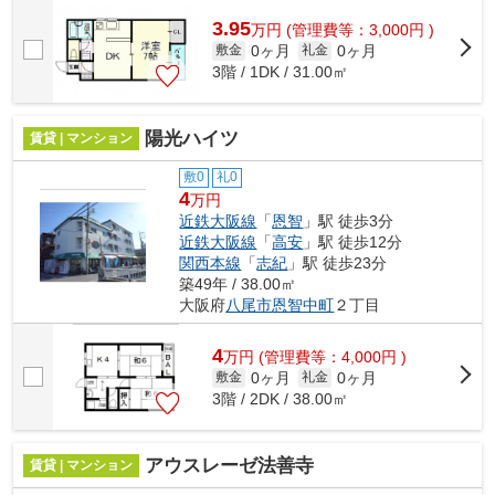
3.95
万
円
(管理費等：3,000円 )
0ヶ月
0ヶ月
敷金
礼金
3階 / 1DK / 31.00㎡
陽光ハイツ
賃貸 | マンション
敷0
礼0
4
万円
近鉄大阪線
「
恩智
」駅 徒歩3分
近鉄大阪線
「
高安
」駅 徒歩12分
関西本線
「
志紀
」駅 徒歩23分
築49年 / 38.00㎡
大阪府
八尾市
恩智中町
２丁目
4
万
円
(管理費等：4,000円 )
0ヶ月
0ヶ月
敷金
礼金
3階 / 2DK / 38.00㎡
アウスレーゼ法善寺
賃貸 | マンション