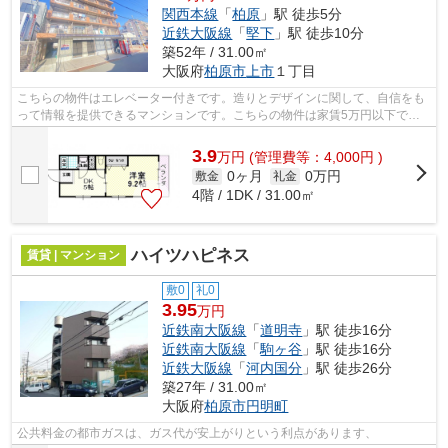
関西本線
「
柏原
」駅 徒歩5分
近鉄大阪線
「
堅下
」駅 徒歩10分
築52年 / 31.00㎡
大阪府
柏原市
上市
１丁目
こちらの物件はエレベーター付きです。造りとデザインに関して、自信をも
って情報を提供できるマンションです。こちらの物件は家賃5万円以下でご
契約いただけます。「東部マンション」...
3.9
万
円
(管理費等：4,000円 )
0ヶ月
0万円
敷金
礼金
4階 / 1DK / 31.00㎡
ハイツハピネス
賃貸 | マンション
敷0
礼0
3.95
万円
近鉄南大阪線
「
道明寺
」駅 徒歩16分
近鉄南大阪線
「
駒ヶ谷
」駅 徒歩16分
近鉄大阪線
「
河内国分
」駅 徒歩26分
築27年 / 31.00㎡
大阪府
柏原市
円明町
公共料金の都市ガスは、ガス代が安上がりという利点があります、