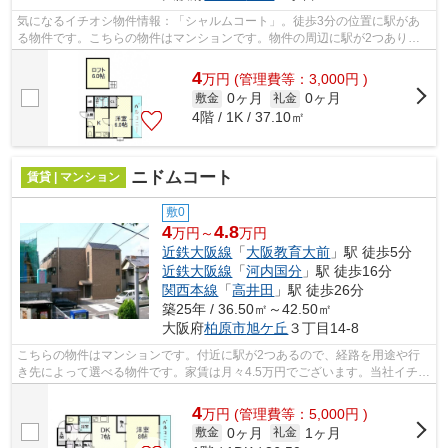
気になるイチオシ物件情報：「シャルムコート」。徒歩3分の位置に駅があ
る物件です。こちらの物件はマンションです。物件の周辺に駅が2つあり、
よく電車を利用する方にピッタリです。...
4
万
円
(管理費等：3,000円 )
0ヶ月
0ヶ月
敷金
礼金
4階 / 1K / 37.10㎡
ニドムコート
賃貸 | マンション
敷0
4
4.8
万円～
万円
近鉄大阪線
「
大阪教育大前
」駅 徒歩5分
近鉄大阪線
「
河内国分
」駅 徒歩16分
関西本線
「
高井田
」駅 徒歩26分
築25年 / 36.50㎡～42.50㎡
大阪府
柏原市
旭ケ丘
３丁目14-8
こちらの物件はマンションです。付近に駅が2つあるので、経路を用途や行
き先によって選べる物件です。家賃は月々4.5万円でございます。当社イチオ
シの物件の「ニドムコート」。ぜひ一...
4
万
円
(管理費等：5,000円 )
0ヶ月
1ヶ月
敷金
礼金