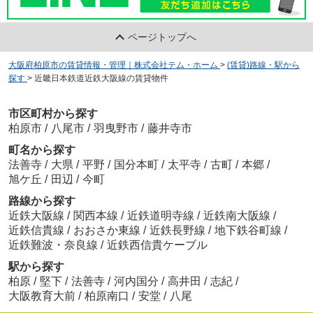
ページトップへ
大阪府柏原市の賃貸情報・管理｜株式会社テム・ホーム
>
(賃貸)路線・駅から
探す
>
近畿日本鉄道近鉄大阪線の賃貸物件
市区町村から探す
柏原市
/
八尾市
/
羽曳野市
/
藤井寺市
町名から探す
法善寺
/
大県
/
平野
/
国分本町
/
太平寺
/
古町
/
本郷
/
旭ケ丘
/
田辺
/
今町
路線から探す
近鉄大阪線
/
関西本線
/
近鉄道明寺線
/
近鉄南大阪線
/
近鉄信貴線
/
おおさか東線
/
近鉄長野線
/
地下鉄谷町線
/
近鉄難波・奈良線
/
近鉄西信貴ケーブル
駅から探す
柏原
/
堅下
/
法善寺
/
河内国分
/
高井田
/
志紀
/
大阪教育大前
/
柏原南口
/
安堂
/
八尾