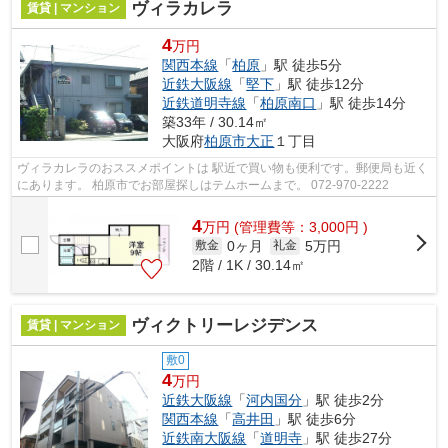
ヴィラカレラ
賃貸 | マンション
4
万円
関西本線
「
柏原
」駅 徒歩5分
近鉄大阪線
「
堅下
」駅 徒歩12分
近鉄道明寺線
「
柏原南口
」駅 徒歩14分
築33年 / 30.14㎡
大阪府
柏原市
大正
１丁目
ヴィラカレラのおススメポイントは 駅近で買い物も便利です。郵便局も近く
にあります。 柏原市でお部屋探しはテムホームまで。 072-970-2222
4
万
円
(管理費等：3,000円 )
0ヶ月
5万円
敷金
礼金
2階 / 1K / 30.14㎡
ヴィクトリーレジデンス
賃貸 | マンション
敷0
4
万円
近鉄大阪線
「
河内国分
」駅 徒歩2分
関西本線
「
高井田
」駅 徒歩6分
近鉄南大阪線
「
道明寺
」駅 徒歩27分