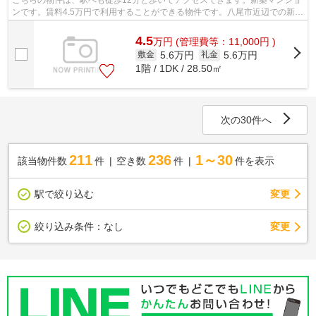
こちらの物件は、駅へも徒歩12分と歩いてアクセスできます。新築マンショ
ンです。賃料4.5万円で利用することができる物件です。八尾市近辺での新居
ならご好評の物件「八尾木グリーンハ...
4.5
万
円
(管理費等：11,000円 )
5.6万円
5.6万円
敷金
礼金
1階 / 1DK / 28.50㎡
次の30件へ
211
236
1～30
該当物件数
件
空き数
件
件を表示
駅で絞り込む
変更
変更
絞り込み条件：
なし