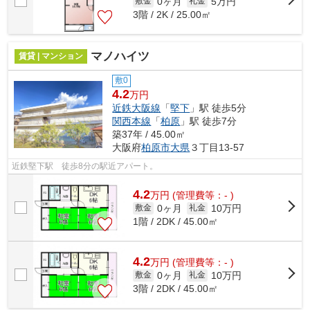
0ヶ月
5万円
敷金
礼金
3階 / 2K / 25.00㎡
マノハイツ
賃貸 | マンション
敷0
4.2
万円
近鉄大阪線
「
堅下
」駅 徒歩5分
関西本線
「
柏原
」駅 徒歩7分
築37年 / 45.00㎡
大阪府
柏原市
大県
３丁目13-57
近鉄堅下駅 徒歩8分の駅近アパート。
4.2
万
円
(管理費等：- )
0ヶ月
10万円
敷金
礼金
1階 / 2DK / 45.00㎡
4.2
万
円
(管理費等：- )
0ヶ月
10万円
敷金
礼金
3階 / 2DK / 45.00㎡