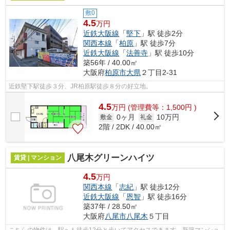
敷0
4.5
万円
近鉄大阪線
「
堅下
」駅 徒歩2分
関西本線
「
柏原
」駅 徒歩7分
近鉄大阪線
「
法善寺
」駅 徒歩10分
築56年 / 40.00㎡
大阪府
柏原市
大県
２丁目2-31
近鉄堅下駅徒歩３分、JR柏原駅徒歩８分の好立地。
4.5
万
円
(管理費等：1,500円 )
0ヶ月
10万円
敷金
礼金
2階 / 2DK / 40.00㎡
八尾木グリーンハイツ
賃貸 | マンション
4.5
万円
関西本線
「
志紀
」駅 徒歩12分
近鉄大阪線
「
恩智
」駅 徒歩16分
築37年 / 28.50㎡
大阪府
八尾市
八尾木
５丁目