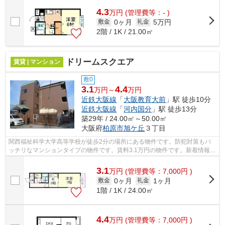
4.3
万
円
(管理費等：- )
0ヶ月
5万円
敷金
礼金
2階 / 1K / 21.00㎡
ドリームスクエア
賃貸 | マンション
敷0
3.1
4.4
万円～
万円
近鉄大阪線
「
大阪教育大前
」駅 徒歩10分
近鉄大阪線
「
河内国分
」駅 徒歩13分
築29年 / 24.00㎡～50.00㎡
大阪府
柏原市
旭ケ丘
３丁目
関西福祉科学大学高等学校が徒歩2分の場所にある物件です。防犯対策もバ
ッチリなマンションタイプの物件です。賃料3.1万円の物件です。新着情報：
ドリームスクエアの空室情報ならコチ...
3.1
万
円
(管理費等：7,000円 )
0ヶ月
1ヶ月
敷金
礼金
1階 / 1K / 24.00㎡
4.4
万
円
(管理費等：7,000円 )