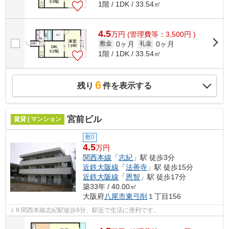
1階 / 1DK / 33.54㎡
4.5
万
円
(管理費等：3,500円 )
0ヶ月
0ヶ月
敷金
礼金
1階 / 1DK / 33.54㎡
6
残り
件を表示する
宮前ビル
賃貸 | マンション
敷0
4.5
万円
関西本線
「
志紀
」駅 徒歩3分
近鉄大阪線
「
法善寺
」駅 徒歩15分
近鉄大阪線
「
恩智
」駅 徒歩17分
築33年 / 40.00㎡
大阪府
八尾市
東弓削
１丁目156
ＪＲ関西本線志紀駅徒歩6分、駅近で生活に便利です。