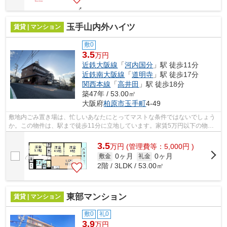
玉手山内外ハイツ
賃貸 | マンション
敷0
3.5
万円
近鉄大阪線
「
河内国分
」駅 徒歩11分
近鉄南大阪線
「
道明寺
」駅 徒歩17分
関西本線
「
高井田
」駅 徒歩18分
築47年 / 53.00㎡
大阪府
柏原市
玉手町
4-49
敷地内ごみ置き場は、忙しいあなたにとってマストな条件ではないでしょう
か。この物件は、駅まで徒歩11分に立地しています。家賃5万円以下の物件
です。「玉手山内外ハイツ」のここがイ...
3.5
万
円
(管理費等：5,000円 )
0ヶ月
0ヶ月
敷金
礼金
2階 / 3LDK / 53.00㎡
東部マンション
賃貸 | マンション
敷0
礼0
3.9
万円