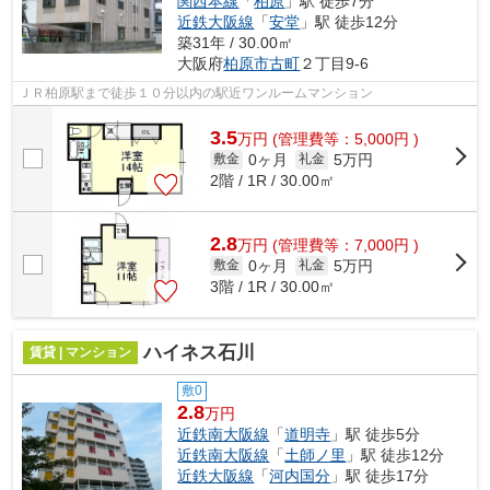
関西本線
「
柏原
」駅 徒歩7分
近鉄大阪線
「
安堂
」駅 徒歩12分
築31年 / 30.00㎡
大阪府
柏原市
古町
２丁目9-6
ＪＲ柏原駅まで徒歩１０分以内の駅近ワンルームマンション
3.5
万
円
(管理費等：5,000円 )
0ヶ月
5万円
敷金
礼金
2階 / 1R / 30.00㎡
2.8
万
円
(管理費等：7,000円 )
0ヶ月
5万円
敷金
礼金
3階 / 1R / 30.00㎡
ハイネス石川
賃貸 | マンション
敷0
2.8
万円
近鉄南大阪線
「
道明寺
」駅 徒歩5分
近鉄南大阪線
「
土師ノ里
」駅 徒歩12分
近鉄大阪線
「
河内国分
」駅 徒歩17分