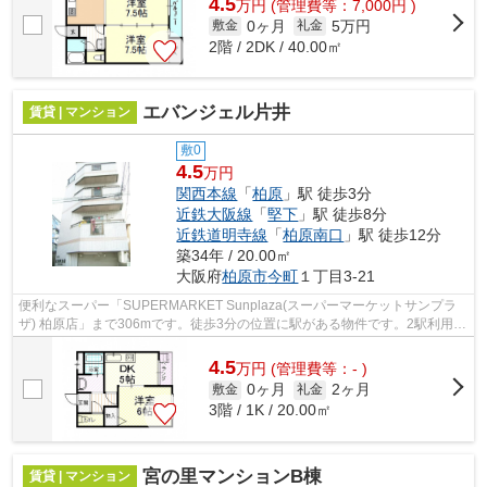
4.5
万
円
(管理費等：7,000円 )
0ヶ月
5万円
敷金
礼金
2階 / 2DK / 40.00㎡
エバンジェル片井
賃貸 | マンション
敷0
4.5
万円
関西本線
「
柏原
」駅 徒歩3分
近鉄大阪線
「
堅下
」駅 徒歩8分
近鉄道明寺線
「
柏原南口
」駅 徒歩12分
築34年 / 20.00㎡
大阪府
柏原市
今町
１丁目3-21
便利なスーパー「SUPERMARKET Sunplaza(スーパーマーケットサンプラ
ザ) 柏原店」まで306mです。徒歩3分の位置に駅がある物件です。2駅利用で
きるので電車をよく使う方におすすめな物件...
4.5
万
円
(管理費等：- )
0ヶ月
2ヶ月
敷金
礼金
3階 / 1K / 20.00㎡
宮の里マンションB棟
賃貸 | マンション