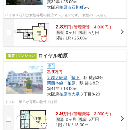
築32年 / 25.00㎡
大阪府
柏原市
石川町
5-6
ハイネス石川は女性専用の賃貸マンションです。 女性の一人暮ら
2.8
万
円
(管理費等：4,000円 )
0ヶ月
5万円
敷金
礼金
6階 / 1R / 25.00㎡
ロイヤル柏原
賃貸 | マンション
敷0
2.9
万円
近鉄大阪線
「
堅下
」駅 徒歩3分
関西本線
「
柏原
」駅 徒歩8分
築41年 / 18.00㎡
大阪府
柏原市
大県
３丁目8-20
トイレ・風呂が専用の物件では最。
2.9
万
円
(管理費等：3,000円 )
0ヶ月
5万円
敷金
礼金
1階 / 1K / 18.00㎡