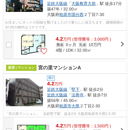
近鉄大阪線
「
大阪教育大前
」駅 徒歩17分
築47年 / 32.00㎡
大阪府
柏原市
国分西
２丁目7-30
お住まいにネットの回線を繋げましたので暮らしに役立ちます、建物面積が
32.00の物件はコチラです。
4.2
万
円
(管理費等：3,000円 )
0ヶ月
10万円
敷金
礼金
4階 / 1DK / 32.00㎡
宮の里マンションA
賃貸 | マンション
敷0
4.2
万円
近鉄大阪線
「
堅下
」駅 徒歩2分
近鉄大阪線
「
法善寺
」駅 徒歩7分
築56年 / 45.00㎡
大阪府
柏原市
大県
２丁目2-30
「宮の里マンション」 近鉄堅下駅 徒歩2分 大阪府柏原市大県2-2-30
4.2
万
円
(管理費等：1,500円 )