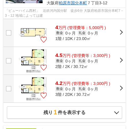
大阪府
柏原市
国分本町
７丁目3-12
「ビューハイム西村」 近鉄河内国分駅 徒歩6分 大阪府柏原市国分本町7－
3－12 地域によっては建
4
万
円
(管理費等：5,000円 )
0ヶ月
0ヶ月
敷金
礼金
1階 / 1DK / 23.00㎡
4.5
万
円
(管理費等：3,000円 )
0ヶ月
0ヶ月
敷金
礼金
2階 / 2K / 30.72㎡
4.2
万
円
(管理費等：3,000円 )
0ヶ月
0ヶ月
敷金
礼金
3階 / 2DK / 30.72㎡
1
残り
件を表示する