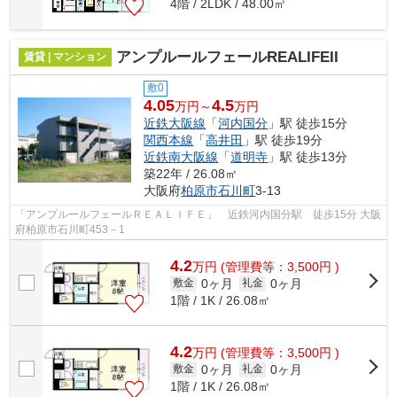
4階 / 2LDK / 48.00㎡
アンプルールフェールREALIFEII
賃貸 | マンション
敷0
4.05
4.5
万円～
万円
近鉄大阪線
「
河内国分
」駅 徒歩15分
関西本線
「
高井田
」駅 徒歩19分
近鉄南大阪線
「
道明寺
」駅 徒歩13分
築22年 / 26.08㎡
大阪府
柏原市
石川町
3-13
「アンプルールフェールＲＥＡＬＩＦＥ」 近鉄河内国分駅 徒歩15分 大阪
府柏原市石川町453－1
4.2
万
円
(管理費等：3,500円 )
0ヶ月
0ヶ月
敷金
礼金
1階 / 1K / 26.08㎡
4.2
万
円
(管理費等：3,500円 )
0ヶ月
0ヶ月
敷金
礼金
1階 / 1K / 26.08㎡