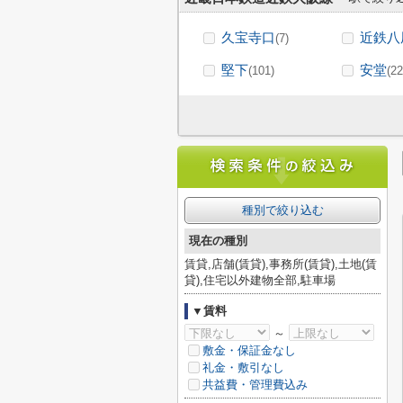
久宝寺口
近鉄八
(7)
堅下
安堂
(101)
(22
種別で絞り込む
現在の種別
賃貸,店舗(賃貸),事務所(賃貸),土地(賃
貸),住宅以外建物全部,駐車場
▼賃料
～
敷金・保証金なし
礼金・敷引なし
共益費・管理費込み