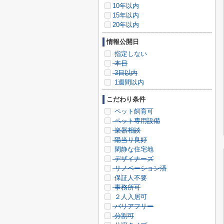
10年以内
15年以内
20年以内
情報公開日
指定しない
本日
3日以内
1週間以内
こだわり条件
ペット飼育可
ペット専用設備
楽器相談
陽当り良好
閑静な住宅地
デザイナーズ
リノベーション済
保証人不要
事務所可
２人入居可
バリアフリー
分割可