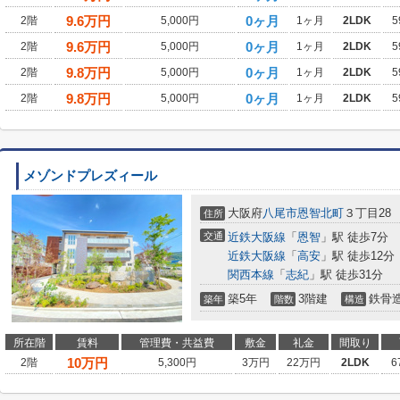
9.6
万円
0ヶ月
2階
5,000円
1ヶ月
2LDK
5
9.6
万円
0ヶ月
2階
5,000円
1ヶ月
2LDK
5
9.8
万円
0ヶ月
2階
5,000円
1ヶ月
2LDK
5
9.8
万円
0ヶ月
2階
5,000円
1ヶ月
2LDK
5
メゾンドプレズィール
大阪府
八尾市
恩智北町
３丁目28
住所
交通
近鉄大阪線
「
恩智
」駅 徒歩7分
近鉄大阪線
「
高安
」駅 徒歩12分
関西本線
「
志紀
」駅 徒歩31分
築5年
3階建
鉄骨
築年
階数
構造
所在階
賃料
管理費・共益費
敷金
礼金
間取り
10
万円
2階
5,300円
3万円
22万円
2LDK
6