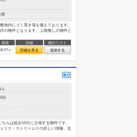
鉄骨
敷地内にゴミ置き場を備えております。
評の物件となります。上階無しの物件と
面積
詳細
検討リスト
58.07㎡
詳細を見る
追加する
-1
0分
こちらは徒歩10分に立地する物件です。
フェリス・ストリームⅡの詳しい情報。近