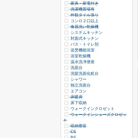
家具・家電付き
洗濯機置場有
外観タイル張り
コンロ２口以上
食器洗い乾燥機
システムキッチン
対面式キッチン
バス・トイレ別
追焚機能浴室
浴室乾燥機
温水洗浄便座
洗面台
洗髪洗面化粧台
シャワー
独立洗面台
エアコン
床暖房
床下収納
ウォークインクロゼット
ウォークインシューズクロゼッ
ト
収納豊富
CS
BS