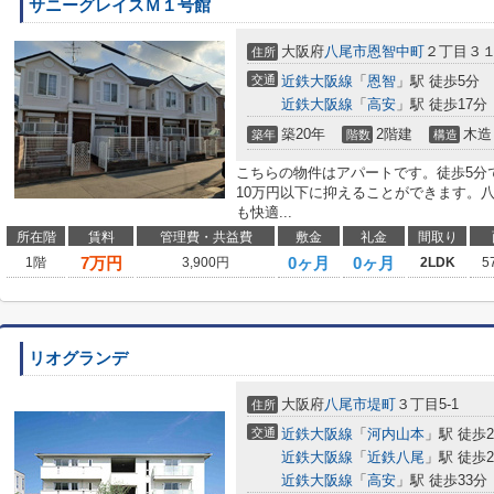
サニーグレイスＭ１号館
大阪府
八尾市
恩智中町
２丁目３
住所
交通
近鉄大阪線
「
恩智
」駅 徒歩5分
近鉄大阪線
「
高安
」駅 徒歩17分
築20年
2階建
木造
築年
階数
構造
こちらの物件はアパートです。徒歩5分
10万円以下に抑えることができます。
も快適...
所在階
賃料
管理費・共益費
敷金
礼金
間取り
7
万円
0ヶ月
0ヶ月
1階
3,900円
2LDK
5
リオグランデ
大阪府
八尾市
堤町
３丁目5-1
住所
交通
近鉄大阪線
「
河内山本
」駅 徒歩2
近鉄大阪線
「
近鉄八尾
」駅 徒歩2
近鉄大阪線
「
高安
」駅 徒歩33分