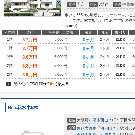
予定
3階建
軽量鉄
築年
階数
構造
歩いて355mの場所に、スーパーマル
ートです。家賃8.7万円でおすすめの物
room堤...
所在階
賃料
管理費・共益費
敷金
礼金
間取り
8.7
万円
0ヶ月
1階
5,000円
2ヶ月
2LDK
5
8.7
万円
0ヶ月
1階
5,000円
2ヶ月
2LDK
5
8.8
万円
0ヶ月
2階
5,000円
2ヶ月
2LDK
5
8.8
万円
0ヶ月
2階
5,000円
2ヶ月
2LDK
5
8.9
万円
0ヶ月
2階
5,000円
2ヶ月
2LDK
5
その他の空室情報(全
6
件)を見る
+
Hills花水木B棟
大阪府
八尾市
西山本町
１丁目4-3
住所
交通
近鉄大阪線
「
河内山本
」駅 徒歩
近鉄大阪線
「
近鉄八尾
」駅 徒歩1