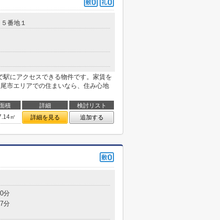
１５番地１
で駅にアクセスできる物件です。家賃を
八尾市エリアでの住まいなら、住み心地
面積
詳細
検討リスト
7.14㎡
詳細を見る
追加する
0分
7分