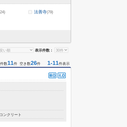
法善寺
(24)
(79)
表示件数：
11
26
1-11
件数
件 空き数
件
件表示
コンクリート