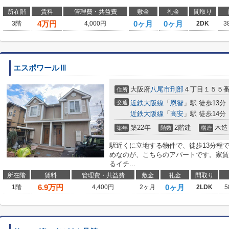
所在階
賃料
管理費・共益費
敷金
礼金
間取り
4
万円
0ヶ月
0ヶ月
3階
4,000円
2DK
3
エスポワールⅢ
大阪府
八尾市
刑部
４丁目１５５
住所
交通
近鉄大阪線
「
恩智
」駅 徒歩13分
近鉄大阪線
「
高安
」駅 徒歩14分
築22年
2階建
木造
築年
階数
構造
駅近くに立地する物件で、徒歩13分程
めなのが、こちらのアパートです。家賃
るイチ...
所在階
賃料
管理費・共益費
敷金
礼金
間取り
6.9
万円
0ヶ月
1階
4,400円
2ヶ月
2LDK
5