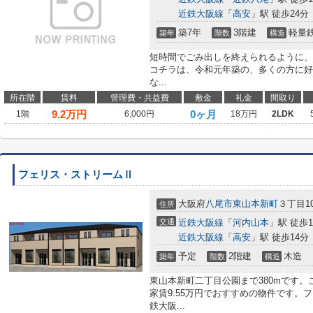
近鉄大阪線
「
高安
」駅 徒歩24分
築7年
3階建
軽量
築年
階数
構造
短時間でごみ出しを終えられるように、
コチラは、令和元年築の、多くの方に好
な...
所在階
賃料
管理費・共益費
敷金
礼金
間取り
9.2
万円
0ヶ月
1階
6,000円
18万円
2LDK
フェリス・ストリームⅡ
大阪府
八尾市
東山本新町
３丁目10
住所
交通
近鉄大阪線
「
河内山本
」駅 徒歩1
近鉄大阪線
「
高安
」駅 徒歩14分
予定
2階建
木造
築年
階数
構造
東山本新町二丁目公園まで380mです。
家賃9.55万円でおすすめの物件です。
鉄大阪...