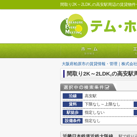
間取り2K～2LDK,の高安駅周辺の賃貸
大阪府柏原市の賃貸情報・管理｜株式会
間取り2K～2LDK,の高安
沿線
高安駅
賃料
下限なし～上限なし
駅徒歩
指定しない
設備条件
指定なし
近畿日本鉄道近鉄大阪線
駅で絞り