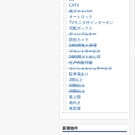
CATV
光ファイバー
オートロック
TVモニタ付インターホン
宅配ボックス
ディンプルキー
防犯カメラ
24時間有人管理
フロントサービス
24時間ゴミ出し可
住戸内覧可能
コンシェルジュサービス
駐車場あり
2階以上
10階以上
20階以上
最上階
南向き
角部屋
新着物件