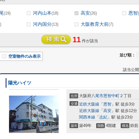
尾
河内山本
高安
恩智
(19)
(18)
(26)
河内国分
大阪教育大前
)
(13)
(7)
11
件が該当
並び順：
空室物件のみ表示
該当公開
陽光ハイツ
大阪府
八尾市
恩智中町
２丁目
住所
交通
近鉄大阪線
「
恩智
」駅 徒歩3分
近鉄大阪線
「
高安
」駅 徒歩12分
関西本線
「
志紀
」駅 徒歩23分
築49年
4階建
鉄筋
築年
階数
構造