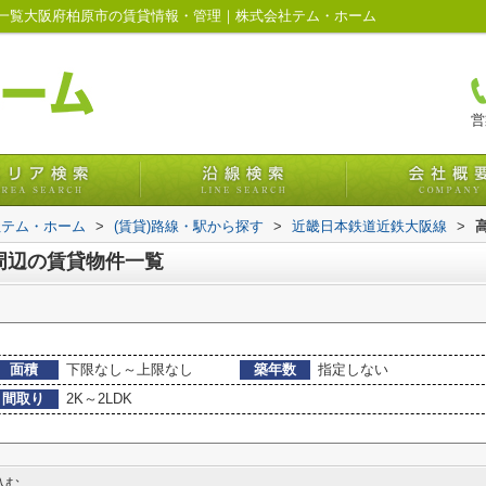
物件一覧大阪府柏原市の賃貸情報・管理｜株式会社テム・ホーム
営
社テム・ホーム
>
(賃貸)路線・駅から探す
>
近畿日本鉄道近鉄大阪線
>
駅周辺の賃貸物件一覧
面積
下限なし～上限なし
築年数
指定しない
間取り
2K～2LDK
込む