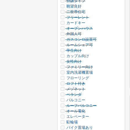
分譲タイプ
眺望良好
二世帯住宅
フリーレント
カードキー
オープンハウス
外国人可
ガスコンロ設置可
ルームシェア可
学生向け
カップル向け
女性向け
ファミリー向け
室内洗濯機置場
フローリング
ロフト付き
メゾネット
ベランダ
バルコニー
ルーフバルコニー
オール電化
エレベーター
駐輪場
バイク置場あり