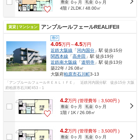
0ヶ月
0ヶ月
敷金
礼金
4階 / 2LDK / 48.00㎡
アンプルールフェールREALIFEII
賃貸 | マンション
敷0
4.05
4.5
万円～
万円
近鉄大阪線
「
河内国分
」駅 徒歩15分
関西本線
「
高井田
」駅 徒歩19分
近鉄南大阪線
「
道明寺
」駅 徒歩13分
築22年 / 26.08㎡
大阪府
柏原市
石川町
3-13
「アンプルールフェールＲＥＡＬＩＦＥ」 近鉄河内国分駅 徒歩15分 大阪
府柏原市石川町453－1
4.2
万
円
(管理費等：3,500円 )
0ヶ月
0ヶ月
敷金
礼金
1階 / 1K / 26.08㎡
4.2
万
円
(管理費等：3,500円 )
0ヶ月
0ヶ月
敷金
礼金