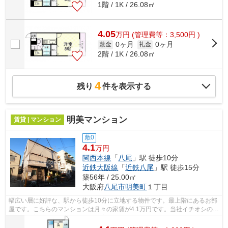
1階 / 1K / 26.08㎡
4.05
万
円
(管理費等：3,500円 )
0ヶ月
0ヶ月
敷金
礼金
2階 / 1K / 26.08㎡
4
残り
件を表示する
明美マンション
賃貸 | マンション
敷0
4.1
万円
関西本線
「
八尾
」駅 徒歩10分
近鉄大阪線
「
近鉄八尾
」駅 徒歩15分
築56年 / 25.00㎡
大阪府
八尾市
明美町
１丁目
幅広い層に好評な、駅から徒歩10分に立地する物件です。最上階にあるお部
屋です。こちらのマンションは月々の家賃が4.1万円です。当社イチオシの物
件の「明美マンション」。ぜひ一度ご...