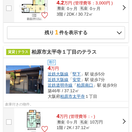
4.2
万
円
(管理費等：3,000円 )
0ヶ月
0ヶ月
敷金
礼金
3階 / 2DK / 30.72㎡
1
残り
件を表示する
柏原市太平寺１丁目のテラス
賃貸 | テラス
敷0
4
万円
近鉄大阪線
「
堅下
」駅 徒歩5分
近鉄大阪線
「
安堂
」駅 徒歩7分
近鉄道明寺線
「
柏原南口
」駅 徒歩9分
築46年 / 37.12㎡
大阪府
柏原市
太平寺
１丁目
倉庫付きの物件。
4
万
円
(管理費等：- )
0ヶ月
10万円
敷金
礼金
1階 / 2K / 37.12㎡