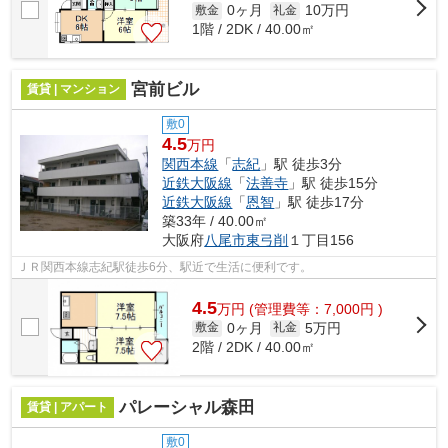
0ヶ月
10万円
敷金
礼金
1階 / 2DK / 40.00㎡
宮前ビル
賃貸 | マンション
敷0
4.5
万円
関西本線
「
志紀
」駅 徒歩3分
近鉄大阪線
「
法善寺
」駅 徒歩15分
近鉄大阪線
「
恩智
」駅 徒歩17分
築33年 / 40.00㎡
大阪府
八尾市
東弓削
１丁目156
ＪＲ関西本線志紀駅徒歩6分、駅近で生活に便利です。
4.5
万
円
(管理費等：7,000円 )
0ヶ月
5万円
敷金
礼金
2階 / 2DK / 40.00㎡
パレーシャル森田
賃貸 | アパート
敷0