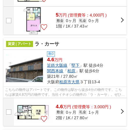
5
万
円
(管理費等：4,000円 )
0ヶ月
0ヶ月
敷金
礼金
1階 / 1K / 37.43㎡
ラ・カーサ
賃貸 | アパート
敷0
4.6
万円
近鉄大阪線
「
堅下
」駅 徒歩4分
関西本線
「
柏原
」駅 徒歩6分
築21年 / 27.80㎡
大阪府
柏原市
大県
３丁目13-4
こちらの物件はアパートです。この物件は駅から徒歩4分の物件です。こち
らは家賃4.8万円の物件です。当社イチオシの物件の「ラ・カーサ」。ぜひ一
度ご覧ください。柏原市エリアで賃貸...
4.6
万
円
(管理費等：3,000円 )
0ヶ月
1ヶ月
敷金
礼金
2階 / 1K / 27.80㎡