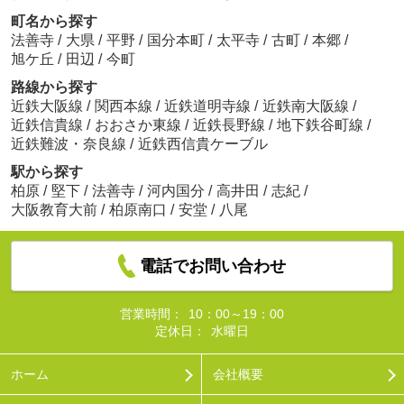
町名から探す
法善寺
/
大県
/
平野
/
国分本町
/
太平寺
/
古町
/
本郷
/
旭ケ丘
/
田辺
/
今町
路線から探す
近鉄大阪線
/
関西本線
/
近鉄道明寺線
/
近鉄南大阪線
/
近鉄信貴線
/
おおさか東線
/
近鉄長野線
/
地下鉄谷町線
/
近鉄難波・奈良線
/
近鉄西信貴ケーブル
駅から探す
柏原
/
堅下
/
法善寺
/
河内国分
/
高井田
/
志紀
/
大阪教育大前
/
柏原南口
/
安堂
/
八尾
電話でお問い合わせ
営業時間：
10：00～19：00
定休日：
水曜日
ホーム
会社概要