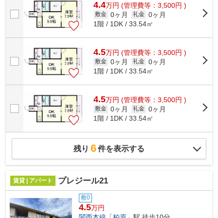
4.4
万
円
(管理費等：3,500円 )
0ヶ月
0ヶ月
敷金
礼金
1階 / 1DK / 33.54㎡
4.5
万
円
(管理費等：3,500円 )
0ヶ月
0ヶ月
敷金
礼金
1階 / 1DK / 33.54㎡
4.5
万
円
(管理費等：3,500円 )
0ヶ月
0ヶ月
敷金
礼金
1階 / 1DK / 33.54㎡
6
残り
件を表示する
プレジール21
賃貸 | アパート
敷0
4.5
万円
関西本線
「
柏原
」駅 徒歩10分