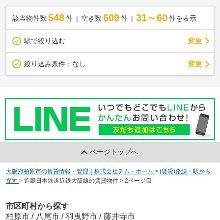
548
609
31～60
該当物件数
件
空き数
件
件を表示
駅で絞り込む
変更
変更
絞り込み条件：
なし
ページトップへ
大阪府柏原市の賃貸情報・管理｜株式会社テム・ホーム
>
(賃貸)路線・駅から
探す
>
近畿日本鉄道近鉄大阪線の賃貸物件
>
2ページ目
市区町村から探す
柏原市
/
八尾市
/
羽曳野市
/
藤井寺市