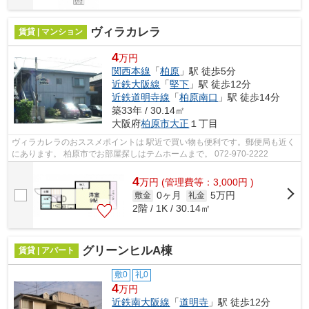
ヴィラカレラ
賃貸 | マンション
4
万円
関西本線
「
柏原
」駅 徒歩5分
近鉄大阪線
「
堅下
」駅 徒歩12分
近鉄道明寺線
「
柏原南口
」駅 徒歩14分
築33年 / 30.14㎡
大阪府
柏原市
大正
１丁目
ヴィラカレラのおススメポイントは 駅近で買い物も便利です。郵便局も近く
にあります。 柏原市でお部屋探しはテムホームまで。 072-970-2222
4
万
円
(管理費等：3,000円 )
0ヶ月
5万円
敷金
礼金
2階 / 1K / 30.14㎡
グリーンヒルA棟
賃貸 | アパート
敷0
礼0
4
万円
近鉄南大阪線
「
道明寺
」駅 徒歩12分