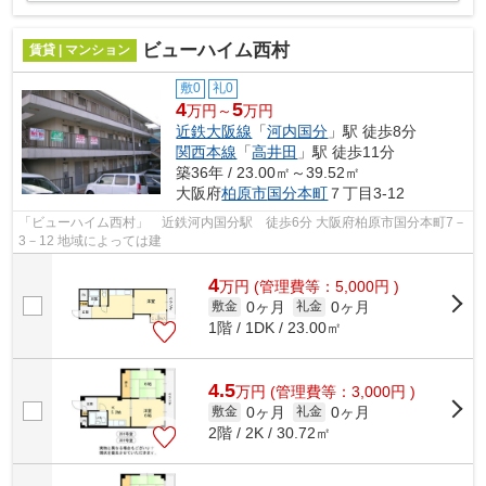
ビューハイム西村
賃貸 | マンション
敷0
礼0
4
5
万円～
万円
近鉄大阪線
「
河内国分
」駅 徒歩8分
関西本線
「
高井田
」駅 徒歩11分
築36年 / 23.00㎡～39.52㎡
大阪府
柏原市
国分本町
７丁目3-12
「ビューハイム西村」 近鉄河内国分駅 徒歩6分 大阪府柏原市国分本町7－
3－12 地域によっては建
4
万
円
(管理費等：5,000円 )
0ヶ月
0ヶ月
敷金
礼金
1階 / 1DK / 23.00㎡
4.5
万
円
(管理費等：3,000円 )
0ヶ月
0ヶ月
敷金
礼金
2階 / 2K / 30.72㎡