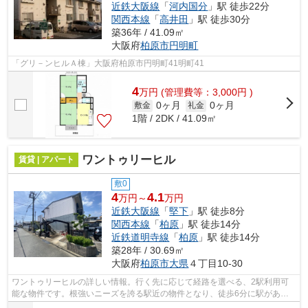
近鉄大阪線
「
河内国分
」駅 徒歩22分
関西本線
「
高井田
」駅 徒歩30分
築36年 / 41.09㎡
大阪府
柏原市
円明町
「グリ－ンヒルＡ棟」大阪府柏原市円明町41明町41
4
万
円
(管理費等：3,000円 )
0ヶ月
0ヶ月
敷金
礼金
1階 / 2DK / 41.09㎡
ワントゥリーヒル
賃貸 | アパート
敷0
4
4.1
万円～
万円
近鉄大阪線
「
堅下
」駅 徒歩8分
関西本線
「
柏原
」駅 徒歩14分
近鉄道明寺線
「
柏原
」駅 徒歩14分
築28年 / 30.69㎡
大阪府
柏原市
大県
４丁目10-30
ワントゥリーヒルの詳しい情報。行く先に応じて経路を選べる、2駅利用可
能な物件です。根強いニーズを誇る駅近の物件となり、徒歩6分に駅があり
ます。こちらの物件はアパートです。当...