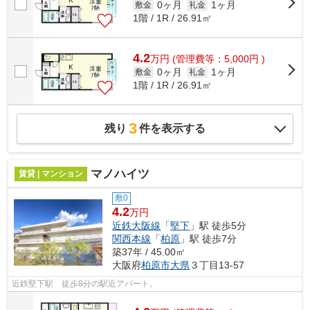
0ヶ月
1ヶ月
敷金
礼金
1階 / 1R / 26.91㎡
4.2
万
円
(管理費等：5,000円 )
0ヶ月
1ヶ月
敷金
礼金
1階 / 1R / 26.91㎡
3
残り
件を表示する
マノハイツ
賃貸 | マンション
敷0
4.2
万円
近鉄大阪線
「
堅下
」駅 徒歩5分
関西本線
「
柏原
」駅 徒歩7分
築37年 / 45.00㎡
大阪府
柏原市
大県
３丁目13-57
近鉄堅下駅 徒歩8分の駅近アパート。