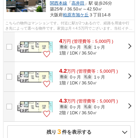
関西本線
「
高井田
」駅 徒歩26分
築25年 / 36.50㎡～42.50㎡
大阪府
柏原市
旭ケ丘
３丁目14-8
こちらの物件はマンションです。付近に駅が2つあるので、経路を用途や行
き先によって選べる物件です。家賃は月々4.5万円でございます。当社イチオ
シの物件の「ニドムコート」。ぜひ一...
4
万
円
(管理費等：5,000円 )
0ヶ月
1ヶ月
敷金
礼金
1階 / 1DK / 36.50㎡
4.2
万
円
(管理費等：5,000円 )
0ヶ月
1ヶ月
敷金
礼金
1階 / 1DK / 36.50㎡
4.3
万
円
(管理費等：5,000円 )
0ヶ月
0ヶ月
敷金
礼金
2階 / 1DK / 36.50㎡
3
残り
件を表示する