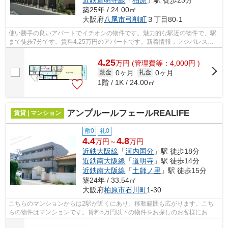
近鉄道明寺線
「
柏原
」駅 徒歩23分
築25年 / 24.00㎡
大阪府
八尾市
弓削町
３丁目80-1
使い勝手の良いアパートでイチオシの物件です。魅力的な駅近の物件で、駅
まで徒歩7分です。賃料4.25万円のアパートです。新着情報：フジパレス弓
削の空室情報ならコチラ。丁寧かつ迅速...
4.25
万
円
(管理費等：4,000円 )
0ヶ月
0ヶ月
敷金
礼金
1階 / 1K / 24.00㎡
アンプルールフェールREALIFE
賃貸 | マンション
敷0
礼0
4.4
4.8
万円～
万円
近鉄大阪線
「
河内国分
」駅 徒歩18分
近鉄南大阪線
「
道明寺
」駅 徒歩14分
近鉄南大阪線
「
土師ノ里
」駅 徒歩15分
築24年 / 33.54㎡
大阪府
柏原市
石川町
1-30
こちらのマンションからは2駅が近くにあり、移動範囲も広がります。こち
らの物件はマンションです。賃料5万円以下の物件をお探しのお客様におす
すめです。こだわりポイント満載のアン...