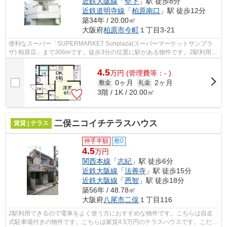
近鉄大阪線
「
堅下
」駅 徒歩8分
近鉄道明寺線
「
柏原南口
」駅 徒歩12分
築34年 / 20.00㎡
大阪府
柏原市
今町
１丁目3-21
便利なスーパー「SUPERMARKET Sunplaza(スーパーマーケットサンプラ
ザ) 柏原店」まで306mです。徒歩3分の位置に駅がある物件です。2駅利用で
きるので電車をよく使う方におすすめな物件...
4.5
万
円
(管理費等：- )
0ヶ月
2ヶ月
敷金
礼金
3階 / 1K / 20.00㎡
二俣ニコイチテラスハウス
賃貸 | テラス
仲手半額
敷0
4.5
万円
関西本線
「
志紀
」駅 徒歩6分
近鉄大阪線
「
法善寺
」駅 徒歩15分
近鉄大阪線
「
恩智
」駅 徒歩18分
築56年 / 48.78㎡
大阪府
八尾市
二俣
１丁目116
2駅利用できるので電車をよく使う方におすすめな物件です。こちらは自走
式駐車場付きの物件です。こちらは家賃4.5万円のテラスハウスです。こだわ