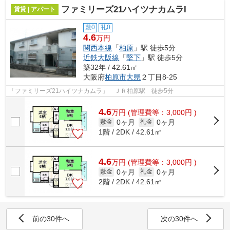
ファミリーズ21ハイツナカムラI
賃貸 | アパート
敷0
礼0
4.6
万円
関西本線
「
柏原
」駅 徒歩5分
近鉄大阪線
「
堅下
」駅 徒歩5分
築32年 / 42.61㎡
大阪府
柏原市
大県
２丁目8-25
「ファミリーズ21ハイツナカムラ」 ＪＲ柏原駅 徒歩5分
4.6
万
円
(管理費等：3,000円 )
0ヶ月
0ヶ月
敷金
礼金
1階 / 2DK / 42.61㎡
4.6
万
円
(管理費等：3,000円 )
0ヶ月
0ヶ月
敷金
礼金
2階 / 2DK / 42.61㎡
前の30件へ
次の30件へ