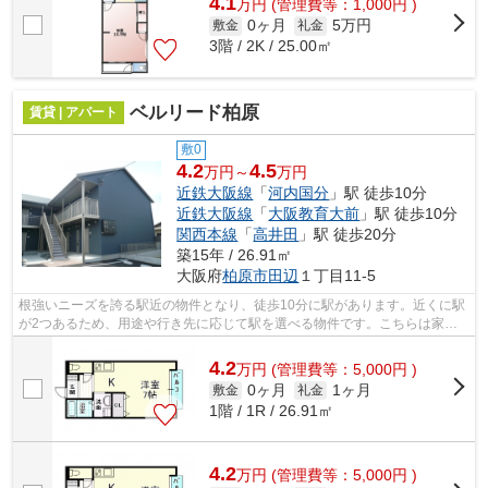
4.1
万
円
(管理費等：1,000円 )
0ヶ月
5万円
敷金
礼金
3階 / 2K / 25.00㎡
ベルリード柏原
賃貸 | アパート
敷0
4.2
4.5
万円～
万円
近鉄大阪線
「
河内国分
」駅 徒歩10分
近鉄大阪線
「
大阪教育大前
」駅 徒歩10分
関西本線
「
高井田
」駅 徒歩20分
築15年 / 26.91㎡
大阪府
柏原市
田辺
１丁目11-5
根強いニーズを誇る駅近の物件となり、徒歩10分に駅があります。近くに駅
が2つあるため、用途や行き先に応じて駅を選べる物件です。こちらは家賃
4.2万円のアパートです。「ベルリード...
4.2
万
円
(管理費等：5,000円 )
0ヶ月
1ヶ月
敷金
礼金
1階 / 1R / 26.91㎡
4.2
万
円
(管理費等：5,000円 )