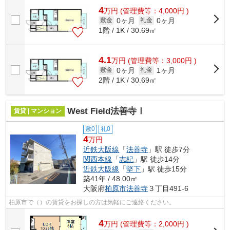
4
万
円
(管理費等：4,000円 )
0ヶ月
0ヶ月
敷金
礼金
1階 / 1K / 30.69㎡
4.1
万
円
(管理費等：3,000円 )
0ヶ月
1ヶ月
敷金
礼金
2階 / 1K / 30.69㎡
West Field法善寺Ⅰ
賃貸 | マンション
敷0
礼0
4
万円
近鉄大阪線
「
法善寺
」駅 徒歩7分
関西本線
「
志紀
」駅 徒歩14分
近鉄大阪線
「
堅下
」駅 徒歩15分
築41年 / 48.00㎡
大阪府
柏原市
法善寺
３丁目491-6
柏原市で（）の賃貸をお探しの方は気軽にご連絡ください。
4
万
円
(管理費等：2,000円 )