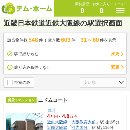
閲覧履歴
お気に入り
メニュー
0
0
近畿日本鉄道近鉄大阪線の駅選択画面
548
609
31～60
該当物件数
件
空き数
件
件を表示
駅で絞り込む
変更
変更
絞り込み条件：
なし
空室のみ
ニドムコート
賃貸 | マンション
敷0
4
4.8
万円～
万円
近鉄大阪線
「
大阪教育大前
」駅 徒歩5分
近鉄大阪線
「
河内国分
」駅 徒歩16分