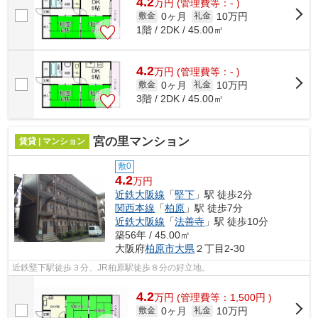
4.2
万
円
(管理費等：- )
0ヶ月
10万円
敷金
礼金
1階 / 2DK / 45.00㎡
4.2
万
円
(管理費等：- )
0ヶ月
10万円
敷金
礼金
3階 / 2DK / 45.00㎡
宮の里マンション
賃貸 | マンション
敷0
4.2
万円
近鉄大阪線
「
堅下
」駅 徒歩2分
関西本線
「
柏原
」駅 徒歩7分
近鉄大阪線
「
法善寺
」駅 徒歩10分
築56年 / 45.00㎡
大阪府
柏原市
大県
２丁目2-30
近鉄堅下駅徒歩３分、JR柏原駅徒歩８分の好立地。
4.2
万
円
(管理費等：1,500円 )
0ヶ月
10万円
敷金
礼金