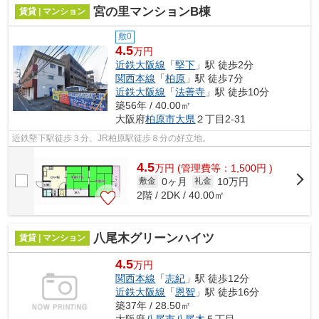
宮の里マンションB棟
賃貸 | マンション
敷0
4.5
万円
近鉄大阪線
「
堅下
」駅 徒歩2分
関西本線
「
柏原
」駅 徒歩7分
近鉄大阪線
「
法善寺
」駅 徒歩10分
築56年 / 40.00㎡
大阪府
柏原市
大県
２丁目2-31
近鉄堅下駅徒歩３分、JR柏原駅徒歩８分の好立地。
4.5
万
円
(管理費等：1,500円 )
0ヶ月
10万円
敷金
礼金
2階 / 2DK / 40.00㎡
八尾木グリーンハイツ
賃貸 | マンション
4.5
万円
関西本線
「
志紀
」駅 徒歩12分
近鉄大阪線
「
恩智
」駅 徒歩16分
築37年 / 28.50㎡
大阪府
八尾市
八尾木
５丁目