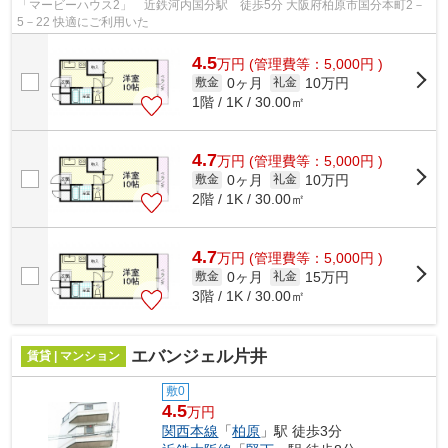
「マービーハウス2」 近鉄河内国分駅 徒歩5分 大阪府柏原市国分本町2－
5－22 快適にご利用いた
4.5
万
円
(管理費等：5,000円 )
0ヶ月
10万円
敷金
礼金
1階 / 1K / 30.00㎡
4.7
万
円
(管理費等：5,000円 )
0ヶ月
10万円
敷金
礼金
2階 / 1K / 30.00㎡
4.7
万
円
(管理費等：5,000円 )
0ヶ月
15万円
敷金
礼金
3階 / 1K / 30.00㎡
エバンジェル片井
賃貸 | マンション
敷0
4.5
万円
関西本線
「
柏原
」駅 徒歩3分