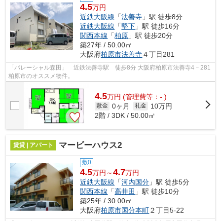
4.5
万円
近鉄大阪線
「
法善寺
」駅 徒歩8分
近鉄大阪線
「
堅下
」駅 徒歩16分
関西本線
「
柏原
」駅 徒歩20分
築27年 / 50.00㎡
大阪府
柏原市
法善寺
４丁目281
「パレーシャル森田」 近鉄法善寺駅 徒歩8分 大阪府柏原市法善寺4－281
柏原市のオススメ物件。
4.5
万
円
(管理費等：- )
0ヶ月
10万円
敷金
礼金
2階 / 3DK / 50.00㎡
マービーハウス2
賃貸 | アパート
敷0
4.5
4.7
万円～
万円
近鉄大阪線
「
河内国分
」駅 徒歩5分
関西本線
「
高井田
」駅 徒歩10分
築25年 / 30.00㎡
大阪府
柏原市
国分本町
２丁目5-22