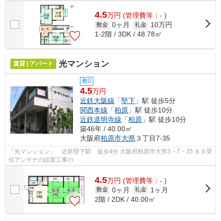
りポイント満載の二俣ニコイチテラス...
4.5
万
円
(管理費等：- )
0ヶ月
10万円
敷金
礼金
1-2階 / 3DK / 48.78㎡
光マンション
賃貸 | アパート
敷0
4.5
万円
近鉄大阪線
「
堅下
」駅 徒歩5分
関西本線
「
柏原
」駅 徒歩10分
近鉄道明寺線
「
柏原
」駅 徒歩10分
築46年 / 40.00㎡
大阪府
柏原市
大県
３丁目7-35
「光マンション」 近鉄堅下駅 徒歩4分 大阪府柏原市大県3－7－35 ＢＳ受
信アンテナの設置工事の
4.5
万
円
(管理費等：- )
0ヶ月
1ヶ月
敷金
礼金
2階 / 2DK / 40.00㎡