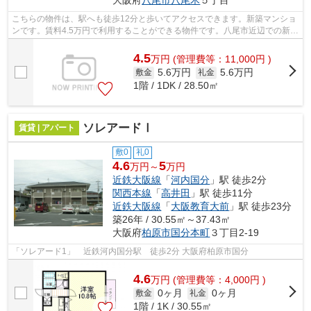
こちらの物件は、駅へも徒歩12分と歩いてアクセスできます。新築マンショ
ンです。賃料4.5万円で利用することができる物件です。八尾市近辺での新居
ならご好評の物件「八尾木グリーンハ...
4.5
万
円
(管理費等：11,000円 )
5.6万円
5.6万円
敷金
礼金
1階 / 1DK / 28.50㎡
ソレアードⅠ
賃貸 | アパート
敷0
礼0
4.6
5
万円～
万円
近鉄大阪線
「
河内国分
」駅 徒歩2分
関西本線
「
高井田
」駅 徒歩11分
近鉄大阪線
「
大阪教育大前
」駅 徒歩23分
築26年 / 30.55㎡～37.43㎡
大阪府
柏原市
国分本町
３丁目2-19
「ソレアード1」 近鉄河内国分駅 徒歩2分 大阪府柏原市国分
4.6
万
円
(管理費等：4,000円 )
0ヶ月
0ヶ月
敷金
礼金
1階 / 1K / 30.55㎡