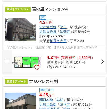
宮の里マンションA
賃貸 | マンション
敷0
4.2
万円
近鉄大阪線
「
堅下
」駅 徒歩2分
近鉄大阪線
「
法善寺
」駅 徒歩7分
築56年 / 45.00㎡
大阪府
柏原市
大県
２丁目2-30
「宮の里マンション」 近鉄堅下駅 徒歩2分 大阪府柏原市大県2-2-30
4.2
万
円
(管理費等：1,500円 )
0ヶ月
10万円
敷金
礼金
1階 / 2DK / 45.00㎡
フジパレス弓削
賃貸 | アパート
敷0
礼0
4.25
万円
関西本線
「
志紀
」駅 徒歩7分
近鉄大阪線
「
法善寺
」駅 徒歩17分