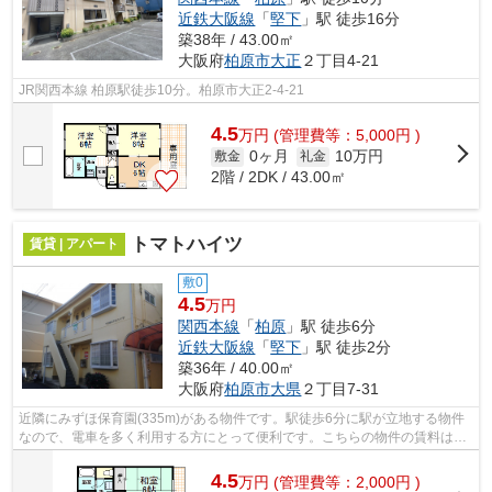
近鉄大阪線
「
堅下
」駅 徒歩16分
築38年 / 43.00㎡
大阪府
柏原市
大正
２丁目4-21
JR関西本線 柏原駅徒歩10分。柏原市大正2-4-21
4.5
万
円
(管理費等：5,000円 )
0ヶ月
10万円
敷金
礼金
2階 / 2DK / 43.00㎡
トマトハイツ
賃貸 | アパート
敷0
4.5
万円
関西本線
「
柏原
」駅 徒歩6分
近鉄大阪線
「
堅下
」駅 徒歩2分
築36年 / 40.00㎡
大阪府
柏原市
大県
２丁目7-31
近隣にみずほ保育園(335m)がある物件です。駅徒歩6分に駅が立地する物件
なので、電車を多く利用する方にとって便利です。こちらの物件の賃料は4.5
万円です。気になるイチオシ物件情報...
4.5
万
円
(管理費等：2,000円 )